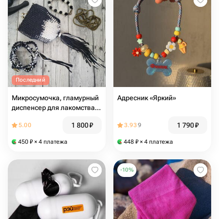
Последний
Микросумочка, гламурный
Адресник «Яркий»
диспенсер для лакомства
(макраме)
1 800
₽
1 790
₽
5.00
3.93
9
450
₽
× 4 платежа
448
₽
× 4 платежа
-
10
%