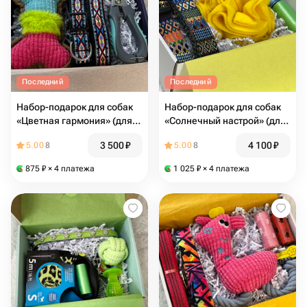
Последний
Последний
Набор-подарок для собак
Набор-подарок для собак
«Цветная гармония» (для
«Солнечный настрой» (для
средних и крупных пород)
средних и крупных пород)
3 500
₽
4 100
₽
5.00
8
5.00
8
875
₽
× 4 платежа
1 025
₽
× 4 платежа