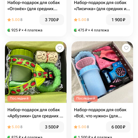
Набор-подарок для собак
Набор-подарок для собак
«Огонёк» (для средних
«Лисичка» (для средних и
пород)
мелких пород)
3 700
₽
1 900
₽
5.00
8
5.00
8
925
₽
× 4 платежа
475
₽
× 4 платежа
Последний
Последний
Набор-подарок для собак
Набор-подарок для собак
«Арбузики» (для средних и
«Всё, что нужно» (для
крупных пород)
средних и крупных пород)
3 500
₽
6 000
₽
5.00
8
5.00
8
875
₽
× 4 платежа
1 500
₽
× 4 платежа