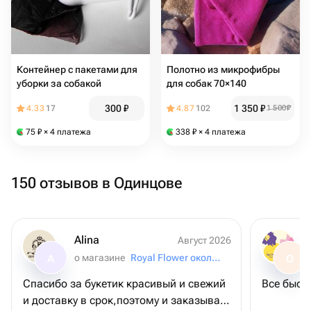
Контейнер с пакетами для
Полотно из микрофибры
уборки за собакой
для собак 70×140
300
₽
1 350
₽
4.33
17
4.87
102
1 500
₽
75
₽
× 4 платежа
338
₽
× 4 платежа
150 отзывов в Одинцове
Alina
Август 2026
о магазине
Royal Flower около Да Винчи
A
О
Спасибо за букетик красивый и свежий
Все быст
и доставку в срок,поэтому и заказываю