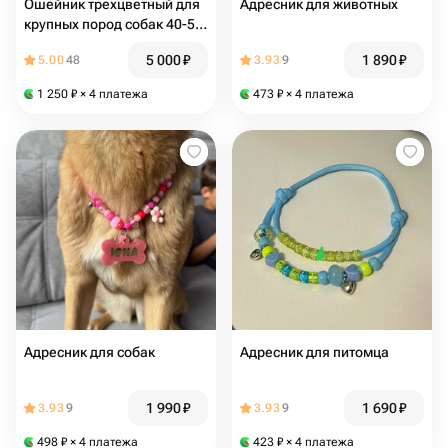
Ошейник трехцветный для
Адресник для животных
крупных пород собак 40-55
см
5 000
₽
1 890
₽
5.00
48
3.93
9
1 250
₽
× 4 платежа
473
₽
× 4 платежа
Адресник для собак
Адресник для питомца
1 990
₽
1 690
₽
3.93
9
3.93
9
498
₽
× 4 платежа
423
₽
× 4 платежа