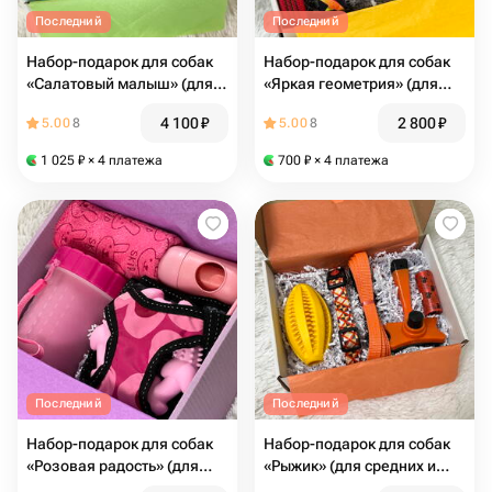
Последний
Последний
Набор-подарок для собак
Набор-подарок для собак
«Салатовый малыш» (для
«Яркая геометрия» (для
мелких и средних пород)
крупных и средних пород)
4 100
₽
2 800
₽
5.00
8
5.00
8
1 025
₽
× 4 платежа
700
₽
× 4 платежа
Последний
Последний
Набор-подарок для собак
Набор-подарок для собак
«Розовая радость» (для
«Рыжик» (для средних и
мелких и средних пород)
крупных пород)