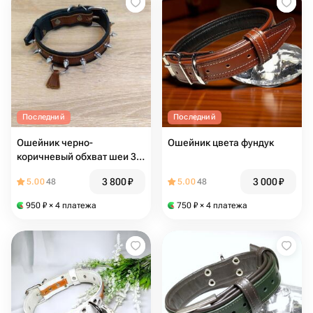
Последний
Последний
Ошейник черно-
Ошейник цвета фундук
коричневый обхват шеи 31-
40 см
3 800
₽
3 000
₽
5.00
48
5.00
48
950
₽
× 4 платежа
750
₽
× 4 платежа