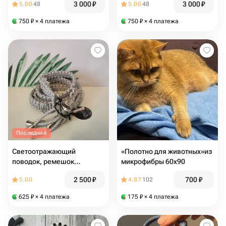
3 000
₽
3 000
₽
5.00
48
5.00
48
750
₽
× 4 платежа
750
₽
× 4 платежа
Последний
Светоотражающий
«Полотно для животных»из
поводок, ремешок
микрофибры 60х90
(Макраме)
2 500
₽
700
₽
5.00
4.87
102
625
₽
× 4 платежа
175
₽
× 4 платежа