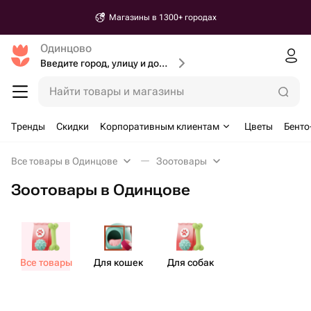
Магазины в 1300+ городах
Одинцово
Введите город, улицу и дом доставки
Найти товары и магазины
Тренды
Скидки
Корпоративным клиентам
Цветы
Бенто
Все товары в Одинцове
Зоотовары
Зоотовары в Одинцове
Все товары
Для кошек
Для собак