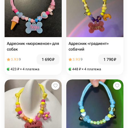
Адресник «мороженое» для
Адресник «градиент»
собак
собачий
1 690
₽
1 790
₽
3.93
9
3.93
9
423
₽
× 4 платежа
448
₽
× 4 платежа