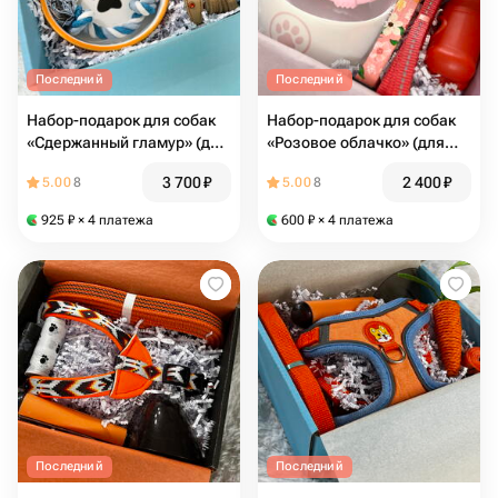
Последний
Последний
Набор-подарок для собак
Набор-подарок для собак
«Сдержанный гламур» (для
«Розовое облачко» (для
маленьких)
средних и мелких пород)
3 700
₽
2 400
₽
5.00
8
5.00
8
925
₽
× 4 платежа
600
₽
× 4 платежа
Последний
Последний