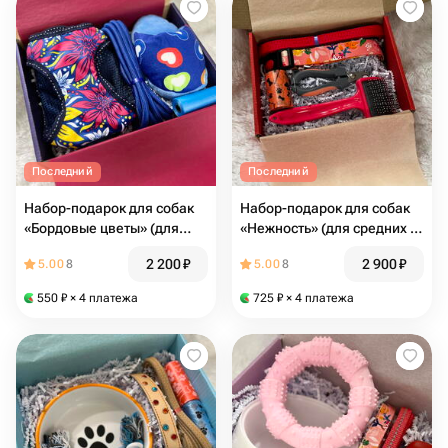
Последний
Последний
Набор-подарок для собак
Набор-подарок для собак
«Бордовые цветы» (для
«Нежность» (для средних и
средних пород)
крупных пород)
2 200
₽
2 900
₽
5.00
8
5.00
8
550
₽
× 4 платежа
725
₽
× 4 платежа