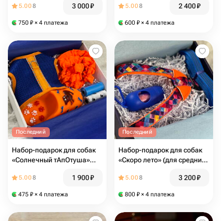
3 000
₽
2 400
₽
5.00
8
5.00
8
750
₽
× 4 платежа
600
₽
× 4 платежа
Последний
Последний
Набор-подарок для собак
Набор-подарок для собак
«Солнечный тАпОтуша»
«Скоро лето» (для средних
(для средних и мелких
и крупных пород)
1 900
₽
3 200
₽
5.00
8
5.00
8
пород)
475
₽
× 4 платежа
800
₽
× 4 платежа