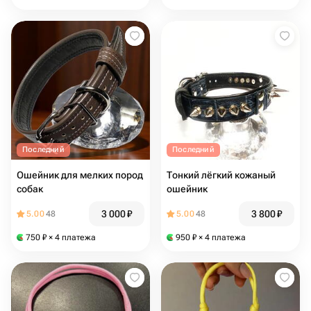
Последний
Последний
Ошейник для мелких пород
Тонкий лёгкий кожаный
собак
ошейник
3 000
₽
3 800
₽
5.00
48
5.00
48
750
₽
× 4 платежа
950
₽
× 4 платежа