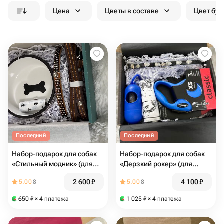
Цена
Цветы в составе
Цвет бук
Последний
Последний
Набор-подарок для собак
Набор-подарок для собак
«Стильный модник» (для
«Дерзкий рокер» (для
мелких и средних пород)
мелкашей)
2 600
₽
4 100
₽
5.00
8
5.00
8
650
₽
× 4 платежа
1 025
₽
× 4 платежа