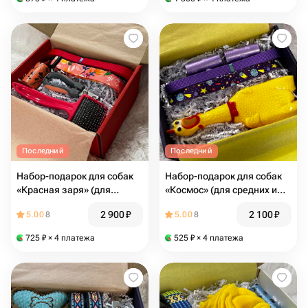
Последний
Последний
Набор-подарок для собак
Набор-подарок для собак
«Красная заря» (для
«Космос» (для средних и
средних и мелких пород)
крупных пород)
2 900
₽
2 100
₽
5.00
8
5.00
8
725
₽
× 4 платежа
525
₽
× 4 платежа