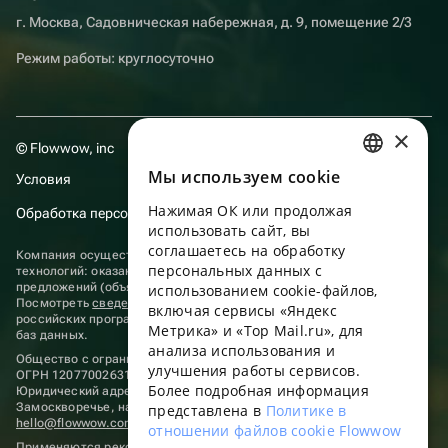
г. Москва, Садовническая набережная, д. 9, помещение 2/3
Режим работы: круглосуточно
×
© Flowwow, inc
Мы используем сookie
Условия
RUSSIAN
Нажимая ОК или продолжая
Обработка персональных данных
ENGLISH
использовать сайт, вы
UKRAINIAN
соглашаетесь на обработку
Компания осуществляет деятельность в области информационных
персональных данных с
технологий: оказание услуг в сети “Интернет” по размещению
PORTUGUESE
предложений (объявлений) продавцов о реализации товаров.
использованием cookie-файлов,
Посмотреть
сведения о программах
, включенных в реестр
включая сервисы «Яндекс
SPANISH
российских программ для электронных вычислительных машин и
Метрика» и «Top Mail.ru», для
баз данных.
анализа использования и
HUNGARIAN
Общество с ограниченной ответственностью «ФЛАУВАУ»
улучшения работы сервисов.
ОГРН 1207700263198, ИНН 9702020445
ITALIAN
Более подробная информация
Юридический адрес: г. Москва, вн.тер. г. Муниципальный округ
Замоскворечье, наб. Садовническая, д. 9, помещ. 2/3.
представлена в
Политике в
FRENCH
hello@flowwow.com
8 800 555-16-15
отношении файлов cookie Flowwow
Применяются
рекомендательные технологии