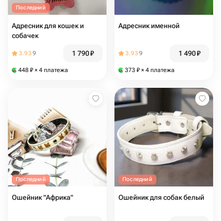
Последний
Адресник для кошек и
Адресник именной
собачек
1 790
₽
1 490
₽
3.93
9
3.93
9
448
₽
× 4 платежа
373
₽
× 4 платежа
Последний
Последний
Ошейник "Африка"
Ошейник для собак белый