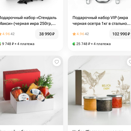
Подарочный набор «Стендаль
Подарочный набор VIP (икра
Макси» (черная икра 250гр,
черная осетра 1кг в стальном
красная икра 600гр)
кейсе)
38 990
₽
102 990
₽
4.96
42
4.96
42
9 748
₽
× 4 платежа
25 748
₽
× 4 платежа