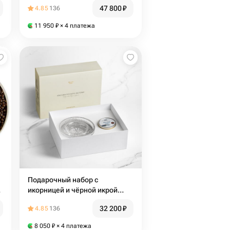
47 800
₽
4.85
136
11 950
₽
× 4 платежа
Подарочный набор с
/
икорницей и чёрной икрой
Beluga Farm х Дом Фарфора
32 200
₽
4.85
136
8 050
₽
× 4 платежа