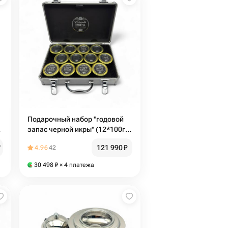
Подарочный набор "годовой
р
запас черной икры" (12*100гр
осетровой икры в стальном
121 990
₽
₽
4.96
42
кейсе)
30 498
₽
× 4 платежа