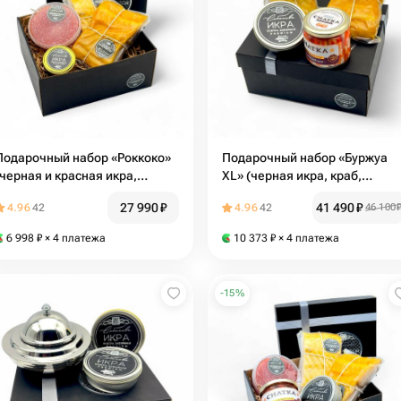
Подарочный набор «Роккоко»
Подарочный набор «Буржуа
(черная и красная икра,
XL» (черная икра, краб,
копченая осетрина двух
осетрина копченая двух
27 990
₽
41 490
₽
4.96
42
4.96
42
46 100
видов)
видов)
6 998
₽
× 4 платежа
10 373
₽
× 4 платежа
-
15
%