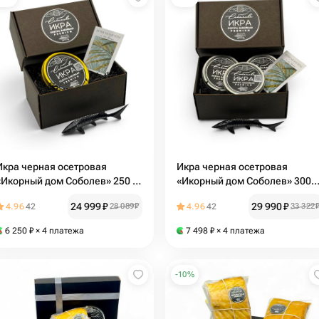
Икра черная осетровая
Икра черная осетровая
«Икорный дом Соболев» 250 гр
«Икорный дом Соболев» 300г
(подарочная коробка)
(3*100гр) в подарочной
24 999
₽
29 990
₽
4.96
42
28 089
₽
4.96
42
33 322
коробке
6 250
₽
× 4 платежа
7 498
₽
× 4 платежа
-
10
%