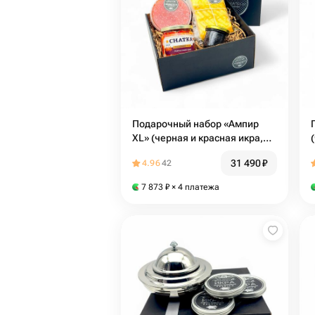
Подарочный набор «Ампир
XL» (черная и красная икра,
копченая осетрина, краб )
31 490
₽
4.96
42
7 873
₽
× 4 платежа