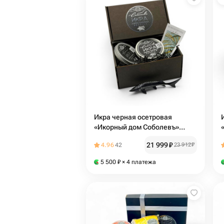
Икра черная осетровая
«Икорный дом Соболевъ»
200гр (2*100гр) в подарочной
21 999
₽
4.96
42
23 912
₽
коробке
5 500
₽
× 4 платежа