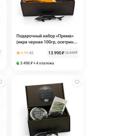
Подарочный набор «Прима»
(икра черная 100гр, осетрина
г/к 500гр)
13 990
₽
₽
4.96
42
15 043
₽
3 498
₽
× 4 платежа