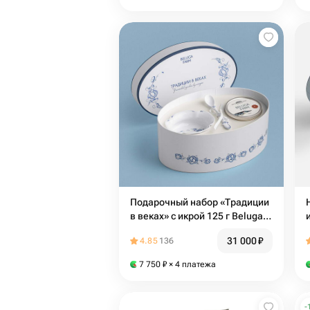
Подарочный набор «Традиции
в веках» с икрой 125 г Beluga
Farm x Гжельский фарфор
31 000
₽
4.85
136
7 750
₽
× 4 платежа
-