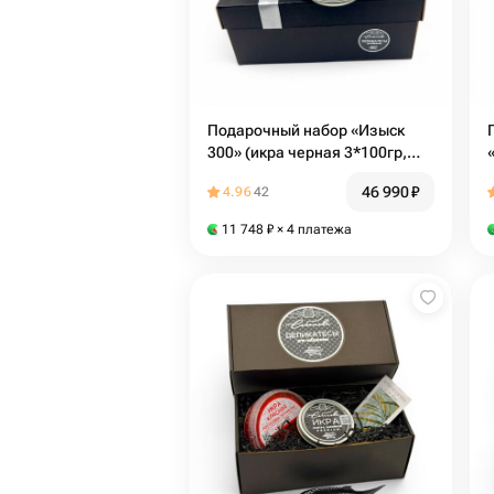
Подарочный набор «Изыск
300» (икра черная 3*100гр,
икорница)
46 990
₽
4.96
42
11 748
₽
× 4 платежа