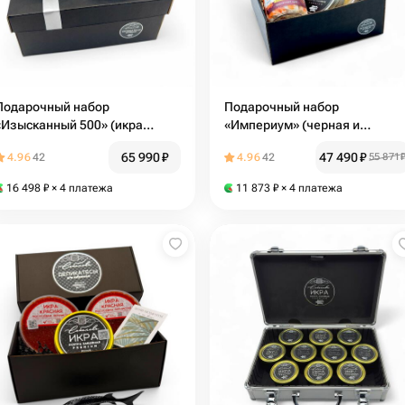
Подарочный набор
Подарочный набор
«Изысканный 500» (икра
«Империум» (черная и
черная 2*250гр, икорница)
красная икра, краб, осетрина
65 990
₽
47 490
₽
4.96
42
4.96
42
55 871
двух видов)
16 498
₽
× 4 платежа
11 873
₽
× 4 платежа