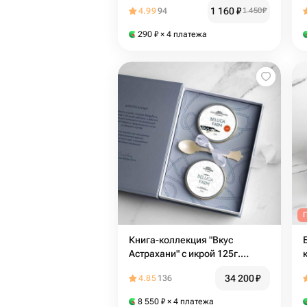
1 160
₽
4.99
94
1 450
₽
290
₽
× 4 платежа
Книга-коллекция "Вкус
Астрахани" с икрой 125г.
Вариант 2
34 200
₽
4.85
136
8 550
₽
× 4 платежа