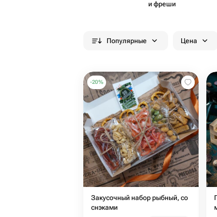
и фреши
Популярные
Цена
-
20
%
Закусочный набор рыбный, со
снэками