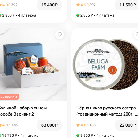
морской подарок премиум
рыбный подарок для мужчин
15 400
₽
11 500
₽
4.90
392
4.90
392
3 850
₽
× 4 платежа
2 875
₽
× 4 платежа
Последний
Большой набор в синем
Чёрная икра русского осетра
коробе Вариант 2
(традиционный метод) 200г, ст
б
63 000
₽
22 000
₽
4.85
136
4.85
136
15 750
₽
× 4 платежа
5 500
₽
× 4 платежа