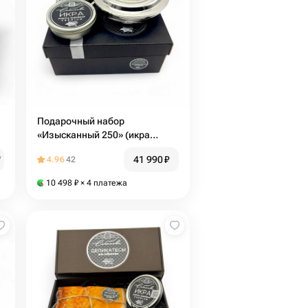
Подарочный набор
«Изысканный 250» (икра
черная 250гр, икорница)
41 990
₽
₽
4.96
42
10 498
₽
× 4 платежа