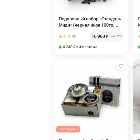
Подарочный набор «Стендаль
Миди» (черная икра 100гр,
красная икра 300гр)
16 960
₽
4.96
42
17 485
₽
4 240
₽
× 4 платежа
Последний