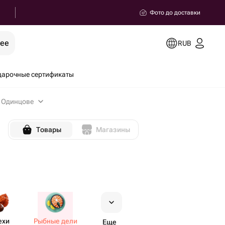
Фото до доставки
рее
RUB
дарочные сертификаты
в Одинцове
Товары
Магазины
ехи
Рыбные дели​
Еще