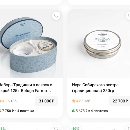
Набор «Традиции в веках» с
Икра Сибирского осетра
икрой 125 г Beluga Farm x
(традиционная) 250гр
Гжельский фарфор
31 000
₽
22 700
₽
4.85
136
4.85
136
7 750
₽
× 4 платежа
5 675
₽
× 4 платежа
11
%
-
10
%