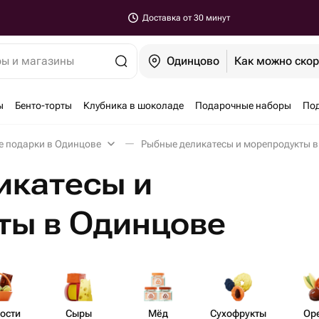
Доставка от 30 минут
ры и магазины
Одинцово
Как можно ско
ы
Бенто-торты
Клубника в шоколаде
Подарочные наборы
По
е подарки в Одинцове
Рыбные деликатесы и морепродукты 
икатесы и
ты в Одинцове
ости
Сыры
Мёд
Сухо​фрукты
Ор