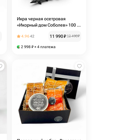
Икра черная осетровая
«Икорный дом Соболев» 100 гр
(в подарочной коробке)
11 990
₽
4.96
42
12 490
₽
2 998
₽
× 4 платежа