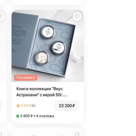
Последний
Книга-коллекция "Вкус
Астрахани" с икрой 50г.
Вариант 4
23 200
₽
4.85
136
5 800
₽
× 4 платежа