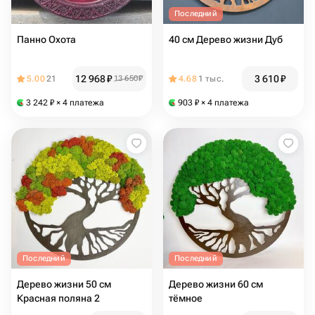
Последний
Панно Охота
40 см Дерево жизни Дуб
12 968
₽
3 610
₽
5.00
21
13 650
₽
4.68
1 тыс.
3 242
₽
× 4 платежа
903
₽
× 4 платежа
Последний
Последний
Дерево жизни 50 см
Дерево жизни 60 см
Красная поляна 2
тёмное