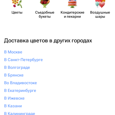
Цветы
Съедобные
Кондит​ерские
Воздушные
букеты
и пекарни
шары
Доставка цветов в других городах
В Москве
В Санкт-Петербурге
В Волгограде
В Брянске
Во Владивостоке
В Екатеринбурге
В Ижевске
В Казани
В Калининграде