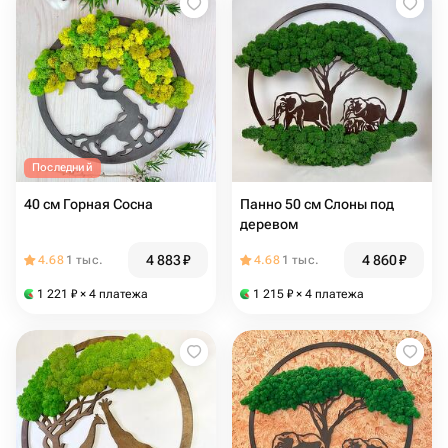
Последний
40 см Горная Сосна
Панно 50 см Слоны под
деревом
4 883
₽
4 860
₽
4.68
1 тыс.
4.68
1 тыс.
1 221
₽
× 4 платежа
1 215
₽
× 4 платежа