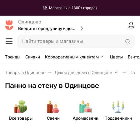
Магазины в 1300+ городах
Одинцово
Введите город, улицу и дом доставки
Найти товары и магазины
Тренды
Скидки
Корпоративным клиентам
Цветы
Бенто
Товары в Одинцове
Декор для дома в Одинцове
Панн
Панно на стену в Одинцове
Все товары
Свечи
Аром​асвечи
Подсв​ечники