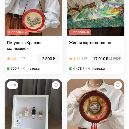
Последний
Последний
Петушок «Красное
Живая картина-панно
солнышко»
2 800
₽
17 910
₽
4.84
117
4.48
117
19 900
₽
700
₽
× 4 платежа
4 478
₽
× 4 платежа
-
10
%