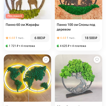
Последний
Панно 60 см Жирафы
Панно 100 см Слоны под
деревом
6 883
₽
18 500
₽
4.68
1 тыс.
4.68
1 тыс.
1 721
₽
× 4 платежа
4 625
₽
× 4 платежа