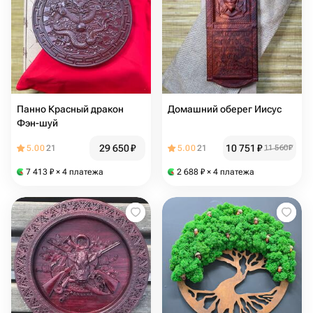
Панно Красный дракон
Домашний оберег Иисус
Фэн-шуй
29 650
₽
10 751
₽
5.00
21
5.00
21
11 560
₽
7 413
₽
× 4 платежа
2 688
₽
× 4 платежа