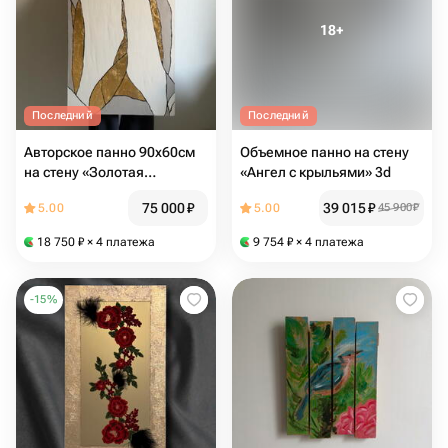
Последний
Последний
Авторское панно 90х60см
Объемное панно на стену
на стену «Золотая
«Ангел с крыльями» 3d
абстракция»
75 000
₽
39 015
₽
5.00
5.00
45 900
₽
18 750
₽
× 4 платежа
9 754
₽
× 4 платежа
-
15
%