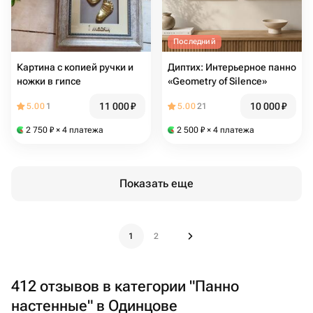
Последний
Картина с копией ручки и
Диптих: Интерьерное панно
ножки в гипсе
«Geometry of Silence»
11 000
₽
10 000
₽
5.00
1
5.00
21
2 750
₽
× 4 платежа
2 500
₽
× 4 платежа
Показать еще
1
2
412 отзывов в категории "Панно
настенные" в Одинцове