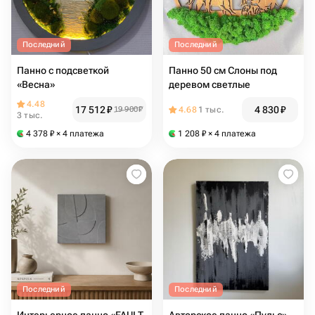
Последний
Последний
Панно с подсветкой
Панно 50 см Слоны под
«Весна»
деревом светлые
4.48
17 512
₽
4 830
₽
19 900
₽
4.68
1 тыс.
3 тыс.
4 378
₽
× 4 платежа
1 208
₽
× 4 платежа
Последний
Последний