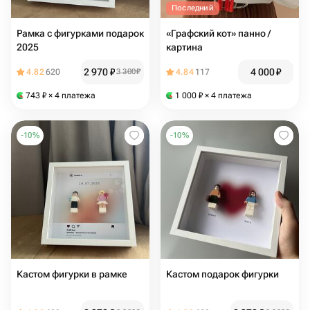
Последний
Рамка с фигурками подарок
«Графский кот» панно /
2025
картина
2 970
₽
4 000
₽
4.82
620
3 300
₽
4.84
117
743
₽
× 4 платежа
1 000
₽
× 4 платежа
-
10
%
-
10
%
Кастом фигурки в рамке
Кастом подарок фигурки