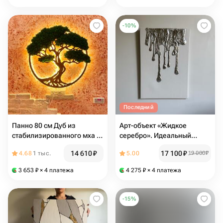
-
10
%
Последний
Панно 80 см Дуб из
Арт-объект «Жидкое
стабилизированного мха с
серебро». Идеальный
подсветкой 80 см
подарок мужчине
14 610
₽
17 100
₽
4.68
1 тыс.
5.00
19 000
₽
3 653
₽
× 4 платежа
4 275
₽
× 4 платежа
-
15
%