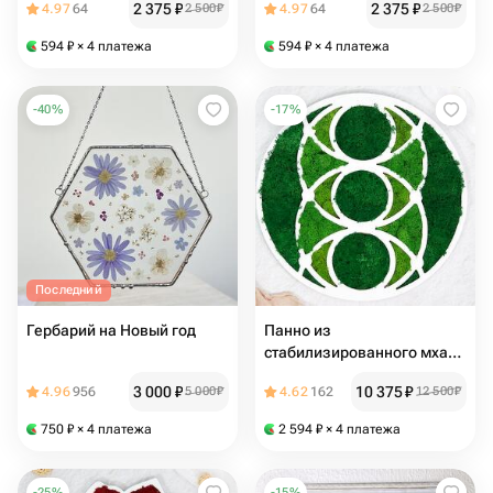
2 375
₽
2 375
₽
4.97
64
2 500
₽
4.97
64
2 500
₽
стену
стену
594
₽
× 4 платежа
594
₽
× 4 платежа
-
40
%
-
17
%
Последний
Гербарий на Новый год
Панно из
стабилизированного мха
"Сфера" / картина из мха
3 000
₽
10 375
₽
4.96
956
5 000
₽
4.62
162
12 500
₽
750
₽
× 4 платежа
2 594
₽
× 4 платежа
-
25
%
-
15
%