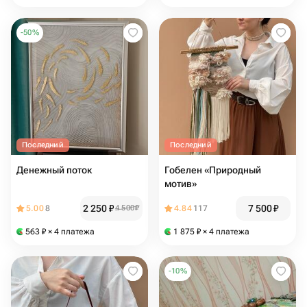
-
50
%
Последний
Последний
Денежный поток
Гобелен «Природный
мотив»
2 250
₽
7 500
₽
5.00
8
4 500
₽
4.84
117
563
₽
× 4 платежа
1 875
₽
× 4 платежа
-
10
%