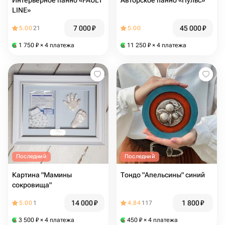
Интерьерное панно «FAULT
Авторское панно «Пульс»
LINE»
7 000
₽
45 000
₽
5.00
21
5.00
1 750
₽
× 4 платежа
11 250
₽
× 4 платежа
Последний
Последний
Картина "Мамины
Тондо "Апельсины" синий
сокровища"
14 000
₽
1 800
₽
5.00
1
4.84
117
3 500
₽
× 4 платежа
450
₽
× 4 платежа