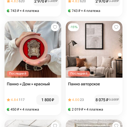
2 970
₽
2 970
₽
4.82
620
3 300
₽
4.82
620
3 300
₽
743
₽
× 4 платежа
743
₽
× 4 платежа
-
15
%
Последний
Последний
Панно « Дом » красный
Панно авторское
1 800
₽
8 075
₽
4.84
117
4.00
23
9 500
₽
450
₽
× 4 платежа
2 019
₽
× 4 платежа