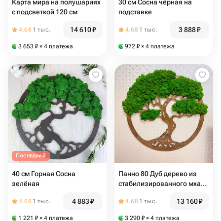
Карта мира на полушариях
30 см Сосна чёрная на
с подсветкой 120 см
подставке
14 610
₽
3 888
₽
4.68
1 тыс.
4.68
1 тыс.
3 653
₽
× 4 платежа
972
₽
× 4 платежа
Последний
40 см Горная Сосна
Панно 80 Дуб дерево из
зелёная
стабилизированного мха
80 см
4 883
₽
13 160
₽
4.68
1 тыс.
4.68
1 тыс.
1 221
₽
× 4 платежа
3 290
₽
× 4 платежа