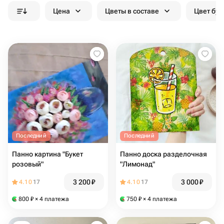
Цена
Цветы в составе
Цвет бук
Последний
Последний
Панно картина "Букет
Панно доска разделочная
розовый"
"Лимонад"
3 200
₽
3 000
₽
4.10
17
4.10
17
800
₽
× 4 платежа
750
₽
× 4 платежа