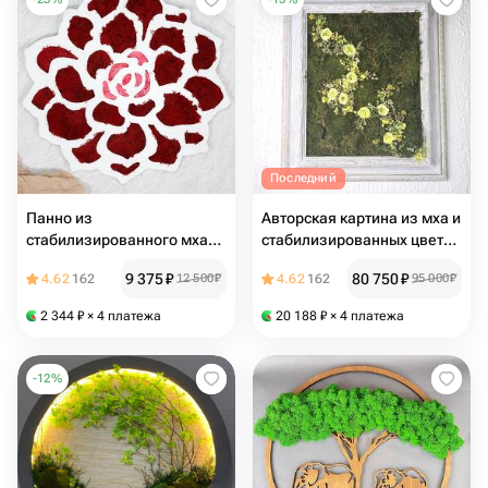
Последний
Панно из
Авторская картина из мха и
стабилизированного мха
стабилизированных цветов
"Роза", розовый / картина
в раме
9 375
₽
80 750
₽
4.62
162
12 500
₽
4.62
162
95 000
₽
из мха
2 344
₽
× 4 платежа
20 188
₽
× 4 платежа
-
12
%