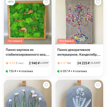
-
40
%
Последний
Последний
Панно картина из
Панно декоративное
стабилизированного мха,
интерьерное, Канделябр,
подарок
Текстурная картина
2 940
₽
24 225
₽
4.92
3 тыс.
4 900
₽
4.97
64
25 500
₽
маслом на холсте
735
₽
× 4 платежа
6 057
₽
× 4 платежа