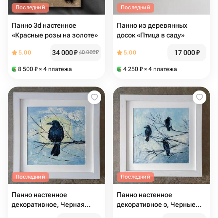
Последний
Последний
Панно 3d настенное
Панно из деревянных
«Красные розы на золоте»
досок «Птица в саду»
34 000
₽
17 000
₽
5.00
40 000
₽
5.00
8 500
₽
× 4 платежа
4 250
₽
× 4 платежа
Последний
Последний
Панно настенное
Панно настенное
декоративное, Черная
декоративное э, Черные
ворона, Картина панно на
вороны, Картина панно на