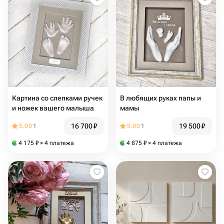
Картина со слепками ручек
В любящих руках папы и
и ножек вашего малыша
мамы
16 700
₽
19 500
₽
5.00
1
5.00
1
4 175
₽
× 4 платежа
4 875
₽
× 4 платежа