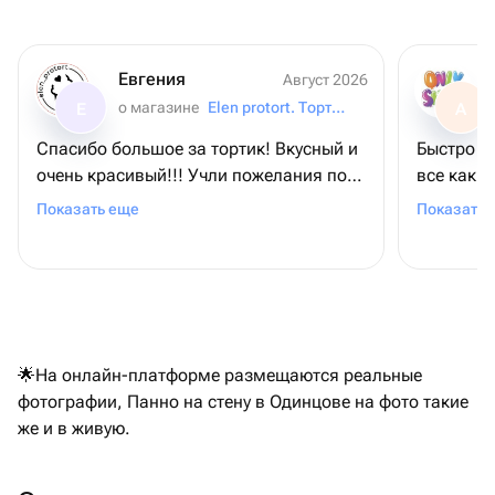
Евгения
Август 2026
о магазине
Elen protort. Торты.Цветы.Фуршеты
Е
А
Спасибо большое за тортик! Вкусный и
Быстро з
очень красивый!!! Учли пожелания по
все как н
надписи, что очень порадовало.
время. Н
Показать еще
Показать 
Магазин 
🌟На онлайн-платформе размещаются реальные
фотографии, Панно на стену в Одинцове на фото такие
же и в живую.