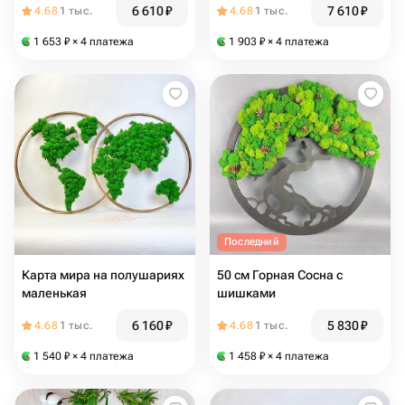
6 610
₽
7 610
₽
4.68
1 тыс.
4.68
1 тыс.
1 653
₽
× 4 платежа
1 903
₽
× 4 платежа
Последний
Карта мира на полушариях
50 см Горная Сосна с
маленькая
шишками
6 160
₽
5 830
₽
4.68
1 тыс.
4.68
1 тыс.
1 540
₽
× 4 платежа
1 458
₽
× 4 платежа