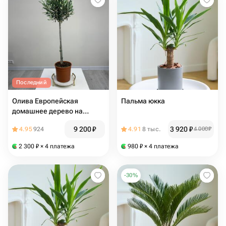
Последний
Олива Европейская
Пальма юкка
домашнее дерево на
штамбе в горшке d19cm
9 200
₽
3 920
₽
4.95
924
4.91
8 тыс.
4 000
₽
комнатные цветы на
подарок
2 300
₽
× 4 платежа
980
₽
× 4 платежа
-
30
%