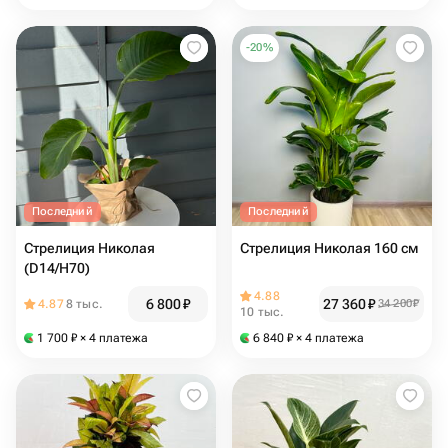
-
20
%
Последний
Последний
Стрелиция Николая
Стрелиция Николая 160 см
(D14/H70)
4.88
6 800
₽
27 360
₽
4.87
8 тыс.
34 200
₽
10 тыс.
1 700
₽
× 4 платежа
6 840
₽
× 4 платежа