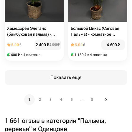
Хамедорея Элеганс
Большой Цикас (Саговая
(бамбуковая пальма) -
Пальма) - комнатное
комнатное растение
растение
2 400
₽
4 600
₽
5.00
6
5 000
₽
5.00
6
600
₽
× 4 платежа
1 150
₽
× 4 платежа
Показать еще
1
2
3
4
5
8
...
1 661 отзыв в категории "Пальмы,
деревья" в Одинцове