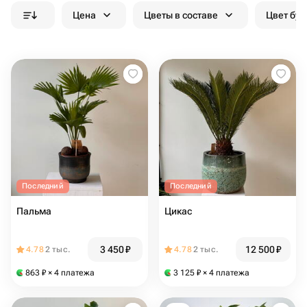
Цена
Цветы в составе
Цвет бук
Последний
Последний
Пальма
Цикас
3 450
₽
12 500
₽
4.78
2 тыс.
4.78
2 тыс.
863
₽
× 4 платежа
3 125
₽
× 4 платежа