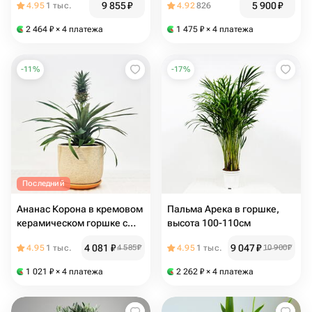
9 855
₽
5 900
₽
4.95
1 тыс.
4.92
826
65-70 см
2 464
₽
× 4 платежа
1 475
₽
× 4 платежа
-
11
%
-
17
%
Последний
Ананас Корона в кремовом
Пальма Арека в горшке,
керамическом горшке с
высота 100-110см
поддоном, высота 30-35см
4 081
₽
9 047
₽
4.95
1 тыс.
4 585
₽
4.95
1 тыс.
10 900
₽
1 021
₽
× 4 платежа
2 262
₽
× 4 платежа