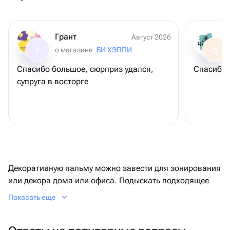
Грант
Август 2026
о магазине
БИ ХЭППИ
Г
О
Спасибо большое, сюрприз удался,
Спасибо 
супруга в восторге
Декоративную пальму можно завести для зонирования
или декора дома или офиса. Подыскать подходящее
растение удобно на маркетплейсе Флаувау. Если нужна
Показать еще
пальма, купить ее можно с быстрой доставкой от 30
минут.