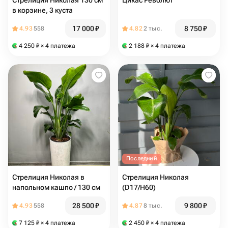
Стрелиция Николая 130 см
Цикас Револют
в корзине, 3 куста
17 000
₽
8 750
₽
4.93
558
4.82
2 тыс.
4 250
₽
× 4 платежа
2 188
₽
× 4 платежа
Последний
Стрелиция Николая в
Стрелиция Николая
напольном кашпо / 130 см
(D17/H60)
28 500
₽
9 800
₽
4.93
558
4.87
8 тыс.
7 125
₽
× 4 платежа
2 450
₽
× 4 платежа