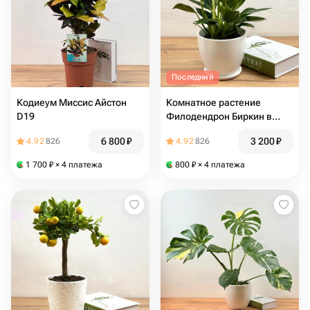
Последний
Кодиеум Миссис Айстон
Комнатное растение
D19
Филодендрон Биркин в
кашпо D15
6 800
₽
3 200
₽
4.92
826
4.92
826
1 700
₽
× 4 платежа
800
₽
× 4 платежа