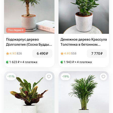
Последний
Подокарпус дерево
Денежное дерево Крассула
Долголетия (Сосна Будды)
Толстянка в бетонном
в сером горшке
кашпо
6 490
₽
7 770
₽
4.92
826
4.93
558
1 623
₽
× 4 платежа
1 943
₽
× 4 платежа
-
11
%
-
19
%