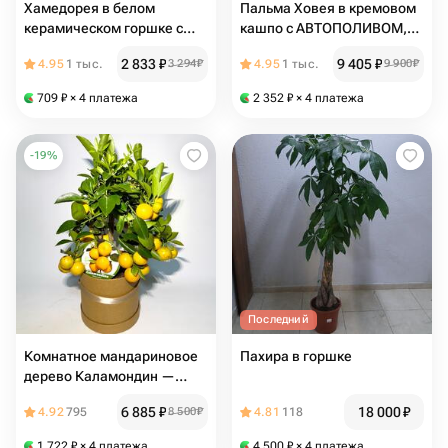
Хамедорея в белом
Пальма Ховея в кремовом
керамическом горшке с
кашпо с АВТОПОЛИВОМ,
поддоном, высота 40-45см
высота 90-95 см
2 833
₽
9 405
₽
4.95
1 тыс.
3 294
₽
4.95
1 тыс.
9 900
₽
709
₽
× 4 платежа
2 352
₽
× 4 платежа
-
19
%
Последний
Комнатное мандариновое
Пахира в горшке
дерево Каламондин —
плодоносящий цитрус в
6 885
₽
18 000
₽
4.92
795
8 500
₽
4.81
118
горшке
1 722
₽
× 4 платежа
4 500
₽
× 4 платежа