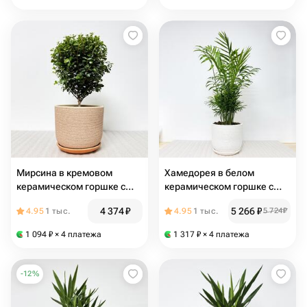
Мирсина в кремовом
Хамедорея в белом
керамическом горшке с
керамическом горшке с
поддоном, высота 32-35см
поддоном, высота 55-60см
4 374
₽
5 266
₽
4.95
1 тыс.
4.95
1 тыс.
5 724
₽
1 094
₽
× 4 платежа
1 317
₽
× 4 платежа
-
12
%