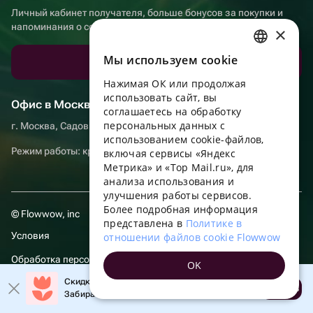
Личный кабинет получателя, больше бонусов за покупки и
напоминания о событиях
×
Мы используем сookie
Скачать приложение
RUSSIAN
Нажимая ОК или продолжая
ENGLISH
использовать сайт, вы
Офис в Москве
UKRAINIAN
соглашаетесь на обработку
персональных данных с
г. Москва, Садовническая набережная, д. 9, помещение 2/3
PORTUGUESE
использованием cookie-файлов,
Режим работы: круглосуточно
включая сервисы «Яндекс
SPANISH
Метрика» и «Top Mail.ru», для
анализа использования и
HUNGARIAN
улучшения работы сервисов.
ITALIAN
Более подробная информация
© Flowwow, inc
представлена в
Политике в
FRENCH
Условия
отношении файлов cookie Flowwow
TURKISH
Обработка персональных данных
OK
GERMAN
Скидка до 10% на первый заказ!
Компания осуществляет деятельность в области информационных
Открыть
Забирайте промокод в приложении!
POLISH
технологий: оказание услуг в сети “Интернет” по размещению
предложений (объявлений) продавцов о реализации товаров.