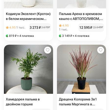
Кодиеум Экселент (Кротон)
Пальма Арека в кремовом
в белом керамическом
кашпо с АВТОПОЛИВОМ,
горшке с поддоном, высота
высота 105-110 см
4.95
3 273
₽
12 595
₽
4.95
1 тыс.
3 678
₽
15 549
₽
35-40см
1 тыс.
819
₽
× 4 платежа
3 149
₽
× 4 платежа
Хамедорея пальма в
Драцена Колорама 3в1
двойном горшке
пальма Маргината в
горшке d11cm на подарок