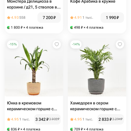
Монстера Делициоза в
Кофе Арабика в кружке
корзине / д21, 5 стволов в
одном
7 200
₽
1 990
₽
4.93
558
4.91
1 тыс.
1 800
₽
× 4 платежа
498
₽
× 4 платежа
-
15
%
-
14
%
Юкка в кремовом
Хамедорея в сером
керамическом горшке с
керамическом горшке с
поддоном, высота 45-50см
поддоном, высота 40-45см
3 342
₽
2 833
₽
4.95
1 тыс.
3 932
₽
4.95
1 тыс.
3 294
₽
836
₽
× 4 платежа
709
₽
× 4 платежа