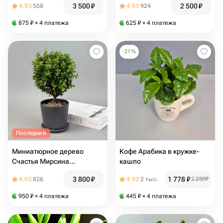
3 500
₽
2 500
₽
4.93
558
4.95
924
комнатные цветы
875
₽
× 4 платежа
625
₽
× 4 платежа
-
21
%
Последний
Миниатюрное дерево
Кофе Арабика в кружке-
Счастья Мирсина
кашпо
(Африканский Мирт) в
3 800
₽
1 778
₽
4.92
826
4.92
2 тыс.
2 250
₽
сером горшке
950
₽
× 4 платежа
445
₽
× 4 платежа