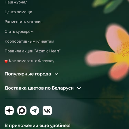
тонкости.
Наш журнал
Прозрачный рейтинг продавцов и множество
Центр помощи
отзывов, которые помогут сориентироваться и
Разместить магазин
выбрать хорошего селлера.
Удобный сервис, чтобы делать подарки
Стать курьером
дистанционно, с доставкой в другом городе.
Корпоративным клиентам
Правила акции “Atomic Heart”
Как помогать с Флаувау
Популярные города
Доставка цветов по Беларуси
В приложении еще удобнее!