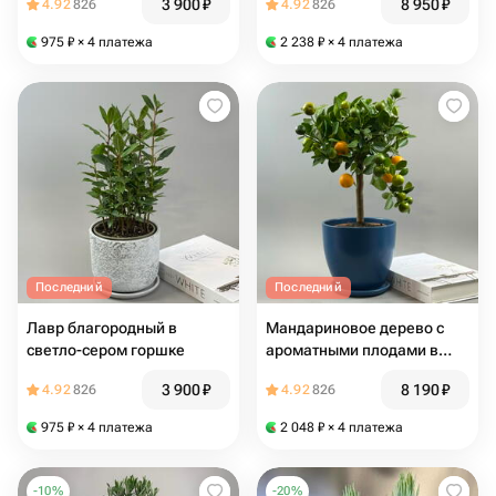
3 900
₽
8 950
₽
4.92
826
4.92
826
975
₽
× 4 платежа
2 238
₽
× 4 платежа
Последний
Последний
Лавр благородный в
Мандариновое дерево с
светло-сером горшке
ароматными плодами в
синем керамическом
3 900
₽
8 190
₽
4.92
826
4.92
826
горшке
975
₽
× 4 платежа
2 048
₽
× 4 платежа
-
10
%
-
20
%