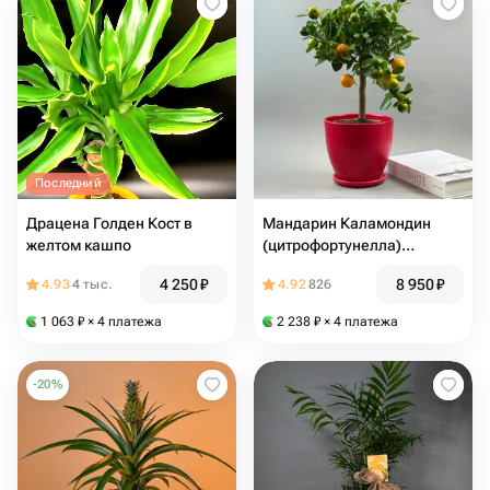
Последний
Драцена Голден Кост в
Мандарин Каламондин
желтом кашпо
(цитрофортунелла)
деревце в красном горшке
4 250
₽
8 950
₽
4.93
4 тыс.
4.92
826
1 063
₽
× 4 платежа
2 238
₽
× 4 платежа
-
20
%