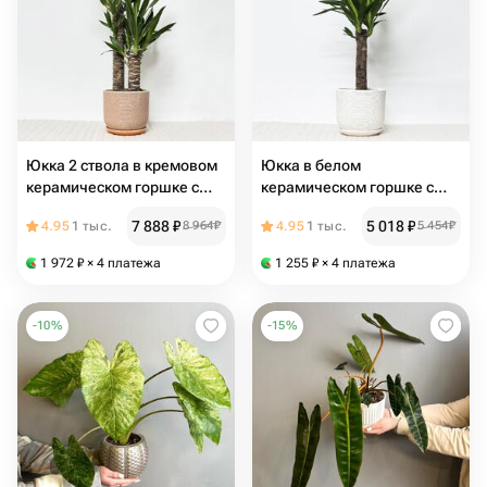
Юкка 2 ствола в кремовом
Юкка в белом
керамическом горшке с
керамическом горшке с
поддоном, высота 70-75см
поддоном, высота 60-65см
7 888
₽
5 018
₽
4.95
1 тыс.
8 964
₽
4.95
1 тыс.
5 454
₽
1 972
₽
× 4 платежа
1 255
₽
× 4 платежа
-
10
%
-
15
%