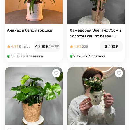
Ананас в белом горшке
Хамедорея Элеганс 75см в
золотом кашпо бетон +
бант +открытка
4 800
₽
8 500
₽
4.91
8 тыс.
6 000
₽
4.93
558
1 200
₽
× 4 платежа
2 125
₽
× 4 платежа