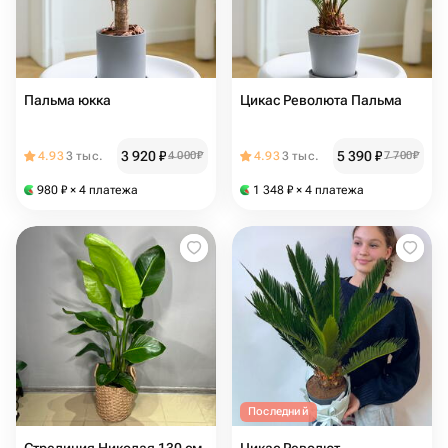
Пальма юкка
Цикас Революта Пальма
3 920
₽
5 390
₽
4.93
3 тыс.
4 000
₽
4.93
3 тыс.
7 700
₽
980
₽
× 4 платежа
1 348
₽
× 4 платежа
Последний