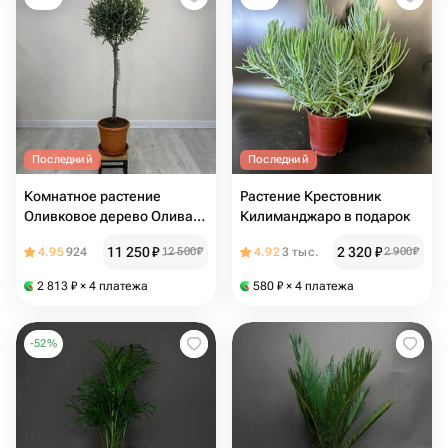
Последний
Последний
Комнатное растение
Растение Крестовник
Оливковое дерево Олива
Килиманджаро в подарок
Европейская с бутонами в
11 250
₽
2 320
₽
4.95
924
12 500
₽
4.92
3 тыс.
2 900
₽
горшке d21cm высота 115
см на подарок
2 813
₽
× 4 платежа
580
₽
× 4 платежа
-
52
%