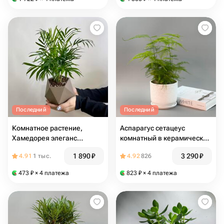
Последний
Последний
Комнатное растение,
Аспарагус сетацеус
Хамедорея элеганс
комнатный в керамическом
(пальма), в маленьком
горшке
1 890
₽
3 290
₽
4.91
1 тыс.
4.92
826
горшочке, 30 см
473
₽
× 4 платежа
823
₽
× 4 платежа