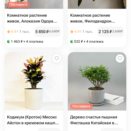
Последний
Комнатное растение
Комнатное растение
живое, Алоказия Одора
живое, Филодендрон
Батик вариегатная в
Биллитау в пластиковом
5 850
₽
2 125
₽
4.91
1 тыс.
6 500
₽
4.91
1 тыс.
2 500
₽
керамическом кашпо, 40
горшке, 30 см
см
1 463
₽
× 4 платежа
532
₽
× 4 платежа
Последний
Кодиеум (Кротон) Миссис
Дерево счастья пышная
Айстон в кремовом кашпо с
Фисташка Китайская в
АВТОПОЛИВОМ, высота
сером горшке