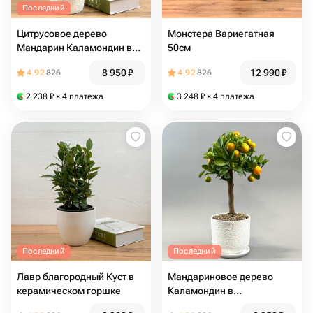
Последний
Цитрусовое дерево
Монстера Вариегатная
Мандарин Каламондин в
50см
горшке
8 950
₽
12 990
₽
4.92
826
4.92
826
2 238
₽
× 4 платежа
3 248
₽
× 4 платежа
Последний
Последний
Лавр благородный Куст в
Мандариновое дерево
керамическом горшке
Каламондин в
керамическом горшке