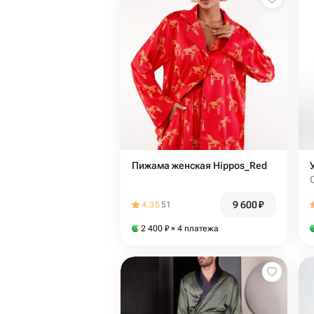
Пижама женская Hippos_Red
9 600
₽
4.35
51
2 400
₽
× 4 платежа