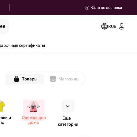
Фото до доставки
рее
RUB
дарочные сертификаты
Товары
Магазины
лки и
Одежда для
Еще
ло
дома
категории