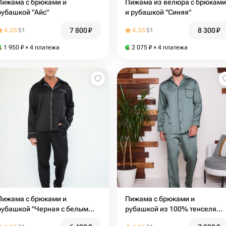
Пижама с брюками и
Пижама из велюра с брюками
рубашкой "Айс"
и рубашкой "Синяя"
7 800
₽
8 300
₽
4.35
51
4.35
51
1 950
₽
× 4 платежа
2 075
₽
× 4 платежа
Пижама с брюками и
Пижама с брюками и
рубашкой "Черная с белым
рубашкой из 100% тенселя
кантом"
"Хаки"