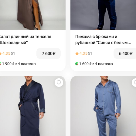
Халат длинный из тенселя
Пижама с брюками и
"Шоколадный"
рубашкой "Синяя с белым
кантом"
7 600
₽
6 400
₽
4.35
51
4.35
51
1 900
₽
× 4 платежа
1 600
₽
× 4 платежа