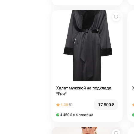
Халат мужской на подкладе
"Рич"
17 800
₽
4.35
51
4 450
₽
× 4 платежа