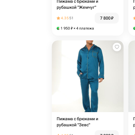
Пижама с брюками и
рубашкой "Жемчуг"
7 800
₽
4.35
51
1 950
₽
× 4 платежа
Пижама с брюками и
рубашкой "Зевс"