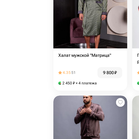
Халат мужской "Матрица"
9 800
₽
4.35
51
2 450
₽
× 4 платежа