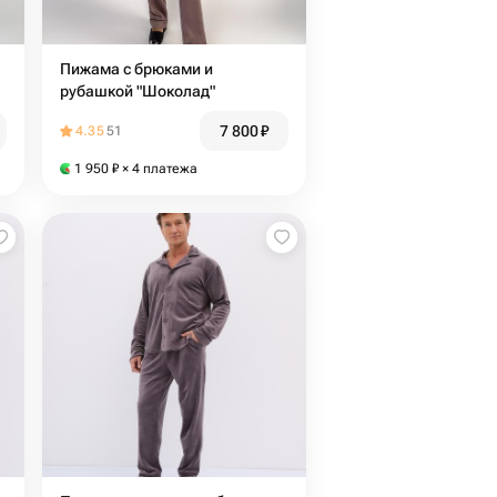
Пижама с брюками и
рубашкой "Шоколад"
7 800
₽
4.35
51
1 950
₽
× 4 платежа