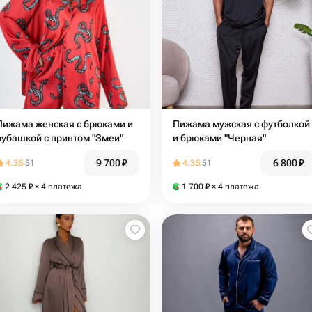
Пижама женская c брюками и
Пижама мужская с футболкой
рубашкой с принтом "Змеи"
и брюками "Черная"
9 700
₽
6 800
₽
4.35
51
4.35
51
2 425
₽
× 4 платежа
1 700
₽
× 4 платежа