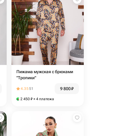
Пижама мужская с брюками
"Тропики"
9 800
₽
4.35
51
2 450
₽
× 4 платежа