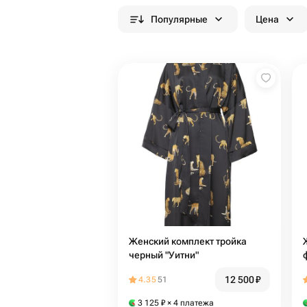
Популярные
Цена
Женский комплект тройка
черный "Уитни"
12 500
₽
4.35
51
3 125
₽
× 4 платежа