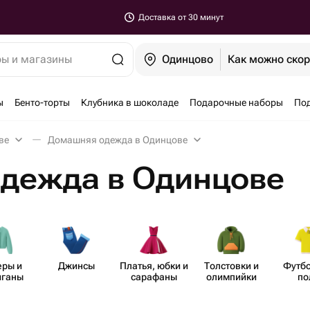
Доставка от 30 минут
ры и магазины
Одинцово
Как можно ско
ы
Бенто-торты
Клубника в шоколаде
Подарочные наборы
По
ве
Домашняя одежда в Одинцове
дежда в Одинцове
еры и
Джинсы
Платья, юбки и
Толстовки и
Футбо
иганы
сарафаны
олимпийки
по