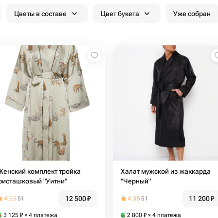
Цветы в составе
Цвет букета
Уже собран
Женский комплект тройка
Халат мужской из жаккарда
фисташковый "Уитни"
"Черный"
12 500
₽
11 200
₽
4.35
51
4.35
51
3 125
₽
× 4 платежа
2 800
₽
× 4 платежа