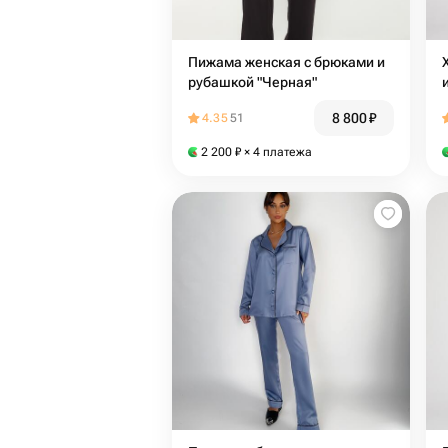
Пижама женская с брюками и
рубашкой "Черная"
8 800
₽
4.35
51
2 200
₽
× 4 платежа