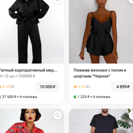
Уютный корпоративный мерч: премиальные пижамы с вашим логотипом
Пижама женская с топом и
От 15 шт / 150000 ₽
шортами "Черная"
10 000
₽
4 899
₽
4.35
51
4.35
51
37 500
₽
× 4 платежа
1 225
₽
× 4 платежа