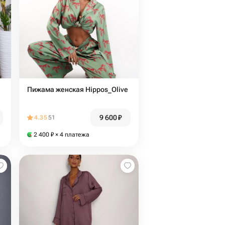
Пижама женская Hippos_Olive
9 600
₽
4.35
51
2 400
₽
× 4 платежа