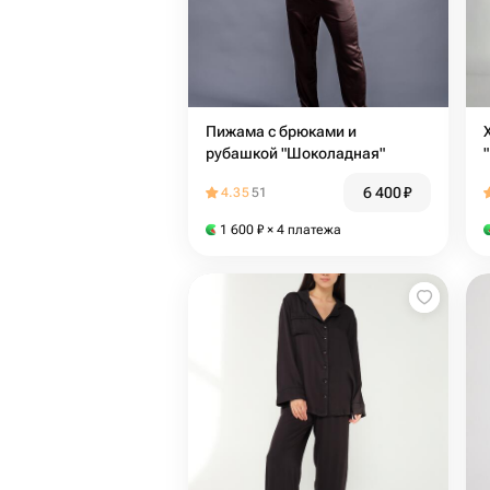
Пижама с брюками и
рубашкой "Шоколадная"
6 400
₽
4.35
51
1 600
₽
× 4 платежа