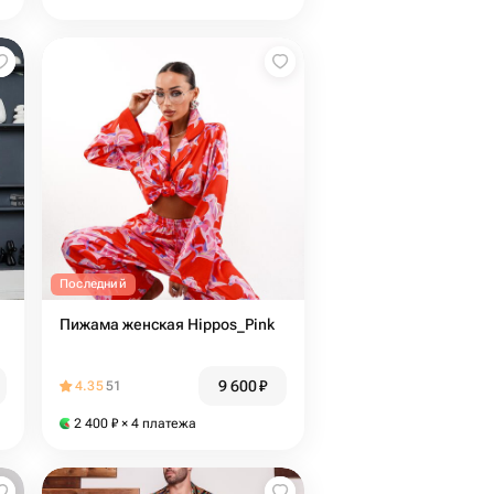
Последний
Пижама женская Hippos_Pink
9 600
₽
4.35
51
2 400
₽
× 4 платежа