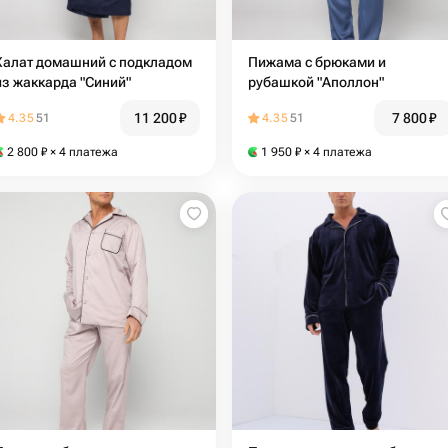
Халат домашний с подкладом
Пижама с брюками и
из жаккарда "Синий"
рубашкой "Аполлон"
11 200
₽
7 800
₽
4.35
51
4.35
51
2 800
₽
× 4 платежа
1 950
₽
× 4 платежа