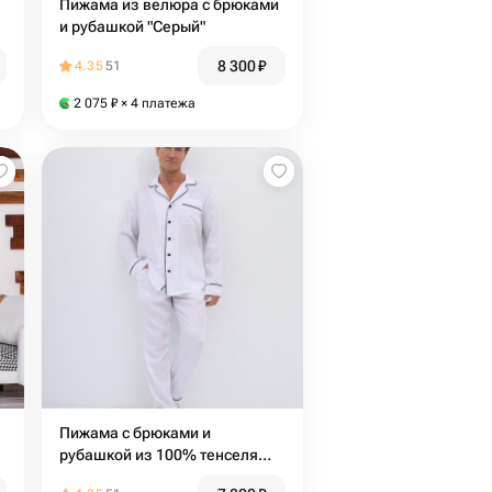
Пижама из велюра с брюками
и рубашкой "Серый"
8 300
₽
4.35
51
2 075
₽
× 4 платежа
Пижама с брюками и
рубашкой из 100% тенселя
"Белая"