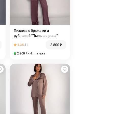
Пижама с брюками и
рубашкой "Пыльная роза"
8 800
₽
4.35
51
2 200
₽
× 4 платежа