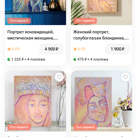
Последний
Последний
Портрет ясновидящей,
Женский портрет,
мистическая женщина,
голубоглазая блондинка,
шаманка, провидица,
закат, небо, облака,
4 900
₽
1 900
₽
5.00
5.00
богиня, звездное небо,
сюрреализм, минимализм,
третий глаз, этнические
маленькая картина
1 225
₽
× 4 платежа
475
₽
× 4 платежа
мотивы
Последний
Последний