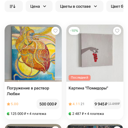
Цена
Цветы в составе
Цвет бук
-
10
%
Последний
Погружение в раствор
Картина "Помидоры"
Любви
500 000
₽
9 945
₽
5.00
4.11
21
11 050
₽
125 000
₽
× 4 платежа
2 487
₽
× 4 платежа