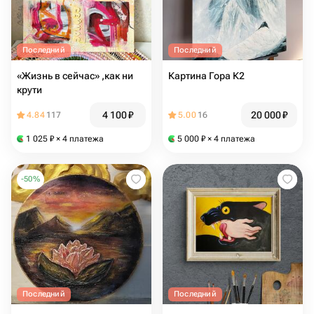
Последний
Последний
«Жизнь в сейчас» ,как ни
Картина Гора К2
крути
4 100
₽
20 000
₽
4.84
117
5.00
16
1 025
₽
× 4 платежа
5 000
₽
× 4 платежа
-
50
%
Последний
Последний