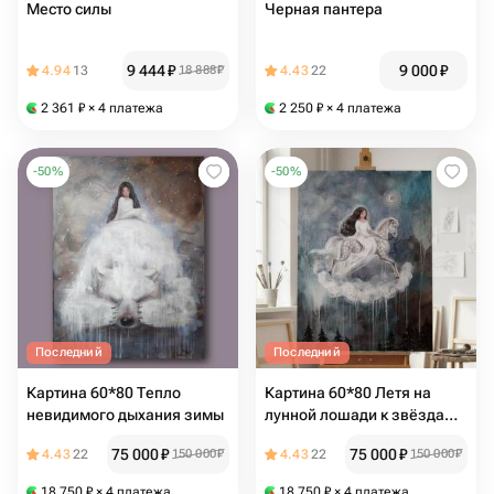
Место силы
Черная пантера
9 444
₽
9 000
₽
4.94
13
18 888
₽
4.43
22
2 361
₽
× 4 платежа
2 250
₽
× 4 платежа
-
50
%
-
50
%
Последний
Последний
Картина 60*80 Тепло
Картина 60*80 Летя на
невидимого дыхания зимы
лунной лошади к звёздам,
не смотри назад
75 000
₽
75 000
₽
4.43
22
150 000
₽
4.43
22
150 000
₽
18 750
₽
× 4 платежа
18 750
₽
× 4 платежа