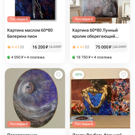
Последний
Последний
Картина маслом 60*80
Картина 60*80 Лунный
Балерина пион
кролик оберегающий
сновидения
16 200
₽
75 000
₽
4.43
22
18 000
₽
4.43
22
150 000
₽
4 050
₽
× 4 платежа
18 750
₽
× 4 платежа
-
20
%
Последний
Последний