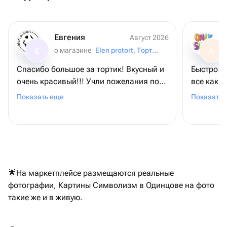
Евгения
Август 2026
о магазине
Elen protort. Торты.Цветы.Фуршеты
Е
А
Спасибо большое за тортик! Вкусный и
Быстро з
очень красивый!!! Учли пожелания по
все как н
надписи, что очень порадовало.
время. Н
Показать еще
Показать 
Магазин 
🌟На маркетплейсе размещаются реальные
фотографии, Картины Символизм в Одинцове на фото
такие же и в живую.