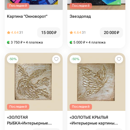
Последний
Последний
Картина "Окноворот"
Звездопад
15 000
₽
20 000
₽
4.64
31
4.64
31
3 750
₽
× 4 платежа
5 000
₽
× 4 платежа
-
50
%
-
50
%
Последний
Последний
«ЗОЛОТАЯ
«ЗОЛОТЫЕ КРЫЛЬЯ
РЫБКА»Интерьерные
«Интерьерные картины
картины панно на стену
панно на стену маленькая