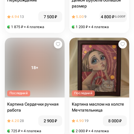
Перерождение
Демон Врубель большой
размер
7 500
₽
4 800
₽
4.94
13
5.00
9
6 000
₽
1 875
₽
× 4 платежа
1 200
₽
× 4 платежа
Последний
Последний
Картина Сердечки ручная
Картина маслом на холсте
работа
Мечтательница
2 900
₽
8 000
₽
4.20
28
4.90
19
725
₽
× 4 платежа
2 000
₽
× 4 платежа