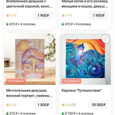
Влюбленная девушка с
Милый котик и его хозяйка,
цветочной короной, венок
женщина и кошка, девушка
из цветов, гипсофила,
с котом, портрет, рисунок
1 900
₽
1 900
₽
5.00
5.00
мимоза, женский портрет
кота, полосатый кот,
берегиня, пудровый цвет
475
₽
× 4 платежа
475
₽
× 4 платежа
Последний
Последний
Мечтательная девушка,
Картина "Путешествие"
женский портрет, наивный
стиль, бохо, облака,
1 500
₽
35 000
₽
5.00
4.64
31
солнце, птицы, чайки,
прованс, сюрреализм,
375
₽
× 4 платежа
8 750
₽
× 4 платежа