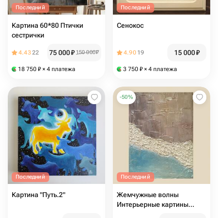
Последний
Последний
Картина 60*80 Птички
Сенокос
сестрички
75 000
₽
15 000
₽
4.43
22
150 000
₽
4.90
19
18 750
₽
× 4 платежа
3 750
₽
× 4 платежа
-
50
%
Последний
Последний
Картина "Путь.2"
Жемчужные волны
Интерьерные картины
панно на стену маленькая