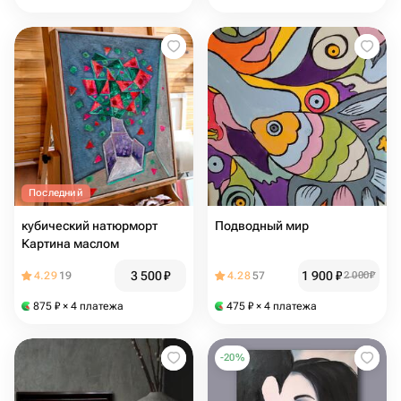
ловец снов
Последний
кубический натюрморт
Подводный мир
Картина маслом
3 500
₽
1 900
₽
4.29
19
4.28
57
2 000
₽
875
₽
× 4 платежа
475
₽
× 4 платежа
-
20
%