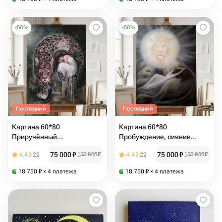
-
50
%
-
50
%
Последний
Последний
Картина 60*80
Картина 60*80
Приручённый
Пробуждение, сияние
неустрашимый страж
гривы солнечного льва
75 000
₽
75 000
₽
4.43
22
150 000
₽
4.43
22
150 000
₽
18 750
₽
× 4 платежа
18 750
₽
× 4 платежа