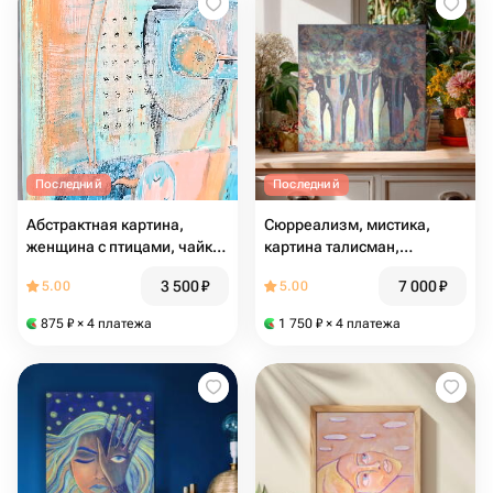
Последний
Последний
Абстрактная картина,
Сюрреализм, мистика,
женщина с птицами, чайка,
картина талисман,
сюрреализм, морской
шаманский оберег, лесной
3 500
₽
7 000
₽
5.00
5.00
пейзаж, голубой,
пейзаж, хранители, духи
лазурный, персиковый
предков, визионерское
875
₽
× 4 платежа
1 750
₽
× 4 платежа
искусство