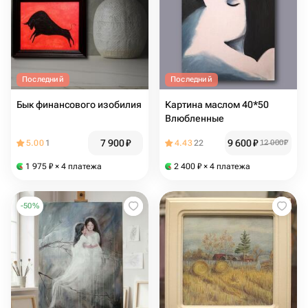
Последний
Последний
Бык финансового изобилия
Картина маслом 40*50
Влюбленные
7 900
₽
9 600
₽
5.00
1
4.43
22
12 000
₽
1 975
₽
× 4 платежа
2 400
₽
× 4 платежа
-
50
%