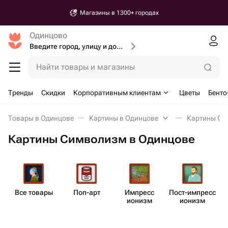
Магазины в 1300+ городах
Одинцово
Введите город, улицу и дом доставки
Найти товары и магазины
Тренды
Скидки
Корпоративным клиентам
Цветы
Бенто
Товары в Одинцове
Картины в Одинцове
Картины Си
Картины Символизм в Одинцове
Все товары
Поп-арт
Импресс​
Пост-импресс​
ионизм
ионизм