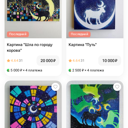
Последний
Последний
Картина "Шла по городу
Картина "Путь"
корова"
20 000
₽
10 000
₽
4.64
31
4.64
31
5 000
₽
× 4 платежа
2 500
₽
× 4 платежа