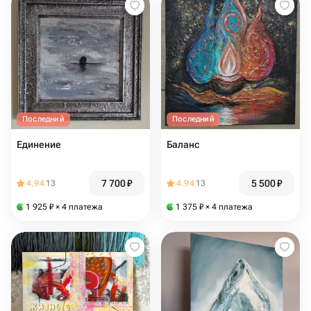
Последний
Последний
Единение
Баланс
7 700
₽
5 500
₽
4.94
13
4.94
13
1 925
₽
× 4 платежа
1 375
₽
× 4 платежа