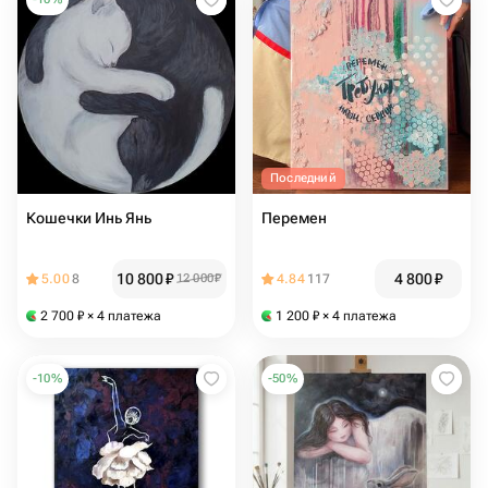
Последний
Кошечки Инь Янь
Перемен
10 800
₽
4 800
₽
5.00
8
12 000
₽
4.84
117
2 700
₽
× 4 платежа
1 200
₽
× 4 платежа
-
10
%
-
50
%