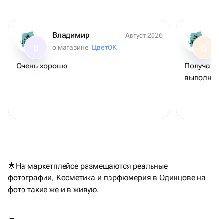
Владимир
Август 2026
о магазине
ЦветОК
В
Д
Очень хорошо
Получате
выполнен
🌟На маркетплейсе размещаются реальные
фотографии, Косметика и парфюмерия в Одинцове на
фото такие же и в живую.