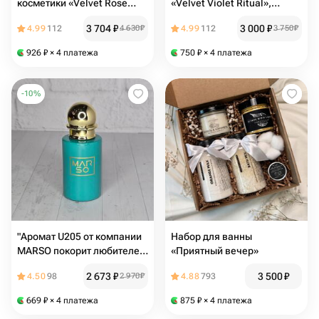
косметики «Velvet Rose
«Velvet Violet Ritual»,
Ritual», подарок на день
подарок из косметики, на
3 704
₽
3 000
₽
4.99
112
4 630
₽
4.99
112
3 750
₽
рождения, подарок для
день рождения для
женщин
девушки
926
₽
× 4 платежа
750
₽
× 4 платежа
-
10
%
"Аромат U205 от компании
Набор для ванны
MARSO покорит любителей
«Приятный вечер»
Kirke Tiziana Terenzi "
2 673
₽
3 500
₽
4.50
98
2 970
₽
4.88
793
669
₽
× 4 платежа
875
₽
× 4 платежа