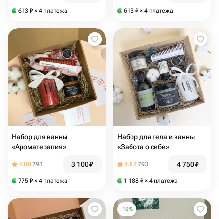
613
₽
× 4 платежа
613
₽
× 4 платежа
Набор для ванны
Набор для тела и ванны
«Ароматерапия»
«Забота о себе»
3 100
₽
4 750
₽
4.88
793
4.88
793
775
₽
× 4 платежа
1 188
₽
× 4 платежа
-
10
%