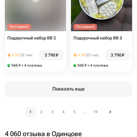
Последний
Последний
Подарочный набор ВВ 2
Подарочный набор ВВ 3
3 790
₽
3 790
₽
4.90
22 тыс.
4.90
22 тыс.
948
₽
× 4 платежа
948
₽
× 4 платежа
Показать еще
1
2
3
4
5
19
...
4 060 отзыва в Одинцове