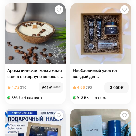
Ароматическая массажная
Необходимый уход на
свеча в скорлупе кокоса с
каждый день
деревянным фитилём и
941
₽
3 650
₽
4.72
316
990
₽
4.88
793
ароматом Капучино
АРОМАКО
236
₽
× 4 платежа
913
₽
× 4 платежа