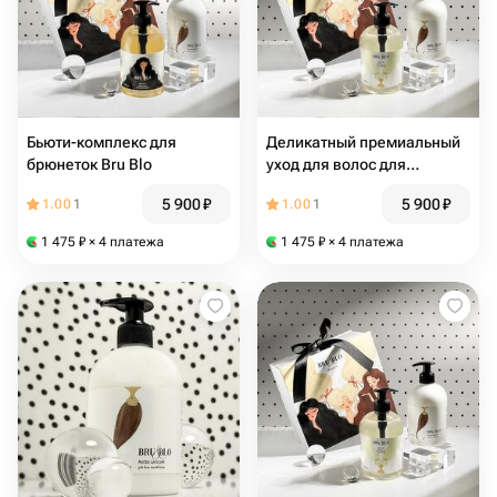
Бьюти-комплекс для
Деликатный премиальный
брюнеток Bru Blo
уход для волос для
блондинок Bru-Blo
5 900
₽
5 900
₽
1.00
1
1.00
1
1 475
₽
× 4 платежа
1 475
₽
× 4 платежа