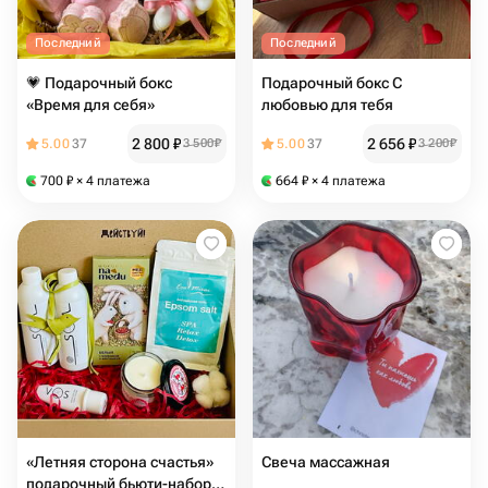
Последний
Последний
💗 Подарочный бокс
Подарочный бокс С
«Время для себя»
любовью для тебя
2 800
₽
2 656
₽
5.00
37
3 500
₽
5.00
37
3 200
₽
700
₽
× 4 платежа
664
₽
× 4 платежа
«Летняя сторона счастья»
Свеча массажная
подарочный бьюти-набор