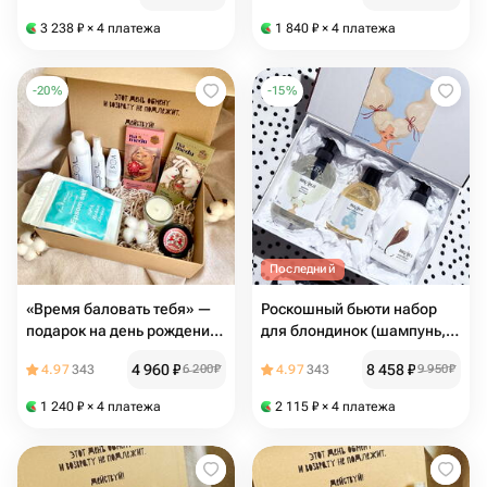
российской косметикой
3 238
₽
× 4 платежа
1 840
₽
× 4 платежа
-
20
%
-
15
%
Последний
«Время баловать тебя» —
Роскошный бьюти набор
подарок на день рождения
для блондинок (шампунь,
девушки с косметикой,
маска, пилинг, расческа,
4 960
₽
8 458
₽
4.97
343
6 200
₽
4.97
343
9 950
₽
малиновой свечой и
повязка) в стильной
шоколадом
подарочной коробке
1 240
₽
× 4 платежа
2 115
₽
× 4 платежа