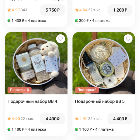
для девушки косметикой,
5 750
₽
1 200
₽
4.97
343
4.84
22 тыс.
украшением, свечой и
шоколадом
1 438
₽
× 4 платежа
300
₽
× 4 платежа
Последний
Последний
Подарочный набор BB 4
Подарочный набор BB 5
4 400
₽
4 400
₽
4.90
22 тыс.
4.90
22 тыс.
1 100
₽
× 4 платежа
1 100
₽
× 4 платежа