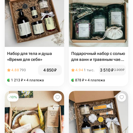
Набор для тела и душа
Подарочный набор с солью
«Время для себя»
для ванн и травяным чаем
для коллеги
4 850
₽
3 510
₽
4.88
793
4.94
1 тыс.
3 900
₽
1 213
₽
× 4 платежа
878
₽
× 4 платежа
-
10
%