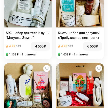
SPA- набор для тела и души
Бьюти-набор для девушки
"Матушка Земля"
«Пробуждение нежности»
4 550
₽
6 550
₽
4.97
343
4.97
343
1 138
₽
× 4 платежа
1 638
₽
× 4 платежа