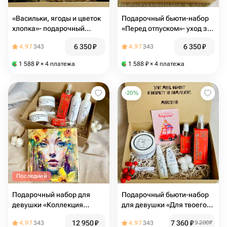
«Васильки, ягоды и цветок
Подарочный бьюти-набор
хлопка»- подарочный
«Перед отпуском»- уход за
набор на День рождения с
кожей перед путешествием
6 350
₽
6 350
₽
4.97
343
4.97
343
уходом для лица, рук и
и морем
декором
1 588
₽
× 4 платежа
1 588
₽
× 4 платежа
-
20
%
Последний
Подарочный набор для
Подарочный бьюти-набор
девушки «Коллекция
для девушки «Для твоего
прекрасного» с картиной на
сияния» с косметикой для
12 950
₽
7 360
₽
4.97
343
4.97
343
9 200
₽
холсте и премиальной
лица и тела