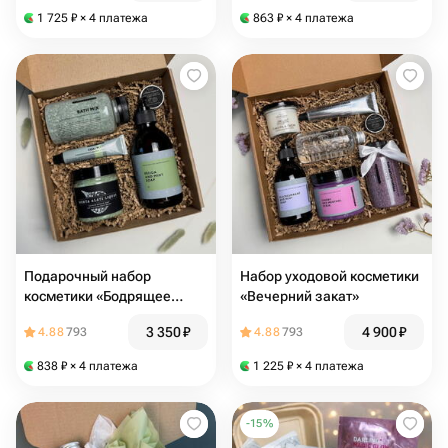
1 725
₽
× 4 платежа
863
₽
× 4 платежа
Подарочный набор
Набор уходовой косметики
косметики «Бодрящее
«Вечерний закат»
утро»
3 350
₽
4 900
₽
4.88
793
4.88
793
838
₽
× 4 платежа
1 225
₽
× 4 платежа
-
15
%