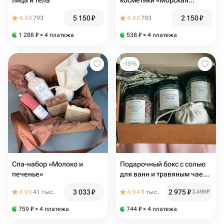
лица и тела
косметики «Морская
лаванда»
5 150
₽
2 150
₽
4.88
793
4.88
793
1 288
₽
× 4 платежа
538
₽
× 4 платежа
-
15
%
Спа-набор «Молоко и
Подарочный бокс с солью
печенье»
для ванн и травяным чаем
в подарок
3 033
₽
2 975
₽
4.90
41 тыс.
4.94
1 тыс.
3 500
₽
759
₽
× 4 платежа
744
₽
× 4 платежа