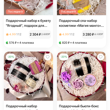
Последний
Последний
Подарочный набор к букету
Подарочный спа-набор
"Ягодный", подарок для
косметики «Магия манго»,
женщин, сюрприз для
подарок на день рождения
2 304
₽
3 280
₽
4.99
112
2 880
₽
4.99
112
4 100
₽
девушки, бьюти бокс
576
₽
× 4 платежа
820
₽
× 4 платежа
-
20
%
-
20
%
Подарочный набор
Подарочный бьюти-бокс