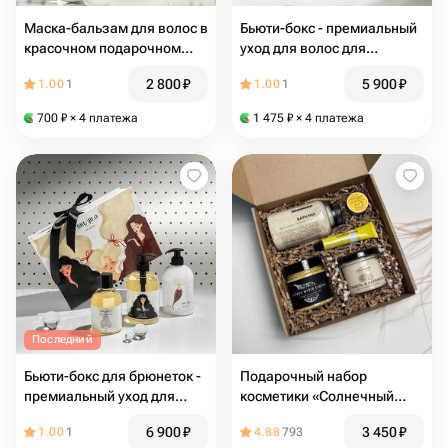
Маска-бальзам для волос в
Бьюти-бокс - премиальный
красочном подарочном
уход для волос для
тубусе
блондинок Bru-Blo
2 800
₽
5 900
₽
1.00
1
1.00
1
700
₽
× 4 платежа
1 475
₽
× 4 платежа
Последний
Бьюти-бокс для брюнеток -
Подарочный набор
премиальный уход для
косметики «Солнечный
волос Bru Blo
день»
6 900
₽
3 450
₽
1.00
1
4.88
793