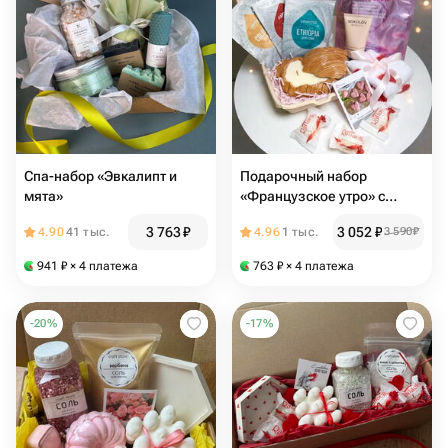
Спа-набор «Эвкалипт и
Подарочный набор
мята»
«Французское утро» с
аромосвечой в виде
3 763
₽
3 052
₽
4.90
41 тыс.
4.96
1 тыс.
3 590
₽
круассана 🥐
941
₽
× 4 платежа
763
₽
× 4 платежа
-
20
%
-
17
%