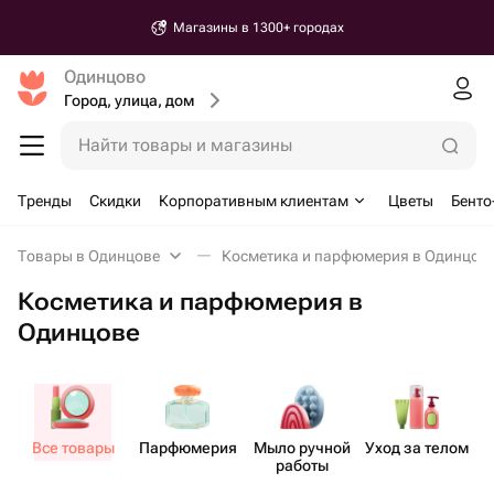
Магазины в 1300+ городах
Одинцово
Город, улица, дом
Найти товары и магазины
Тренды
Скидки
Корпоративным клиентам
Цветы
Бенто
Товары в Одинцове
Косметика и парфюмерия в Одинцов
Косметика и парфюмерия в
Одинцове
Все товары
Парф​юмерия
Мыло ручной
Уход за телом
У
работы