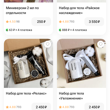
Миниверсии 2 мл по
Набор для тела «Райское
отдельности
наслаждение»
250
₽
3 550
₽
4.50
98
4.88
793
63
₽
× 4 платежа
888
₽
× 4 платежа
Набор для тела «Релакс»
Набор для тела
«Увлажнение»
2 450
₽
2 450
₽
4.88
793
4.88
793