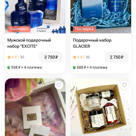
Последний
Последний
Мужской подарочный
Подарочный набор
набор "EXCITE"
GLACIER
3 750
₽
2 750
₽
4.81
36
4.81
36
938
₽
× 4 платежа
688
₽
× 4 платежа