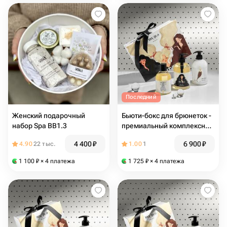
Последний
Женский подарочный
Бьюти-бокс для брюнеток -
набор Spa BB1.3
премиальный комплексный
уход для волос Bru Blo
4 400
₽
6 900
₽
4.90
22 тыс.
1.00
1
1 100
₽
× 4 платежа
1 725
₽
× 4 платежа