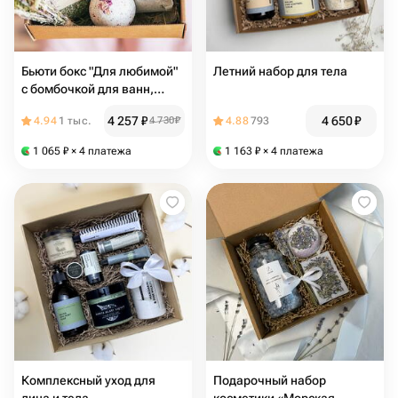
Бьюти бокс "Для любимой"
Летний набор для тела
с бомбочкой для ванн,
свечой, чаем, мылом
4 257
₽
4 650
₽
4.94
1 тыс.
4 730
₽
4.88
793
ручной работы, травами
для ванн
1 065
₽
× 4 платежа
1 163
₽
× 4 платежа
Комплексный уход для
Подарочный набор