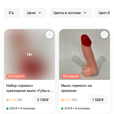
Цена
Цветы в составе
Цвет бук
Последний
Последний
Набор «прикол»
Мыло «прикол» на
сувенирное мыло «Губы и
присоске
Член» на присоске
2 100
₽
1 500
₽
4.96
260
4.96
260
525
₽
× 4 платежа
375
₽
× 4 платежа