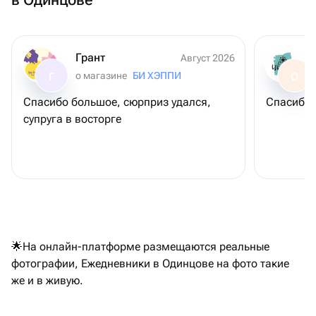
Грант
Август 2026
о магазине
БИ ХЭППИ
Г
О
Спасибо большое, сюрприз удался,
Спасибо 
супруга в восторге
🌟На онлайн-платформе размещаются реальные
фотографии, Ежедневники в Одинцове на фото такие
же и в живую.