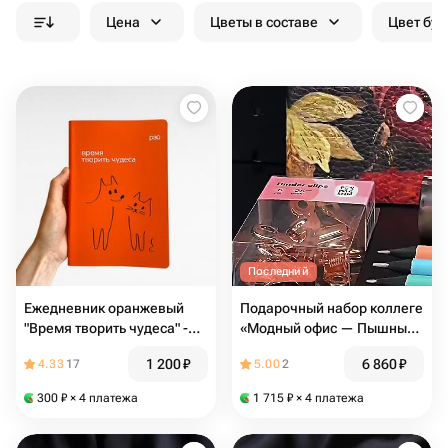
Цена
Цветы в составе
Цвет бук
Последний
Ежедневник оранжевый
Подарочный набор коллеге
"Время творить чудеса" -
«Модный офис — Пышный
фонд РЭЙ
букет» (Офис 01)
1 200
₽
6 860
₽
4.33
17
5.00
2
300
₽
× 4 платежа
1 715
₽
× 4 платежа