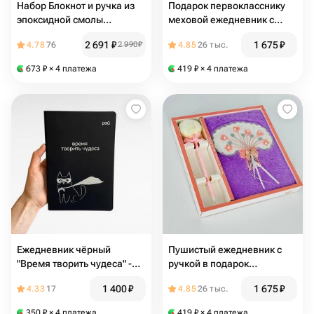
Набор Блокнот и ручка из
Подарок первокласснику
эпоксидной смолы
меховой ежедневник с
(алый+золото)
ручкой
2 691
₽
1 675
₽
4.78
76
2 990
₽
4.85
26 тыс.
673
₽
× 4 платежа
419
₽
× 4 платежа
Ежедневник чёрный
Пушистый ежедневник с
"Время творить чудеса" -
ручкой в подарок
фонд РЭЙ
первокласснику
1 400
₽
1 675
₽
4.33
17
4.85
26 тыс.
350
₽
× 4 платежа
419
₽
× 4 платежа