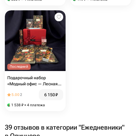
Последний
Подарочный набор
«Модный офис — Лесная
сказка»: Всё для работы в
6 150
₽
5.00
2
одном боксе. (Офис 07)
1 538
₽
× 4 платежа
39 отзывов в категории "Ежедневники"
в Одинцове