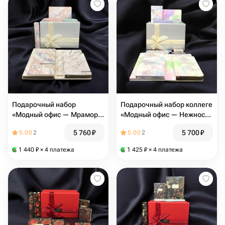
Подарочный набор
Подарочный набор коллеге
«Модный офис — Мрамор»:
«Модный офис — Нежность
Стиль и эффективность для
Весны» (Офис 03)
5 760
₽
5 700
₽
5.00
2
5.00
2
вашего руководителя.
(Офис 02)
1 440
₽
× 4 платежа
1 425
₽
× 4 платежа