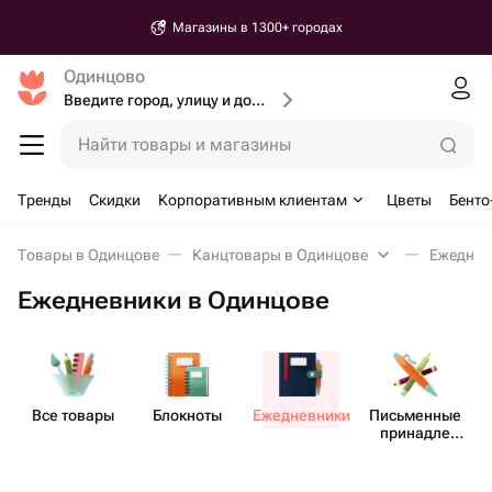
Магазины в 1300+ городах
Одинцово
Введите город, улицу и дом доставки
Найти товары и магазины
Тренды
Скидки
Корпоративным клиентам
Цветы
Бенто
Товары в Одинцове
Канцтовары в Одинцове
Ежеднев
Ежедневники в Одинцове
Все товары
Блокноты
Ежедн​евники
Пись​менные
принадле​
жности