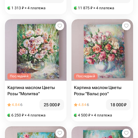
1 313
₽
× 4 платежа
11 875
₽
× 4 платежа
Последний
Последний
Картина маслом Цветы
Картина маслом Цветы
Розы "Молитва"
Розы "Вальс роз"
25 000
₽
18 000
₽
4.84
6
4.84
6
6 250
₽
× 4 платежа
4 500
₽
× 4 платежа