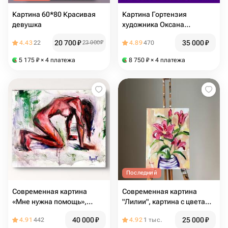
Картина 60*80 Красивая
Картина Гортензия
девушка
художника Оксана
Бурякова, холст, масло
20 700
₽
35 000
₽
4.43
22
23 000
₽
4.89
470
60/60
5 175
₽
× 4 платежа
8 750
₽
× 4 платежа
Последний
Современная картина
Современная картина
«Мне нужна помощь»,
"Лилии", картина с цветами
картина маслом для дома,
для интерьера, картина
40 000
₽
25 000
₽
4.91
442
4.92
1 тыс.
картина в интерьер,
цветы