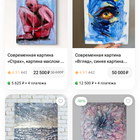
Современная картина
Современная картина
«Страх», картина маслом в
«Вгляд», синяя картина
интерьер, картина в дом,
маслом, картина в
22 500
₽
50 000
₽
4.91
442
30 000
₽
4.91
442
fine art
интерьер, картина глаз око
5 625
₽
× 4 платежа
12 500
₽
× 4 платежа
-
50
%