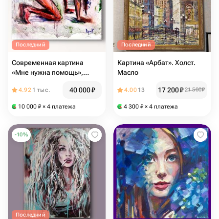
Последний
Последний
Современная картина
Картина «Арбат». Холст.
«Мне нужна помощь»,
Масло
картина маслом для дома,
40 000
₽
17 200
₽
4.92
1 тыс.
4.00
13
21 500
₽
картина в интерьер,
маленькая картина
10 000
₽
× 4 платежа
4 300
₽
× 4 платежа
-
10
%
Последний