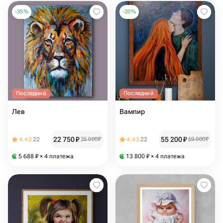
-
35
%
-
20
%
Последний
Последний
Лев
Вампир
22 750
₽
55 200
₽
4.43
22
35 000
₽
4.43
22
69 000
₽
5 688
₽
× 4 платежа
13 800
₽
× 4 платежа