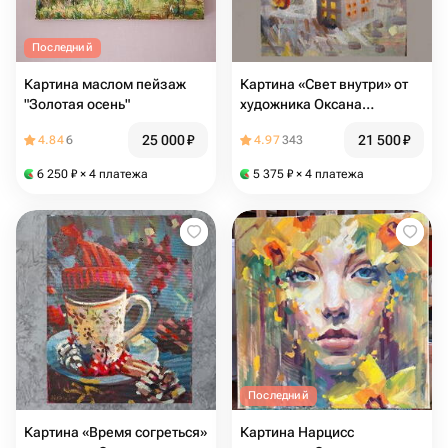
Последний
Картина маслом пейзаж
Картина «Свет внутри» от
"Золотая осень"
художника Оксана
Бурякова
25 000
₽
21 500
₽
4.84
6
4.97
343
6 250
₽
× 4 платежа
5 375
₽
× 4 платежа
Последний
Картина «Время согреться»
Картина Нарцисс