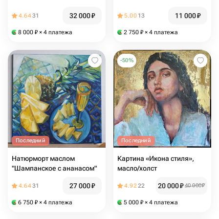
32 000
₽
11 000
₽
4.64
31
5.00
13
8 000
₽
× 4 платежа
2 750
₽
× 4 платежа
-
50
%
Последний
Последний
Натюрморт маслом
Картина «Икона стиля»,
"Шампанское с ананасом"
масло/холст
27 000
₽
20 000
₽
4.64
31
4.92
22
40 000
₽
6 750
₽
× 4 платежа
5 000
₽
× 4 платежа