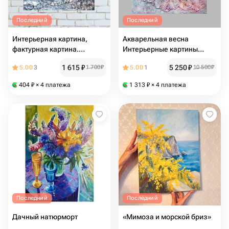
Последний
Последний
Интерьерная картина,
Акварельная весна
фактурная картина.
Интерьерные картины
"Здравствуй, море" 16*16
панно на стену маленькая
1 615
₽
5 250
₽
5.00
3
1 700
₽
5.00
1
10 500
₽
см
картина настольная
картина картина объемная
404
₽
× 4 платежа
1 313
₽
× 4 платежа
Последний
Последний
Дачный натюрморт
«Мимоза и морской бриз»