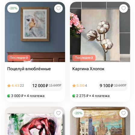
-
20
%
Последний
Последний
Поцелуй влюблённые
Картина Хлопок
12 000
₽
9 100
₽
4.43
22
15 000
₽
5.00
4
10 000
₽
3 000
₽
× 4 платежа
2 275
₽
× 4 платежа
-
20
%