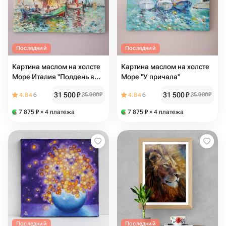
Последний
Последний
Картина маслом на холсте
Картина маслом на холсте
Море Италия "Полдень в
Море "У причала"
Венеции"
31 500
₽
31 500
₽
4.84
6
35 000
₽
4.84
6
35 000
₽
7 875
₽
× 4 платежа
7 875
₽
× 4 платежа
Последний
Последний