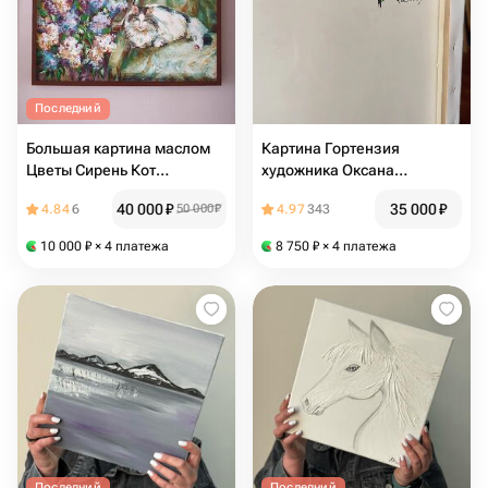
Последний
Большая картина маслом
Картина Гортензия
Цветы Сирень Кот
художника Оксана
"Властелин сердец"
Бурякова, холст, масло
40 000
₽
35 000
₽
4.84
6
50 000
₽
4.97
343
60/60
10 000
₽
× 4 платежа
8 750
₽
× 4 платежа
Последний
Последний