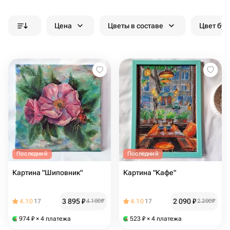
Цена
Цветы в составе
Цвет бук
Последний
Последний
Картина "Шиповник"
Картина "Кафе"
3 895
₽
2 090
₽
4.10
17
4 100
₽
4.10
17
2 200
₽
974
₽
× 4 платежа
523
₽
× 4 платежа