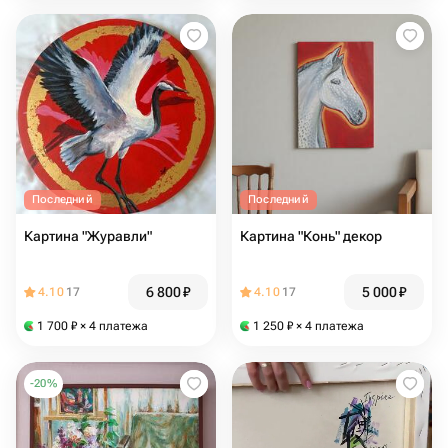
Последний
Последний
Картина "Журавли"
Картина "Конь" декор
6 800
₽
5 000
₽
4.10
17
4.10
17
1 700
₽
× 4 платежа
1 250
₽
× 4 платежа
-
20
%