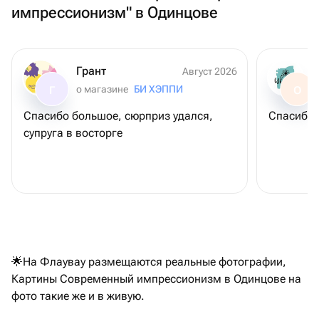
импрессионизм" в Одинцове
Грант
Август 2026
о магазине
БИ ХЭППИ
Г
О
Спасибо большое, сюрприз удался,
Спасибо 
супруга в восторге
🌟На Флаувау размещаются реальные фотографии,
Картины Современный импрессионизм в Одинцове на
фото такие же и в живую.