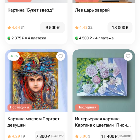
Картина "Букет звезд"
Лев царь зверей
9 500
₽
18 000
₽
4.64
31
4.43
22
2 375
₽
× 4 платежа
4 500
₽
× 4 платежа
-
40
%
Последний
Последний
Картина маслом Портрет
Интерьерная картина.
девушки
Картина с цветами "Пионы
в вазе"
7 800
₽
11 400
₽
4.29
19
13 000
₽
5.00
3
12 000
₽