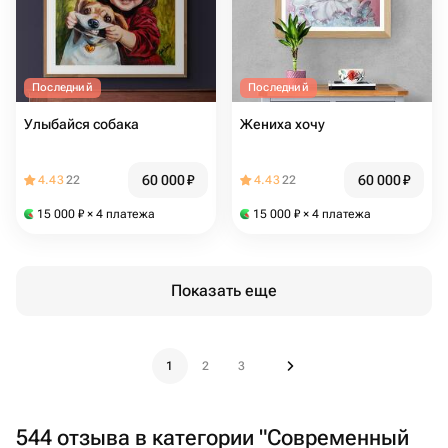
Последний
Последний
Улыбайся собака
Жениха хочу
60 000
₽
60 000
₽
4.43
22
4.43
22
15 000
₽
× 4 платежа
15 000
₽
× 4 платежа
Показать еще
1
2
3
544 отзыва в категории "Современный