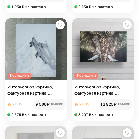
1 950
₽
× 4 платежа
2 850
₽
× 4 платежа
Последний
Последний
Интерьерная картина,
Интерьерная картина,
фактурная картина.
фактурная картина.
"Эверест"
"Мудрость саванны"
9 500
₽
12 825
₽
5.00
3
10 000
₽
5.00
3
13 500
₽
2 375
₽
× 4 платежа
3 207
₽
× 4 платежа