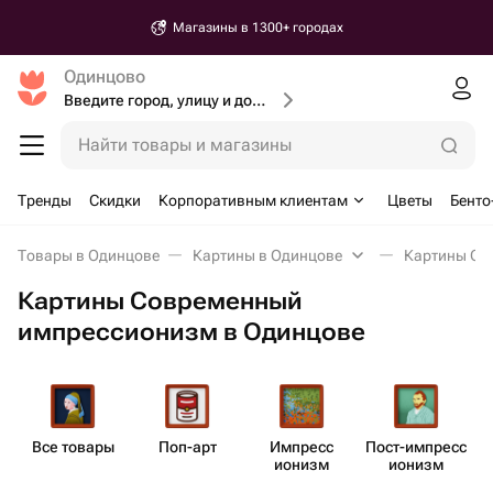
Доставка от 30 минут
Одинцово
Введите город, улицу и дом доставки
Найти товары и магазины
Тренды
Скидки
Корпоративным клиентам
Цветы
Бенто
Товары в Одинцове
Картины в Одинцове
Картины Со
Картины Современный
импрессионизм в Одинцове
Все товары
Поп-арт
Импресс​
Пост-импресс​
С
ионизм
ионизм