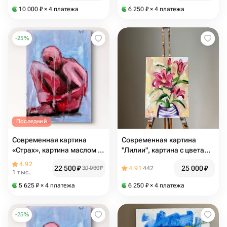
маленькая картина
10 000
₽
× 4 платежа
6 250
₽
× 4 платежа
-
25
%
Последний
Современная картина
Современная картина
«Страх», картина маслом в
"Лилии", картина с цветами
интерьер, картина в дом,
для интерьера, картина
4.92
22 500
₽
25 000
₽
30 000
₽
4.91
442
fine art
цветы
1 тыс.
5 625
₽
× 4 платежа
6 250
₽
× 4 платежа
-
25
%