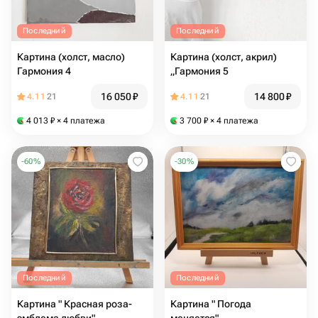
Последний
Последний
Картина (холст, масло)
Картина (холст, акрил)
Гармония 4
„Гармония 5
16 050
₽
14 800
₽
4.11
21
4.11
21
4 013
₽
× 4 платежа
3 700
₽
× 4 платежа
-
60
%
-
30
%
Последний
Последний
Картина " Красная роза-
Картина " Погода