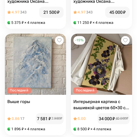
художника Оксана
художника Оксана
Бурякова
Бурякова холст/масло
21 500
₽
45 000
₽
4.97
343
4.97
343
60*60
5 375
₽
× 4 платежа
11 250
₽
× 4 платежа
-
15
%
Последний
Последний
Выше горы
Интерьерная картина с
вышивкой цветов 60×30 см
| 3D панно в подарок маме,
7 581
₽
34 000
₽
3.86
17
7 980
₽
5.00
40 000
₽
подруге на новоселье и
выпускной
1 896
₽
× 4 платежа
8 500
₽
× 4 платежа