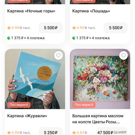
Картина «Ночные горы»
Картина «Лошадь»
5 500
₽
5 500
₽
4.90
6 тыс.
4.90
6 тыс.
1 375
₽
× 4 платежа
1 375
₽
× 4 платежа
Последний
Последний
Картина «Журавли»
Большая картина маслом
на холсте Цветы Розы
"Зеленый виноград"
5 250
₽
47 500
₽
4.90
6 тыс.
4.84
6
50 000
₽