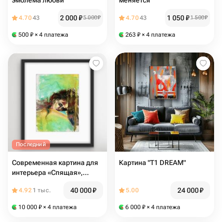
эмблема любви"
меняется"
2 000
₽
1 050
₽
4.70
43
5 000
₽
4.70
43
1 500
₽
500
₽
× 4 платежа
263
₽
× 4 платежа
Последний
Современная картина для
Картина "T1 DREAM"
интерьера «Спящая»,
картина маслом в дом,
40 000
₽
24 000
₽
4.92
1 тыс.
5.00
картина в спальню,
интерьерная картина
10 000
₽
× 4 платежа
6 000
₽
× 4 платежа