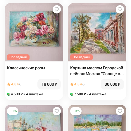
Последний
Последний
Классические розы
Картина маслом Городской
пейзаж Москва "Солнце в
Кадашах"
18 000
₽
30 000
₽
4.84
6
4.84
6
4 500
₽
× 4 платежа
7 500
₽
× 4 платежа
-
10
%
-
10
%