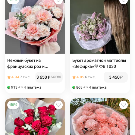
Нежный букет из
Букет ароматной маттиолы
французских роз и
«Зефирка»💜 ФВ 1030
диантуса
3 650
₽
3 450
₽
4.94
7 тыс.
5 000
₽
4.89
6 тыс.
913
₽
× 4 платежа
863
₽
× 4 платежа
-
50
%