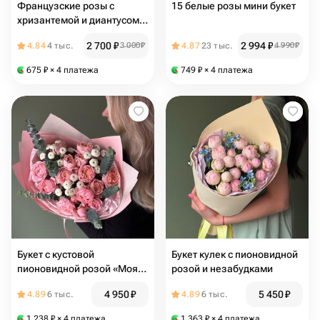
Французские розы с
15 белые розы мини букет
хризантемой и диантусом в
букете «Нежный поцелуй»
2 700
₽
2 994
₽
4.84
4 тыс.
3 000
₽
4.87
23 тыс.
4 990
₽
675
₽
× 4 платежа
749
₽
× 4 платежа
Букет с кустовой
Букет кулек с пионовидной
пионовидной розой «Моя
розой и незабудками
Джули 🩷» ФВ 0101
4 950
₽
5 450
₽
4.89
6 тыс.
4.89
6 тыс.
1 238
₽
× 4 платежа
1 363
₽
× 4 платежа