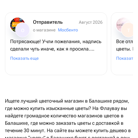
Отправитель
Август 2026
о магазине
Мосбенто
О
Т
Потрясающе! Учли пожелания, надпись
Все отли
сделали чуть иначе, как я просила.
цветы. П
Учитывая что заказывала ночью, а
ожидаем
Показать еще
Показать 
заказ был уже к району полудня
следующего дня. Помогали с курьером,
когда возникли проблемы на месте.
Маме торт очень понравился. Спасибо
большое!
Ищете лучший цветочный магазин в Балашихе рядом,
где можно купить изысканные цветы? На Флаувау вы
найдете громадное количество магазинов цветов в
Балашихе, где можно заказать цветы с доставкой в
течение 30 минут. На сайте вы можете купить дешево в
магазине “цветы” в Балашихе букет с доставкой в день