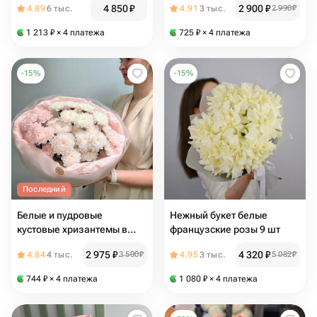
4 850
₽
2 900
₽
4.89
6 тыс.
4.91
3 тыс.
2 990
₽
1 213
₽
× 4 платежа
725
₽
× 4 платежа
-
15
%
-
15
%
Последний
Белые и пудровые
Нежный букет белые
кустовые хризантемы в
французские розы 9 шт
букете «Счастье есть»
2 975
₽
4 320
₽
4.84
4 тыс.
3 500
₽
4.95
3 тыс.
5 082
₽
744
₽
× 4 платежа
1 080
₽
× 4 платежа