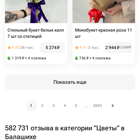
Стильный букет белых калл
Монобукет красная роза 11
7 шт со статицей
шт
5 274
₽
2 944
₽
4.85
26 тыс.
4.91
3 тыс.
3 200
₽
1 319
₽
× 4 платежа
736
₽
× 4 платежа
Показать еще
1
2
3
4
5
2693
...
582 731 отзыва в категории "Цветы" в
Балашихе