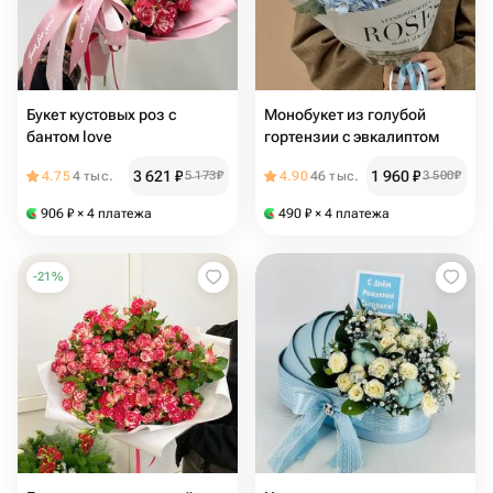
Букет кустовых роз с
Монобукет из голубой
бантом love ️
гортензии с эвкалиптом
3 621
₽
1 960
₽
4.75
4 тыс.
5 173
₽
4.90
46 тыс.
3 500
₽
906
₽
× 4 платежа
490
₽
× 4 платежа
-
21
%