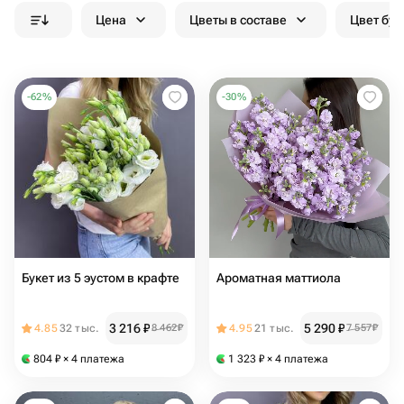
Цена
Цветы в составе
Цвет бук
-
62
%
-
30
%
Букет из 5 эустом в крафте
Ароматная маттиола
3 216
₽
5 290
₽
4.85
32 тыс.
8 462
₽
4.95
21 тыс.
7 557
₽
804
₽
× 4 платежа
1 323
₽
× 4 платежа