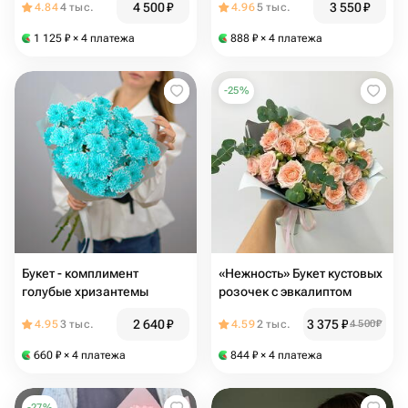
4 500
₽
3 550
₽
4.84
4 тыс.
4.96
5 тыс.
1 125
₽
× 4 платежа
888
₽
× 4 платежа
-
25
%
Букет - комплимент
«Нежность» Букет кустовых
голубые хризантемы
розочек с эвкалиптом
2 640
₽
3 375
₽
4.95
3 тыс.
4.59
2 тыс.
4 500
₽
660
₽
× 4 платежа
844
₽
× 4 платежа
-
27
%