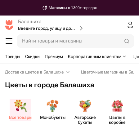
Магазины в 1300+ городах
Балашиха
Введите город, улицу и дом доставки
Найти товары и магазины
Тренды
Скидки
Премиум
Корпоративным клиентам
Цв
Доставка цветов в Балашихе
Цветочные магазины в Бал
Цветы в городе Балашиха
Все товары
Моно​букеты
Авторские
Цветы в
букеты
коробке