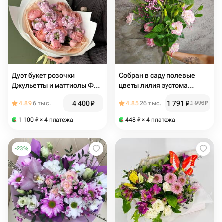
Дуэт букет розочки
Собран в саду полевые
Джульетты и маттиолы ФВ
цветы лилия эустома
1162
малина гипсофила
4 400
₽
1 791
₽
4.89
6 тыс.
4.85
26 тыс.
1 990
₽
1 100
₽
× 4 платежа
448
₽
× 4 платежа
-
23
%