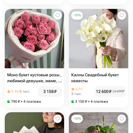
-
10
%
Моно букет кустовые розы ,
Каллы Свадебный букет
любимой девушке, маме, 8
невесты
марта
4.91
3 158
₽
12 600
₽
4.96
5 тыс.
14 000
₽
3 тыс.
790
₽
× 4 платежа
3 150
₽
× 4 платежа
-
10
%