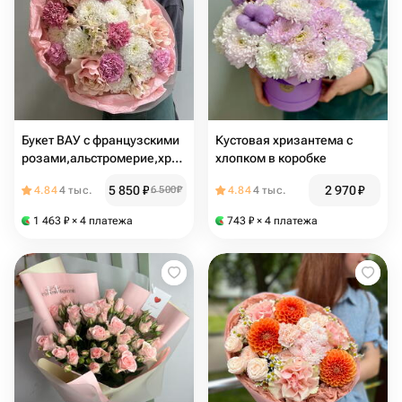
Букет ВАУ с французскими
Кустовая хризантема с
розами,альстромерие,хризантемой
хлопком в коробке
и диантусом «Сказка»
5 850
₽
2 970
₽
4.84
4 тыс.
6 500
₽
4.84
4 тыс.
1 463
₽
× 4 платежа
743
₽
× 4 платежа