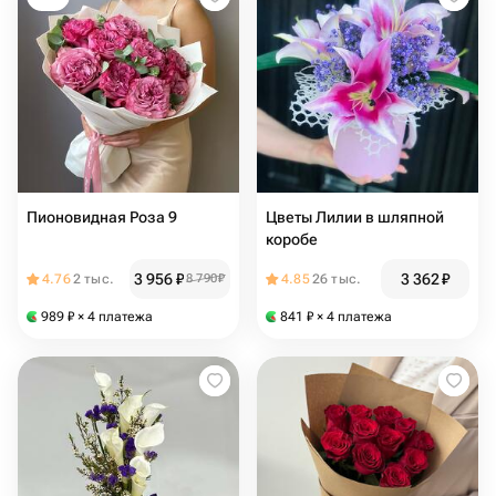
Пионовидная Роза 9
Цветы Лилии в шляпной
коробе
3 956
₽
3 362
₽
4.76
2 тыс.
8 790
₽
4.85
26 тыс.
989
₽
× 4 платежа
841
₽
× 4 платежа