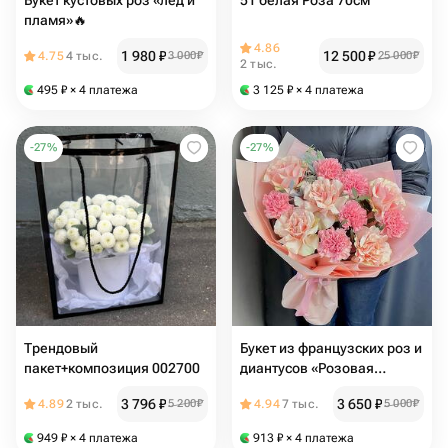
Букет кустовых роз «лед и
51 белая Роза 70см
пламя»🔥
4.86
1 980
₽
12 500
₽
4.75
4 тыс.
3 000
₽
25 000
₽
2 тыс.
495
₽
× 4 платежа
3 125
₽
× 4 платежа
-
27
%
-
27
%
Трендовый
Букет из французских роз и
пакет+композиция 002700
диантусов «Розовая
нежность»
3 796
₽
3 650
₽
4.89
2 тыс.
5 200
₽
4.94
7 тыс.
5 000
₽
949
₽
× 4 платежа
913
₽
× 4 платежа