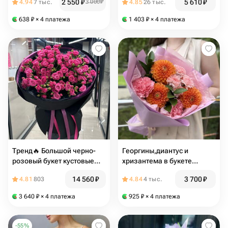
2 550
₽
5 610
₽
4.94
7 тыс.
3 000
₽
4.85
26 тыс.
638
₽
× 4 платежа
1 403
₽
× 4 платежа
Тренд🔥 Большой черно-
Георгины,диантус и
розовый букет кустовые
хризантема в букете
розы лав Лидия
«Солнечный зайчик»
14 560
₽
3 700
₽
4.81
803
4.84
4 тыс.
3 640
₽
× 4 платежа
925
₽
× 4 платежа
-
55
%