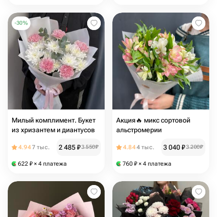
-
30
%
Милый комплимент. Букет
Акция🔥 микс сортовой
из хризантем и диантусов
альстромерии
2 485
₽
3 040
₽
4.94
7 тыс.
3 550
₽
4.84
4 тыс.
3 200
₽
622
₽
× 4 платежа
760
₽
× 4 платежа