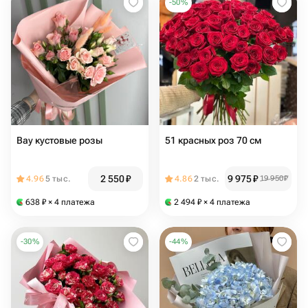
-
50
%
Вау кустовые розы
51 красных роз 70 см
2 550
₽
9 975
₽
4.96
5 тыс.
4.86
2 тыс.
19 950
₽
638
₽
× 4 платежа
2 494
₽
× 4 платежа
-
30
%
-
44
%