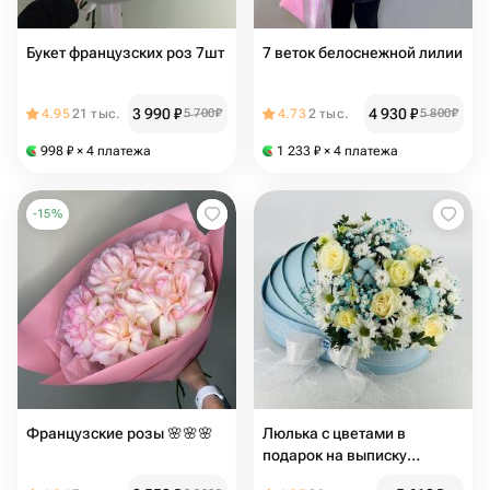
Букет французских роз 7шт
7 веток белоснежной лилии
3 990
₽
4 930
₽
4.95
21 тыс.
5 700
₽
4.73
2 тыс.
5 800
₽
998
₽
× 4 платежа
1 233
₽
× 4 платежа
-
15
%
Французские розы 🌸🌸🌸
Люлька с цветами в
подарок на выписку
сыночка