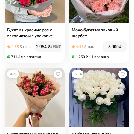
Букет из красных роз с
Моно букет малиновый
эвкалиптом в упаковке
щербет
2 964
₽
5 000
₽
4.89
3 тыс.
5 928
₽
4.96
5 тыс.
741
₽
× 4 платежа
1 250
₽
× 4 платежа
-
34
%
-
50
%