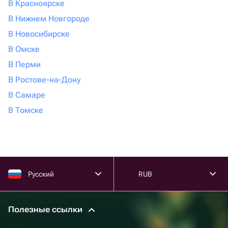
В Красноярске
В Нижнем Новгороде
В Новосибирске
В Омске
В Перми
В Ростове-на-Дону
В Самаре
В Томске
Русский
RUB
Полезные ссылки