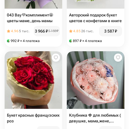
043 Вау💜комплимент🤩
Авторский подарок букет
цветы маме, день мамы
цветов с конфетами в книге
3 966
₽
3 587
₽
4.96
5 тыс.
5 150
₽
4.85
26 тыс.
992
₽
× 4 платежа
897
₽
× 4 платежа
Букет красных французских
Клубника 🍓 для любимых (
роз
девушке, мама,жене,
бабушке)