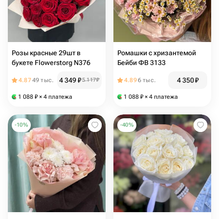
Розы красные 29шт в
Ромашки с хризантемой
букете Flowerstorg N376
Бейби ФВ 3133
4 349
₽
4 350
₽
4.87
49 тыс.
5 117
₽
4.89
6 тыс.
1 088
₽
× 4 платежа
1 088
₽
× 4 платежа
-
10
%
-
40
%