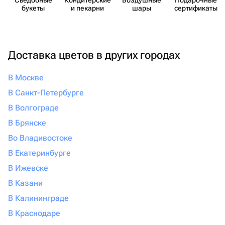
Съедобные
Кондит​ерские
Воздушные
Пода​рочные
букеты
и пекарни
шары
серти​фикаты
Доставка цветов в других городах
В Москве
В Санкт-Петербурге
В Волгограде
В Брянске
Во Владивостоке
В Екатеринбурге
В Ижевске
В Казани
В Калининграде
В Краснодаре