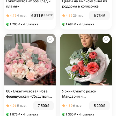
Букет кустовых роз «лёд и
Цветы на выписку сына из
пламя»
роддома в колясочке
6 811
₽
6 734
₽
4.75
4 тыс.
8 622
₽
4.85
26 тыс.
1 703
₽
× 4 платежа
1 684
₽
× 4 платежа
007 Букет кустовая Роза ,
Яркий букет с розой
французская «Сбудуться
Мандарин и
все желания» цветы маме,
оксипеталумом ФВ 1106
7 500
₽
5 200
₽
4.96
5 тыс.
4.89
6 тыс.
жене, день мамы
1 875
₽
× 4 платежа
1 300
₽
× 4 платежа