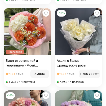
-
10
%
Последний
Букет с гортензией и
Акция🔥Белые
георгинами «Моей
французские розы
любимой»
5 300
₽
1 755
₽
4.84
4 тыс.
4.84
4 тыс.
1 950
₽
1 325
₽
× 4 платежа
439
₽
× 4 платежа
-
10
%