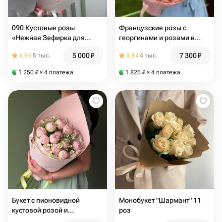
090 Кустовые розы
Французские розы с
«Нежная Зефирка для
георгинами и розами в
Любимой» девушке, маме,
букете «Моей любимке»
5 000
₽
7 300
₽
4.96
5 тыс.
4.84
4 тыс.
подруге , бабушке
1 250
₽
× 4 платежа
1 825
₽
× 4 платежа
Букет с пионовидной
Монобукет "Шармант" 11
кустовой розой и
роз
ромашками в кулечке