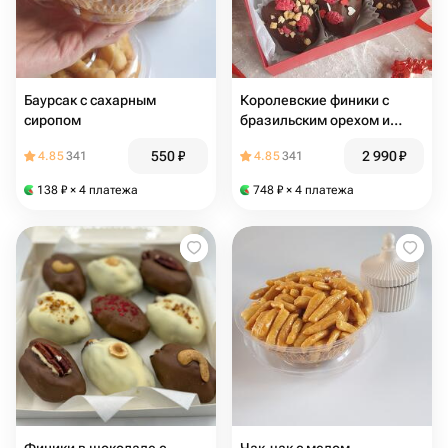
Баурсак с сахарным
Королевские финики с
сиропом
бразильским орехом и
кешью в шоколаде
550
₽
2 990
₽
4.85
341
4.85
341
138
₽
× 4 платежа
748
₽
× 4 платежа