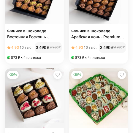
Финики в шоколаде
Финики в шоколаде
Восточная Роскошь -
Арабская ночь - Premium
Premium с сыром Дор-Блю
ассорти
3 490
₽
3 490
₽
4.93
10 тыс.
4 986
₽
4.93
10 тыс.
4 986
₽
873
₽
× 4 платежа
873
₽
× 4 платежа
-
30
%
-
30
%