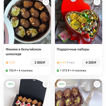
Финики в бельгийском
Подарочные наборы
шоколаде
2 800
₽
4 300
₽
5.00
4.93
3 тыс.
700
₽
× 4 платежа
1 075
₽
× 4 платежа
-
30
%
-
20
%