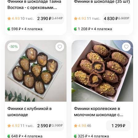
Финики в шоколаде Тайна
Финики в шоколаде (35 шт)
Востока - с ореховыми
начинками
2 390
₽
4 830
₽
4.93
10 тыс.
3 414
₽
4.92
11 тыс.
6 900
₽
598
₽
× 4 платежа
1 208
₽
× 4 платежа
-
30
%
Финики с клубникой в
Финики королевские в
шоколаде
молочном шоколаде с
дубайской начинкой
2 590
₽
1 299
₽
4.92
11 тыс.
3 700
₽
4.98
46
648
₽
× 4 платежа
325
₽
× 4 платежа