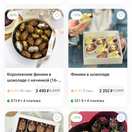
-
20
%
-
15
%
Королевские финики в
Финики в шоколаде
шоколаде с начинкой (16-
20 шт.)
3 490
₽
2 202
₽
4.98
16 тыс.
4 363
₽
4.92
2 тыс.
2 590
₽
873
₽
× 4 платежа
551
₽
× 4 платежа
-
15
%