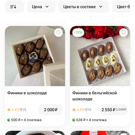
Цена
Цветы в составе
Цвет бук
-
15
%
Финики в шоколаде
Финики в бельгийской
шоколаде
2 000
₽
2 550
₽
4.89
915
4.89
915
3 000
₽
500
₽
× 4 платежа
638
₽
× 4 платежа