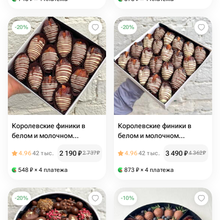
-
20
%
-
20
%
Королевские финики в
Королевские финики в
белом и молочном
белом и молочном
шоколаде с миндалем (12
шоколаде с миндалем (20
2 190
₽
3 490
₽
4.96
42 тыс.
2 737
₽
4.96
42 тыс.
4 362
₽
шт.)
шт.)
548
₽
× 4 платежа
873
₽
× 4 платежа
-
20
%
-
10
%