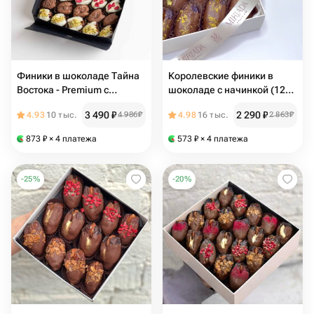
Финики в шоколаде Тайна
Королевские финики в
Востока - Premium с
шоколаде с начинкой (12
ореховыми начинками
шт.)
3 490
₽
2 290
₽
4.93
10 тыс.
4 986
₽
4.98
16 тыс.
2 863
₽
873
₽
× 4 платежа
573
₽
× 4 платежа
-
25
%
-
20
%