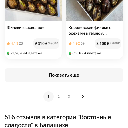
Финики в шоколаде
Королевские финики с
орехами в темном
шоколаде 9 шт
9 310
₽
2 100
₽
4.13
23
9 800
₽
4.92
59
7 000
₽
2 328
₽
× 4 платежа
525
₽
× 4 платежа
Показать еще
1
2
3
516 отзывов в категории "Восточные
сладости" в Балашихе