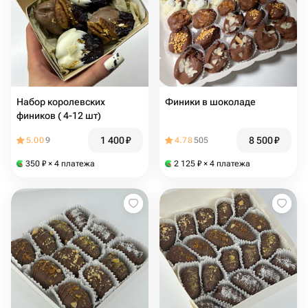
Набор королевских
Финики в шоколаде
фиников ( 4-12 шт)
1 400
₽
8 500
₽
5.00
9
4.78
505
350
₽
× 4 платежа
2 125
₽
× 4 платежа