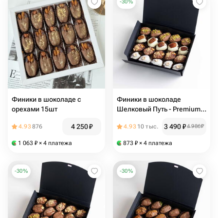
-
30
%
Финики в шоколаде с
Финики в шоколаде
орехами 15шт
Шелковый Путь - Premium с
сыром Бри
4 250
₽
3 490
₽
4.93
876
4.93
10 тыс.
4 986
₽
1 063
₽
× 4 платежа
873
₽
× 4 платежа
-
30
%
-
30
%