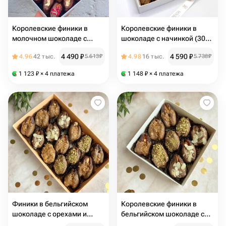
Королевские финики в
Королевские финики в
молочном шоколаде с
шоколаде с начинкой (30
миндалем (30 шт.)
шт.)
4 490
₽
4 590
₽
4.96
42 тыс.
5 613
₽
4.98
16 тыс.
5 738
₽
1 123
₽
× 4 платежа
1 148
₽
× 4 платежа
Финики в бельгийском
Королевские финики в
шоколаде с орехами и
бельгийском шоколаде с
дубайской начинкой в
орехами и дубайской