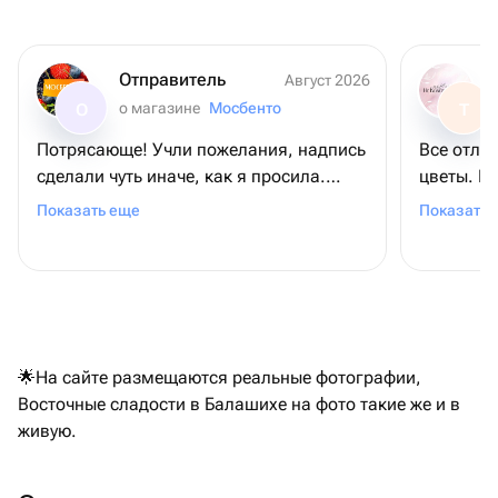
Отправитель
Август 2026
о магазине
Мосбенто
О
Т
Потрясающе! Учли пожелания, надпись
Все отли
сделали чуть иначе, как я просила.
цветы. П
Учитывая что заказывала ночью, а
ожидаем
Показать еще
Показать 
заказ был уже к району полудня
следующего дня. Помогали с курьером,
когда возникли проблемы на месте.
Маме торт очень понравился. Спасибо
большое!
🌟На сайте размещаются реальные фотографии,
Восточные сладости в Балашихе на фото такие же и в
живую.