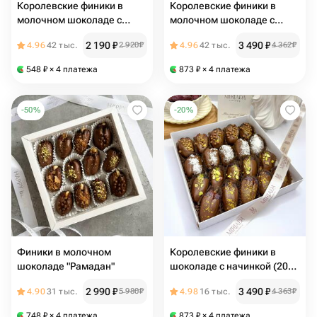
Королевские финики в
Королевские финики в
молочном шоколаде с
молочном шоколаде с
миндалем (12 шт.)
миндалем (20 шт.)
2 190
₽
3 490
₽
4.96
42 тыс.
2 920
₽
4.96
42 тыс.
4 362
₽
548
₽
× 4 платежа
873
₽
× 4 платежа
-
50
%
-
20
%
Финики в молочном
Королевские финики в
шоколаде "Рамадан"
шоколаде с начинкой (20
шт.)
2 990
₽
3 490
₽
4.90
31 тыс.
5 980
₽
4.98
16 тыс.
4 363
₽
748
₽
× 4 платежа
873
₽
× 4 платежа