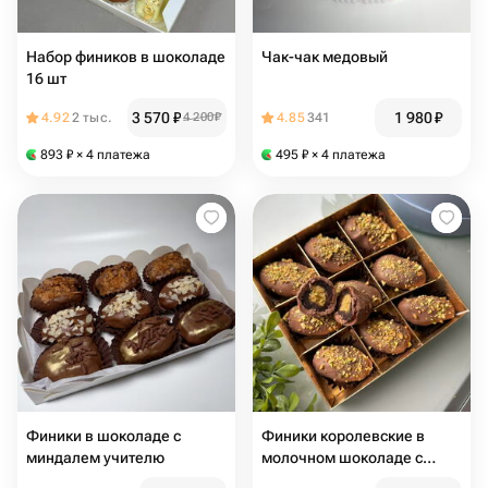
Набор фиников в шоколаде
Чак-чак медовый
16 шт
3 570
₽
1 980
₽
4.92
2 тыс.
4 200
₽
4.85
341
893
₽
× 4 платежа
495
₽
× 4 платежа
Финики в шоколаде с
Финики королевские в
миндалем учителю
молочном шоколаде с
дубайской начинкой VIP