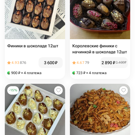
Финики в шоколаде 12шт
Королевские финики с
начинкой в шоколаде 12шт
3 600
₽
2 890
₽
4.93
876
4.67
79
3 400
₽
900
₽
× 4 платежа
723
₽
× 4 платежа
-
15
%