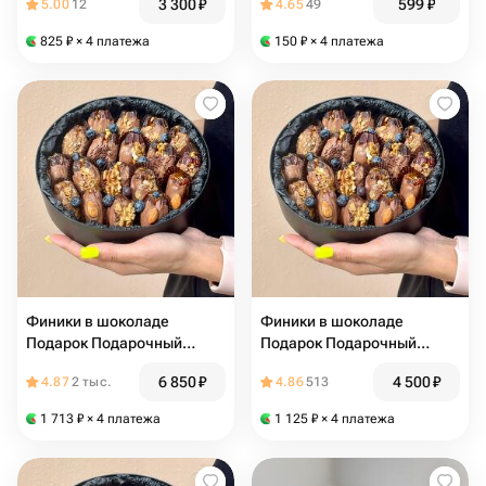
3 300
₽
599
₽
5.00
12
4.65
49
825
₽
× 4 платежа
150
₽
× 4 платежа
Финики в шоколаде
Финики в шоколаде
Подарок Подарочный
Подарок Подарочный
набор Сухофрукты в
набор
6 850
₽
4 500
₽
4.87
2 тыс.
4.86
513
шоколаде
1 713
₽
× 4 платежа
1 125
₽
× 4 платежа