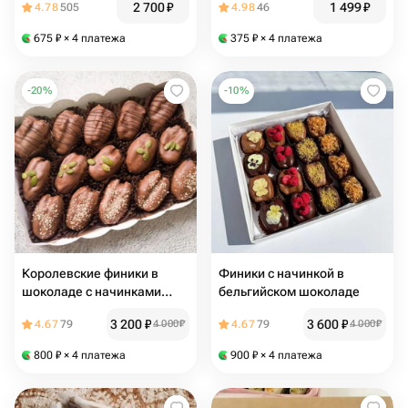
2 700
₽
1 499
₽
4.78
505
4.98
46
675
₽
× 4 платежа
375
₽
× 4 платежа
-
20
%
-
10
%
Королевские финики в
Финики с начинкой в
шоколаде с начинками
бельгийском шоколаде
15шт
3 200
₽
3 600
₽
4.67
79
4 000
₽
4.67
79
4 000
₽
800
₽
× 4 платежа
900
₽
× 4 платежа