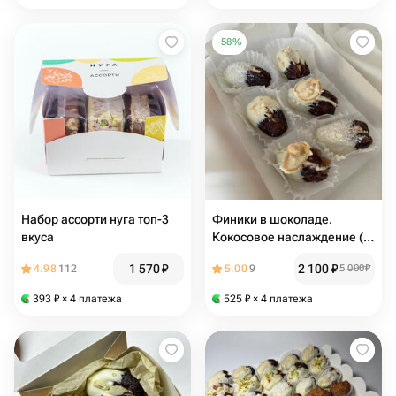
-
58
%
Набор ассорти нуга топ-3
Финики в шоколаде.
вкуса
Кокосовое наслаждение (6-
15 шт)
1 570
₽
2 100
₽
4.98
112
5.00
9
5 000
₽
393
₽
× 4 платежа
525
₽
× 4 платежа