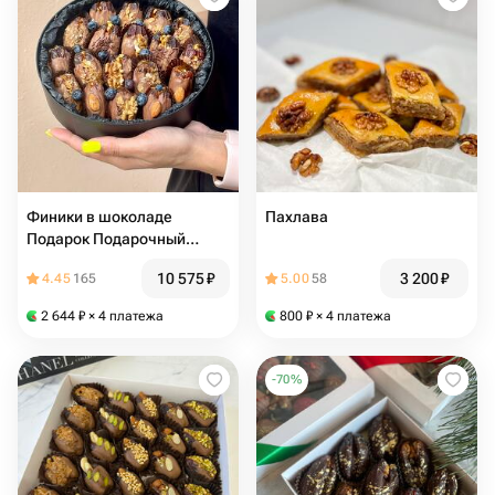
Финики в шоколаде
Пахлава
Подарок Подарочный
набор Сухофрукты в
10 575
₽
3 200
₽
4.45
165
5.00
58
шоколаде на выпускной
2 644
₽
× 4 платежа
800
₽
× 4 платежа
-
70
%