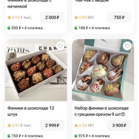
Финики в шоколаде с
Чак-чак с медом
начинкой
2 000
₽
750
₽
4.94
1 тыс.
4.85
341
500
₽
× 4 платежа
188
₽
× 4 платежа
Финики в шоколаде 12
Набор финики в шоколаде
штук
с грецким орехом 9 шт😍
2 999
₽
3 900
₽
4.97
2 тыс.
4.56
161
750
₽
× 4 платежа
975
₽
× 4 платежа