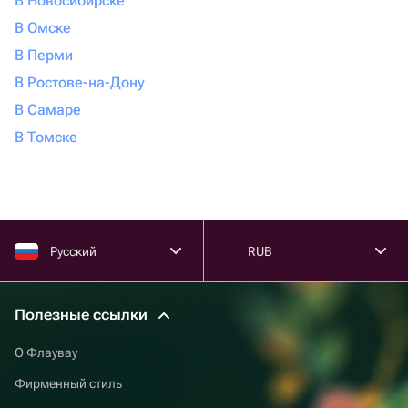
В Новосибирске
В Омске
В Перми
В Ростове-на-Дону
В Самаре
В Томске
Русский
RUB
Полезные ссылки
О Флаувау
Фирменный стиль