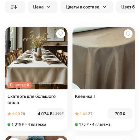
Цена
Цветы в составе
Цвет бук
Последний
Скатерть для большого
Клеенка 1
стола
4 074
₽
700
₽
4.00
26
4 200
₽
4.63
27
1 019
₽
× 4 платежа
175
₽
× 4 платежа