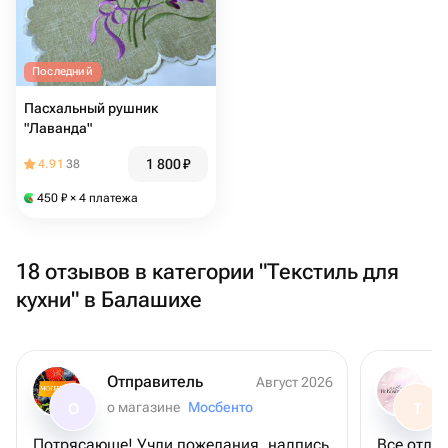
Последний
Пасхальный рушник
"Лаванда"
1 800
₽
4.91
38
450
₽
× 4 платежа
18 отзывов в категории "Текстиль для
кухни" в Балашихе
Отправитель
Август 2026
о магазине
Мосбенто
О
Т
Потрясающе! Учли пожелания, надпись
Все отли