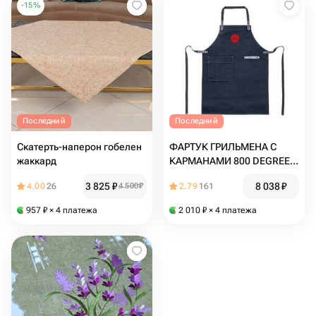
-
15
%
Последний
Последний
Скатерть-наперон гобелен
ФАРТУК ГРИЛЬМЕНА С
жаккард
КАРМАНАМИ 800 DEGREES
ORIGINAL APRON
3 825
₽
8 038
₽
4.00
26
4 500
₽
2.79
161
957
₽
× 4 платежа
2 010
₽
× 4 платежа