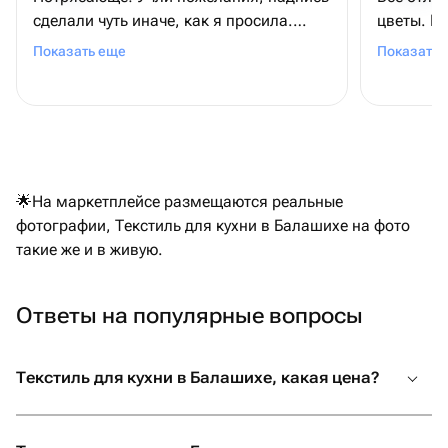
сделали чуть иначе, как я просила.
цветы. П
Учитывая что заказывала ночью, а
ожидаем
Показать еще
Показать 
заказ был уже к району полудня
следующего дня. Помогали с курьером,
когда возникли проблемы на месте.
Маме торт очень понравился. Спасибо
большое!
🌟На маркетплейсе размещаются реальные
фотографии, Текстиль для кухни в Балашихе на фото
такие же и в живую.
Ответы на популярные вопросы
Текстиль для кухни в Балашихе, какая цена?