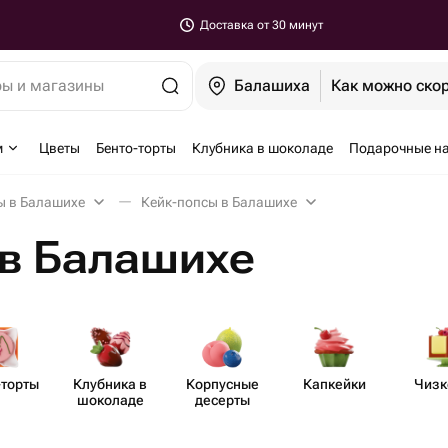
Доставка от 30 минут
ры и магазины
Балашиха
Как можно ско
м
Цветы
Бенто-торты
Клубника в шоколаде
Подарочные н
ы в Балашихе
Кейк-попсы в Балашихе
 в Балашихе
-торты
Клубника в
Корпусные
Капкейки
Чизк
шоколаде
десерты