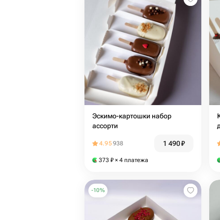
Эскимо-картошки набор
К
ассорти
1 490
₽
4.95
938
373
₽
× 4 платежа
-
10
%