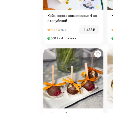
Кейк-попсы шоколадные 4 шт.
с голубикой
1 438
₽
4.93
3 тыс.
360
₽
× 4 платежа