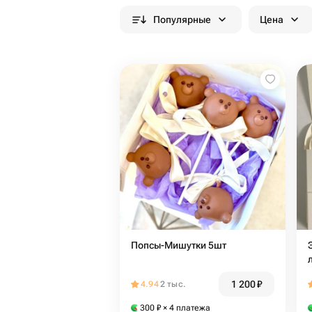
Популярные
Цена
Попсы-Мишутки 5шт
1 200
₽
4.94
2 тыс.
300
₽
× 4 платежа