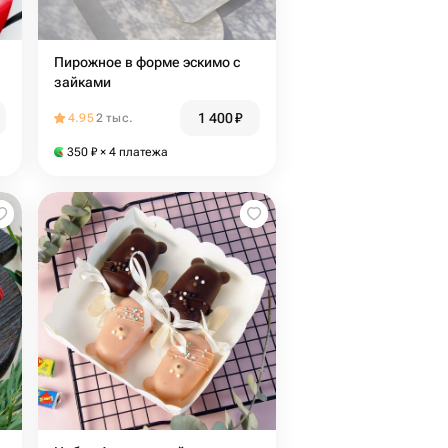
Пирожное в форме эскимо с
зайками
1 400
₽
4.95
2 тыс.
350
₽
× 4 платежа