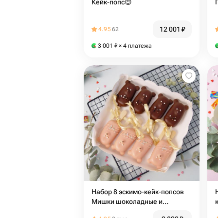
Кейк-попс😍
12 001
₽
4.95
62
3 001
₽
× 4 платежа
Набор 8 эскимо-кейк-попсов
Мишки шоколадные и
ванильные в шоколаде