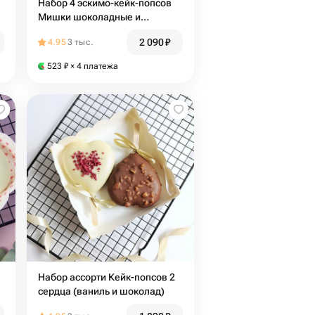
Набор 4 эскимо-кейк-попсов
Мишки шоколадные и
ванильные в шоколаде
2 090
₽
4.95
3 тыс.
подруге, маме, любимой
523
₽
× 4 платежа
Набор ассорти Кейк-попсов 2
сердца (ваниль и шоколад)