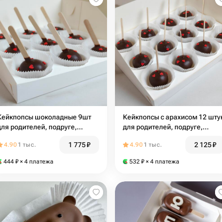
ейкпопсы шоколадные 9шт
Кейкпопсы с арахисом 12 шту
для родителей, подруге,
для родителей, подруге,
коллеге
коллеге
1 775
₽
2 125
₽
4.90
1 тыс.
4.90
1 тыс.
444
₽
× 4 платежа
532
₽
× 4 платежа