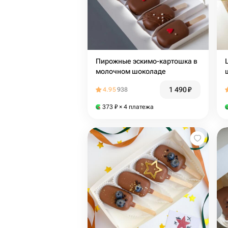
Пирожные эскимо-картошка в
молочном шоколаде
1 490
₽
4.95
938
373
₽
× 4 платежа