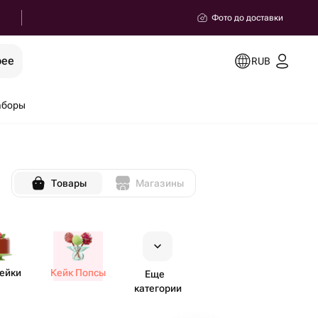
Фото до доставки
рее
RUB
аборы
Товары
Магазины
ейки
Кейк Попсы
Еще
категории