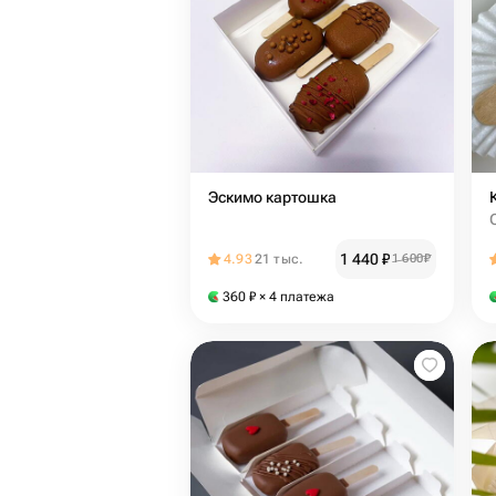
Эскимо картошка
1 440
₽
4.93
21 тыс.
1 600
₽
360
₽
× 4 платежа