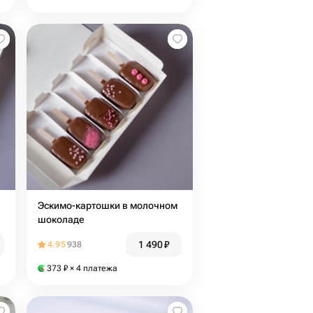
Эскимо-картошки в молочном
шоколаде
1 490
₽
4.95
938
373
₽
× 4 платежа