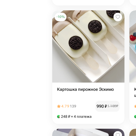
-
10
%
Картошка пирожное Эскимо
990
₽
4.79
139
1 100
₽
248
₽
× 4 платежа