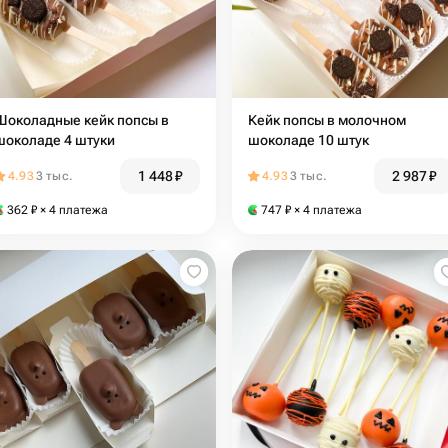
Шоколадные кейк попсы в
Кейк попсы в молочном
шоколаде 4 штуки
шоколаде 10 штук
1 448
₽
2 987
₽
4.93
3 тыс.
4.93
3 тыс.
362
₽
× 4 платежа
747
₽
× 4 платежа