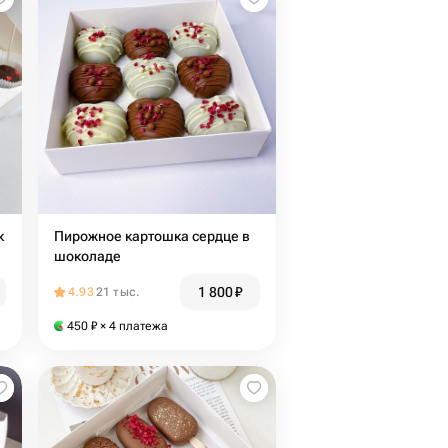
к
Пирожное картошка сердце в
шоколаде
1 800
₽
4.93
21 тыс.
450
₽
× 4 платежа