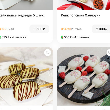
Кейк попсы медведи 5 штук
Кейк попсы на Хэллоуин
1 500
₽
2 000
₽
4.98
743
4.90
21 тыс.
375
₽
× 4 платежа
500
₽
× 4 платежа