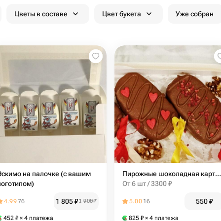
Цветы в составе
Цвет букета
Уже собран
Эскимо на палочке (с вашим
Пирожные шоколадная картошка в молочном шоколаде
логотипом)
От 6 шт / 3300 ₽
1 805
₽
550
₽
4.99
76
1 900
₽
5.00
16
452
₽
× 4 платежа
825
₽
× 4 платежа