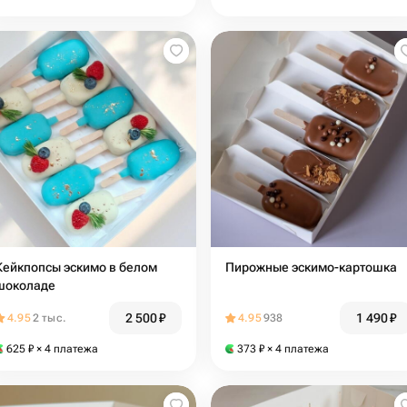
Кейкпопсы эскимо в белом
Пирожные эскимо-картошка
шоколаде
2 500
₽
1 490
₽
4.95
2 тыс.
4.95
938
625
₽
× 4 платежа
373
₽
× 4 платежа