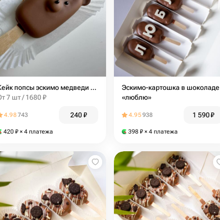
Кейк попсы эскимо медведи в индивидуальной упаковке
Эскимо-картошка в шоколаде
От 7 шт / 1680 ₽
«люблю»
240
₽
1 590
₽
4.98
743
4.95
938
420
₽
× 4 платежа
398
₽
× 4 платежа