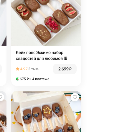
Кейк попс Эскимо набор
сладостей для любимой 🍫
2 699
₽
4.97
2 тыс.
675
₽
× 4 платежа