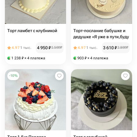
Торт ламбет с клубникой
Торт-послание бабушке и
дедушке «Я уже в пути,буду
4 950
₽
3 610
₽
4.97
1 тыс.
5 500
₽
4.97
1 тыс.
3 800
₽
1 238
₽
× 4 платежа
903
₽
× 4 платежа
-
10
%