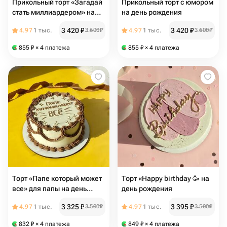
Прикольный торт «Загадай
Прикольный торт с юмором
стать миллиардером» на
на день рождения
день рождения
3 420
₽
3 420
₽
4.97
1 тыс.
3 600
₽
4.97
1 тыс.
3 600
₽
855
₽
× 4 платежа
855
₽
× 4 платежа
Торт «Папе который может
Торт «Happy birthday 🥳 на
все» для папы на день
день рождения
рождения ,на день отца,на
3 325
₽
3 395
₽
4.97
1 тыс.
3 500
₽
4.97
1 тыс.
3 500
₽
праздник
832
₽
× 4 платежа
849
₽
× 4 платежа