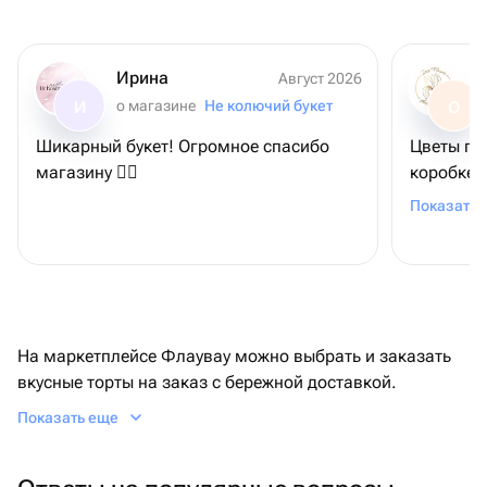
Ирина
Август 2026
о магазине
Не колючий букет
И
О
Шикарный букет! Огромное спасибо
Цветы пр
магазину 👍🏼
коробке, 
дороге. Р
Показать 
реальнос
картинкой
професси
Именинница 
ещё удобр
На маркетплейсе Флаувау можно выбрать и заказать
вкусные торты на заказ с бережной доставкой.
Возможна персонализация: текст на поверхности,
Показать еще
фотопечать, тон декора, изменение состава.