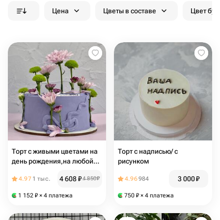
Цена
Цветы в составе
Цвет бук
Торт с живыми цветами на
Торт с надписью/ с
день рождения,на любой
рисунком
праздник
4 608
₽
3 000
₽
4.97
1 тыс.
4 850
₽
4.96
984
1 152
₽
× 4 платежа
750
₽
× 4 платежа