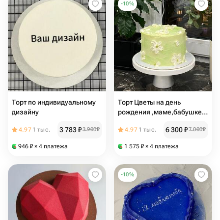
-
10
%
Торт по индивидуальному
Торт Цветы на день
дизайну
рождения ,маме,бабушке
,сестре ,подруге
3 783
₽
6 300
₽
4.97
1 тыс.
3 900
₽
4.97
1 тыс.
7 000
₽
946
₽
× 4 платежа
1 575
₽
× 4 платежа
-
10
%