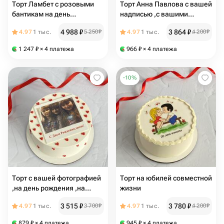
Торт Ламбет с розовыми
Торт Анна Павлова с вашей
бантикам на день
надписью ,с вашими
рождения
пожеланиями
4 988
₽
3 864
₽
4.97
1 тыс.
5 250
₽
4.97
1 тыс.
4 200
₽
1 247
₽
× 4 платежа
966
₽
× 4 платежа
-
10
%
Торт с вашей фотографией
Торт на юбилей совместной
,на день рождения ,на
жизни ️
любой праздник
3 515
₽
3 780
₽
4.97
1 тыс.
3 700
₽
4.97
1 тыс.
4 200
₽
879
₽
× 4 платежа
945
₽
× 4 платежа