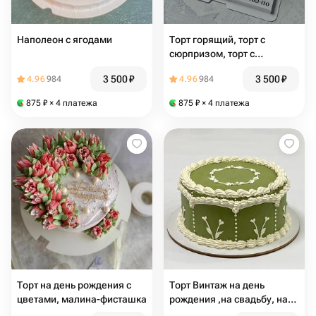
Наполеон с ягодами
Торт горящий, торт с
сюрпризом, торт с
секретом
3 500
₽
3 500
₽
4.96
984
4.96
984
875
₽
× 4 платежа
875
₽
× 4 платежа
Торт на день рождения с
Торт Винтаж на день
цветами, малина-фисташка
рождения ,на свадьбу, на
юбилей