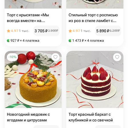
Торт с крысятами «Мы
Стильный торт с росписью
всегда вместе» на
из роз в стиле ламбет с
Татьянин день
бантиками
3 705
₽
5 890
₽
4.97
1 тыс.
3 900
₽
4.97
1 тыс.
6 200
₽
927
₽
× 4 платежа
1 473
₽
× 4 платежа
-
10
%
Новогодний медовик с
Торт красный бархат с
ягодами и цитрусами
клубникой и со свечкой