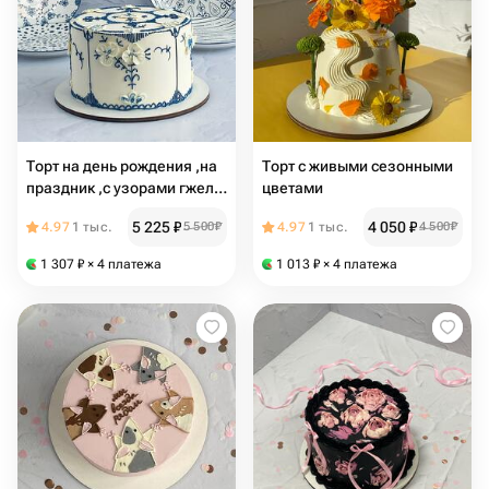
Торт на день рождения ,на
Торт с живыми сезонными
праздник ,с узорами гжель
цветами
ручной работы
5 225
₽
4 050
₽
4.97
1 тыс.
5 500
₽
4.97
1 тыс.
4 500
₽
1 307
₽
× 4 платежа
1 013
₽
× 4 платежа