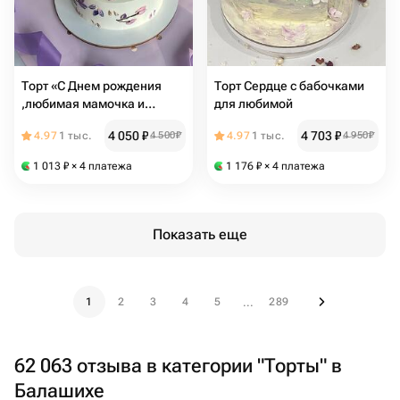
Торт «С Днем рождения
Торт Сердце с бабочками
,любимая мамочка и
для любимой
бабуля»
4 050
₽
4 703
₽
4.97
1 тыс.
4 500
₽
4.97
1 тыс.
4 950
₽
1 013
₽
× 4 платежа
1 176
₽
× 4 платежа
Показать еще
1
2
3
4
5
289
...
62 063 отзыва в категории "Торты" в
Балашихе