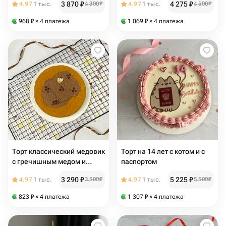
3 870
₽
4 275
₽
4.97
1 тыс.
4 300
₽
4.97
1 тыс.
4 500
₽
968
₽
× 4 платежа
1 069
₽
× 4 платежа
Торт классический медовик
Торт на 14 лет с котом и с
с гречишным медом и
паспортом
шоколадными сотами
3 290
₽
5 225
₽
4.97
1 тыс.
3 500
₽
4.97
1 тыс.
5 500
₽
823
₽
× 4 платежа
1 307
₽
× 4 платежа