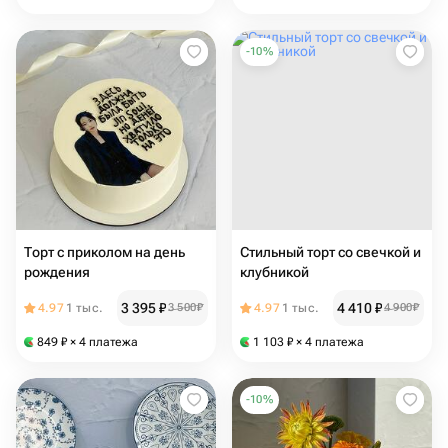
-
10
%
Торт с приколом на день
Стильный торт со свечкой и
рождения
клубникой
3 395
₽
4 410
₽
4.97
1 тыс.
3 500
₽
4.97
1 тыс.
4 900
₽
849
₽
× 4 платежа
1 103
₽
× 4 платежа
-
10
%