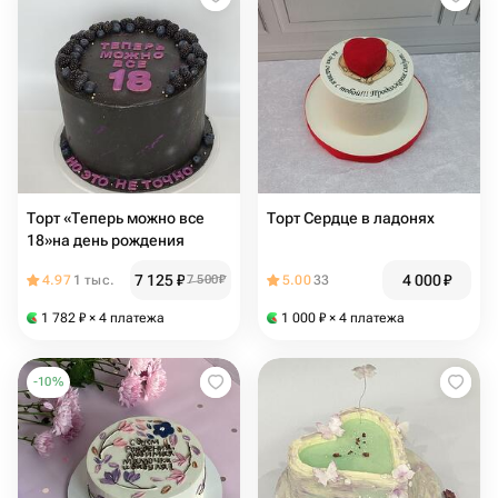
Торт «Теперь можно все
Торт Сердце в ладонях
18»на день рождения
7 125
₽
4 000
₽
4.97
1 тыс.
7 500
₽
5.00
33
1 782
₽
× 4 платежа
1 000
₽
× 4 платежа
-
10
%