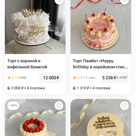
Торт с короной и
Торт Ламбет «Happy
вафельной бумагой
birthday в корейском стиле
с вишенками
12 000
₽
5 238
₽
4.94
646
4.97
1 тыс.
5 400
₽
3 000
₽
× 4 платежа
1 310
₽
× 4 платежа
-
10
%