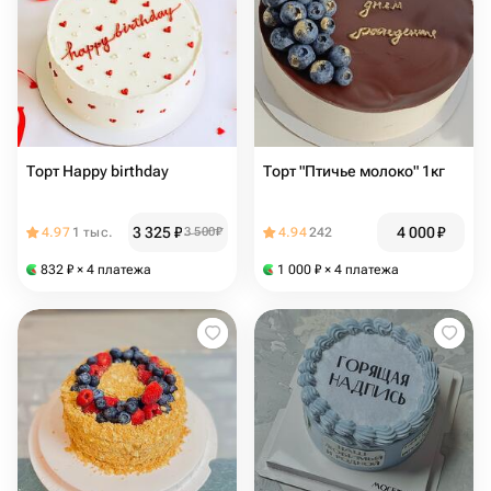
Торт Happy birthday
Торт "Птичье молоко" 1кг
3 325
₽
4 000
₽
4.97
1 тыс.
3 500
₽
4.94
242
832
₽
× 4 платежа
1 000
₽
× 4 платежа