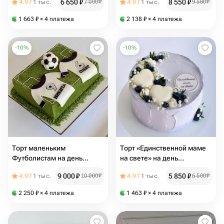
6 650
₽
8 550
₽
4.97
1 тыс.
7 000
₽
4.97
1 тыс.
9 500
₽
юбилей
1 663
₽
× 4 платежа
2 138
₽
× 4 платежа
-
10
%
-
10
%
Торт маленьким
Торт «Единственной маме
Футболистам на день
на свете» на день
рождения
рождения ,на день мамы
9 000
₽
5 850
₽
4.97
1 тыс.
10 000
₽
4.97
1 тыс.
6 500
₽
2 250
₽
× 4 платежа
1 463
₽
× 4 платежа