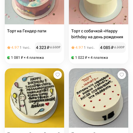
Торт на Гендер пати
Торт с собачкой «Happy
birthday на день рождения
4 323
₽
4 085
₽
4.97
1 тыс.
4 550
₽
4.97
1 тыс.
4 300
₽
1 081
₽
× 4 платежа
1 022
₽
× 4 платежа