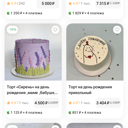
5 000
₽
7 315
₽
4.94
242
4.97
1 тыс.
7 700
₽
1 250
₽
× 4 платежа
1 829
₽
× 4 платежа
-
10
%
Торт «Сирень» на день
Торт на день рождения
рождения ,маме ,бабушке
прикольный
,подруге ,сестре
4 500
₽
3 404
₽
4.97
1 тыс.
5 000
₽
4.97
1 тыс.
3 700
₽
1 125
₽
× 4 платежа
851
₽
× 4 платежа