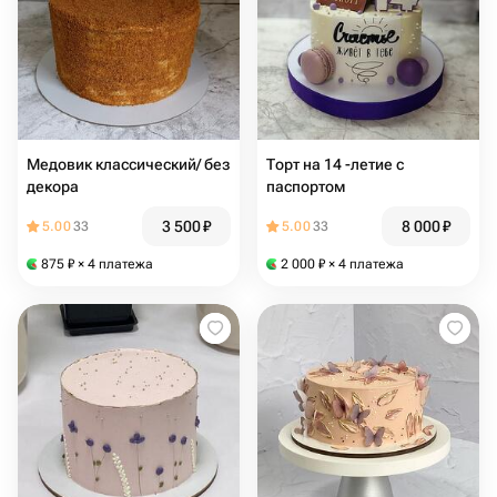
Медовик классический/ без
Торт на 14 -летие с
декора
паспортом
3 500
₽
8 000
₽
5.00
33
5.00
33
875
₽
× 4 платежа
2 000
₽
× 4 платежа