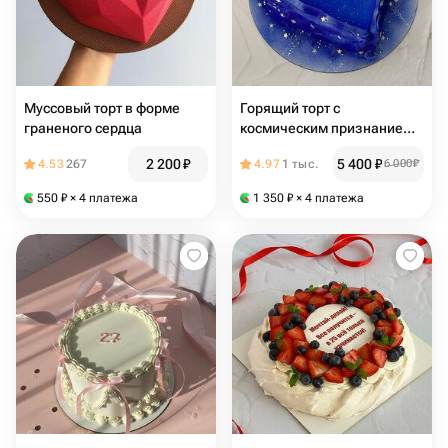
Муссовый торт в форме
Горящий торт с
граненого сердца
космическим признанием в
любви и предложением
2 200
₽
5 400
₽
4.53
267
4.97
1 тыс.
6 000
₽
руки и сердца 💔
550
₽
× 4 платежа
1 350
₽
× 4 платежа