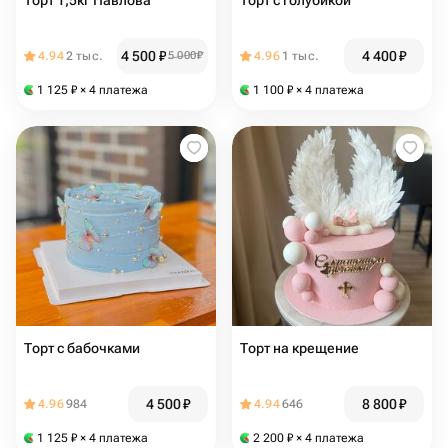
Торт 1,5кг Павлова
Торт с голубикой
4 500
₽
4 400
₽
4.94
2 тыс.
5 000
₽
4.96
1 тыс.
1 125
₽
× 4 платежа
1 100
₽
× 4 платежа
Торт с бабочками
Торт на крещение
4 500
₽
8 800
₽
4.96
984
4.94
646
1 125
₽
× 4 платежа
2 200
₽
× 4 платежа