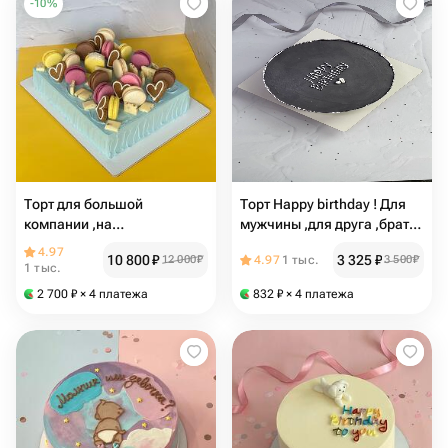
-
10
%
Торт для большой
Торт Happy birthday ! Для
компании ,на
мужчины ,для друга ,брата
корпоративный
,для папы,для коллеги
4.97
10 800
₽
3 325
₽
12 000
₽
4.97
1 тыс.
3 500
₽
праздник,на выпускной
1 тыс.
2 700
₽
× 4 платежа
832
₽
× 4 платежа