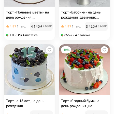
Торт «Полевые цветы» на
Торт «Бабочки» на день
день рождения
рождения ,девичник
,маме,бабушке
,юбилей ,на праздник
4 140
₽
3 420
₽
4.97
1 тыс.
4 500
₽
4.97
1 тыс.
3 600
₽
,сестре,подруге
1 035
₽
× 4 платежа
855
₽
× 4 платежа
-
10
%
Торт на 15 лет ,на день
Торт «Ягодный бум» на
рождения
день рождения ,на
свадьбу,на девичник ,на