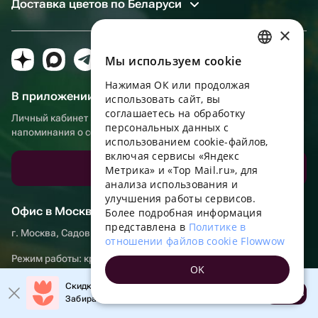
Доставка цветов по Беларуси
×
Мы используем сookie
RUSSIAN
Нажимая ОК или продолжая
ENGLISH
В приложении еще удобнее!
использовать сайт, вы
UKRAINIAN
соглашаетесь на обработку
Личный кабинет получателя, больше бонусов за покупки и
персональных данных с
напоминания о событиях
PORTUGUESE
использованием cookie-файлов,
включая сервисы «Яндекс
SPANISH
Скачать приложение
Метрика» и «Top Mail.ru», для
анализа использования и
HUNGARIAN
улучшения работы сервисов.
ITALIAN
Офис в Москве
Более подробная информация
представлена в
Политике в
FRENCH
г. Москва, Садовническая набережная, д. 9, помещение 2/3
отношении файлов cookie Flowwow
TURKISH
Режим работы: круглосуточно
OK
GERMAN
Скидка до 10% на первый заказ!
Открыть
Забирайте промокод в приложении!
POLISH