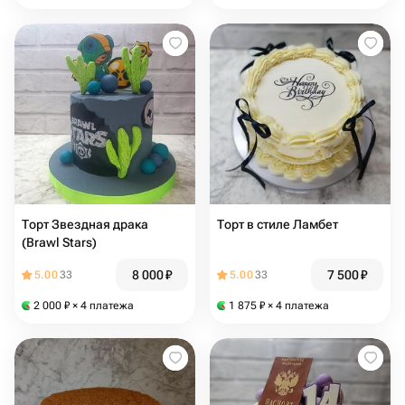
Торт Звездная драка
Торт в стиле Ламбет
(Brawl Stars)
8 000
₽
7 500
₽
5.00
33
5.00
33
2 000
₽
× 4 платежа
1 875
₽
× 4 платежа