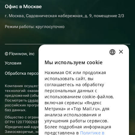
Офис в Москве
г. Москва, Садовническая набережная, д. 9, помещение 2/3
Режим работы: круглосуточно
×
© Flowwow, inc
Мы используем сookie
Условия
RUSSIAN
Нажимая ОК или продолжая
Обработка персональных данных
ENGLISH
использовать сайт, вы
UKRAINIAN
соглашаетесь на обработку
Компания осуществляет деятельность в области информационных
персональных данных с
технологий: оказание услуг в сети “Интернет” по размещению
PORTUGUESE
предложений (объявлений) продавцов о реализации товаров.
использованием cookie-файлов,
Посмотреть
сведения о программах
, включенных в реестр
включая сервисы «Яндекс
SPANISH
российских программ для электронных вычислительных машин и
Метрика» и «Top Mail.ru», для
баз данных.
анализа использования и
HUNGARIAN
Общество с ограниченной ответственностью «ФЛАУВАУ»
улучшения работы сервисов.
ОГРН 1207700263198, ИНН 9702020445
ITALIAN
Более подробная информация
Юридический адрес: г. Москва, вн.тер. г. Муниципальный округ
Замоскворечье, наб. Садовническая, д. 9, помещ. 2/3.
представлена в
Политике в