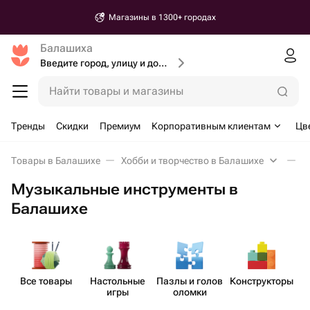
Магазины в 1300+ городах
Балашиха
Введите город, улицу и дом доставки
Найти товары и магазины
Тренды
Скидки
Премиум
Корпоративным клиентам
Цв
Товары в Балашихе
Хобби и творчество в Балашихе
М
Музыкальные инструменты в
Балашихе
Все товары
Наст​ольные
Пазлы и голов​
Констр​укторы
М
игры
оломки
и