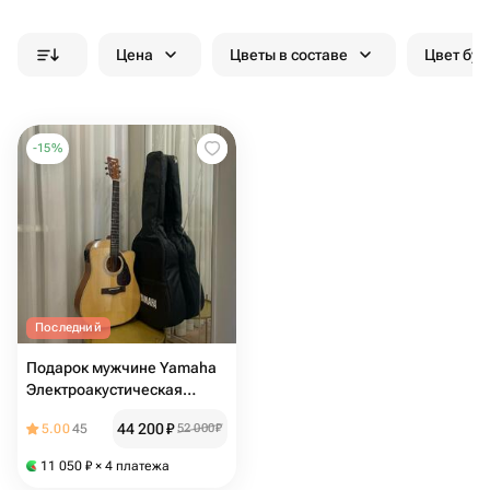
Цена
Цветы в составе
Цвет бук
-
15
%
Последний
Подарок мужчине Yamaha
Электроакустическая
гитара FX370C 6-струнная
44 200
₽
5.00
45
52 000
₽
чехлом
11 050
₽
× 4 платежа