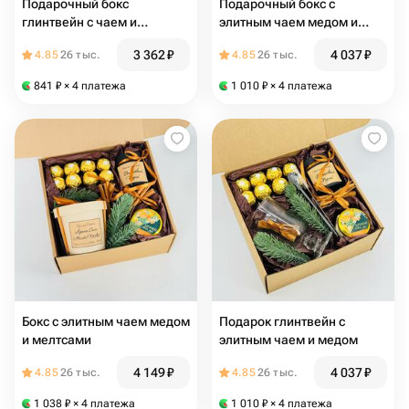
Подарочный бокс
Подарочный бокс с
глинтвейн с чаем и
элитным чаем медом и
термокружкой любовь
конфетами Ферреро Роше
3 362
₽
4 037
₽
4.85
26 тыс.
4.85
26 тыс.
841
₽
× 4 платежа
1 010
₽
× 4 платежа
Бокс с элитным чаем медом
Подарок глинтвейн с
и мелтсами
элитным чаем и медом
4 149
₽
4 037
₽
4.85
26 тыс.
4.85
26 тыс.
1 038
₽
× 4 платежа
1 010
₽
× 4 платежа