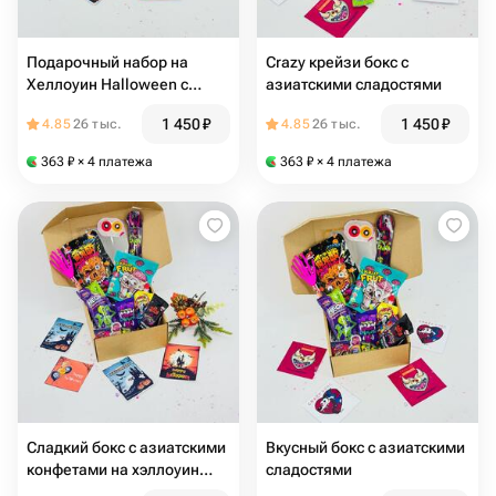
Подарочный набор на
Crazy крейзи бокс с
Хеллоуин Halloween с
азиатскими сладостями
азиатскими сладостями
1 450
₽
1 450
₽
4.85
26 тыс.
4.85
26 тыс.
363
₽
× 4 платежа
363
₽
× 4 платежа
Сладкий бокс с азиатскими
Вкусный бокс с азиатскими
конфетами на хэллоуин
сладостями
Halloween