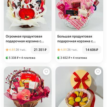
Огромная продуктовая
Большая продуктовая
подарочная корзина с
подарочная корзина с
европейскими сладостями
европейскими сладостями
21 351
₽
14 606
₽
4.85
26 тыс.
4.85
26 тыс.
в подарок маме
в подарок
5 338
₽
× 4 платежа
3 652
₽
× 4 платежа