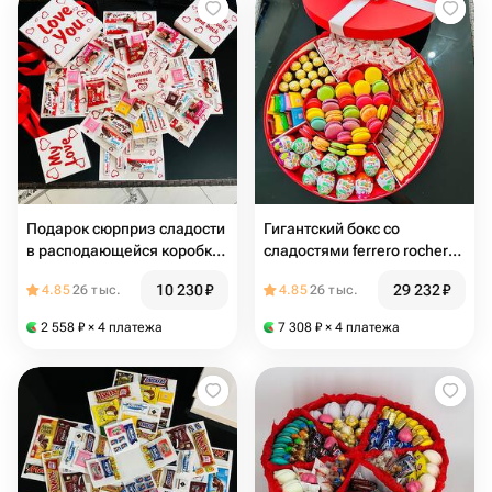
Подарок сюрприз сладости
Гигантский бокс со
в расподающейся коробке
сладостями ferrero rocher
4 в 1
raffaello merci в
10 230
₽
29 232
₽
4.85
26 тыс.
4.85
26 тыс.
подарочной коробке
2 558
₽
× 4 платежа
7 308
₽
× 4 платежа