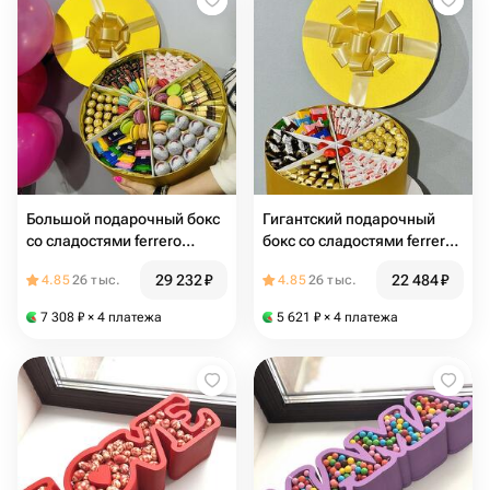
Большой подарочный бокс
Гигантский подарочный
со сладостями ferrero
бокс со сладостями ferrero
rocher raffaello merci
rocher raffaello merci
29 232
₽
22 484
₽
4.85
26 тыс.
4.85
26 тыс.
шоколадом и макарони
7 308
₽
× 4 платежа
5 621
₽
× 4 платежа