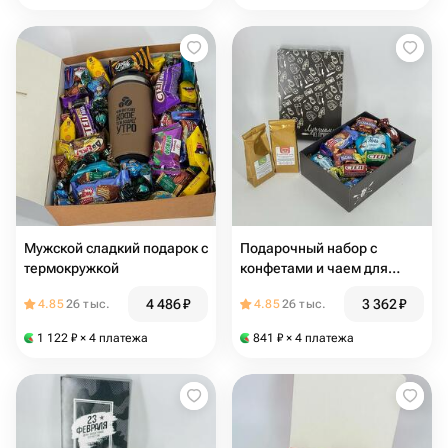
Мужской сладкий подарок с
Подарочный набор с
термокружкой
конфетами и чаем для
мужчины
4 486
₽
3 362
₽
4.85
26 тыс.
4.85
26 тыс.
1 122
₽
× 4 платежа
841
₽
× 4 платежа