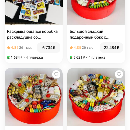
Раскрывающаяся коробка
Большой сладкий
раскладушка со
подарочный бокс с
сладостями 4 в 1
конфетами и шоколадом
6 734
₽
22 484
₽
4.85
26 тыс.
4.85
26 тыс.
1 684
₽
× 4 платежа
5 621
₽
× 4 платежа