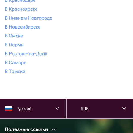
В Краснодаре
В Красноярске
В Нижнем Новгороде
В Новосибирске
В Омске
В Перми
В Ростове-на-Дону
В Самаре
В Томске
Русский
RUB
Полезные ссылки