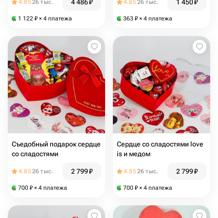
4 486
₽
1 450
₽
4.85
26 тыс.
4.85
26 тыс.
1 122
₽
× 4 платежа
363
₽
× 4 платежа
Съедобный подарок сердце
Сердце со сладостями love
со сладостями
is и медом
2 799
₽
2 799
₽
4.85
26 тыс.
4.85
26 тыс.
700
₽
× 4 платежа
700
₽
× 4 платежа