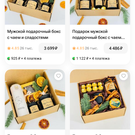
Мужской подарочный бокс
Подарок мужской
с чаем и сладостями
подарочный бокс с чаем
свечками и сладостями
3 699
₽
4 486
₽
4.85
26 тыс.
4.85
26 тыс.
925
₽
× 4 платежа
1 122
₽
× 4 платежа