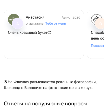
Анастасия
Август 2026
о магазине
Тебе от меня
А
О
Очень красивый букет😍
Спасибо,что п
день осо
человека
Показать 
🌟На Флаувау размещаются реальные фотографии,
Шоколад в Балашихе на фото такие же и в живую.
Ответы на популярные вопросы