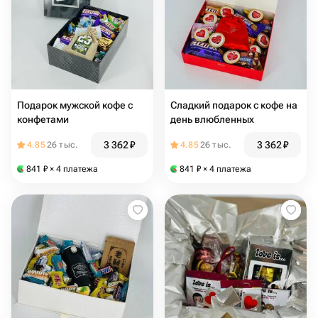
Подарок мужской кофе с
Сладкий подарок с кофе на
конфетами
день влюбленных
3 362
₽
3 362
₽
4.85
26 тыс.
4.85
26 тыс.
841
₽
× 4 платежа
841
₽
× 4 платежа