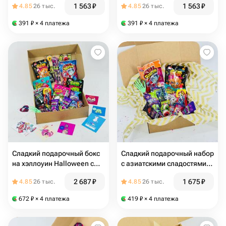
1 563
₽
1 563
₽
4.85
26 тыс.
4.85
26 тыс.
391
₽
× 4 платежа
391
₽
× 4 платежа
Сладкий подарочный бокс
Сладкий подарочный набор
на хэллоуин Halloween с
с азиатскими сладостями
азиатскими сладостями
на Хеллоуин Halloween
2 687
₽
1 675
₽
4.85
26 тыс.
4.85
26 тыс.
672
₽
× 4 платежа
419
₽
× 4 платежа