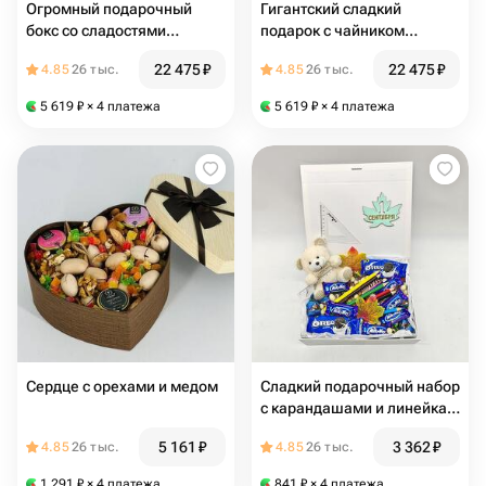
Огромный подарочный
Гигантский сладкий
бокс со сладостями
подарок с чайником
чайником чаем и кофе
элитным чаем и кофе
22 475
₽
22 475
₽
4.85
26 тыс.
4.85
26 тыс.
5 619
₽
× 4 платежа
5 619
₽
× 4 платежа
Сердце с орехами и медом
Сладкий подарочный набор
с карандашами и линейка и
мягкой игрушкой на 1
5 161
₽
3 362
₽
4.85
26 тыс.
4.85
26 тыс.
сентября день учителя
1 291
₽
× 4 платежа
841
₽
× 4 платежа