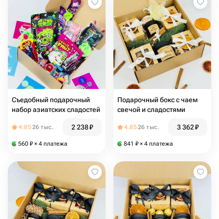
Съедобный подарочный
Подарочный бокс с чаем
набор азиатских сладостей
свечой и сладостями
2 238
₽
3 362
₽
4.85
26 тыс.
4.85
26 тыс.
560
₽
× 4 платежа
841
₽
× 4 платежа