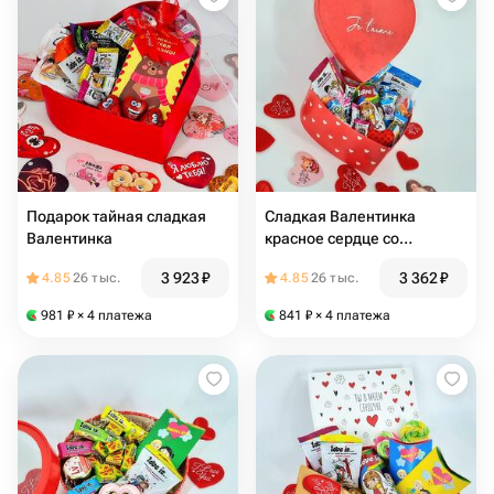
Подарок тайная сладкая
Сладкая Валентинка
Валентинка
красное сердце со
сладостями love is
3 923
₽
3 362
₽
4.85
26 тыс.
4.85
26 тыс.
981
₽
× 4 платежа
841
₽
× 4 платежа