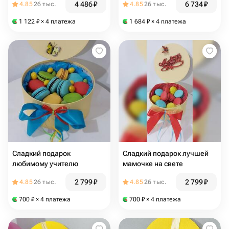
4 486
₽
6 734
₽
4.85
26 тыс.
4.85
26 тыс.
1 122
₽
× 4 платежа
1 684
₽
× 4 платежа
Сладкий подарок
Сладкий подарок лучшей
любимому учителю
мамочке на свете
2 799
₽
2 799
₽
4.85
26 тыс.
4.85
26 тыс.
700
₽
× 4 платежа
700
₽
× 4 платежа