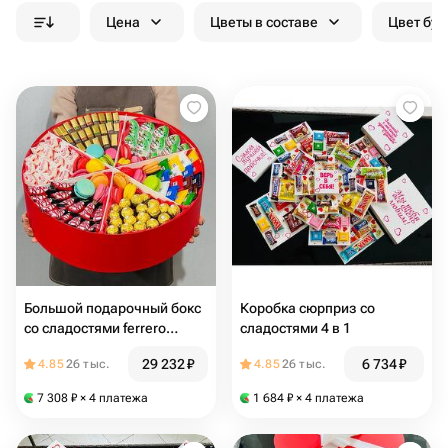
Цена
Цветы в составе
Цвет бук
Большой подарочный бокс
Коробка сюрприз со
со сладостями ferrero
сладостями 4 в 1
rocher raffaello merci
29 232
₽
6 734
₽
4.85
26 тыс.
4.85
26 тыс.
7 308
₽
× 4 платежа
1 684
₽
× 4 платежа