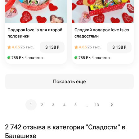
Подарок love is для второй
Сладкий подарок love is со
половинки
сладостями
3 138
₽
3 138
₽
4.85
26 тыс.
4.85
26 тыс.
785
₽
× 4 платежа
785
₽
× 4 платежа
Показать еще
1
2
3
4
5
13
...
2 742 отзыва в категории "Сладости" в
Балашихе