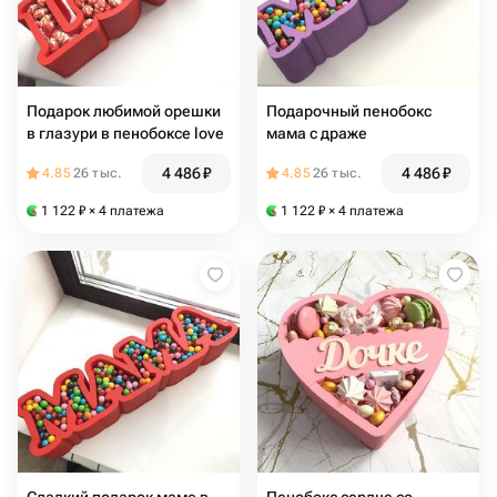
Подарок любимой орешки
Подарочный пенобокс
в глазури в пенобоксе love
мама с драже
4 486
₽
4 486
₽
4.85
26 тыс.
4.85
26 тыс.
1 122
₽
× 4 платежа
1 122
₽
× 4 платежа