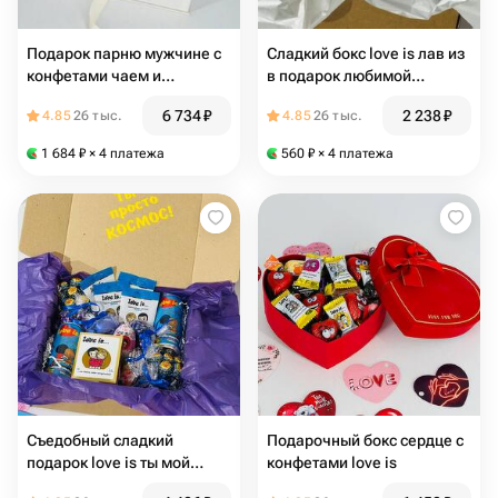
Подарок парню мужчине с
Сладкий бокс love is лав из
конфетами чаем и
в подарок любимой
термокружкой
любимому
6 734
₽
2 238
₽
4.85
26 тыс.
4.85
26 тыс.
1 684
₽
× 4 платежа
560
₽
× 4 платежа
Съедобный сладкий
Подарочный бокс сердце с
подарок love is ты мой
конфетами love is
космос