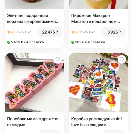
Элитная подарочная
Пирожное Макарон
корзина с европейскими
Macaron в подарочном
сладостями
бокс
22 475
₽
3 925
₽
4.85
26 тыс.
4.85
26 тыс.
5 619
₽
× 4 платежа
982
₽
× 4 платежа
Пенобокс мама с драже m
Коробка раскладушка 4в1
m ммдмс
love is со сладким
напылением