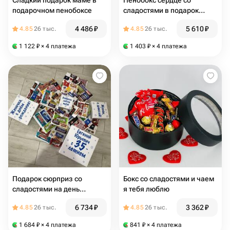
Сладкий подарок маме в
Пенобокс сердце со
подарочном пенобоксе
сладостями в подарок
дочке
4 486
₽
5 610
₽
4.85
26 тыс.
4.85
26 тыс.
1 122
₽
× 4 платежа
1 403
₽
× 4 платежа
Подарок сюрприз со
Бокс со сладостями и чаем
сладостями на день
я тебя люблю
рождения 35 лет 4 в 1
6 734
₽
3 362
₽
4.85
26 тыс.
4.85
26 тыс.
1 684
₽
× 4 платежа
841
₽
× 4 платежа