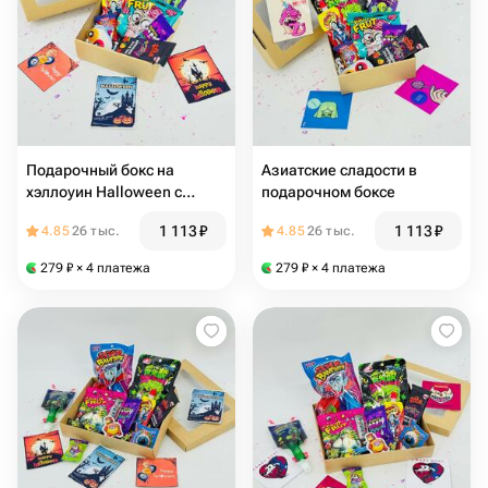
Подарочный бокс на
Азиатские сладости в
хэллоуин Halloween с
подарочном боксе
азиатскими сладостями
1 113
₽
1 113
₽
4.85
26 тыс.
4.85
26 тыс.
279
₽
× 4 платежа
279
₽
× 4 платежа