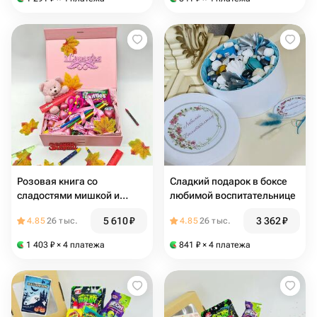
Розовая книга со
Сладкий подарок в боксе
сладостями мишкой и
любимой воспитательнице
канцелярскими
5 610
₽
3 362
₽
4.85
26 тыс.
4.85
26 тыс.
принадлежностями в
подарок на 1 сентября день
1 403
₽
× 4 платежа
841
₽
× 4 платежа
Учителя