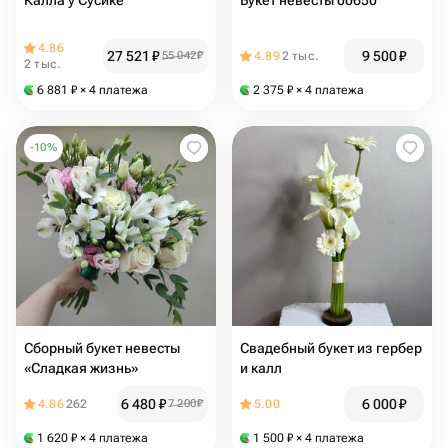
Калла у Сусике
Букет невесты 00650
4.86
27 521
₽
9 500
₽
55 042
₽
4.89
2 тыс.
2 тыс.
6 881
₽
× 4 платежа
2 375
₽
× 4 платежа
-
10
%
Сборный букет невесты
Свадебный букет из гербер
«Сладкая жизнь»
и калл
6 480
₽
6 000
₽
4.86
262
7 200
₽
5.00
1 620
₽
× 4 платежа
1 500
₽
× 4 платежа