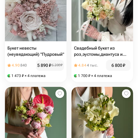
Букет невесты
Свадебный букет из
(неувядающий) "Пудровый"
роз,эустомы,диантуса и
альстромерии «счастливый
5 890
₽
6 800
₽
4.90
840
6 200
₽
4.84
4 тыс.
день»
1 473
₽
× 4 платежа
1 700
₽
× 4 платежа