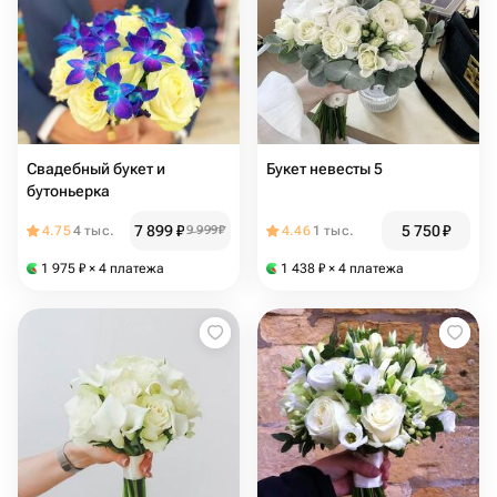
Свадебный букет и
Букет невесты 5
бутоньерка
7 899
₽
5 750
₽
4.75
4 тыс.
9 999
₽
4.46
1 тыс.
1 975
₽
× 4 платежа
1 438
₽
× 4 платежа