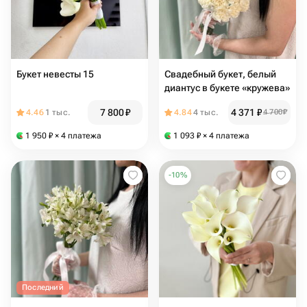
Букет невесты 15
Свадебный букет, белый
диантус в букете «кружева»
7 800
₽
4 371
₽
4.46
1 тыс.
4.84
4 тыс.
4 700
₽
1 950
₽
× 4 платежа
1 093
₽
× 4 платежа
-
10
%
Последний