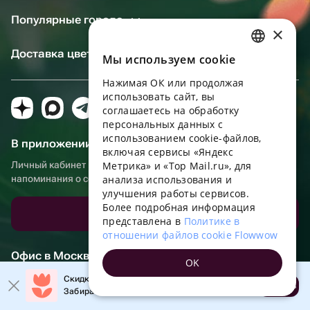
Популярные города
×
Доставка цветов по Беларуси
Мы используем сookie
RUSSIAN
Нажимая ОК или продолжая
ENGLISH
использовать сайт, вы
UKRAINIAN
соглашаетесь на обработку
персональных данных с
PORTUGUESE
использованием cookie-файлов,
В приложении еще удобнее!
включая сервисы «Яндекс
SPANISH
Личный кабинет получателя, больше бонусов за покупки и
Метрика» и «Top Mail.ru», для
напоминания о событиях
анализа использования и
HUNGARIAN
улучшения работы сервисов.
ITALIAN
Более подробная информация
Скачать приложение
представлена в
Политике в
FRENCH
отношении файлов cookie Flowwow
TURKISH
Офис в Москве
OK
GERMAN
г. Москва, Садовническая набережная, д. 9, помещение 2/3
Скидка до 10% на первый заказ!
Открыть
Забирайте промокод в приложении!
POLISH
Режим работы: круглосуточно