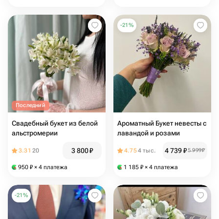
-
21
%
Последний
Свадебный букет из белой
Ароматный Букет невесты с
альстромерии
лавандой и розами
3 800
₽
4 739
₽
3.31
20
4.75
4 тыс.
5 999
₽
950
₽
× 4 платежа
1 185
₽
× 4 платежа
-
21
%