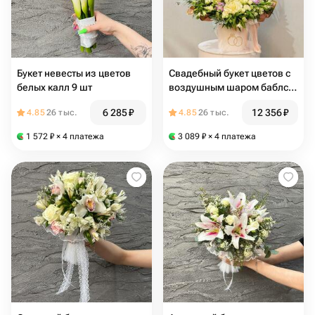
Букет невесты из цветов
Свадебный букет цветов с
белых калл 9 шт
воздушным шаром баблс в
подарок на свадьбу
6 285
₽
12 356
₽
4.85
26 тыс.
4.85
26 тыс.
1 572
₽
× 4 платежа
3 089
₽
× 4 платежа