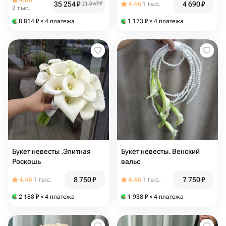
4.86
35 254
₽
4 690
₽
71 947
₽
4.46
1 тыс.
2 тыс.
8 814
₽
× 4 платежа
1 173
₽
× 4 платежа
Букет невесты .Элитная
Букет невесты. Венский
Роскошь
вальс
8 750
₽
7 750
₽
4.46
1 тыс.
4.46
1 тыс.
2 188
₽
× 4 платежа
1 938
₽
× 4 платежа