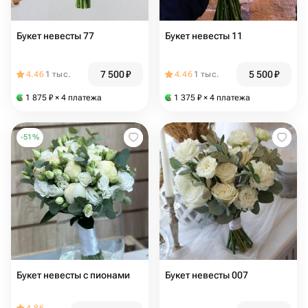
Букет невесты 77
Букет невесты 11
7 500
₽
5 500
₽
4.46
1 тыс.
4.46
1 тыс.
1 875
₽
× 4 платежа
1 375
₽
× 4 платежа
-
51
%
Букет невесты с пионами
Букет невесты 007