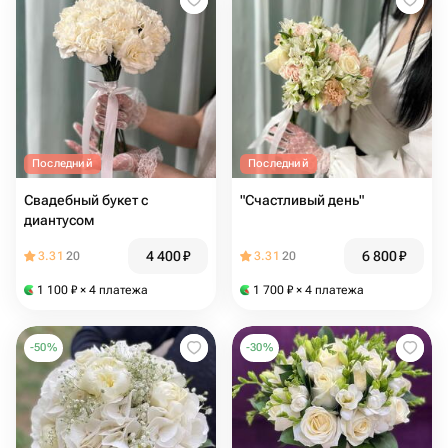
Последний
Последний
Свадебный букет с
"Счастливый день"
диантусом
4 400
₽
6 800
₽
3.31
20
3.31
20
1 100
₽
× 4 платежа
1 700
₽
× 4 платежа
-
50
%
-
30
%