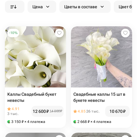
Цена
Цветы в составе
Цвет бук
-
10
%
Каллы Свадебный букет
Свадебные каллы 15 шт в
невесты
букете невесты
4.91
12 600
₽
10 670
₽
14 000
₽
4.85
26 тыс.
3 тыс.
3 150
₽
× 4 платежа
2 668
₽
× 4 платежа