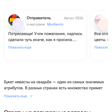
Отправитель
Август 2026
о магазине
Мосбенто
О
Т
Потрясающе! Учли пожелания, надпись
Все отли
сделали чуть иначе, как я просила.
цветы. П
Учитывая что заказывала ночью, а
ожидаем
Показать еще
Показать 
заказ был уже к району полудня
следующего дня. Помогали с курьером,
когда возникли проблемы на месте.
Маме торт очень понравился. Спасибо
большое!
Букет невесты на свадьбе — один из самых значимых
атрибутов. В разных странах есть множество примет
про свадебный букет: что сулят молодоженам те или
Показать еще
иные цветы на свадьбу, кто выбирает и покупает букет
невесты, кому дозволено держать его в руках, кроме
самой новобрачной. Давайте вместе поймем, как,