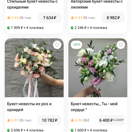
Стильный букет невесты с
Авторский букет невесты с
орхидеями
лилиями
7 634
₽
8 982
₽
4.85
26 тыс.
4.85
26 тыс.
1 909
₽
× 4 платежа
2 246
₽
× 4 платежа
-
20
%
Букет невесты из роз и
Букет невесты,, Ты - моё
орхидей
сердце "
10 782
₽
6 400
₽
4.85
26 тыс.
4.86
262
8 000
₽
2 696
₽
× 4 платежа
1 600
₽
× 4 платежа