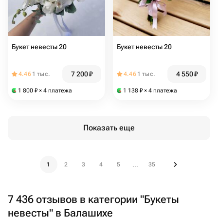
Букет невесты 20
Букет невесты 20
7 200
₽
4 550
₽
4.46
1 тыс.
4.46
1 тыс.
1 800
₽
× 4 платежа
1 138
₽
× 4 платежа
Показать еще
1
2
3
4
5
35
...
7 436 отзывов в категории "Букеты
невесты" в Балашихе