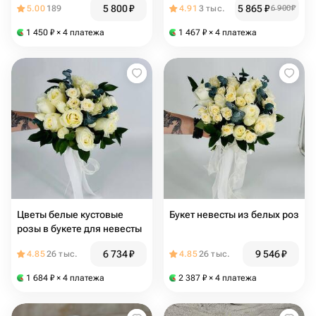
5 800
₽
5 865
₽
5.00
189
4.91
3 тыс.
6 900
₽
1 450
₽
× 4 платежа
1 467
₽
× 4 платежа
Цветы белые кустовые
Букет невесты из белых роз
розы в букете для невесты
6 734
₽
9 546
₽
4.85
26 тыс.
4.85
26 тыс.
1 684
₽
× 4 платежа
2 387
₽
× 4 платежа