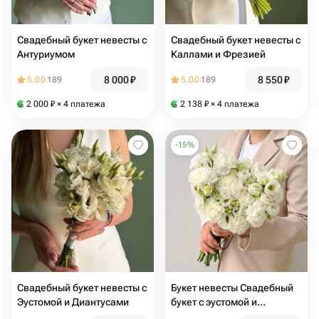
Свадебный букет невесты с
Свадебный букет невесты с
Антуриумом
Каллами и Фрезией
8 000
₽
8 550
₽
5.00
189
5.00
189
2 000
₽
× 4 платежа
2 138
₽
× 4 платежа
-
15
%
Свадебный букет невесты с
Букет невесты Свадебный
Эустомой и Диантусами
букет с эустомой и
диантусом