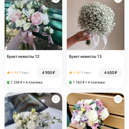
Букет невесты 12
Букет невесты 13
4 950
₽
4 650
₽
4.46
1 тыс.
4.46
1 тыс.
1 238
₽
× 4 платежа
1 163
₽
× 4 платежа