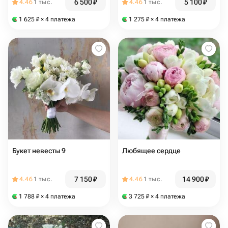
6 500
₽
5 100
₽
4.46
1 тыс.
4.46
1 тыс.
1 625
₽
× 4 платежа
1 275
₽
× 4 платежа
Букет невесты 9
Любящее сердце
7 150
₽
14 900
₽
4.46
1 тыс.
4.46
1 тыс.
1 788
₽
× 4 платежа
3 725
₽
× 4 платежа