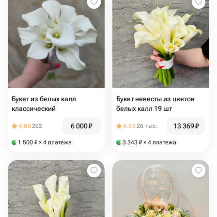
Букет из белых калл
Букет невесты из цветов
классический
белых калл 19 шт
6 000
₽
13 369
₽
4.86
262
4.85
26 тыс.
1 500
₽
× 4 платежа
3 343
₽
× 4 платежа