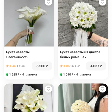
Букет невесты
Букет невесты из цветов
Элегантность
белых ромашек
6 500
₽
4 037
₽
4.46
1 тыс.
4.85
26 тыс.
1 625
₽
× 4 платежа
1 010
₽
× 4 платежа