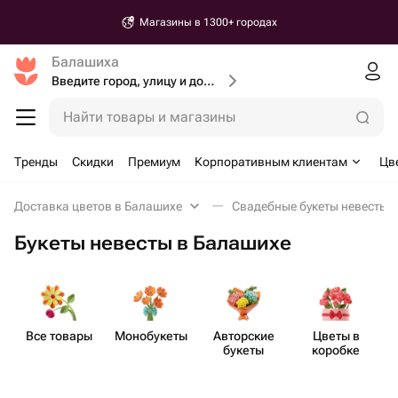
Магазины в 1300+ городах
Балашиха
Введите город, улицу и дом доставки
Найти товары и магазины
Тренды
Скидки
Премиум
Корпоративным клиентам
Цв
Доставка цветов в Балашихе
Свадебные букеты невесты 
Букеты невесты в Балашихе
Все товары
Моно​букеты
Авторские
Цветы в
букеты
коробке