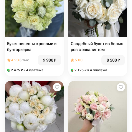
Букет невесты с розами и
Свадебный букет из белых
бунторьерка
роз с эвкалиптом
9 900
₽
8 500
₽
4.93
3 тыс.
5.00
2 475
₽
× 4 платежа
2 125
₽
× 4 платежа