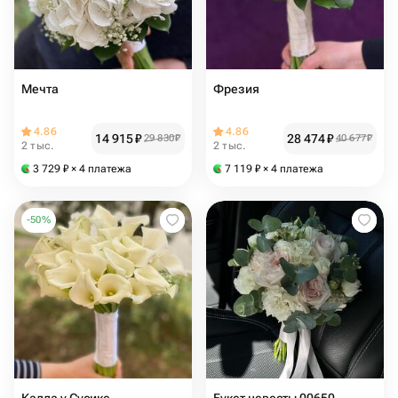
Мечта
Фрезия
4.86
4.86
14 915
₽
28 474
₽
29 830
₽
40 677
₽
2 тыс.
2 тыс.
3 729
₽
× 4 платежа
7 119
₽
× 4 платежа
-
50
%