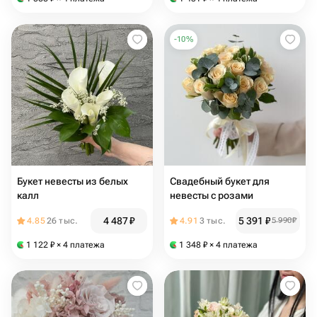
-
10
%
Букет невесты из белых
Свадебный букет для
калл
невесты с розами
4 487
₽
5 391
₽
4.85
26 тыс.
4.91
3 тыс.
5 990
₽
1 122
₽
× 4 платежа
1 348
₽
× 4 платежа