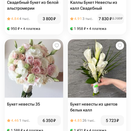
Свадебный букет из белой
Каллы Букет Невесты из
альстромерии
калл Свадебный
3 800
₽
7 830
₽
4.84
4 тыс.
4.91
3 тыс.
8 700
₽
950
₽
× 4 платежа
1 958
₽
× 4 платежа
Букет невесты 35
Букет невесты из цветов
белых калл
6 350
₽
5 723
₽
4.46
1 тыс.
4.85
26 тыс.
1 588
₽
× 4 платежа
1 431
₽
× 4 платежа