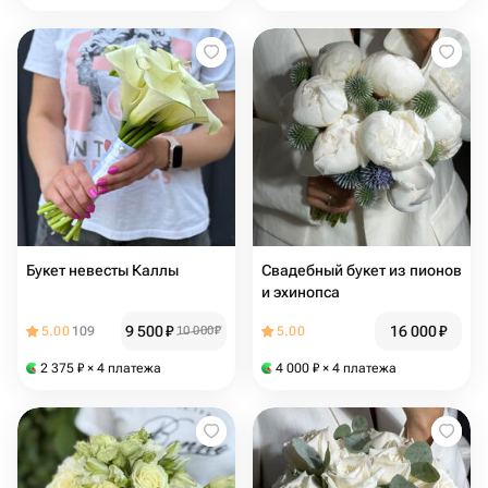
Букет невесты Каллы
Свадебный букет из пионов
и эхинопса
9 500
₽
16 000
₽
5.00
109
10 000
₽
5.00
2 375
₽
× 4 платежа
4 000
₽
× 4 платежа