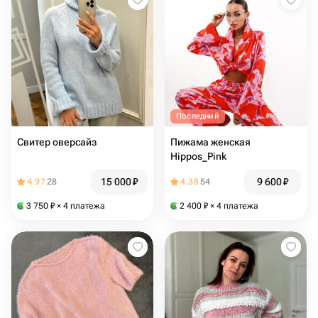
Последний
Свитер оверсайз
Пижама женская
Hippos_Pink
15 000
₽
9 600
₽
4.97
28
4.38
54
3 750
₽
× 4 платежа
2 400
₽
× 4 платежа