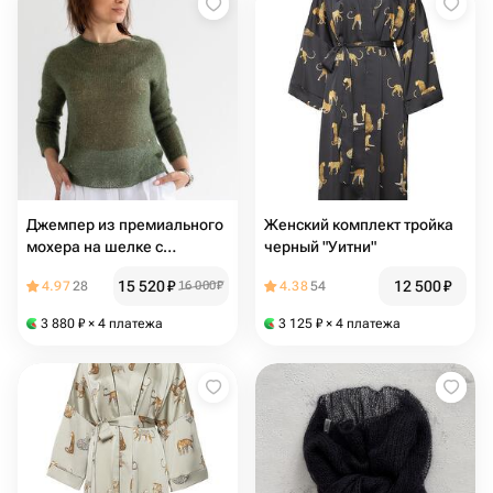
Джемпер из премиального
Женский комплект тройка
мохера на шелке с
черный "Уитни"
деликатными пайетками
15 520
₽
12 500
₽
4.97
28
16 000
₽
4.38
54
3 880
₽
× 4 платежа
3 125
₽
× 4 платежа