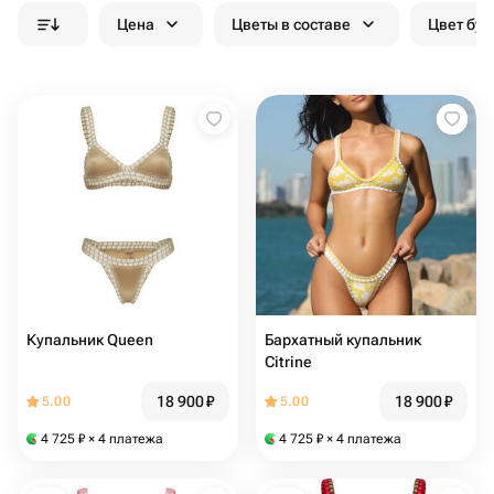
Цена
Цветы в составе
Цвет бук
Купальник Queen
Бархатный купальник
Citrine
18 900
₽
18 900
₽
5.00
5.00
4 725
₽
× 4 платежа
4 725
₽
× 4 платежа