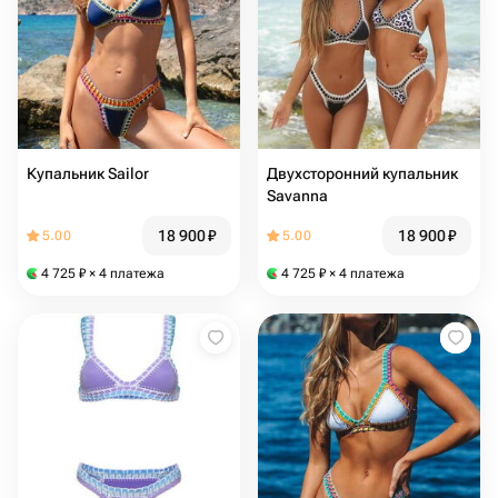
Купальник Sailor
Двухсторонний купальник
Savanna
18 900
₽
18 900
₽
5.00
5.00
4 725
₽
× 4 платежа
4 725
₽
× 4 платежа