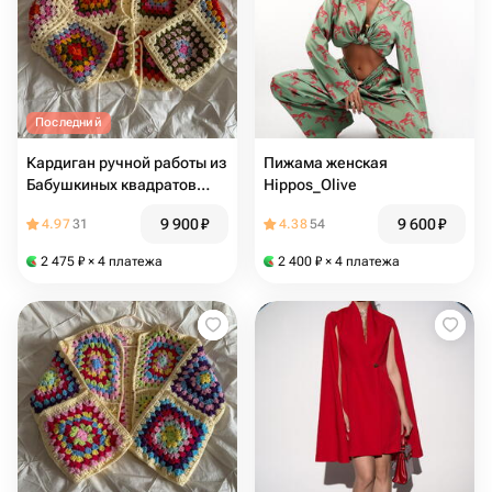
Последний
Кардиган ручной работы из
Пижама женская
Бабушкиных квадратов
Hippos_Olive
Pinterest
9 900
₽
9 600
₽
4.97
31
4.38
54
2 475
₽
× 4 платежа
2 400
₽
× 4 платежа