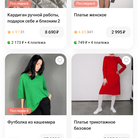
Последний
Последний
Кардиган ручной работы,
Платье женское
подарок себе и близким 2
8 690
₽
2 995
₽
4.97
31
4.85
341
2 173
₽
× 4 платежа
749
₽
× 4 платежа
Последний
Футболка из кашемира
Платье трикотажное
базовое