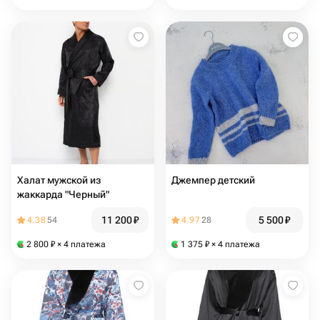
Халат мужской из
Джемпер детский
жаккарда "Черный"
11 200
₽
5 500
₽
4.38
54
4.97
28
2 800
₽
× 4 платежа
1 375
₽
× 4 платежа