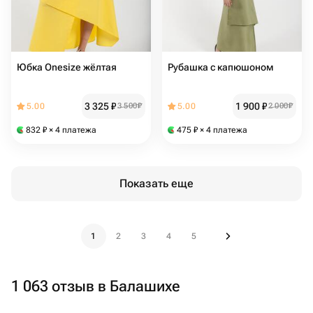
Юбка Onesize жёлтая
Рубашка с капюшоном
3 325
₽
1 900
₽
5.00
3 500
₽
5.00
2 000
₽
832
₽
× 4 платежа
475
₽
× 4 платежа
Показать еще
1
2
3
4
5
1 063 отзыв в Балашихе