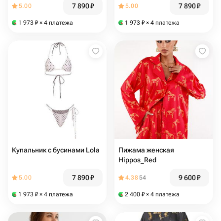
7 890
₽
7 890
₽
5.00
5.00
1 973
₽
× 4 платежа
1 973
₽
× 4 платежа
Купальник с бусинами Lola
Пижама женская
Hippos_Red
7 890
₽
9 600
₽
5.00
4.38
54
1 973
₽
× 4 платежа
2 400
₽
× 4 платежа