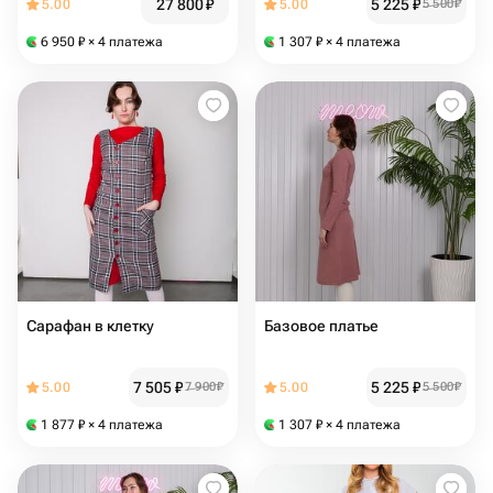
27 800
₽
5 225
₽
5.00
5.00
5 500
₽
6 950
₽
× 4 платежа
1 307
₽
× 4 платежа
Сарафан в клетку
Базовое платье
7 505
₽
5 225
₽
5.00
7 900
₽
5.00
5 500
₽
1 877
₽
× 4 платежа
1 307
₽
× 4 платежа