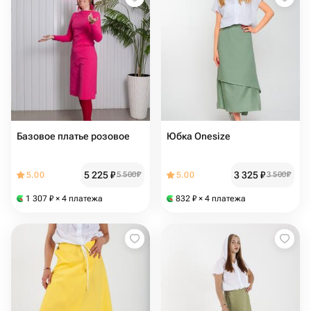
Базовое платье розовое
Юбка Onesize
5 225
₽
3 325
₽
5.00
5 500
₽
5.00
3 500
₽
1 307
₽
× 4 платежа
832
₽
× 4 платежа