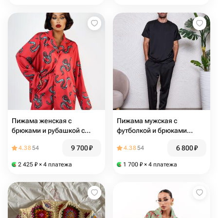
Пижама женская c
Пижама мужская с
брюками и рубашкой с
футболкой и брюками
принтом "Змеи"
"Черная"
9 700
₽
6 800
₽
4.38
54
4.38
54
2 425
₽
× 4 платежа
1 700
₽
× 4 платежа