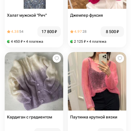
Халат мужской "Рич"
Джемпер фуксия
17 800
₽
8 500
₽
4.38
54
4.97
28
4 450
₽
× 4 платежа
2 125
₽
× 4 платежа
Кардиган с градиентом
Паутинка крупной вязки