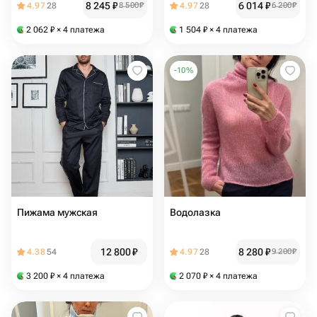
8 245
₽
6 014
₽
4.97
28
8 500
₽
4.97
28
6 200
₽
2 062
₽
× 4 платежа
1 504
₽
× 4 платежа
-
10
%
Пижама мужская
Водолазка
12 800
₽
8 280
₽
4.38
54
4.97
28
9 200
₽
3 200
₽
× 4 платежа
2 070
₽
× 4 платежа