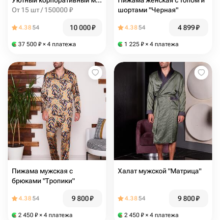
Уютный корпоративный мерч: премиальные пижамы с вашим логотипом
Пижама женская с топом и
От 15 шт / 150000 ₽
шортами "Черная"
10 000
₽
4 899
₽
4.38
54
4.38
54
37 500
₽
× 4 платежа
1 225
₽
× 4 платежа
Пижама мужская с
Халат мужской "Матрица"
брюками "Тропики"
9 800
₽
9 800
₽
4.38
54
4.38
54
2 450
₽
× 4 платежа
2 450
₽
× 4 платежа