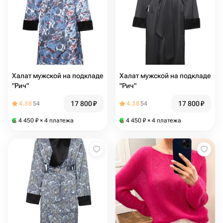
Халат мужской на подкладе
Халат мужской на подкладе
"Рич"
"Рич"
17 800
₽
17 800
₽
4.38
54
4.38
54
4 450
₽
× 4 платежа
4 450
₽
× 4 платежа