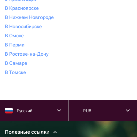
В Красноярске
В Нижнем Новгороде
В Новосибирске
В Омске
В Перми
В Ростове-на-Дону
В Самаре
В Томске
Русский
RUB
Полезные ссылки