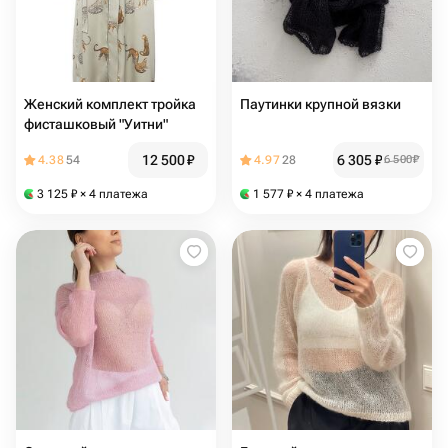
Женский комплект тройка
Паутинки крупной вязки
фисташковый "Уитни"
12 500
₽
6 305
₽
4.38
54
4.97
28
6 500
₽
3 125
₽
× 4 платежа
1 577
₽
× 4 платежа