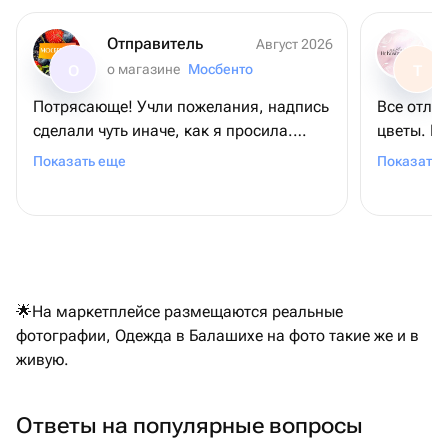
Отправитель
Август 2026
о магазине
Мосбенто
О
Т
Потрясающе! Учли пожелания, надпись
Все отли
сделали чуть иначе, как я просила.
цветы. П
Учитывая что заказывала ночью, а
ожидаем
Показать еще
Показать 
заказ был уже к району полудня
следующего дня. Помогали с курьером,
когда возникли проблемы на месте.
Маме торт очень понравился. Спасибо
большое!
🌟На маркетплейсе размещаются реальные
фотографии, Одежда в Балашихе на фото такие же и в
живую.
Ответы на популярные вопросы