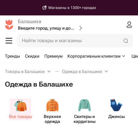
Магазины в 1300+ городах
Балашиха
Введите город, улицу и дом доставки
Найти товары и магазины
Тренды
Скидки
Премиум
Корпоративным клиентам
Цв
Товары в Балашихе
Одежда в Балашихе
Одежда в Балашихе
Все товары
Верхняя
Свитеры и
Джинсы
Пл
одежда
кардиганы