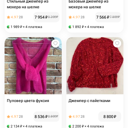
Стильный джемпер из
Базовый джемпер из
мохера на шелке
мохера на шелке
7 954
₽
7 566
₽
4.97
28
8 200
₽
4.97
28
7 800
₽
1 989
₽
× 4 платежа
1 892
₽
× 4 платежа
Пуловер цвета фуксия
Джемпер с пайетками
8 536
₽
8 800
₽
4.97
28
8 800
₽
4.97
28
2 134
₽
× 4 платежа
2 200
₽
× 4 платежа