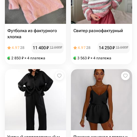
Футболка из фактурного
Свитер разнофактурный
хлопка
11 400
₽
14 250
₽
4.97
28
12 000
₽
4.97
28
15 000
₽
2 850
₽
× 4 платежа
3 563
₽
× 4 платежа