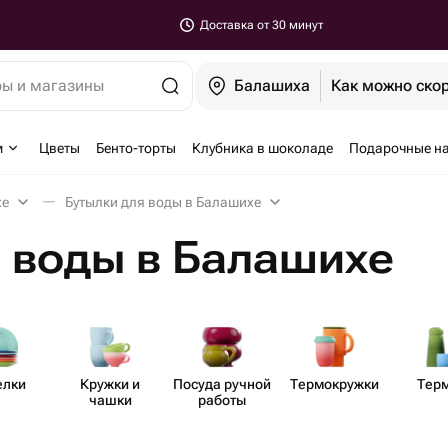
Доставка от 30 минут
ры и магазины
Балашиха
Как можно ско
м
Цветы
Бенто-торты
Клубника в шоколаде
Подарочные н
хе
Бутылки для воды в Балашихе
 воды в Балашихе
елки
Кружки и
Посуда ручной
Термо​кружки
Тер
чашки
работы