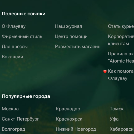
Полезные ссылки
О Флаувау
Наш журнал
Стать курь
Фирменный стиль
Центр помощи
Корпорати
клиентам
Для прессы
Разместить магазин
Правила ак
Вакансии
“Atomic Hea
Как помога
Флаувау
Популярные города
Москва
Краснодар
Томск
Санкт-Петербург
Красноярск
Уфа
Волгоград
Нижний Новгород
Хабаровск