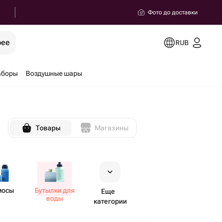
Фото до доставки
рее
RUB
аборы
Воздушные шары
Товары
Магазины
мосы
Бутылки для
Еще
воды
категории