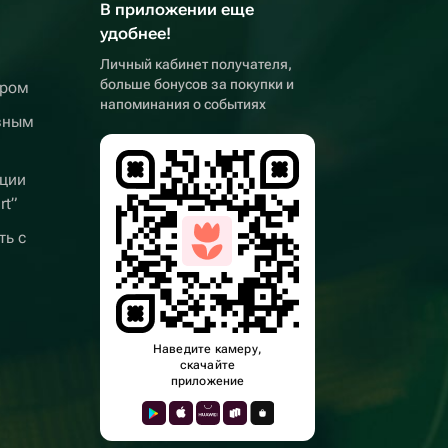
В приложении еще
удобнее!
Личный кабинет получателя,
больше бонусов за покупки и
ером
напоминания о событиях
вным
ции
rt”
ть с
Наведите камеру,
скачайте
приложение