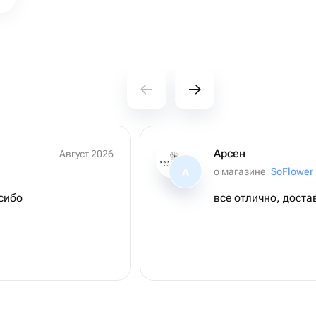
Арсен
Август 2026
о магазине
SoFlower
А
сибо
все отлично, дост