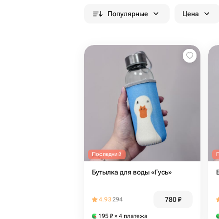
Популярные
Цена
Последний
Бутылка для воды «Гусь»
780
₽
4.93
294
195
₽
× 4 платежа