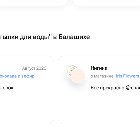
утылки для воды" в Балашихе
Нигина
Август 2026
околаде и зефир
о магазине
Iris Flowers
Н
в срок
Все прекрасно 😌спа