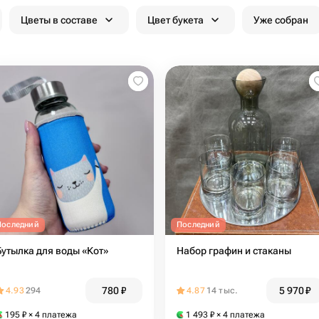
Цветы в составе
Цвет букета
Уже собран
Последний
Последний
Бутылка для воды «Кот»
Набор графин и стаканы
780
₽
5 970
₽
4.93
294
4.87
14 тыс.
195
₽
× 4 платежа
1 493
₽
× 4 платежа