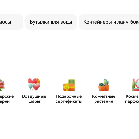
мосы
Бутылки для воды
Контейнеры и ланч-бо
​ерские
Воздушные
Пода​рочные
Комнатные
Косме
карни
шары
серти​фикаты
растения
парф​