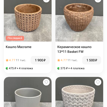
Последний
Кашпо Macrame
Керамическое кашпо
13*11 Basket FW
1 900
₽
1 500
₽
4.77
11 тыс.
4.77
11 тыс.
475
₽
× 4 платежа
375
₽
× 4 платежа