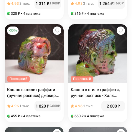
1 311
₽
1 264
₽
4.93
3 тыс.
1 900
₽
4.93
3 тыс.
1 600
₽
328
₽
× 4 платежа
316
₽
× 4 платежа
-
30
%
Последний
Последний
Кашпо в стиле граффити
Кашпо в стиле граффити,
(ручная роспись) джокер
ручная роспись - Халк
00408
00409
1 820
₽
2 600
₽
4.96
1 тыс.
2 600
₽
4.96
1 тыс.
455
₽
× 4 платежа
650
₽
× 4 платежа