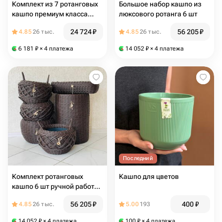
Комплект из 7 ротанговых
Большое набор кашпо из
кашпо премиум класса
люксового ротанга 6 шт
ручной работы для дома и
24 724
₽
56 205
₽
4.85
26 тыс.
4.85
26 тыс.
дачи
6 181
₽
× 4 платежа
14 052
₽
× 4 платежа
Последний
Комплект ротанговых
Кашпо для цветов
кашпо 6 шт ручной работы
темно коричневый
56 205
₽
400
₽
4.85
26 тыс.
5.00
193
14 052
₽
× 4 платежа
100
₽
× 4 платежа