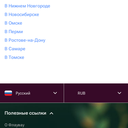
В Нижнем Новгороде
В Новосибирске
В Омске
В Перми
В Ростове-на-Дону
В Самаре
В Томске
Русский
RUB
Полезные ссылки
О Флаувау