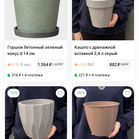
Горшок бетонный зеленый
Кашпо с дренажной
конус d 14 см
вставкой 2,4 л серый
1 264
₽
882
₽
4.93
3 тыс.
1 600
₽
4.80
267
980
₽
316
₽
× 4 платежа
221
₽
× 4 платежа
-
10
%
-
20
%