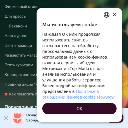
Фирменный стиль
×
Для прессы
Мы используем сookie
RUSSIAN
Вакансии
Нажимая ОК или продолжая
ENGLISH
Наш журнал
использовать сайт, вы
UKRAINIAN
соглашаетесь на обработку
Центр помощи
персональных данных с
PORTUGUESE
Разместить магазин
использованием cookie-файлов,
включая сервисы «Яндекс
SPANISH
Стать курьером
Метрика» и «Top Mail.ru», для
анализа использования и
HUNGARIAN
Корпоративным клиентам
улучшения работы сервисов.
ITALIAN
Правила акции “Atomic Heart”
Более подробная информация
представлена в
Политике в
FRENCH
Как помогать с Флаувау
отношении файлов cookie Flowwow
TURKISH
Популярные города
OK
GERMAN
Скидка до 10% на первый заказ!
Открыть
Забирайте промокод в приложении!
Доставка цветов по Беларуси
POLISH