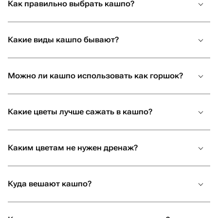
Как правильно выбрать кашпо?
Выбор идеального контейнера — это важный этап в
жизни любого садовода. Проще всего купить кашпо
для цветов в интернет-магазине, чтобы выбранный
Какие виды кашпо бывают?
экземпляр точно соответствовал вашим потребностям
и подчеркнул стиль вашего дома. На Флаувау можно
заказать удивительно разнообразные кашпо с
Можно ли кашпо использовать как горшок?
доставкой по недорогим ценам — заходите и
удивляйте родных и близких!
Какие цветы лучше сажать в кашпо?
Каким цветам не нужен дренаж?
Куда вешают кашпо?