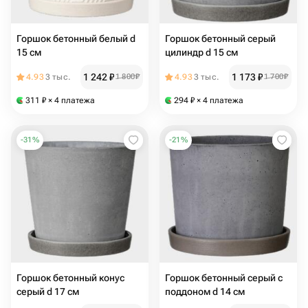
Горшок бетонный белый d
Горшок бетонный серый
15 см
цилиндр d 15 см
1 242
₽
1 173
₽
4.93
3 тыс.
1 800
₽
4.93
3 тыс.
1 700
₽
311
₽
× 4 платежа
294
₽
× 4 платежа
-
31
%
-
21
%
Горшок бетонный конус
Горшок бетонный серый с
серый d 17 см
поддоном d 14 см