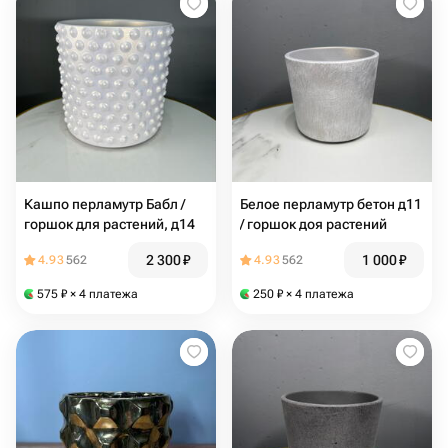
Кашпо перламутр Бабл /
Белое перламутр бетон д11
горшок для растений, д14
/ горшок доя растений
2 300
₽
1 000
₽
4.93
562
4.93
562
575
₽
× 4 платежа
250
₽
× 4 платежа