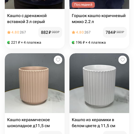
Последний
Кашпо с дренажной
Горшок кашпо коричневый
вставкой 3 л серый
мокко 2.2 л
882
₽
784
₽
4.80
267
980
₽
4.80
267
980
₽
221
₽
× 4 платежа
196
₽
× 4 платежа
Кашпо керамическое
Кашпо из керамики в
шоколадное д11,5 см
белом цвете д 11,5 см