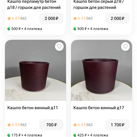
Кашпо перламутр бетон
Кашпо бетон серый д18 /
д18 / горшок для растений
горшок для растений
2 000
₽
2 000
₽
4.93
562
4.93
562
500
₽
× 4 платежа
500
₽
× 4 платежа
Кашпо бетон винный д11
Кашпо бетон винный д17
700
₽
1 700
₽
4.93
562
4.93
562
175
₽
× 4 платежа
425
₽
× 4 платежа