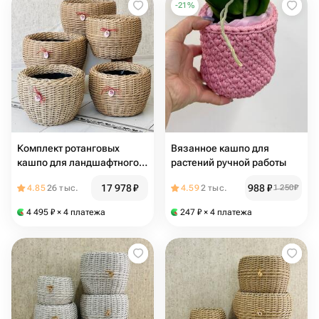
-
21
%
Комплект ротанговых
Вязанное кашпо для
кашпо для ландшафтного
растений ручной работы
дизайна территории 5 шт
17 978
₽
988
₽
4.85
26 тыс.
4.59
2 тыс.
1 250
₽
4 495
₽
× 4 платежа
247
₽
× 4 платежа