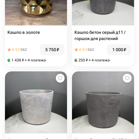
Кашпо в золоте
Кашпо бетон серый д11 /
горшок для растений
5 750
₽
1 000
₽
4.93
562
4.93
562
1 438
₽
× 4 платежа
250
₽
× 4 платежа