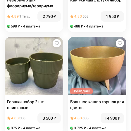
Резервуар для
Кактусницы 2 штуки набор
флорариума/терариума
HEIS S
2 790
₽
1 950
₽
4.89
1 тыс.
4.83
508
698
₽
× 4 платежа
488
₽
× 4 платежа
Последний
Горшки набор 2 шт
Большое кашпо горшок для
оливковые
цветов
3 500
₽
14 900
₽
4.83
508
4.83
508
875
₽
× 4 платежа
3 725
₽
× 4 платежа