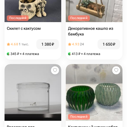
Последний
Последний
Скилет с кактусом
Декоративное кашпо из
бамбука
1 380
₽
1 650
₽
4.68
1 тыс.
4.93
24
345
₽
× 4 платежа
413
₽
× 4 платежа
Последний