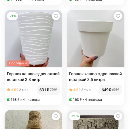
-
21
%
Последний
Горшок кашпо с дренажной
Горшок кашпо с дренажной
вставкой 2,8 литр
вставкой 3,5 литра
631
₽
649
₽
4.59
2 тыс.
799
₽
4.59
2 тыс.
698
₽
158
₽
× 4 платежа
163
₽
× 4 платежа
-
21
%