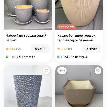
Последний
Набор 4 шт горшки серый
Кашпо большое горшок
бархат
теплый серо- бежевый
5 950
₽
5 490
₽
4.83
508
4.83
508
1 488
₽
× 4 платежа
1 373
₽
× 4 платежа
-
15
%