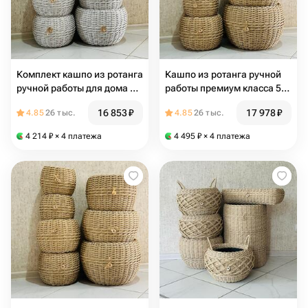
Комплект кашпо из ротанга
Кашпо из ротанга ручной
ручной работы для дома и
работы премиум класса 5
сада 6 шт
шт
16 853
₽
17 978
₽
4.85
26 тыс.
4.85
26 тыс.
4 214
₽
× 4 платежа
4 495
₽
× 4 платежа