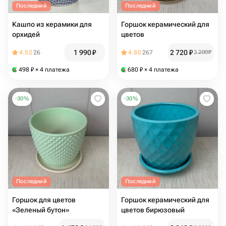
Последний
Последний
Кашпо из керамики для
Горшок керамический для
орхидей
цветов
1 990
₽
2 720
₽
4.52
26
4.80
267
3 200
₽
498
₽
× 4 платежа
680
₽
× 4 платежа
-
30
%
-
30
%
Последний
Последний
Горшок для цветов
Горшок керамический для
«Зеленый бутон»
цветов бирюзовый