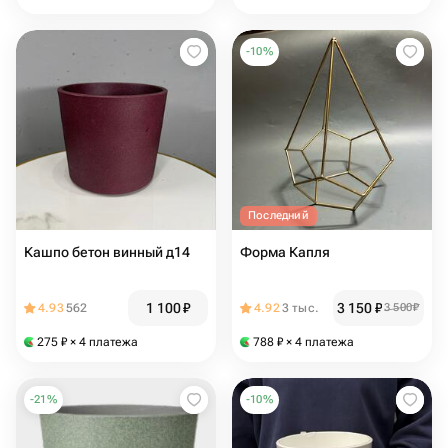
-
10
%
Последний
Кашпо бетон винный д14
Форма Капля
1 100
₽
3 150
₽
4.93
562
4.92
3 тыс.
3 500
₽
275
₽
× 4 платежа
788
₽
× 4 платежа
-
21
%
-
10
%