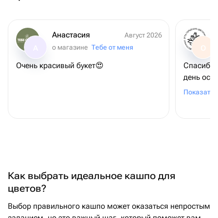
Анастасия
Август 2026
о магазине
Тебе от меня
А
О
Очень красивый букет😍
Спасибо,что п
день осо
человека
Показать 
Как выбрать идеальное кашпо для
цветов?
Выбор правильного кашпо может оказаться непростым
заданием, но это важный шаг, который поможет вам