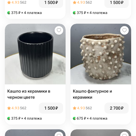
1 500
₽
1 500
₽
4.93
562
4.93
562
375
₽
× 4 платежа
375
₽
× 4 платежа
Кашпо из керамики в
Кашпо фактурное и
черном цвете
керамики
1 500
₽
2 700
₽
4.93
562
4.93
562
375
₽
× 4 платежа
675
₽
× 4 платежа