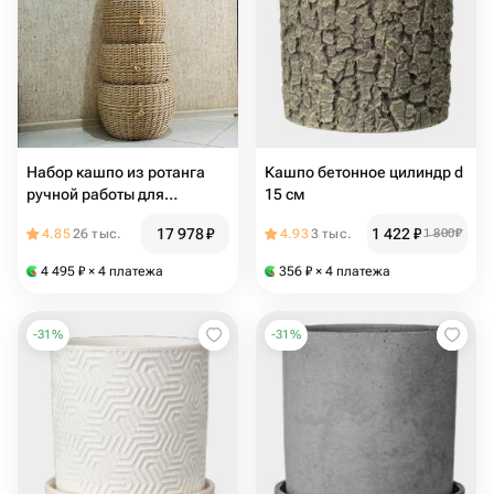
Набор кашпо из ротанга
Кашпо бетонное цилиндр d
ручной работы для
15 см
ландшафтного дизайна
17 978
₽
1 422
₽
4.85
26 тыс.
4.93
3 тыс.
1 800
₽
4 495
₽
× 4 платежа
356
₽
× 4 платежа
-
31
%
-
31
%