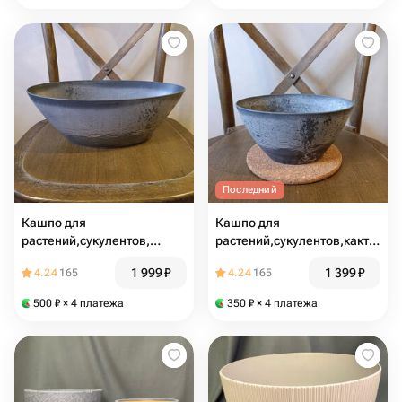
Последний
Кашпо для
Кашпо для
растений,сукулентов,
растений,сукулентов,кактусов
кактусов и сухоцветов
и сухоцветов малое
1 999
₽
1 399
₽
4.24
165
4.24
165
500
₽
× 4 платежа
350
₽
× 4 платежа