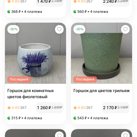
1 470
₽
2 240
₽
4.80
267
2 100
₽
4.80
267
3 200
₽
368
₽
× 4 платежа
560
₽
× 4 платежа
-
30
%
-
30
%
Последний
Последний
Горшок для комнатных
Горшок для цветов грильяж
цветов фиолетовый
1 260
₽
2 170
₽
4.80
267
1 800
₽
4.80
267
3 100
₽
315
₽
× 4 платежа
543
₽
× 4 платежа