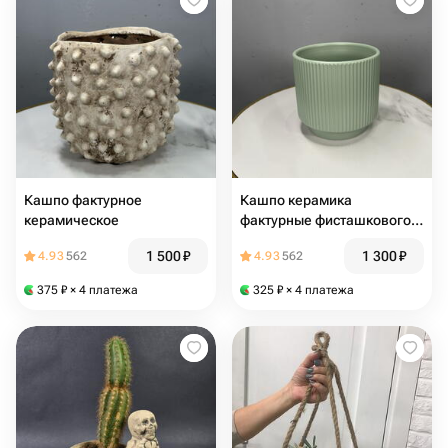
Кашпо фактурное
Кашпо керамика
керамическое
фактурные фисташкового
цвета
1 500
₽
1 300
₽
4.93
562
4.93
562
375
₽
× 4 платежа
325
₽
× 4 платежа