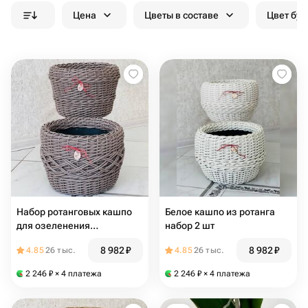
Цена
Цветы в составе
Цвет бук
Набор ротанговых кашпо
Белое кашпо из ротанга
для озеленения
набор 2 шт
территории
8 982
₽
8 982
₽
4.85
26 тыс.
4.85
26 тыс.
2 246
₽
× 4 платежа
2 246
₽
× 4 платежа