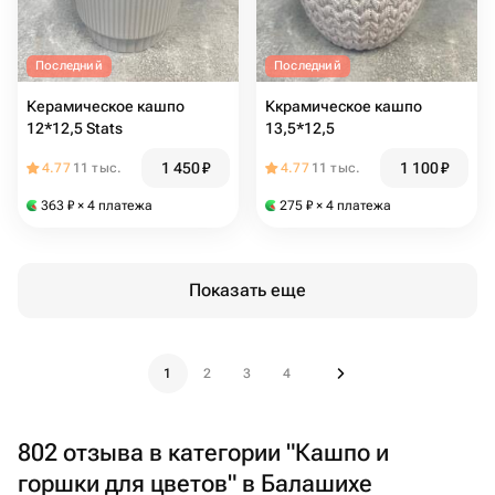
Последний
Последний
Керамическое кашпо
Ккрамическое кашпо
12*12,5 Stats
13,5*12,5
1 450
₽
1 100
₽
4.77
11 тыс.
4.77
11 тыс.
363
₽
× 4 платежа
275
₽
× 4 платежа
Показать еще
1
2
3
4
802 отзыва в категории "Кашпо и
горшки для цветов" в Балашихе