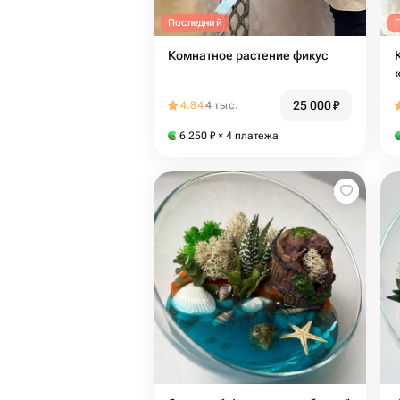
Последний
Комнатное растение фикус
25 000
₽
4.84
4 тыс.
6 250
₽
× 4 платежа