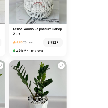
Белое кашпо из ротанга набор
2 шт
8 982
₽
4.85
26 тыс.
2 246
₽
× 4 платежа