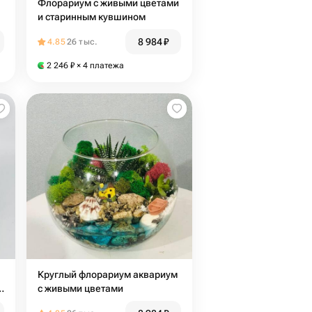
Флорариум с живыми цветами
и старинным кувшином
8 984
₽
4.85
26 тыс.
2 246
₽
× 4 платежа
Круглый флорариум аквариум
с живыми цветами