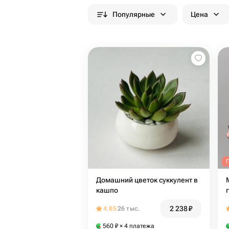
Популярные
Цена
Домашний цветок суккулент в
кашпо
2 238
₽
4.85
26 тыс.
560
₽
× 4 платежа