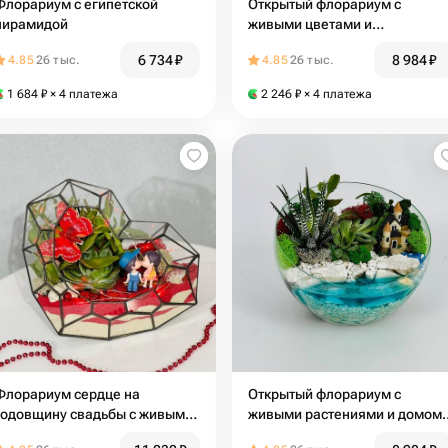
Флорариум с египетской
Открытый флорариум с
пирамидой
живыми цветами и
развалинами в море
6 734
₽
8 984
₽
4.85
26 тыс.
4.85
26 тыс.
1 684
₽
× 4 платежа
2 246
₽
× 4 платежа
Флорариум сердце на
Открытый флорариум с
годовщину свадьбы с живыми
живыми растениями и домом
цветами
на берегу моря