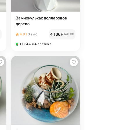
Замиокулькас долларовое
дерево
4 136
₽
4.91
3 тыс.
4 400
₽
1 034
₽
× 4 платежа