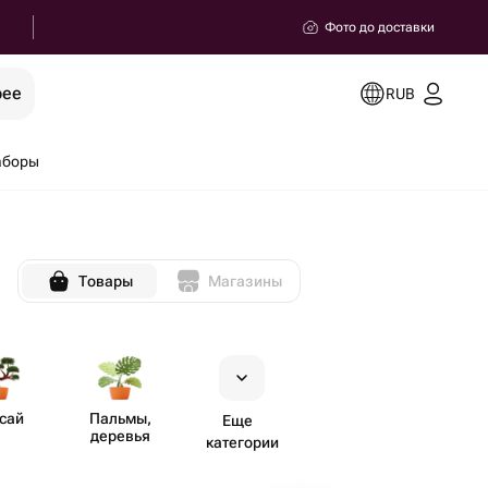
Фото до доставки
рее
RUB
аборы
Товары
Магазины
сай
Пальмы,
Еще
деревья
категории