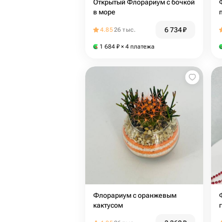
Открытый Флорариум с бочкой
в море
6 734
₽
4.85
26 тыс.
1 684
₽
× 4 платежа
Флорариум с оранжевым
кактусом