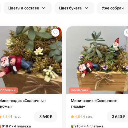
Цветы в составе
Цвет букета
Уже собран
Последний
Последний
Мини -садик «Сказочные
Мини-садик «Сказочные
гномы»
гномы»
3 640
₽
3 640
₽
4.84
4 тыс.
4.84
4 тыс.
910
₽
× 4 платежа
910
₽
× 4 платежа