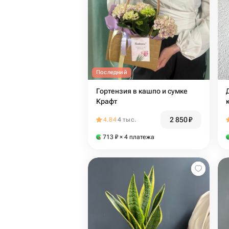
Последний
Гортензия в кашпо и сумке
Крафт
2 850
₽
4.84
4 тыс.
713
₽
× 4 платежа