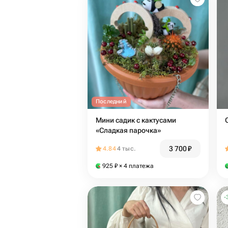
Последний
Мини садик с кактусами
«Сладкая парочка»
3 700
₽
4.84
4 тыс.
925
₽
× 4 платежа
-