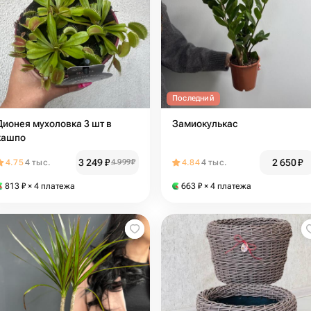
Последний
Дионея мухоловка 3 шт в
Замиокулькас
кашпо
3 249
₽
2 650
₽
4.75
4 тыс.
4 999
₽
4.84
4 тыс.
813
₽
× 4 платежа
663
₽
× 4 платежа