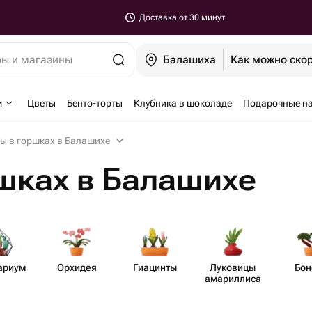
Доставка от 30 минут
ры и магазины
Балашиха
Как можно ско
м
Цветы
Бенто-торты
Клубника в шоколаде
Подарочные н
ы в горшках в Балашихе
шках в Балашихе
ариум
Орхидея
Гиацинты
Луковицы
Бон
амар​иллиса