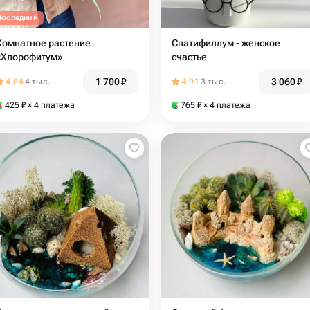
Последний
Комнатное растение
Спатифиллум - женское
«Хлорофитум»
счастье
1 700
₽
3 060
₽
4.84
4 тыс.
4.91
3 тыс.
425
₽
× 4 платежа
765
₽
× 4 платежа