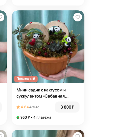
Последний
Мини садик с кактусом и
суккулентом «Забавная
компания »
3 800
₽
4.84
4 тыс.
950
₽
× 4 платежа