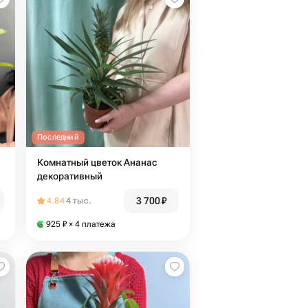
Последний
Комнатный цветок Ананас
декоративный
3 700
₽
4.84
4 тыс.
925
₽
× 4 платежа