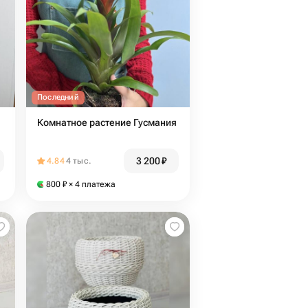
Последний
Комнатное растение Гусмания
3 200
₽
4.84
4 тыс.
800
₽
× 4 платежа