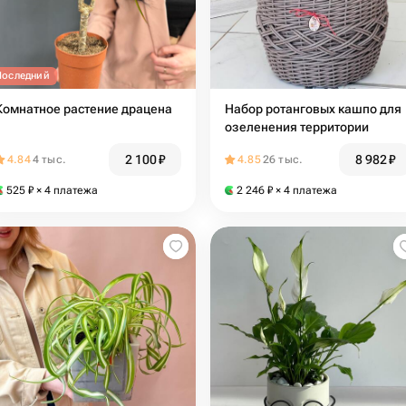
Последний
Комнатное растение драцена
Набор ротанговых кашпо для
озеленения территории
2 100
₽
8 982
₽
4.84
4 тыс.
4.85
26 тыс.
525
₽
× 4 платежа
2 246
₽
× 4 платежа