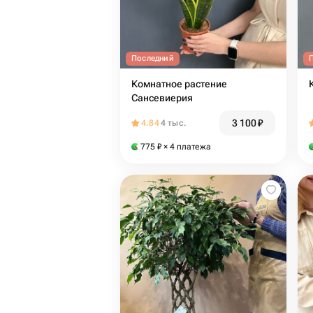
Последний
Комнатное растение
Сансевиерия
3 100
₽
4.84
4 тыс.
775
₽
× 4 платежа