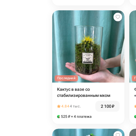
Последний
Кактус в вазе со
стабилизированным мхом
2 100
₽
4.84
4 тыс.
525
₽
× 4 платежа