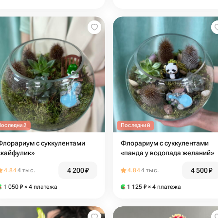
Последний
Последний
Флорариум с суккулентами
Флорариум с суккулентами
«кайфулик»
«панда у водопада желаний»
4 200
₽
4 500
₽
4.84
4 тыс.
4.84
4 тыс.
1 050
₽
× 4 платежа
1 125
₽
× 4 платежа