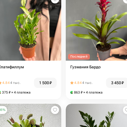
Последний
Спатифиллум
Гузмания Бардо
1 500
₽
3 450
₽
4.84
4 тыс.
4.84
4 тыс.
375
₽
× 4 платежа
863
₽
× 4 платежа
35
%