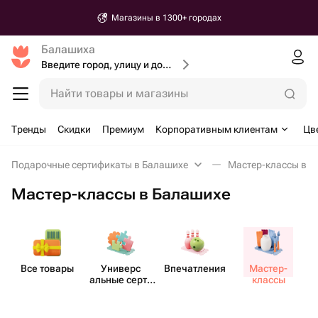
Магазины в 1300+ городах
Балашиха
Введите город, улицу и дом доставки
Найти товары и магазины
Тренды
Скидки
Премиум
Корпоративным клиентам
Цв
Подарочные сертификаты в Балашихе
Мастер-классы в Б
Мастер-классы в Балашихе
Все товары
Универс​
Впеча​тления
Мастер-​
М
альные серти​
классы
фикаты