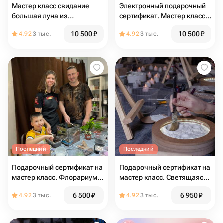
Мастер класс свидание
Электронный подарочный
большая луна из
сертификат. Мастер класс
пинтерест. Диаметр 50 см
свидание луна из
10 500
₽
10 500
₽
4.92
3 тыс.
4.92
3 тыс.
Подарочный сертификат
пинтерест, диаметр 50 см
Последний
Последний
Подарочный сертификат на
Подарочный сертификат на
мастер класс. Флорариум-
мастер класс. Светящаяся
Экосистема своими руками
луна как из пинтерест
6 500
₽
6 950
₽
4.92
3 тыс.
4.92
3 тыс.
своими руками