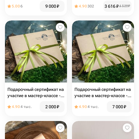
глины для взрослого и
9 000
₽
3 616
₽
5.00
6
4.90
302
4 520
₽
ребёнка
Подарочный сертификат на
Подарочный сертификат на
участие в мастер-классе -
участие в мастер-классе -
071
061
2 000
₽
7 000
₽
4.90
4 тыс.
4.90
4 тыс.