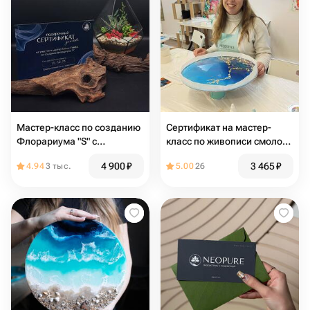
Мастер-класс по созданию
Сертификат на мастер-
Флорариума "S" с
класс по живописи смолой
суккулентом для тебя
в технике "Абстракция"
4 900
₽
3 465
₽
4.94
3 тыс.
5.00
26
(картина на круге 30 см.)