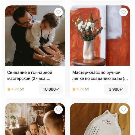
Свидание в гончарной
Мастер-класс по ручной
мастерской (2 часа,
лепке по созданию вазы ( 3
изделия на ваш выбор)
часа, 1 изделие)
10 000
₽
3 900
₽
4.70
52
4.70
52