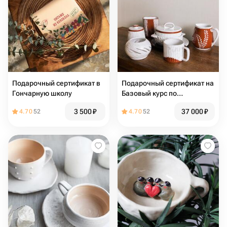
Подарочный сертификат в
Подарочный сертификат на
Гончарную школу
Базовый курс по
гончарному делу (10
3 500
₽
37 000
₽
4.70
52
4.70
52
занятий по 3 часа)