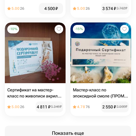
на холсте 40*50см
4 500
₽
3 574
₽
5.00
26
5.00
26
3 762
₽
-
10
%
-
15
%
Сертификат на мастер-
Мастер-класс по
класс по живописи акрилом
эпоксидной смоле (ПРОМО
на холсте 50*70
в октябре)
4 811
₽
2 550
₽
5.00
26
5 346
₽
4.78
76
3 000
₽
Показать еще