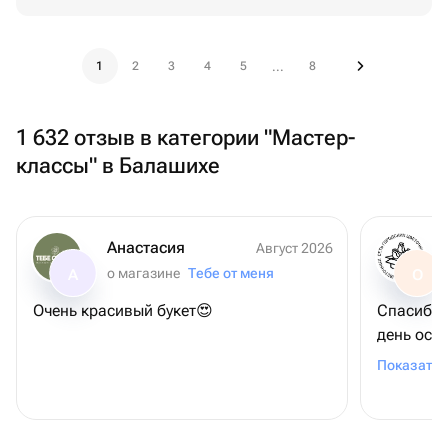
1
2
3
4
5
8
...
1 632 отзыв в категории "Мастер-
классы" в Балашихе
Анастасия
Август 2026
о магазине
Тебе от меня
А
О
Очень красивый букет😍
Спасибо,что п
день осо
человека
Показать 