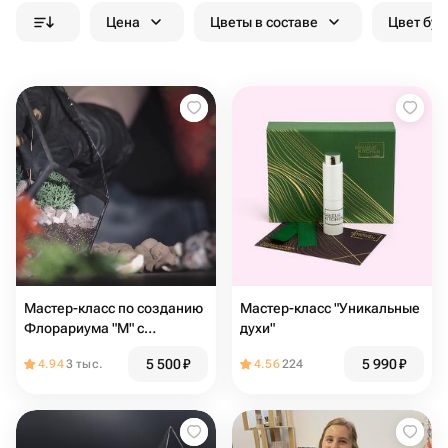
Цена
Цветы в составе
Цвет бук
Мастер-класс по созданию
Мастер-класс "Уникальные
Флорариума "М" с
духи"
суккулентами для тебя
5 500
₽
5 990
₽
4.94
3 тыс.
4.56
224