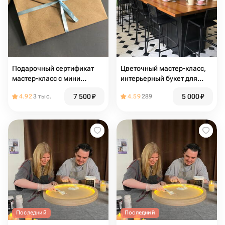
Подарочный сертификат
Цветочный мастер-класс,
мастер-класс с мини
интерьерный букет для
бонсаем
дома, подарочный
7 500
₽
5 000
₽
4.92
3 тыс.
4.59
289
сертификат
Последний
Последний