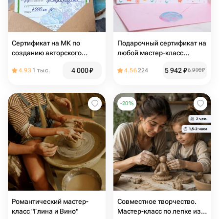
Сертификат на МК по
Подарочный сертификат на
созданию авторского
любой мастер-класс
флорариума
MAKEUP KITCHEN
4 000
₽
5 942
₽
4.93
1 тыс.
4.56
224
6 990
₽
-
20
%
Романтический мастер-
Совместное творчество.
класс "Глина и Вино"
Мастер-класс по лепке из