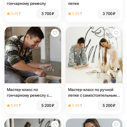
гончарному ремеслу
лепке
3 700
₽
3 700
₽
5.00
7
5.00
7
Мастер-класс по
Мастер-класс по ручной
гончарному ремеслу с
лепке с самостоятельным
самостоятельным
покрытием
5 200
₽
5 200
₽
5.00
7
5.00
7
покрытием