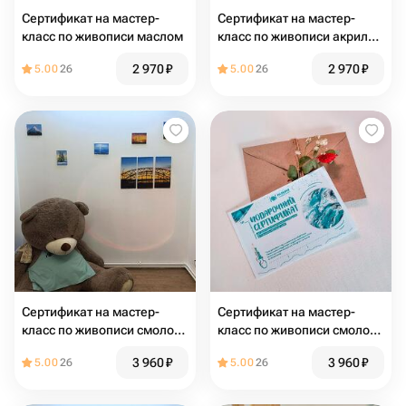
Сертификат на мастер-
Сертификат на мастер-
класс по живописи маслом
класс по живописи акрилом
и потальным золотом
2 970
₽
2 970
₽
5.00
26
5.00
26
Сертификат на мастер-
Сертификат на мастер-
класс по живописи смолой
класс по живописи смолой
в технике "Лагуна" (картина
в технике "Абстракция"
3 960
₽
3 960
₽
5.00
26
5.00
26
на круге 40 см.)
(картина на круге 30 см.)