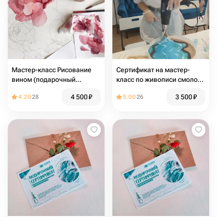
Мастер-класс Рисование
Сертификат на мастер-
вином (подарочный
класс по живописи смолой
сертификат)
в технике "Лагуна" (картина
4 500
₽
3 500
₽
4.20
28
5.00
26
на круге 30 см.)