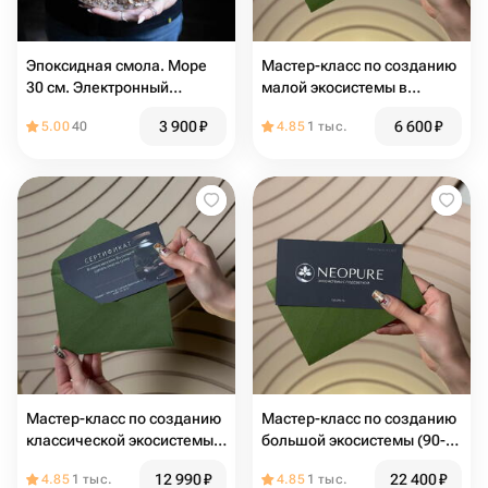
Эпоксидная смола. Море
Мастер-класс по созданию
30 см. Электронный
малой экосистемы в
сертификат на мастер-
бутылке (60 минут)
3 900
₽
6 600
₽
5.00
40
4.85
1 тыс.
класс
Мастер-класс по созданию
Мастер-класс по созданию
классической экосистемы
большой экосистемы (90-
(90 минут)
120 минут)
12 990
₽
22 400
₽
4.85
1 тыс.
4.85
1 тыс.