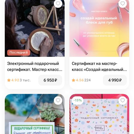
Последний
Электронный подарочный
Сертификат на мастер-
сертификат. Мастер класс
класс «Создай идеальный
ночник луна из текстурной
блеск для губ» от MAKEUP
6 950
₽
4 990
₽
4.92
3 тыс.
4.56
224
пасты
KITCHEN
-
15
%