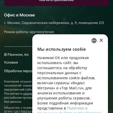
Офис в Москве
г. Москва, Садовническая набережная, д. 9, помещение 2/3
Режим работы: круглосуточно
×
Мы используем сookie
RUSSIAN
© Flowwow, inc
Нажимая ОК или продолжая
ENGLISH
Условия
использовать сайт, вы
UKRAINIAN
соглашаетесь на обработку
Обработка персональных данных
персональных данных с
PORTUGUESE
использованием cookie-файлов,
Компания осуществляет деятельность в области информационных
включая сервисы «Яндекс
SPANISH
технологий: оказание услуг в сети “Интернет” по размещению
Метрика» и «Top Mail.ru», для
предложений (объявлений) продавцов о реализации товаров.
анализа использования и
HUNGARIAN
Посмотреть
сведения о программах
, включенных в реестр
улучшения работы сервисов.
российских программ для электронных вычислительных машин и
ITALIAN
баз данных.
Более подробная информация
представлена в
Политике в
Общество с ограниченной ответственностью «ФЛАУВАУ»
FRENCH
ОГРН 1207700263198, ИНН 9702020445