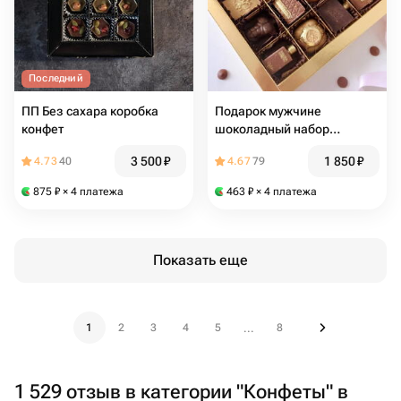
Последний
ПП Без сахара коробка
Подарок мужчине
конфет
шоколадный набор
большой, конфеты ручной
3 500
₽
1 850
₽
4.73
40
4.67
79
работы
875
₽
× 4 платежа
463
₽
× 4 платежа
Показать еще
1
2
3
4
5
8
...
1 529 отзыв в категории "Конфеты" в