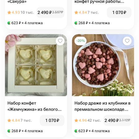
«Сакура»
конфет ручной работы
(бельгийский шоколад)
2 490
₽
1 070
₽
4.93
10 тыс.
3 557
₽
4.84
7 тыс.
623
₽
× 4 платежа
268
₽
× 4 платежа
-
20
%
Набор конфет
Набор драже из клубники в
«Жемчужина» из белого
премиальном шоколаде
бельгийского шоколада, 4
«Клубничная любовь»
1 070
₽
2 490
₽
4.84
7 тыс.
4.96
42 тыс.
3 112
₽
шт ручной работы
268
₽
× 4 платежа
623
₽
× 4 платежа