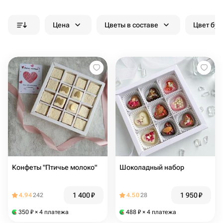
Цена
Цветы в составе
Цвет бук
Конфеты "Птичье молоко"
Шоколадный набор
1 400
₽
1 950
₽
4.94
242
4.50
28
350
₽
× 4 платежа
488
₽
× 4 платежа