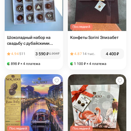
Последний
Шоколадный набор на
Конфеты Sorini Элизабет
свадьбу с дубайскими
конфетами, подарок
3 590
₽
4 400
₽
4.94
511
6 904
₽
4.87
14 тыс.
невесте, жениху,
молодоженам, на
898
₽
× 4 платежа
1 100
₽
× 4 платежа
годовщину свадьбы,
венчание
Последний
Последний