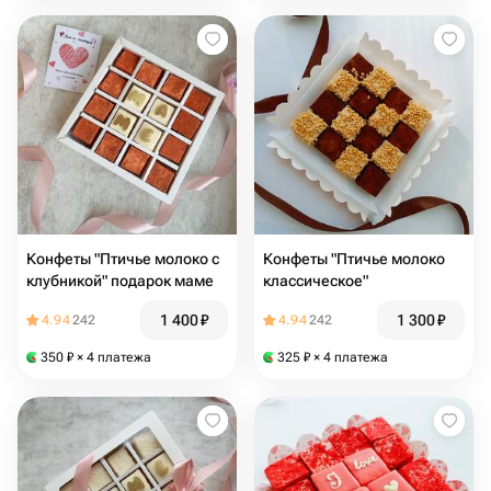
Конфеты "Птичье молоко с
Конфеты "Птичье молоко
клубникой" подарок маме
классическое"
1 400
₽
1 300
₽
4.94
242
4.94
242
350
₽
× 4 платежа
325
₽
× 4 платежа