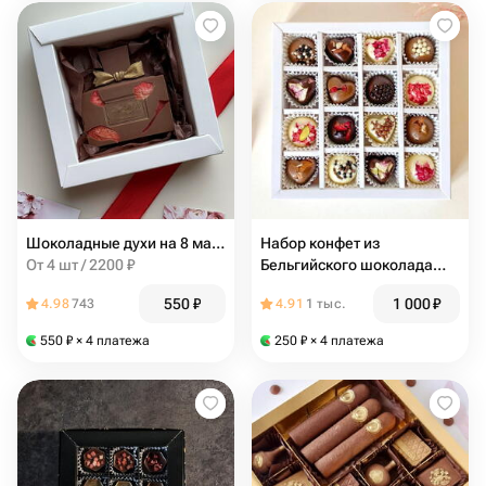
Шоколадные духи на 8 марта из бельгийского шоколада с сублимированной клубникой 50 гр
Набор конфет из
От 4 шт / 2200 ₽
Бельгийского шоколада
ручной работы, 16 конфет
550
₽
1 000
₽
4.98
743
4.91
1 тыс.
550
₽
× 4 платежа
250
₽
× 4 платежа