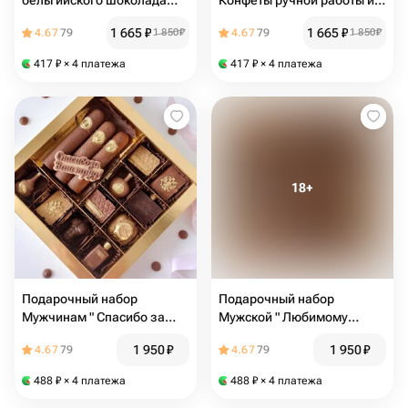
бельгийского шоколада
Конфеты ручной работы из
Мишка
бельгийского шоколада
1 665
₽
1 665
₽
4.67
79
1 850
₽
4.67
79
1 850
₽
"Девочки"
417
₽
× 4 платежа
417
₽
× 4 платежа
Подарочный набор
Подарочный набор
Мужчинам " Спасибо за
Мужской " Любимому
ваш труд " шоколад ручной
учителю" шоколад ручной
1 950
₽
1 950
₽
4.67
79
4.67
79
работы
работы
488
₽
× 4 платежа
488
₽
× 4 платежа