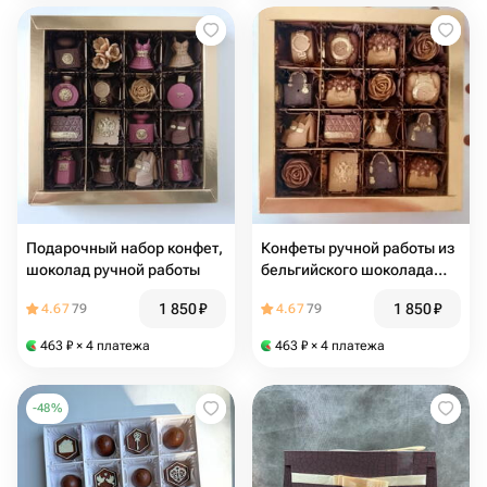
Подарочный набор конфет,
Конфеты ручной работы из
шоколад ручнoй работы
бельгийского шоколада
Набор 16 шт
1 850
₽
1 850
₽
4.67
79
4.67
79
463
₽
× 4 платежа
463
₽
× 4 платежа
-
48
%