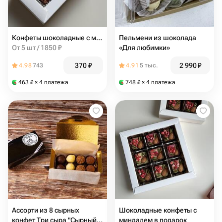
Конфеты шоколадные с миндалем 2 штуки
Пельмени из шоколада
От 5 шт / 1850 ₽
«Для любимки»
370
₽
2 990
₽
4.98
743
4.91
5 тыс.
463
₽
× 4 платежа
748
₽
× 4 платежа
Ассорти из 8 сырных
Шоколадные конфеты с
конфет Три сыра "Сырный
миндалем в подарок