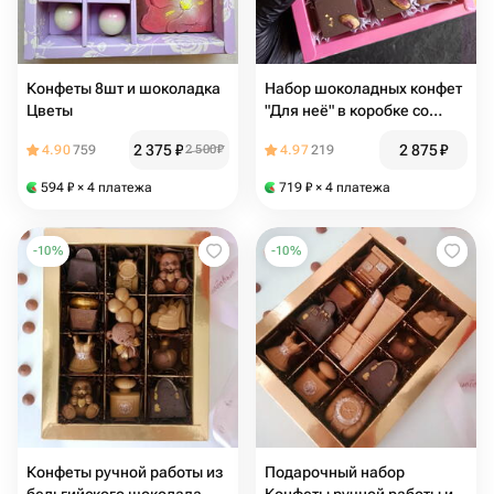
Конфеты 8шт и шоколадка
Набор шоколадных конфет
Цветы
"Для неё" в коробке со
стираемым слоем. Подарок
2 375
₽
2 875
₽
4.90
759
2 500
₽
4.97
219
девушке, жене, маме,
женщине
594
₽
× 4 платежа
719
₽
× 4 платежа
-
10
%
-
10
%
Конфеты ручной работы из
Подарочный набор