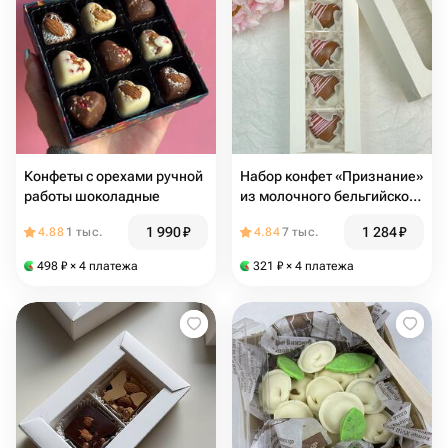
Конфеты с орехами ручной
Набор конфет «Признание»
работы шоколадные
из молочного бельгийского
шоколада, 5 шт
1 990
₽
1 284
₽
4.88
1 тыс.
4.84
7 тыс.
498
₽
× 4 платежа
321
₽
× 4 платежа