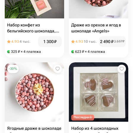
Набор конфет из
Драже из орехов и ягод в
бельгийского шоколада,
шоколаде «Angels»
5шт
1 300
₽
2 490
₽
4.93
4 тыс.
4.93
10 тыс.
3 557
₽
325
₽
× 4 платежа
623
₽
× 4 платежа
-
30
%
Последний
Ягодные драже в шоколаде
Набор из 4 шоколадных