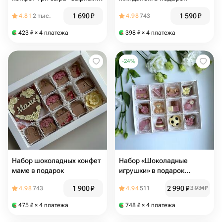
сомелье"
1 690
₽
1 590
₽
4.81
2 тыс.
4.98
743
423
₽
× 4 платежа
398
₽
× 4 платежа
-
24
%
Набор шоколадных конфет
Набор «Шоколадные
маме в подарок
игрушки» в подарок
девочке, ребенку,
1 900
₽
2 990
₽
4.98
743
4.94
511
3 934
₽
воспитателю, няне,
малышу
475
₽
× 4 платежа
748
₽
× 4 платежа