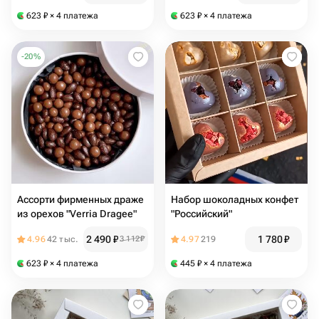
623
₽
× 4 платежа
623
₽
× 4 платежа
-
20
%
Ассорти фирменных драже
Набор шоколадных конфет
из орехов "Verria Dragee"
"Российский"
2 490
₽
1 780
₽
4.96
42 тыс.
3 112
₽
4.97
219
623
₽
× 4 платежа
445
₽
× 4 платежа