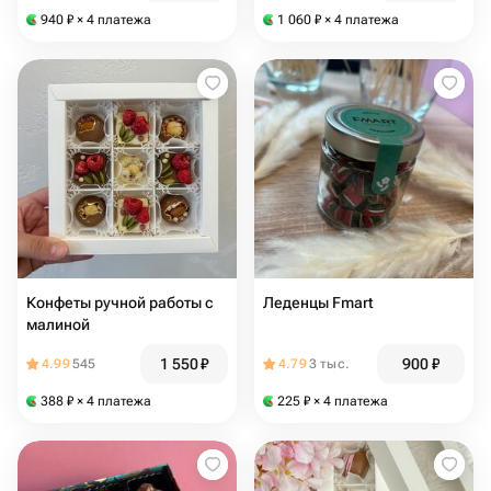
940
₽
× 4 платежа
1 060
₽
× 4 платежа
Конфеты ручной работы с
Леденцы Fmart
малиной
1 550
₽
900
₽
4.99
545
4.79
3 тыс.
388
₽
× 4 платежа
225
₽
× 4 платежа