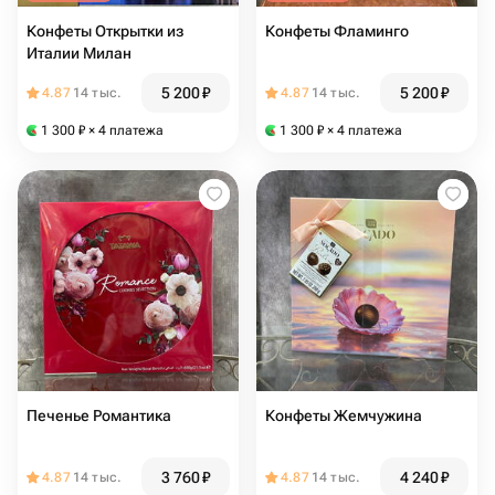
Конфеты Открытки из
Конфеты Фламинго
Италии Милан
5 200
₽
5 200
₽
4.87
14 тыс.
4.87
14 тыс.
1 300
₽
× 4 платежа
1 300
₽
× 4 платежа
Печенье Романтика
Конфеты Жемчужина
3 760
₽
4 240
₽
4.87
14 тыс.
4.87
14 тыс.