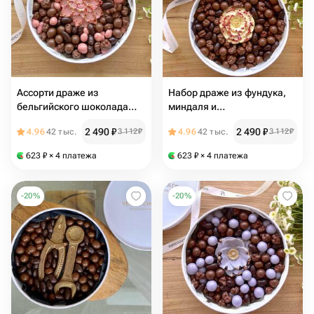
Ассорти драже из
Набор драже из фундука,
бельгийского шоколада
миндаля и
«Цветок»
сублимированной клубники
2 490
₽
2 490
₽
4.96
42 тыс.
3 112
₽
4.96
42 тыс.
3 112
₽
в шоколаде "Пион"
623
₽
× 4 платежа
623
₽
× 4 платежа
-
20
%
-
20
%