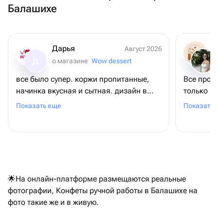
Балашихе
Дарья
Август 2026
о магазине
Wow dessert
Д
все было супер. коржи пропитанные,
Все прош
начинка вкусная и сытная. дизайн в
только в та
жизни очень удивил! гости были
очень кр
Показать еще
Показать 
довольны и я вместе с ними.
рекомендую к покупке!
🌟На онлайн-платформе размещаются реальные
фотографии, Конфеты ручной работы в Балашихе на
фото такие же и в живую.