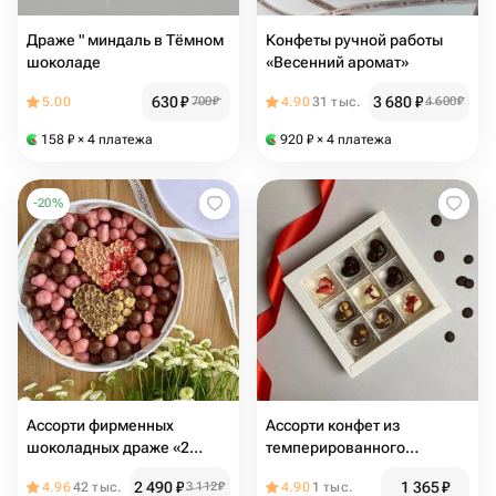
Драже " миндаль в Тёмном
Конфеты ручной работы
шоколаде
«Весенний аромат»
630
₽
3 680
₽
5.00
700
₽
4.90
31 тыс.
4 600
₽
158
₽
× 4 платежа
920
₽
× 4 платежа
-
20
%
Ассорти фирменных
Ассорти конфет из
шоколадных драже «2
темперированного
сердца» (фундук, клубника)
шоколада для мамы,
2 490
₽
1 365
₽
4.96
42 тыс.
3 112
₽
4.90
1 тыс.
любимой, ручной работы