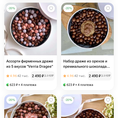
-
20
%
-
20
%
Ассорти фирменных драже
Набор драже из орехов и
из 5 вкусов "Verria Dragee"
премиального шоколада
«Лев»
2 490
₽
2 490
₽
4.96
42 тыс.
3 112
₽
4.96
42 тыс.
3 112
₽
623
₽
× 4 платежа
623
₽
× 4 платежа
-
20
%
-
20
%