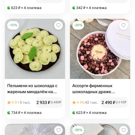
623
₽
× 4 платежа
342
₽
× 4 платежа
-
15
%
-
20
%
Пельмени из шоколада с
Ассорти фирменных
жареным миндалём на
шоколадных драже
съедобной
"Балерина"
2 933
₽
2 490
₽
4.91
5 тыс.
3 450
₽
4.96
42 тыс.
3 112
₽
тарелке(шоколад)
734
₽
× 4 платежа
623
₽
× 4 платежа
-
50
%