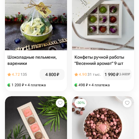
Шоколадные пельмени,
Конфеты ручной работы
вареники
"Весенний аромат" 9 шт
4 800
₽
1 990
₽
4.72
135
4.90
31 тыс.
3 980
₽
1 200
₽
× 4 платежа
498
₽
× 4 платежа
-
30
%