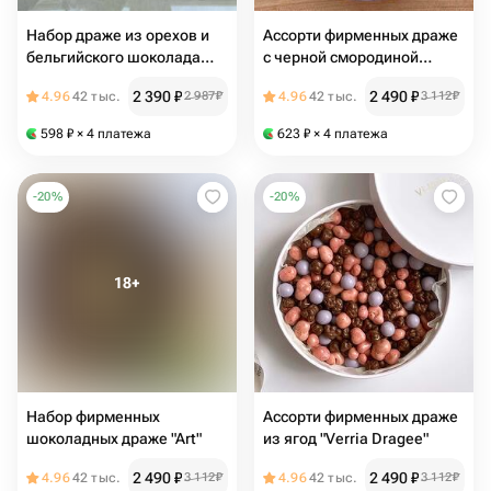
Набор драже из орехов и
Ассорти фирменных драже
бельгийского шоколада
с черной смородиной
«Инструменты»
"Lavender"
2 390
₽
2 490
₽
4.96
42 тыс.
2 987
₽
4.96
42 тыс.
3 112
₽
598
₽
× 4 платежа
623
₽
× 4 платежа
-
20
%
-
20
%
Набор фирменных
Ассорти фирменных драже
шоколадных драже "Art"
из ягод "Verria Dragee"
2 490
₽
2 490
₽
4.96
42 тыс.
3 112
₽
4.96
42 тыс.
3 112
₽