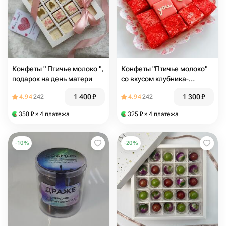
Конфеты " Птичье молоко ",
Конфеты "Птичье молоко"
подарок на день матери
со вкусом клубника-
шампанское
1 400
₽
1 300
₽
4.94
242
4.94
242
350
₽
× 4 платежа
325
₽
× 4 платежа
-
10
%
-
20
%