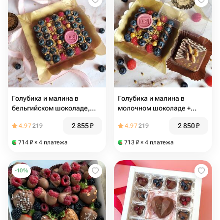
Голубика и малина в
Голубика и малина в
бельгийском шоколаде,
молочном шоколаде +
большая плитка
дубайский шоколад,
2 855
₽
2 850
₽
4.97
219
4.97
219
подарочный набор
714
₽
× 4 платежа
713
₽
× 4 платежа
-
10
%