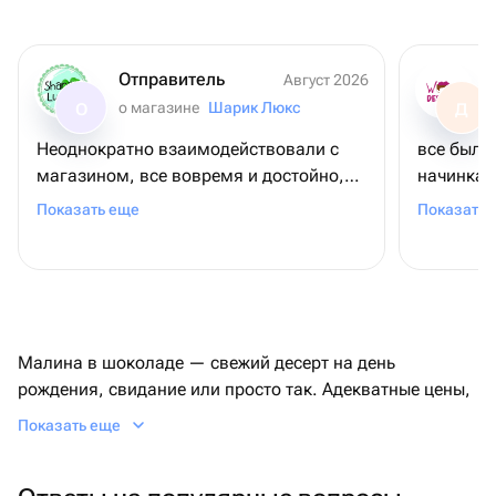
Отправитель
Август 2026
о магазине
Шарик Люкс
О
Д
Неоднократно взаимодействовали с
все было
магазином, все вовремя и достойно,
начинка 
одни из немногих, где одновременно
жизни оч
Показать еще
Показать 
есть цветы и чайные и прочие наборы,
довольны
не только сладкое.
рекоменд
Малина в шоколаде — свежий десерт на день
рождения, свидание или просто так. Адекватные цены,
большой выбор, быстрая доставка и самовывоз.
Показать еще
Малина в шоколаде: когда жест громче