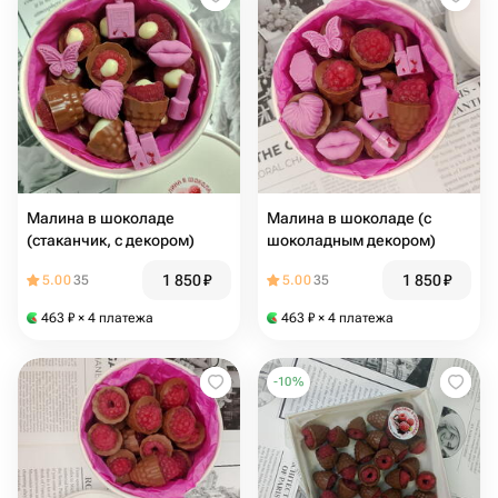
Малина в шоколаде
Малина в шоколаде (с
(стаканчик, с декором)
шоколадным декором)
1 850
₽
1 850
₽
5.00
35
5.00
35
463
₽
× 4 платежа
463
₽
× 4 платежа
-
10
%