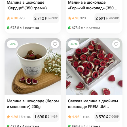
Малина в шоколаде
Малина в шоколаде
"Сердце" (350 грамм)
«Горький шоколад» (350
грамм)
2 712
₽
2 691
₽
4.90
923
3 190
₽
4.90
923
2 990
₽
678
₽
× 4 платежа
673
₽
× 4 платежа
-
20
%
-
49
%
Малина в шоколаде (белом
Свежая малина в двойном
и молочном) 200g
шоколаде PREMIUM
RASPBERRY
1 690
₽
3 570
₽
4.98
16 тыс.
2 113
₽
4.96
1 тыс.
7 000
₽
423
₽
× 4 платежа
893
₽
× 4 платежа