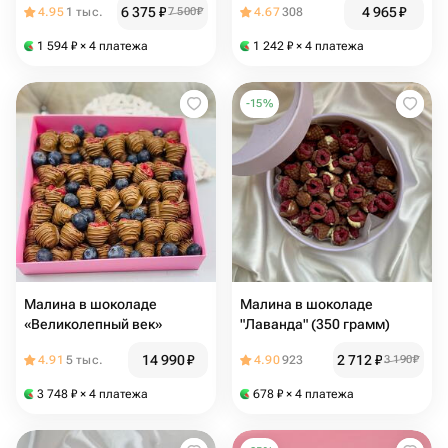
6 375
₽
4 965
₽
4.95
1 тыс.
7 500
₽
4.67
308
1 594
₽
× 4 платежа
1 242
₽
× 4 платежа
-
15
%
Малина в шоколаде
Малина в шоколаде
«Великолепный век»
"Лаванда" (350 грамм)
14 990
₽
2 712
₽
4.91
5 тыс.
4.90
923
3 190
₽
3 748
₽
× 4 платежа
678
₽
× 4 платежа