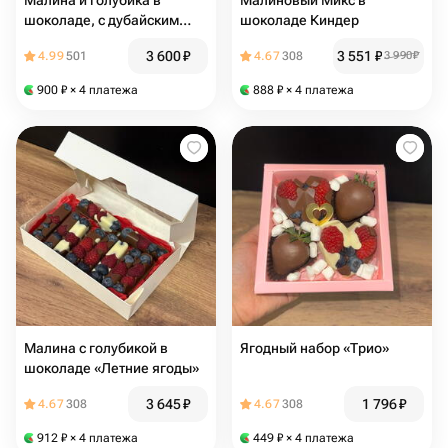
Малина и голубика в
Малиновый Микс в
шоколаде, с дубайским
шоколаде Киндер
сердцем
3 600
₽
3 551
₽
4.99
501
4.67
308
3 990
₽
900
₽
× 4 платежа
888
₽
× 4 платежа
Малина с голубикой в
Ягодный набор «Трио»
шоколаде «Летние ягоды»
3 645
₽
1 796
₽
4.67
308
4.67
308
912
₽
× 4 платежа
449
₽
× 4 платежа