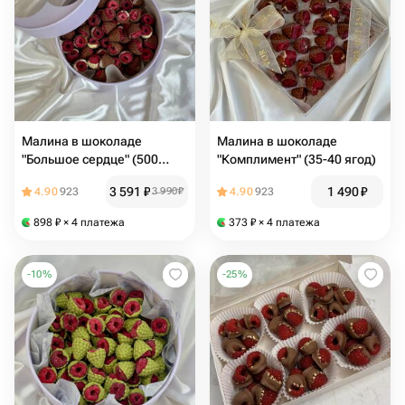
Малина в шоколаде
Малина в шоколаде
"Большое сердце" (500
"Комплимент" (35-40 ягод)
грамм)
3 591
₽
1 490
₽
4.90
923
3 990
₽
4.90
923
898
₽
× 4 платежа
373
₽
× 4 платежа
-
10
%
-
25
%