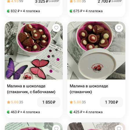
3 325
₽
2 700
₽
4.93
99
3 500
₽
5.00
35
3 000
₽
832
₽
× 4 платежа
675
₽
× 4 платежа
Малина в шоколаде
Малина в шоколаде
(стаканчик, с бабочками)
(стаканчик)
1 850
₽
1 700
₽
5.00
35
5.00
35
463
₽
× 4 платежа
425
₽
× 4 платежа