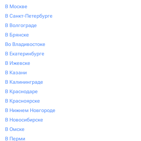
В Москве
Быстрая доставка малины в шоколаде в
В Санкт-Петербурге
Балашихе
В Волгограде
Если вам нужно подарить сладкий десерт,
В Брянске
целесообразно зайти на сайт Флаувау.
Во Владивостоке
Здесь предлагаются разнообразные наборы ягод по
В Екатеринбурге
разной цене. Выбирайте селлера по отзывам
В Ижевске
покупателей. Если нужна малина в шоколаде, заказать
В Казани
ее можно в день вручения, но лучше за пару дней до
В Калининграде
даты. Напишите адрес получателя — и в каталоге
появятся актуальные предложения.
В Краснодаре
В Красноярске
В Нижнем Новгороде
В Новосибирске
В Омске
В Перми