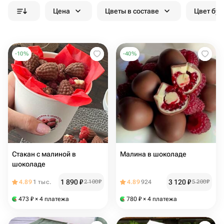
Цена
Цветы в составе
Цвет бук
-
10
%
-
40
%
Стакан с малиной в
Малина в шоколаде
шоколаде
1 890
₽
3 120
₽
4.89
1 тыс.
2 100
₽
4.89
924
5 200
₽
473
₽
× 4 платежа
780
₽
× 4 платежа