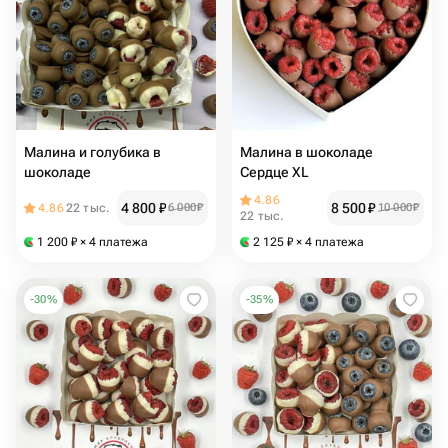
Малина и голубика в
Малина в шоколаде
шоколаде
Сердце XL
4.86
4 800
₽
8 500
₽
4.86
22 тыс.
6 000
₽
10 000
₽
22 тыс.
1 200
₽
× 4 платежа
2 125
₽
× 4 платежа
-
30
%
-
35
%