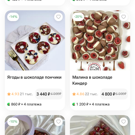
-
14
%
-
20
%
Ягоды в шоколаде пончики
Малина в шоколаде
Киндер
3 440
₽
4 800
₽
4.93
21 тыс.
4 000
₽
4.86
22 тыс.
6 000
₽
860
₽
× 4 платежа
1 200
₽
× 4 платежа
-
10
%