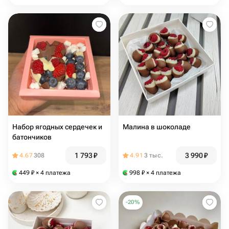
Набор ягодных сердечек и
Малина в шоколаде
батончиков
1 793
₽
3 990
₽
4.67
308
4.91
3 тыс.
449
₽
× 4 платежа
998
₽
× 4 платежа
-
20
%