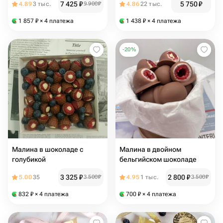
7 425
₽
5 750
₽
4.89
3 тыс.
9 900
₽
4.86
22 тыс.
1 857
₽
× 4 платежа
1 438
₽
× 4 платежа
-
20
%
Малина в шоколаде с
Малина в двойном
голубикой
бельгийском шоколаде
3 325
₽
2 800
₽
5.00
35
3 500
₽
4.95
1 тыс.
3 500
₽
832
₽
× 4 платежа
700
₽
× 4 платежа