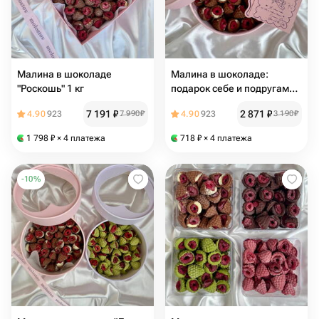
Малина в шоколаде
Малина в шоколаде:
"Роскошь" 1 кг
подарок себе и подругам
(350 грамм)
7 191
₽
2 871
₽
4.90
923
7 990
₽
4.90
923
3 190
₽
1 798
₽
× 4 платежа
718
₽
× 4 платежа
-
10
%