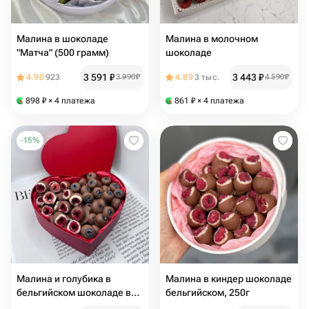
Малина в шоколаде
Малина в молочном
"Матча" (500 грамм)
шоколаде
3 591
₽
3 443
₽
4.90
923
3 990
₽
4.89
3 тыс.
4 590
₽
898
₽
× 4 платежа
861
₽
× 4 платежа
-
15
%
Малина и голубика в
Малина в киндер шоколаде
бельгийском шоколаде в
бельгийском, 250г
коробке сердце