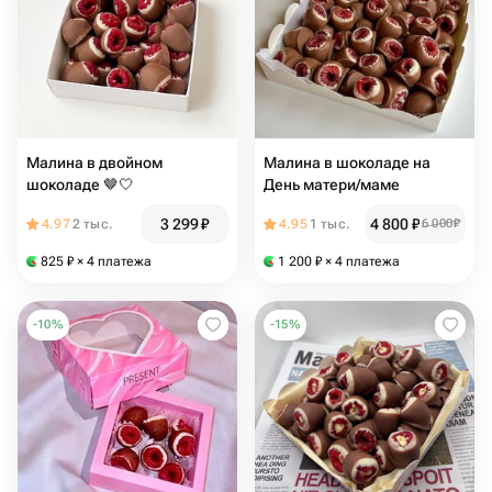
Малина в двойном
Малина в шоколаде на
шоколаде 🤎🤍
День матери/маме
3 299
₽
4 800
₽
4.97
2 тыс.
4.95
1 тыс.
6 000
₽
825
₽
× 4 платежа
1 200
₽
× 4 платежа
-
10
%
-
15
%