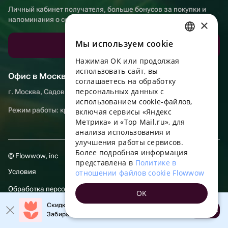
Личный кабинет получателя, больше бонусов за покупки и
напоминания о событиях
×
Мы используем сookie
Скачать приложение
RUSSIAN
Нажимая ОК или продолжая
ENGLISH
использовать сайт, вы
Офис в Москве
UKRAINIAN
соглашаетесь на обработку
персональных данных с
г. Москва, Садовническая набережная, д. 9, помещение 2/3
PORTUGUESE
использованием cookie-файлов,
Режим работы: круглосуточно
включая сервисы «Яндекс
SPANISH
Метрика» и «Top Mail.ru», для
анализа использования и
HUNGARIAN
улучшения работы сервисов.
ITALIAN
Более подробная информация
© Flowwow, inc
представлена в
Политике в
FRENCH
Условия
отношении файлов cookie Flowwow
TURKISH
Обработка персональных данных
OK
GERMAN
Скидка до 10% на первый заказ!
Компания осуществляет деятельность в области информационных
Открыть
Забирайте промокод в приложении!
POLISH
технологий: оказание услуг в сети “Интернет” по размещению
предложений (объявлений) продавцов о реализации товаров.