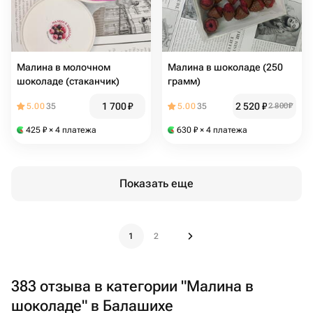
Малина в молочном
Малина в шоколаде (250
шоколаде (стаканчик)
грамм)
1 700
₽
2 520
₽
5.00
35
5.00
35
2 800
₽
425
₽
× 4 платежа
630
₽
× 4 платежа
Показать еще
1
2
383 отзыва в категории "Малина в
шоколаде" в Балашихе