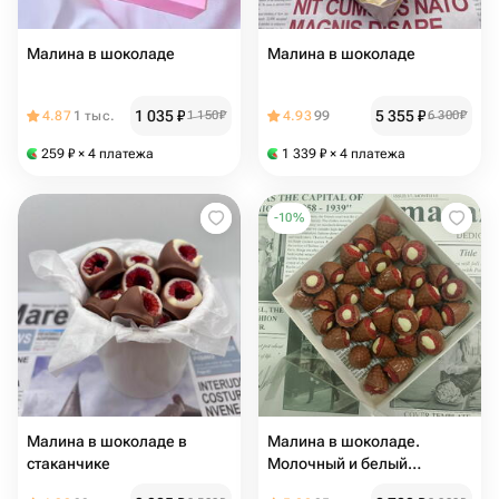
Малина в шоколаде
Малина в шоколаде
1 035
₽
5 355
₽
4.87
1 тыс.
1 150
₽
4.93
99
6 300
₽
259
₽
× 4 платежа
1 339
₽
× 4 платежа
-
10
%
Малина в шоколаде в
Малина в шоколаде.
стаканчике
Молочный и белый
шоколад (300 грамм)