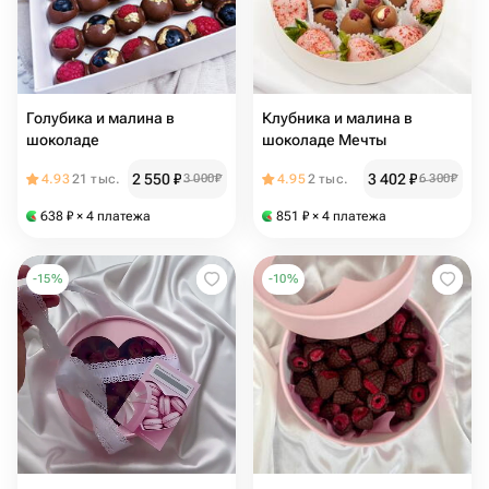
Голубика и малина в
Клубника и малина в
шоколаде
шоколаде Мечты
2 550
₽
3 402
₽
4.93
21 тыс.
3 000
₽
4.95
2 тыс.
6 300
₽
638
₽
× 4 платежа
851
₽
× 4 платежа
-
15
%
-
10
%