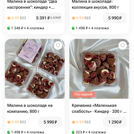
Малина в шоколаде "Два
Малина в шоколаде:
настроения": киндер +
коллекция вкусов, 800 г
матча
5 391
₽
5 990
₽
4.90
923
5 990
₽
4.90
923
1 348
₽
× 4 платежа
1 498
₽
× 4 платежа
Последний
Малина в шоколаде на
Креманка «Маленькая
компанию, 800 г
слабость» · Киндер · 200 г ·
Малина в шоколаде
5 990
₽
1 290
₽
4.90
923
4.90
923
1 498
₽
× 4 платежа
323
₽
× 4 платежа