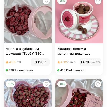
-
25
%
Малина в рубиновом
Малина в белом и
шоколаде "Барби"(350
молочном шоколаде
грамм)
3 190
₽
1 670
₽
4.90
923
4.92
8 тыс.
2 226
₽
798
₽
× 4 платежа
418
₽
× 4 платежа
-
10
%
-
10
%