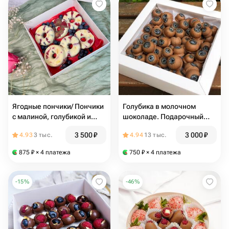
Ягодные пончики/ Пончики
Голубика в молочном
с малиной, голубикой и
шоколаде. Подарочный
клубникой. Тренд 2026
набор «Северное сияние»
3 500
₽
3 000
₽
4.93
3 тыс.
4.94
13 тыс.
875
₽
× 4 платежа
750
₽
× 4 платежа
-
15
%
-
46
%