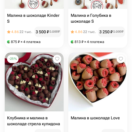
Малина в шоколаде Kinder
Малина и Голубика в
S
шоколаде S
3 500
₽
3 250
₽
4.86
22 тыс.
5 000
₽
4.86
22 тыс.
5 000
₽
875
₽
× 4 платежа
813
₽
× 4 платежа
-
25
%
Клубника и малина в
Малина в шоколаде Love
шоколаде стрела купидона