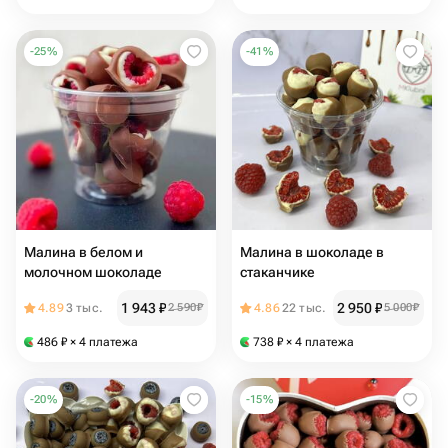
-
25
%
-
41
%
Малина в белом и
Малина в шоколаде в
молочном шоколаде
стаканчике
1 943
₽
2 950
₽
4.89
3 тыс.
2 590
₽
4.86
22 тыс.
5 000
₽
486
₽
× 4 платежа
738
₽
× 4 платежа
-
20
%
-
15
%