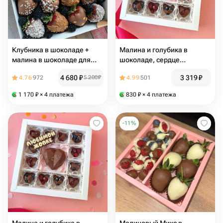
Клубника в шоколаде +
Малина и голубика в
малина в шоколаде для
шоколаде, сердце
любимых
дубайский шоколад,
4 680
₽
3 319
₽
4.76
972
5 200
₽
4.99
501
подарок любимой, маме
1 170
₽
× 4 платежа
830
₽
× 4 платежа
-
11
%