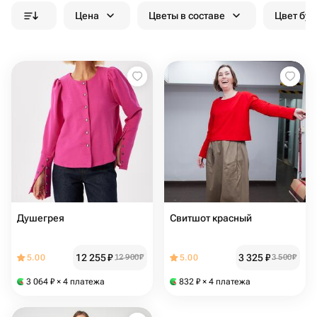
Цена
Цветы в составе
Цвет бук
Душегрея
Свитшот красный
12 255
₽
3 325
₽
5.00
12 900
₽
5.00
3 500
₽
3 064
₽
× 4 платежа
832
₽
× 4 платежа