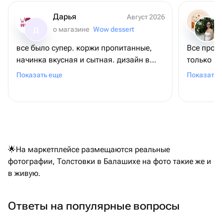
Дарья
Август 2026
о магазине
Wow dessert
Д
все было супер. коржи пропитанные,
Все прош
начинка вкусная и сытная. дизайн в
только в та
жизни очень удивил! гости были
очень кр
Показать еще
Показать 
довольны и я вместе с ними.
рекомендую к покупке!
🌟На маркетплейсе размещаются реальные
фотографии, Толстовки в Балашихе на фото такие же и
в живую.
Ответы на популярные вопросы