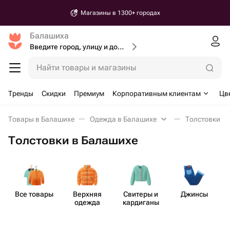
Магазины в 1300+ городах
Балашиха
Введите город, улицу и дом доставки
Найти товары и магазины
Тренды
Скидки
Премиум
Корпоративным клиентам
Цв
Товары в Балашихе
Одежда в Балашихе
Толстовки в
Толстовки в Балашихе
Все товары
Верхняя
Свитеры и
Джинсы
одежда
кардиганы