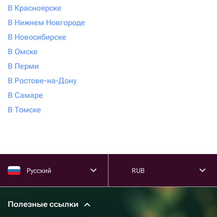
В Красноярске
В Нижнем Новгороде
В Новосибирске
В Омске
В Перми
В Ростове-на-Дону
В Самаре
В Томске
Русский
RUB
Полезные ссылки