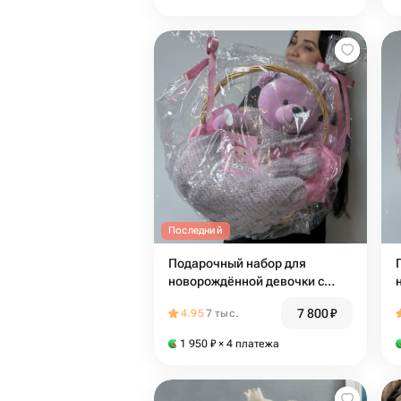
Последний
Подарочный набор для
новорождённой девочки с
игрушкой в плетеной корзине
7 800
₽
4.95
7 тыс.
1 950
₽
× 4 платежа