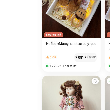
Последний
Набор «Мишутка нежное утро»
7 081
₽
5.00
7 300
₽
1 771
₽
× 4 платежа
-