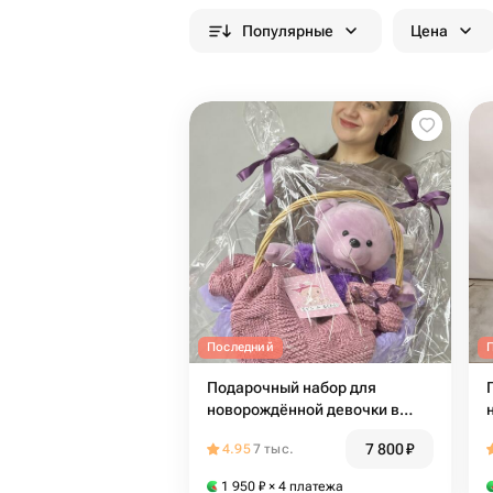
Популярные
Цена
Последний
Подарочный набор для
новорождённой девочки в
плетеной корзине 🩷
7 800
₽
4.95
7 тыс.
1 950
₽
× 4 платежа