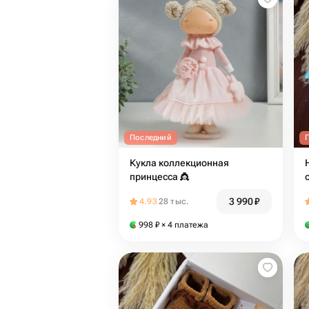
Последний
Кукла коллекционная
принцесса 👸
3 990
₽
4.93
28 тыс.
998
₽
× 4 платежа