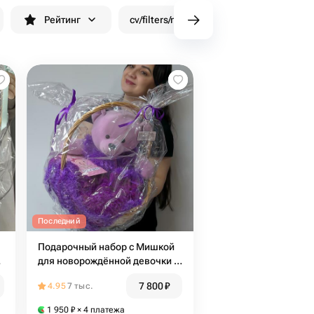
Рейтинг
cv/filters/name_fast_delivery
Скид
Последний
Подарочный набор с Мишкой
для новорождённой девочки в
плетеной корзине
7 800
₽
4.95
7 тыс.
1 950
₽
× 4 платежа