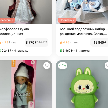
Последний
Последний
Фарфоровая кукла
Большой подарочный набор н
коллекционная
рождение мальчика. Соска,
игрушка, носочки, грызунок,
8 970
₽
13 840
₽
4.73
1 тыс.
14 950
₽
4.93
4 тыс.
погремушка, мед и платочек
2 243
₽
× 4 платежа
3 460
₽
× 4 платежа
-
15
%