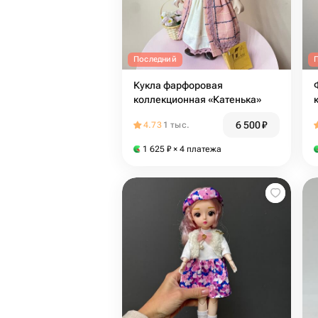
Последний
Кукла фарфоровая
коллекционная «Катенька»
6 500
₽
4.73
1 тыс.
1 625
₽
× 4 платежа