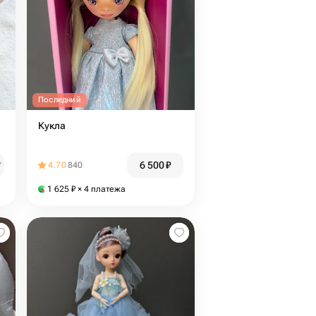
Последний
Кукла
6 500
₽
₽
4.70
840
1 625
₽
× 4 платежа