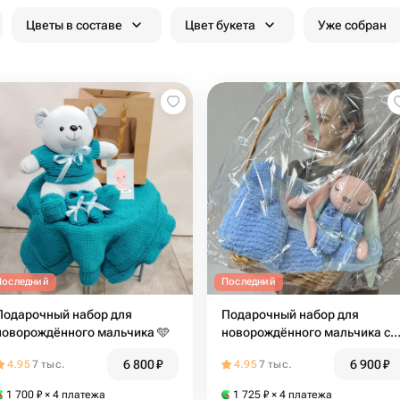
Цветы в составе
Цвет букета
Уже собран
Последний
Последний
Подарочный набор для
Подарочный набор для
новорождённого мальчика 🩵
новорождённого мальчика с
Зайкой в плетеной корзине
6 800
₽
6 900
₽
4.95
7 тыс.
4.95
7 тыс.
1 700
₽
× 4 платежа
1 725
₽
× 4 платежа