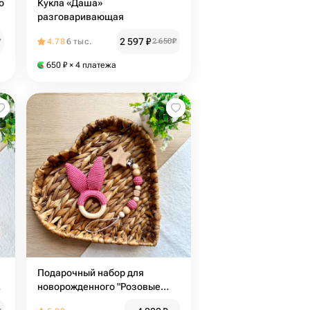
о
Кукла «Даша»
разговаривающая
2 597
₽
₽
4.78
6 тыс.
2 650
₽
650
₽
× 4 платежа
Подарочный набор для
новорожденного "Розовые
ушки". Шуршащие ушки и