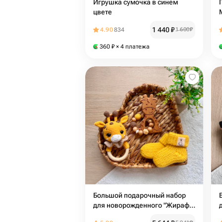
Игрушка сумочка в синем
цвете
1 440
₽
4.90
834
1 600
₽
360
₽
× 4 платежа
Большой подарочный набор
для новорожденного "Жираф".
Погремушка, прорезыватель