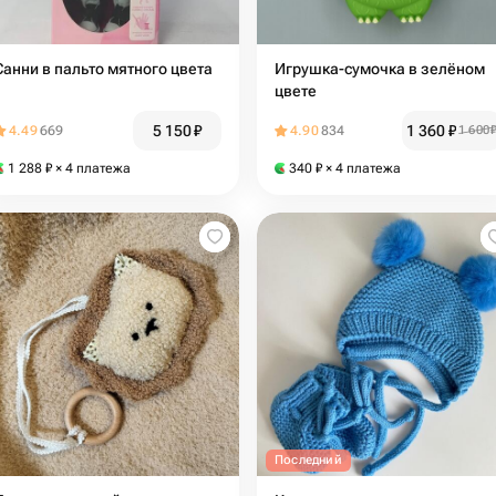
Санни в пальто мятного цвета
Игрушка-сумочка в зелёном
цвете
5 150
₽
1 360
₽
4.49
669
4.90
834
1 600
1 288
₽
× 4 платежа
340
₽
× 4 платежа
Последний