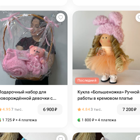
Последний
Подарочный набор для
Кукла «Большеножка» Ручной
новорождённой девочки с
работы в кремовом платье
розовым Мишкой
6 900
₽
7 200
₽
4.95
7 тыс.
4.84
3 тыс.
1 725
₽
× 4 платежа
1 800
₽
× 4 платежа