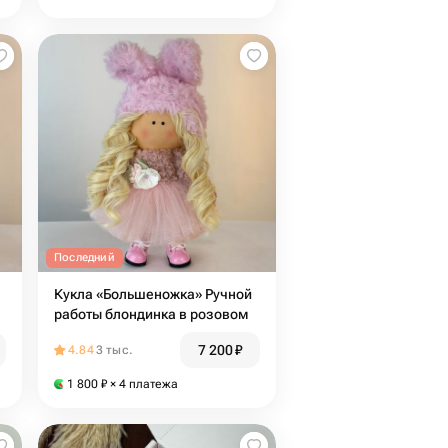
Последний
Кукла «Большеножка» Ручной
работы блондинка в розовом
7 200
₽
4.84
3 тыс.
1 800
₽
× 4 платежа