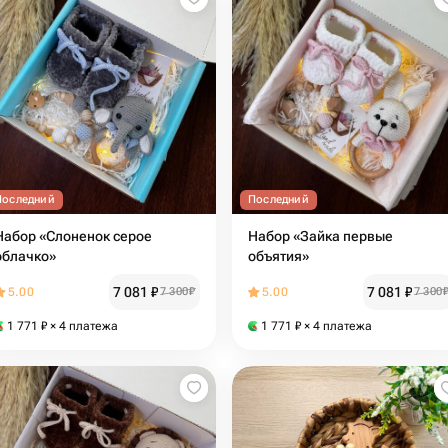
Последний
Последний
Набор «Слоненок серое
Набор «Зайка первые
облачко»
объятия»
7 081
₽
7 081
₽
5.00
7 300
₽
5.00
7 300
1 771
₽
× 4 платежа
1 771
₽
× 4 платежа