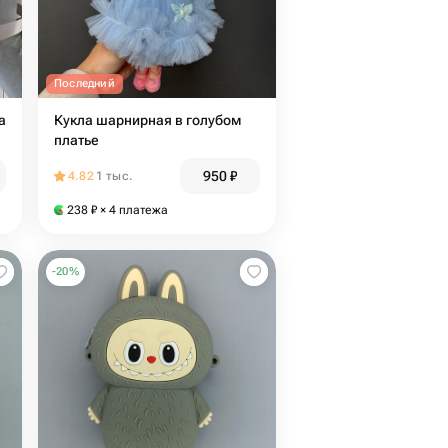
Последний
а
Кукла шарнирная в голубом
платье
950
₽
4.82
1 тыс.
238
₽
× 4 платежа
-
20
%