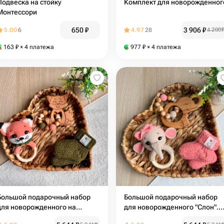
Подвеска на стойку
Комплект для новорожденног
Монтессори
650
₽
3 906
₽
5.00
6
4.97
28
4 200
163
₽
× 4 платежа
977
₽
× 4 платежа
Большой подарочный набор
Большой подарочный набор
для новорожденного на
для новорожденного "Слон".
выписку "Лиса". Погремушка,
Погремушка, прорезыватель