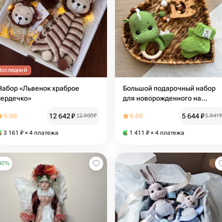
Последний
Набор «Львенок храброе
Большой подарочный набор
сердечко»
для новорожденного на
выписку "Дракон".
12 642
₽
5 644
₽
5.00
12 900
₽
5.00
5 941
Погремушка, прорезыватель
для зубов и носочки
3 161
₽
× 4 платежа
1 411
₽
× 4 платежа
40
%