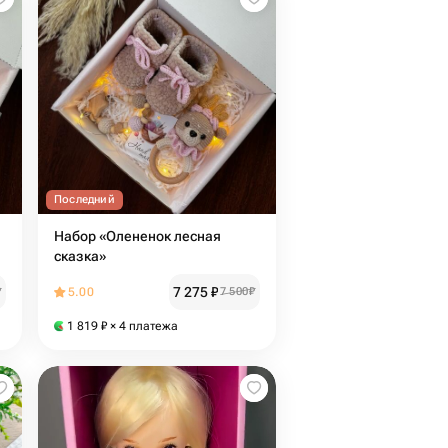
Последний
Набор «Олененок лесная
сказка»
7 275
₽
₽
5.00
7 500
₽
1 819
₽
× 4 платежа