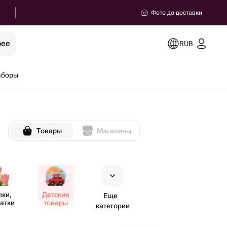
Фото до доставки
рее
RUB
аборы
Товары
Магазины
ки,
Детские
Еще
атки
товары
категории