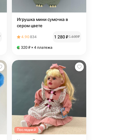
Игрушка мини сумочка в
сером цвете
1 280
₽
₽
4.90
834
1 600
₽
320
₽
× 4 платежа
Последний