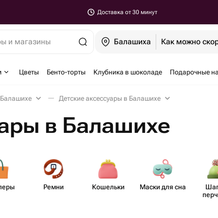
Доставка от 30 минут
ры и магазины
Балашиха
Как можно ско
м
Цветы
Бенто-торты
Клубника в шоколаде
Подарочные н
 Балашихе
Детские аксессуары в Балашихе
ары в Балашихе
перы
Ремни
Кошельки
Маски для сна
Шап
перч