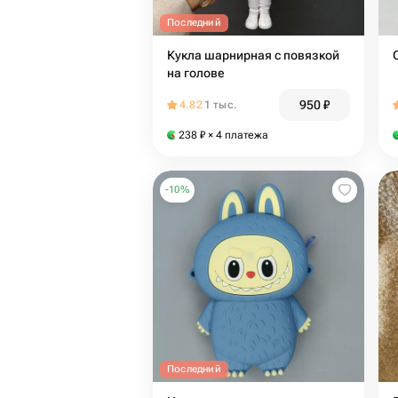
Последний
Кукла шарнирная с повязкой
на голове
950
₽
4.82
1 тыс.
238
₽
× 4 платежа
-
10
%
Последний