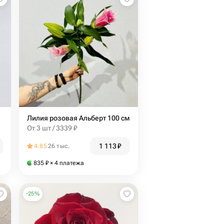
Лилия розовая Альберт 100 см
От 3 шт / 3339 ₽
1 113
₽
4.85
26 тыс.
835
₽
× 4 платежа
-
25
%