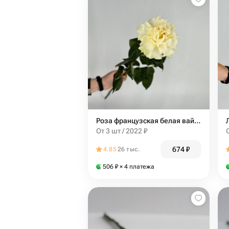
Роза французская белая вайт мондиаль white mondiale 70 см
От 3 шт / 2022 ₽
674
₽
4.85
26 тыс.
506
₽
× 4 платежа