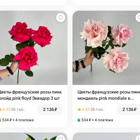
Цветы французские розы пинк
Цветы французские розы пин
флойд pink floyd Эквадор 3 шт
мондиаль pink mondiale в
букете без упаковки для дома
2 136
₽
2 136
₽
4.85
26 тыс.
4.85
26 тыс.
3 шт
534
₽
× 4 платежа
534
₽
× 4 платежа