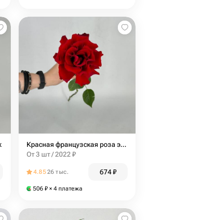
к
Красная французская роза эксплорер explorer 70 см
От 3 шт / 2022 ₽
674
₽
4.85
26 тыс.
506
₽
× 4 платежа