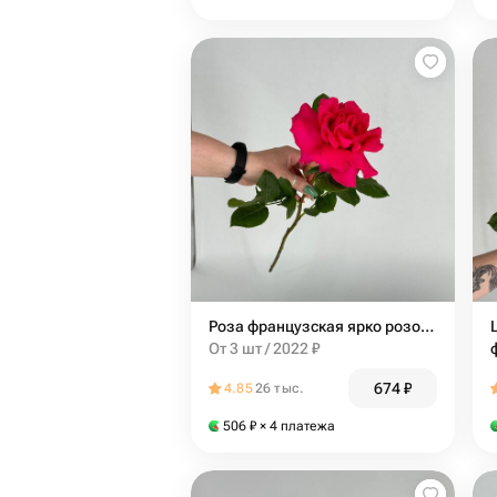
Роза французская ярко розовая пинк флойд pink floyd Эквадор 70 см
От 3 шт / 2022 ₽
674
₽
4.85
26 тыс.
506
₽
× 4 платежа