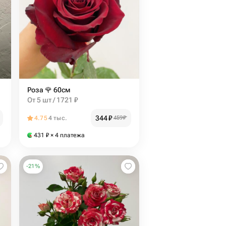
Роза 🌹 60см
От 5 шт / 1721 ₽
344
₽
4.75
4 тыс.
459
₽
431
₽
× 4 платежа
-
21
%