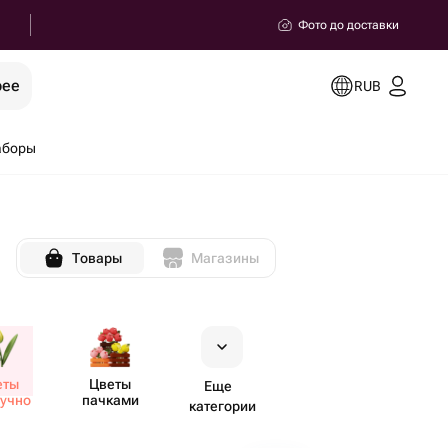
Фото до доставки
рее
RUB
аборы
Товары
Магазины
еты
Цветы
Еще
учно
пачками
категории