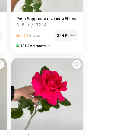
Роза бордовая высокая 60 см
От 5 шт / 1721 ₽
344
₽
4.75
4 тыс.
459
₽
431
₽
× 4 платежа