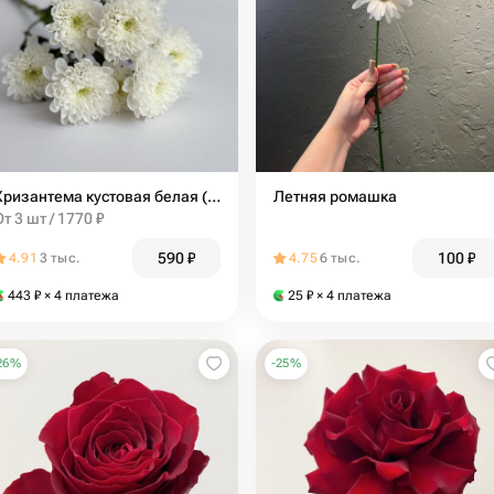
Хризантема кустовая белая (Алтай)
Летняя ромашка
От 3 шт / 1770 ₽
590
₽
100
₽
4.91
3 тыс.
4.75
6 тыс.
443
₽
× 4 платежа
25
₽
× 4 платежа
26
%
-
25
%