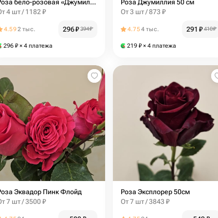
Роза бело-розовая «Джумилия»
Роза Джумиллия 50 см
От 4 шт / 1182 ₽
От 3 шт / 873 ₽
296
₽
291
₽
4.59
2 тыс.
394
₽
4.75
4 тыс.
410
₽
296
₽
× 4 платежа
219
₽
× 4 платежа
Роза Эквадор Пинк Флойд
Роза Эксплорер 50см
От 7 шт / 3500 ₽
От 7 шт / 3843 ₽