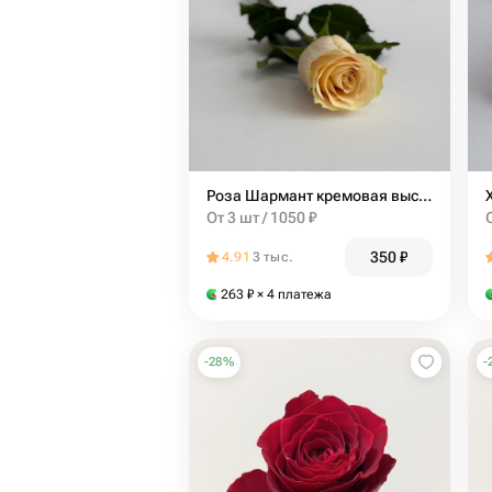
Роза Шармант кремовая высота стебля 50 см
От 3 шт / 1050 ₽
350
₽
4.91
3 тыс.
263
₽
× 4 платежа
-
28
%
-