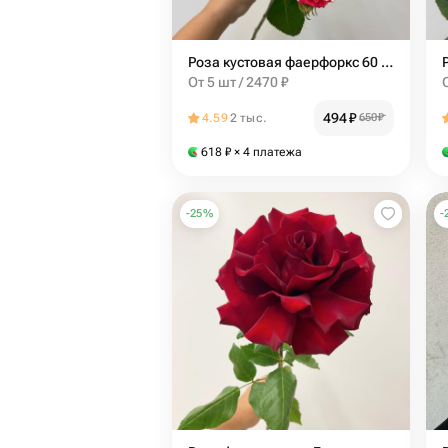
Роза кустовая фаерфоркс 60 см
От 5 шт / 2470 ₽
494
₽
4.59
2 тыс.
650
₽
618
₽
× 4 платежа
-
25
%
-