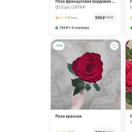
Роза французская Бордовая 70 см
От 5 шт / 2974 ₽
595
₽
4.75
4 тыс.
793
₽
744
₽
× 4 платежа
-
10
%
Роза красная