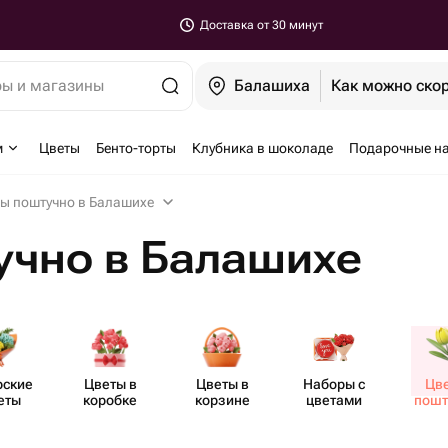
Доставка от 30 минут
ры и магазины
Балашиха
Как можно ско
м
Цветы
Бенто-торты
Клубника в шоколаде
Подарочные н
ы поштучно в Балашихе
учно в Балашихе
рские
Цветы в
Цветы в
Наборы с
Цв
еты
коробке
корзине
цветами
пошт