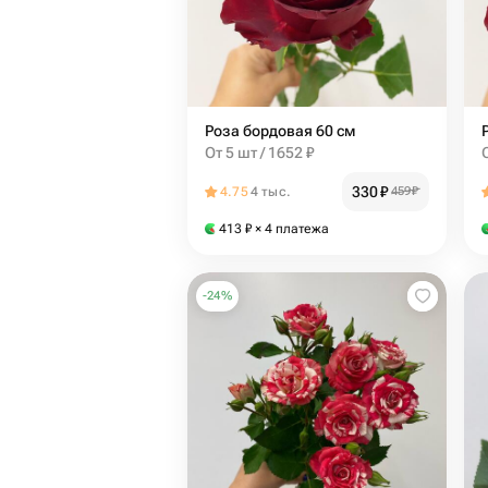
Роза бордовая 60 см
От 5 шт / 1652 ₽
330
₽
4.75
4 тыс.
459
₽
413
₽
× 4 платежа
-
24
%