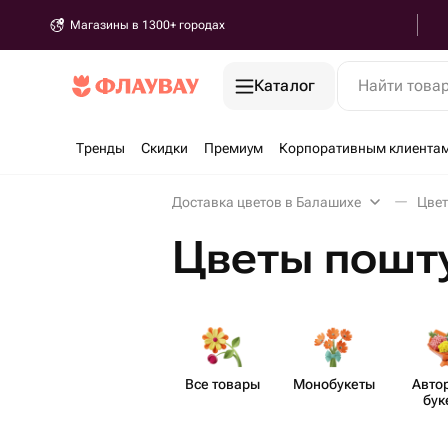
Магазины в 1300+ городах
Каталог
Найти това
Тренды
Скидки
Премиум
Корпоративным клиента
Доставка цветов в Балашихе
Цвет
Цветы пошт
Все товары
Моно​букеты
Авто
бук