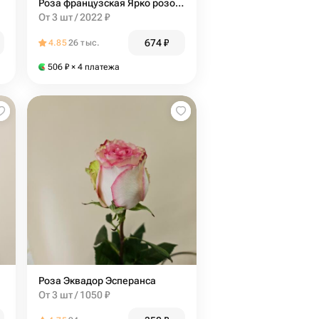
Роза французская Ярко розовая Пинк флоуд Pink Floyd Эквадор 70 см
От 3 шт / 2022 ₽
674
₽
4.85
26 тыс.
506
₽
× 4 платежа
Роза Эквадор Эсперанса
От 3 шт / 1050 ₽