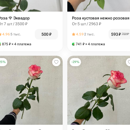
Роза 🌹 Эквадор
Роза кустовая нежно розовая
От 7 шт / 3500 ₽
От 5 шт / 2963 ₽
500
₽
593
₽
4.96
5 тыс.
4.59
2 тыс.
750
₽
875
₽
× 4 платежа
741
₽
× 4 платежа
25
%
-
29
%