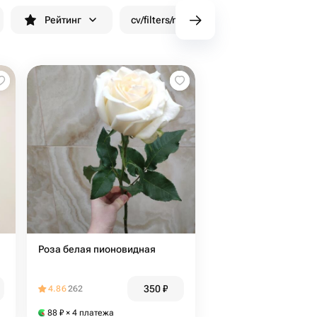
Рейтинг
cv/filters/name_fast_delivery
Скид
Роза белая пионовидная
350
₽
4.86
262
88
₽
× 4 платежа