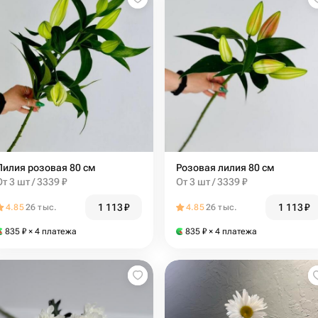
Лилия розовая 80 см
Розовая лилия 80 см
От 3 шт / 3339 ₽
От 3 шт / 3339 ₽
1 113
₽
1 113
₽
4.85
26 тыс.
4.85
26 тыс.
835
₽
× 4 платежа
835
₽
× 4 платежа