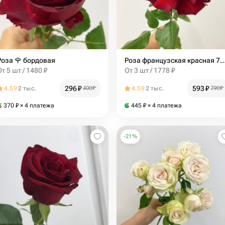
Роза 🌹 бордовая
Роза французская красная 
От 5 шт / 1480 ₽
От 3 шт / 1778 ₽
296
₽
593
₽
4.59
2 тыс.
400
₽
4.59
2 тыс.
790
₽
370
₽
× 4 платежа
445
₽
× 4 платежа
-
21
%