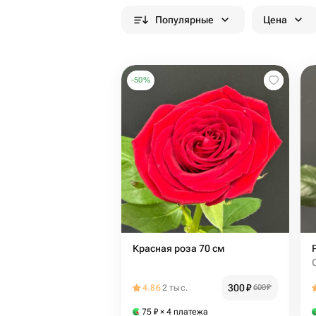
Популярные
Цена
-
50
%
Красная роза 70 см
300
₽
4.86
2 тыс.
600
₽
75
₽
× 4 платежа