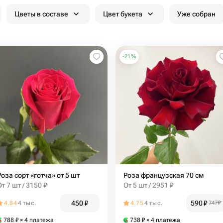
Цветы в составе
Цвет букета
Уже собран
-
21
%
Роза сорт «готча» от 5 шт
Роза французская 70 см
От 7 шт / 3150 ₽
От 5 шт / 2951 ₽
450
₽
590
₽
4.84
4 тыс.
4.75
4 тыс.
747
₽
788
₽
× 4 платежа
738
₽
× 4 платежа