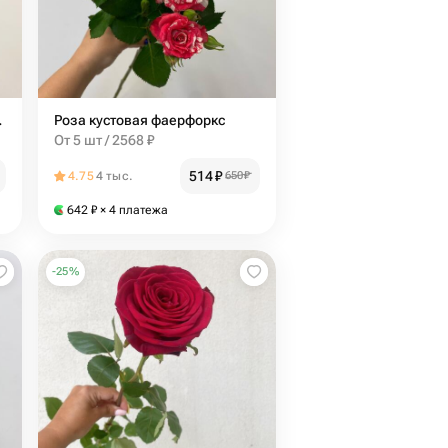
70 см
Роза кустовая фаерфоркс
От 5 шт / 2568 ₽
514
₽
4.75
4 тыс.
650
₽
642
₽
× 4 платежа
-
25
%