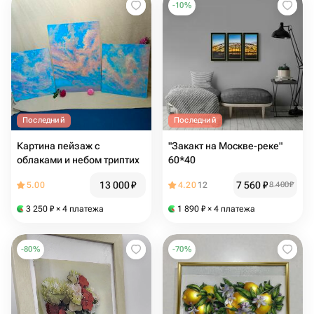
-
10
%
Последний
Последний
Картина пейзаж с
"Закакт на Москве-реке"
облаками и небом триптих
60*40
13 000
₽
7 560
₽
5.00
4.20
12
8 400
₽
3 250
₽
× 4 платежа
1 890
₽
× 4 платежа
-
80
%
-
70
%