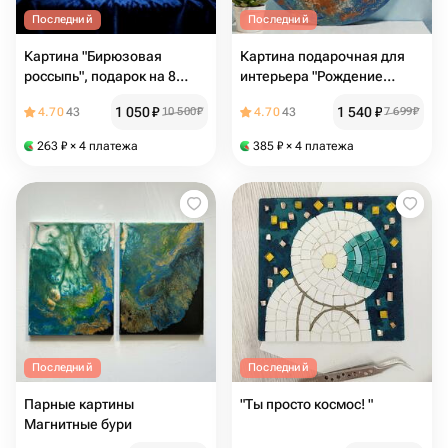
Последний
Последний
Картина "Бирюзовая
Картина подарочная для
россыпь", подарок на 8
интерьера "Рождение
марта
весны" 40 на 40
1 050
₽
1 540
₽
4.70
43
10 500
₽
4.70
43
7 699
₽
263
₽
× 4 платежа
385
₽
× 4 платежа
Последний
Последний
Парные картины
"Ты просто космос! "
Магнитные бури