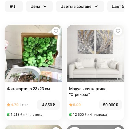
Цена
Цветы в составе
Цвет бук
Фитокартина 23х23 см
Модульная картина
"Стрекоза"
4 850
₽
50 000
₽
4.70
1 тыс.
5.00
1 213
₽
× 4 платежа
12 500
₽
× 4 платежа