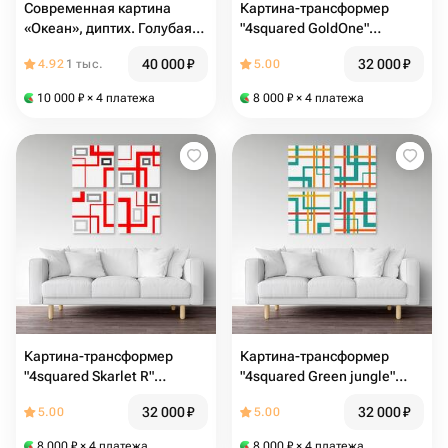
Современная картина
Картина-трансформер
«Океан», диптих. Голубая
"4squared GoldOne"
картина для интерьера,
140х140см
40 000
₽
32 000
₽
4.92
1 тыс.
5.00
картина море в дом
10 000
₽
× 4 платежа
8 000
₽
× 4 платежа
Картина-трансформер
Картина-трансформер
"4squared Skarlet R"
"4squared Green jungle"
140х140см
140х140см
32 000
₽
32 000
₽
5.00
5.00
8 000
₽
× 4 платежа
8 000
₽
× 4 платежа