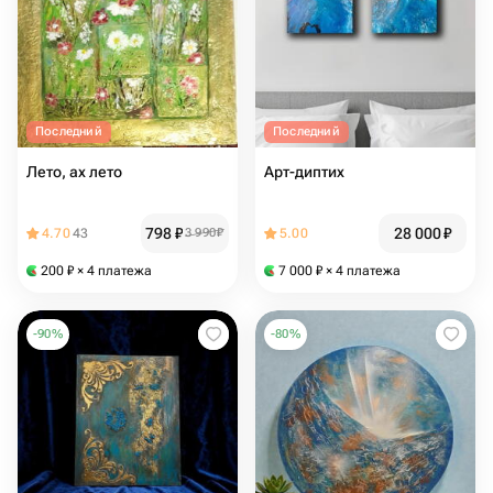
Последний
Последний
Лето, ах лето
Арт-диптих
798
₽
28 000
₽
4.70
43
3 990
₽
5.00
200
₽
× 4 платежа
7 000
₽
× 4 платежа
-
90
%
-
80
%