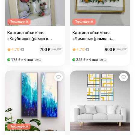
Последний
Последний
Картина объемная
Картина объемная
«Клубника» (рамка к
«Лимоны» (рамка в
подарок)
подарок)
700
₽
900
₽
4.70
43
3 500
₽
4.70
43
3 000
₽
175
₽
× 4 платежа
225
₽
× 4 платежа
Последний