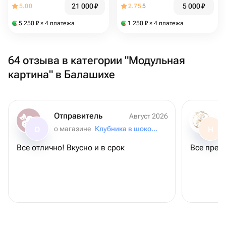
21 000
₽
5 000
₽
5.00
2.75
5
5 250
₽
× 4 платежа
1 250
₽
× 4 платежа
64 отзыва в категории "Модульная
картина" в Балашихе
Отправитель
Август 2026
о магазине
Клубника в шоколаде и зефир
О
Н
Все отлично! Вкусно и в срок
Все прек