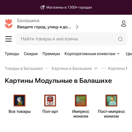
Доставка от 30 минут
Балашиха
Введите город, улицу и дом доставки
Найти товары и магазины
Тренды
Скидки
Премиум
Корпоративным клиентам
Цв
Товары в Балашихе
Картины в Балашихе
Картины Мо
Картины Модульные в Балашихе
Все товары
Поп-арт
Импресс​
Пост-импресс​
ионизм
ионизм