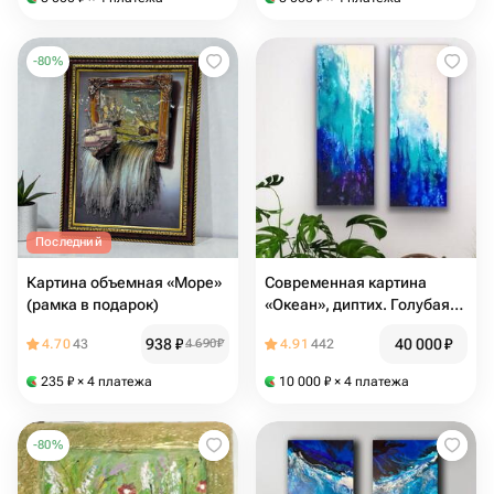
-
80
%
Последний
Картина объемная «Море»
Современная картина
(рамка в подарок)
«Океан», диптих. Голубая
картина для интерьера,
938
₽
40 000
₽
4.70
43
4 690
₽
4.91
442
картина море в дом
235
₽
× 4 платежа
10 000
₽
× 4 платежа
-
80
%