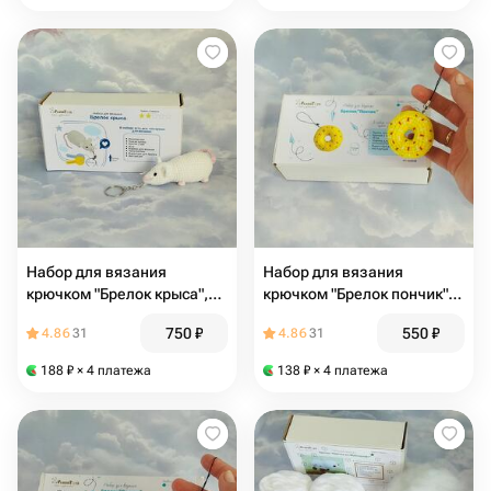
Набор для вязания
Набор для вязания
крючком "Брелок крыса",
крючком "Брелок пончик",
белая
жёлтый
750
₽
550
₽
4.86
31
4.86
31
188
₽
× 4 платежа
138
₽
× 4 платежа