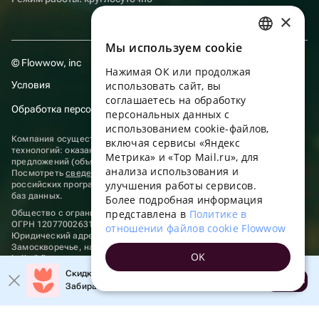
×
Мы используем сookie
RUSSIAN
© Flowwow, inc
Нажимая ОК или продолжая
ENGLISH
Условия
использовать сайт, вы
UKRAINIAN
соглашаетесь на обработку
Обработка персональных данных
персональных данных с
PORTUGUESE
использованием cookie-файлов,
Компания осуществляет деятельность в области информационных
включая сервисы «Яндекс
SPANISH
технологий: оказание услуг в сети “Интернет” по размещению
Метрика» и «Top Mail.ru», для
предложений (объявлений) продавцов о реализации товаров.
анализа использования и
HUNGARIAN
Посмотреть
сведения о программах
, включенных в реестр
улучшения работы сервисов.
российских программ для электронных вычислительных машин и
ITALIAN
баз данных.
Более подробная информация
представлена в
Политике в
Общество с ограниченной ответственностью «ФЛАУВАУ»
FRENCH
ОГРН 1207700263198, ИНН 9702020445
отношении файлов cookie Flowwow
Юридический адрес: г. Москва, вн.тер. г. Муниципальный округ
TURKISH
Замоскворечье, наб. Садовническая, д. 9, помещ. 2/3.
OK
hello@flowwow.com
8 800 555-16-15
GERMAN
Скидка до 10% на первый заказ!
Применяются
рекомендательные технологии
Открыть
Забирайте промокод в приложении!
POLISH