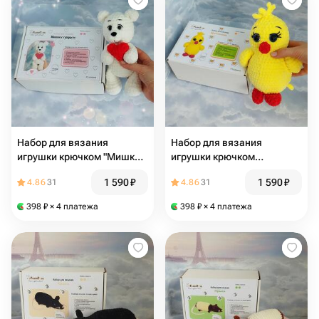
Набор для вязания
Набор для вязания
игрушки крючком "Мишка с
игрушки крючком
сердцем"
"Цыплёнок"
1 590
₽
1 590
₽
4.86
31
4.86
31
398
₽
× 4 платежа
398
₽
× 4 платежа