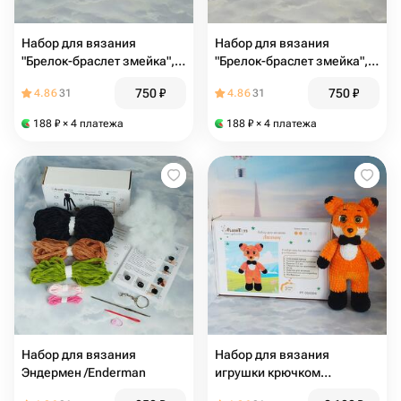
Набор для вязания
Набор для вязания
"Брелок-браслет змейка",
"Брелок-браслет змейка",
зелено-желтая
зелено-красная
750
₽
750
₽
4.86
31
4.86
31
188
₽
× 4 платежа
188
₽
× 4 платежа
Набор для вязания
Набор для вязания
Эндермен /Enderman
игрушки крючком
"Лисенок"