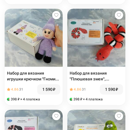
Набор для вязания
Набор для вязания
игрушки крючком "Гномик",
"Плюшевая змея",
фиолетовый
коралловая
1 590
₽
1 590
₽
4.86
31
4.86
31
398
₽
× 4 платежа
398
₽
× 4 платежа