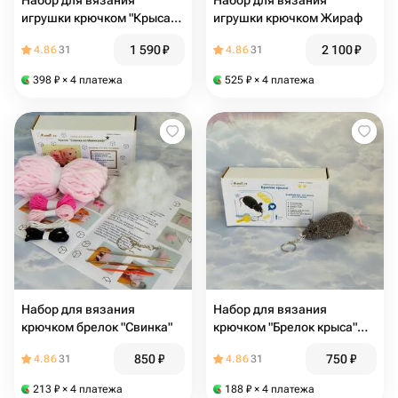
Набор для вязания
Набор для вязания
игрушки крючком "Крыса",
игрушки крючком Жираф
серо-белая
1 590
₽
2 100
₽
4.86
31
4.86
31
398
₽
× 4 платежа
525
₽
× 4 платежа
Набор для вязания
Набор для вязания
крючком брелок "Свинка"
крючком "Брелок крыса"
серая
850
₽
750
₽
4.86
31
4.86
31
213
₽
× 4 платежа
188
₽
× 4 платежа