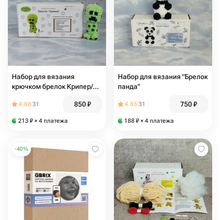
Набор для вязания
Набор для вязания "Брелок
крючком брелок Крипер/
панда"
Creeper
850
₽
750
₽
4.86
31
4.86
31
213
₽
× 4 платежа
188
₽
× 4 платежа
-
40
%