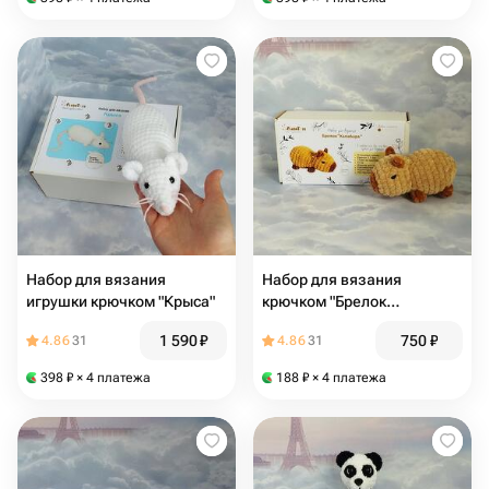
Набор для вязания
Набор для вязания
игрушки крючком "Крыса"
крючком "Брелок
капибара"
1 590
₽
750
₽
4.86
31
4.86
31
398
₽
× 4 платежа
188
₽
× 4 платежа