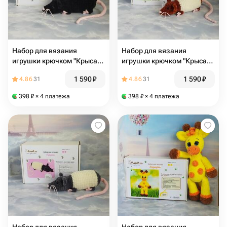
Набор для вязания
Набор для вязания
игрушки крючком "Крыса",
игрушки крючком "Крыса",
чёрная
коричневая
1 590
₽
1 590
₽
4.86
31
4.86
31
398
₽
× 4 платежа
398
₽
× 4 платежа