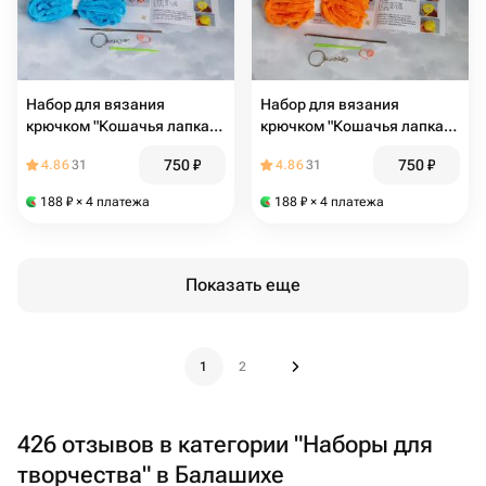
Набор для вязания
Набор для вязания
крючком "Кошачья лапка",
крючком "Кошачья лапка",
серо-голубая
бело-оранжевая
750
₽
750
₽
4.86
31
4.86
31
188
₽
× 4 платежа
188
₽
× 4 платежа
Показать еще
1
2
426 отзывов в категории "Наборы для
творчества" в Балашихе