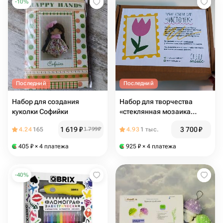
-
10
%
Последний
Последний
Набор для создания
Набор для творчества
куколки Софийки
«стеклянная мозаика
ЦВЕТОЧЕК»
1 619
₽
3 700
₽
4.24
165
1 799
₽
4.93
1 тыс.
405
₽
× 4 платежа
925
₽
× 4 платежа
-
40
%