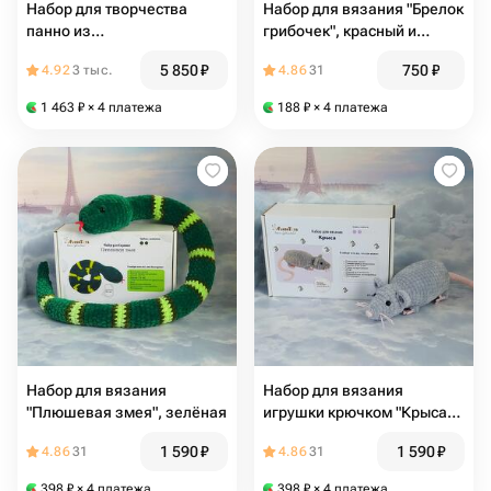
Набор для творчества
Набор для вязания "Брелок
панно из
грибочек", красный и
стабилизированного мха с
коричневый
5 850
₽
750
₽
4.92
3 тыс.
4.86
31
подсветкой
1 463
₽
× 4 платежа
188
₽
× 4 платежа
Набор для вязания
Набор для вязания
"Плюшевая змея", зелёная
игрушки крючком "Крыса",
серая
1 590
₽
1 590
₽
4.86
31
4.86
31
398
₽
× 4 платежа
398
₽
× 4 платежа