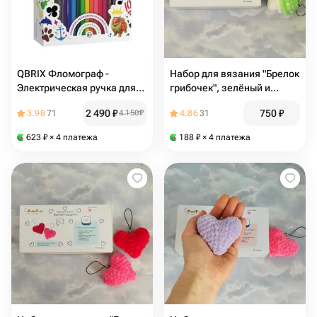
QBRIX Фломограф -
Набор для вязания "Брелок
Электрическая ручка для
грибочек", зелёный и
распыления краски с
фиолетовый
2 490
₽
750
₽
3.98
71
4 150
₽
4.86
31
фломастерами
623
₽
× 4 платежа
188
₽
× 4 платежа