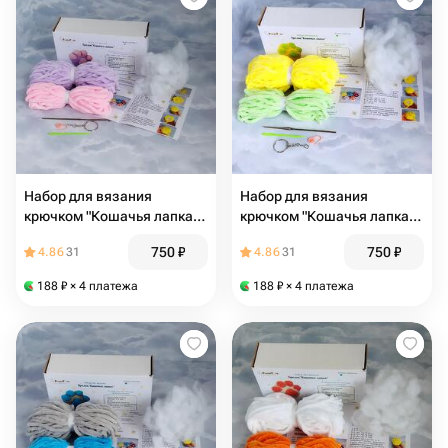
Набор для вязания
Набор для вязания
крючком "Кошачья лапка",
крючком "Кошачья лапка",
фиолетово-розовая
жёлто-зелёная
750
₽
750
₽
4.86
31
4.86
31
188
₽
× 4 платежа
188
₽
× 4 платежа