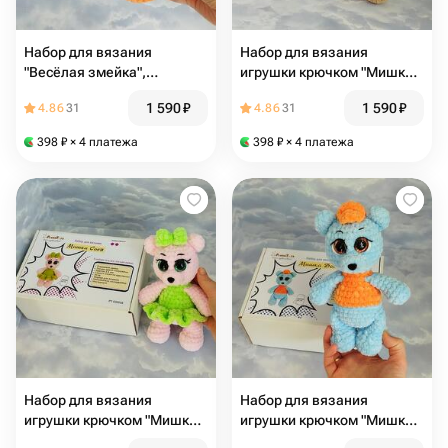
Набор для вязания
Набор для вязания
"Весёлая змейка",
игрушки крючком "Мишка с
оранжевая
бантом"
1 590
₽
1 590
₽
4.86
31
4.86
31
398
₽
× 4 платежа
398
₽
× 4 платежа
Набор для вязания
Набор для вязания
игрушки крючком "Мишка
игрушки крючком "Мишка
Соня"
Боня"