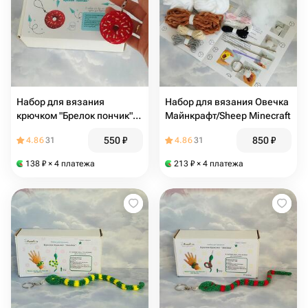
Набор для вязания
Набор для вязания Овечка
крючком "Брелок пончик",
Майнкрафт/Sheep Minecraft
красный
550
₽
850
₽
4.86
31
4.86
31
138
₽
× 4 платежа
213
₽
× 4 платежа