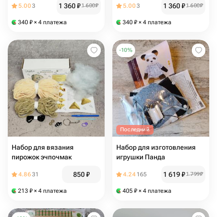
1 360
₽
1 360
₽
5.00
3
1 600
₽
5.00
3
1 600
₽
340
₽
× 4 платежа
340
₽
× 4 платежа
-
10
%
Последний
Набор для вязания
Набор для изготовления
пирожок эчпочмак
игрушки Панда
850
₽
1 619
₽
4.86
31
4.24
165
1 799
₽
213
₽
× 4 платежа
405
₽
× 4 платежа