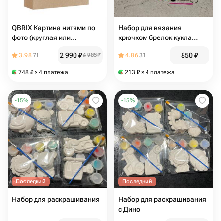
QBRIX Картина нитями по
Набор для вязания
фото (круглая или
крючком брелок кукла
квадратная картина по
Вуду, бежевый
2 990
₽
850
₽
3.98
71
4 983
₽
4.86
31
своей фотографии на
выбор, 2 в 1)
748
₽
× 4 платежа
213
₽
× 4 платежа
-
15
%
-
15
%
Последний
Последний
Набор для раскрашивания
Набор для раскрашивания
с Дино