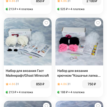
850
₽
2 100
₽
4.86
31
4.86
31
213
₽
× 4 платежа
525
₽
× 4 платежа
Набор для вязания Гаст
Набор для вязания
Майнкрафт/Ghast Minecraft
крючком "Кошачья лапка",
черно-розовая
850
₽
750
₽
4.86
31
4.86
31
213
₽
× 4 платежа
188
₽
× 4 платежа