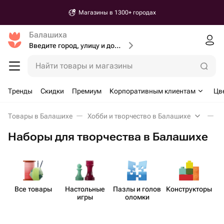
Магазины в 1300+ городах
Балашиха
Введите город, улицу и дом доставки
Найти товары и магазины
Тренды
Скидки
Премиум
Корпоративным клиентам
Цв
Товары в Балашихе
Хобби и творчество в Балашихе
Н
Наборы для творчества в Балашихе
Все товары
Наст​ольные
Пазлы и голов​
Констр​укторы
игры
оломки