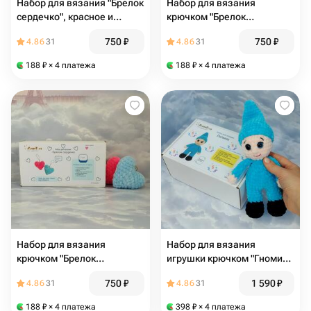
Набор для вязания "Брелок
Набор для вязания
сердечко", красное и
крючком "Брелок
розовое
сердечко", розовое и
750
₽
750
₽
4.86
31
4.86
31
фиолетовое
188
₽
× 4 платежа
188
₽
× 4 платежа
Набор для вязания
Набор для вязания
крючком "Брелок
игрушки крючком "Гномик",
сердечко", розовое и
голубой
750
₽
1 590
₽
4.86
31
4.86
31
голубое
188
₽
× 4 платежа
398
₽
× 4 платежа