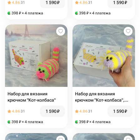
1 590
₽
1 590
₽
4.86
31
4.86
31
398
₽
× 4 платежа
398
₽
× 4 платежа
Набор для вязания
Набор для вязания
крючком "Кот-колбаса"
крючком "Кот-колбаса",
желтый
1 590
₽
1 590
₽
4.86
31
4.86
31
398
₽
× 4 платежа
398
₽
× 4 платежа