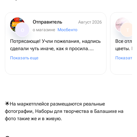
Отправитель
Август 2026
о магазине
Мосбенто
О
Т
Потрясающе! Учли пожелания, надпись
Все отли
сделали чуть иначе, как я просила.
цветы. П
Учитывая что заказывала ночью, а
ожидаем
Показать еще
Показать 
заказ был уже к району полудня
следующего дня. Помогали с курьером,
когда возникли проблемы на месте.
Маме торт очень понравился. Спасибо
большое!
🌟На маркетплейсе размещаются реальные
фотографии, Наборы для творчества в Балашихе на
фото такие же и в живую.