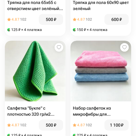
Тряпка для пола 65х65 с
Тряпка для пола 60х90 цвет
отверстием цвет зелёный 1
зелёный
шт
500
₽
600
₽
4.87
102
4.87
102
125
₽
× 4 платежа
150
₽
× 4 платежа
Салфетка "Букле" с
Набор салфеток из
плотностью 320 гр/м2
микрофибры для
размером 40х60
кухни,дачи, туризма 40х60
500
₽
1 100
₽
4.87
102
4.87
102
,плотность 300 гр/м, цвет
светло синий, ярко
125
₽
× 4 платежа
275
₽
× 4 платежа