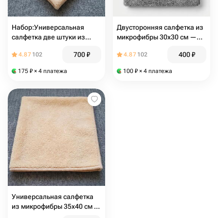
Набор:Универсальная
Двусторонняя салфетка из
салфетка две штуки из
микрофибры 30х30 см —
микрофибры 35х40 см —
профессиональный уход 2-
700
₽
400
₽
4.87
102
4.87
102
идеальная чистота без
в-1
разводов
175
₽
× 4 платежа
100
₽
× 4 платежа
Универсальная салфетка
из микрофибры 35х40 см —
идеальная чистота без