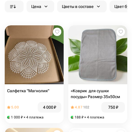
Цена
Цветы в составе
Цвет бук
Салфетка "Магнолия"
«Коврик для сушки
посуды» Размер 35х50см
4 000
₽
750
₽
5.00
4.87
102
1 000
₽
× 4 платежа
188
₽
× 4 платежа