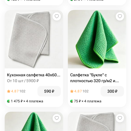
розовый, светло-серый
Кухонная салфетка 40х60 из вафельной микрофибры
Салфетка "Букле" с
От 10 шт / 5900 ₽
плотностью 320 гр/м2 и
размером 30х30см
590
₽
300
₽
4.87
102
4.87
102
1 475
₽
× 4 платежа
75
₽
× 4 платежа