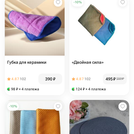
-
10
%
Губка для керамики
«Двойная сила»
390
₽
495
₽
4.87
102
4.87
102
550
₽
98
₽
× 4 платежа
124
₽
× 4 платежа
-
10
%