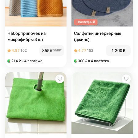
Последний
Набор тряпочек из
Салфетки интерьерные
микрофибры 3 шт
(джинс)
855
₽
1 200
₽
4.87
102
950
₽
4.77
152
214
₽
× 4 платежа
300
₽
× 4 платежа