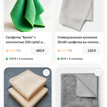
Салфетка "Букле" с
Универсальная кухонная
плотностью 320 гр/м2 и
35х40 салфетка из плотной
размером 35х40 см
вафельной микрофибры
400
₽
320
₽
4.87
102
4.87
102
100
₽
× 4 платежа
80
₽
× 4 платежа