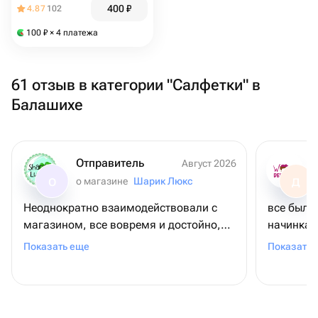
400
₽
4.87
102
разводов
100
₽
× 4 платежа
61 отзыв в категории "Салфетки" в
Балашихе
Отправитель
Август 2026
о магазине
Шарик Люкс
О
Д
Неоднократно взаимодействовали с
все было
магазином, все вовремя и достойно,
начинка 
одни из немногих, где одновременно
жизни оч
Показать еще
Показать 
есть цветы и чайные и прочие наборы,
довольны
не только сладкое.
рекоменд