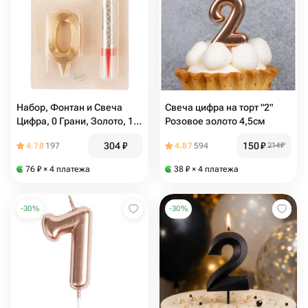
Набор, Фонтан и Свеча
Свеча цифра на торт "2"
Цифра, 0 Грани, Золото, 10
Розовое золото 4,5см
см, 1 шт. С держат
304
₽
150
₽
4.78
197
4.87
594
214
₽
76
₽
× 4 платежа
38
₽
× 4 платежа
-
30
%
-
30
%