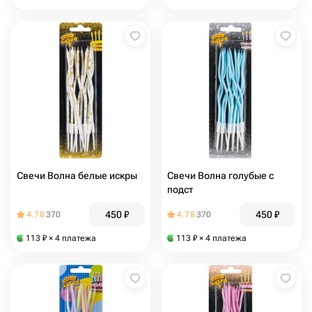
Свечи Волна белые искры
Свечи Волна голубые с
подст
450
₽
450
₽
4.78
370
4.78
370
113
₽
× 4 платежа
113
₽
× 4 платежа