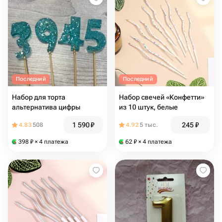
Последний
Последний
Набор для торта
Набор свечей «Конфетти»
альтернатива цифры
из 10 штук, белые
1 590
₽
245
₽
4.83
508
4.92
5 тыс.
398
₽
× 4 платежа
62
₽
× 4 платежа