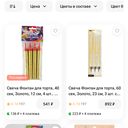
Цена
Цветы в составе
Цвет бук
Последний
Свеча Фонтан для торта, 40
Свеча Фонтан для торта, 60
сек, Золото, 12 см, 4 шт.. с
сек, Золото, 23 см, 3 шт. с
держат
держат
541
₽
892
₽
4.78
197
4.78
197
136
₽
× 4 платежа
223
₽
× 4 платежа