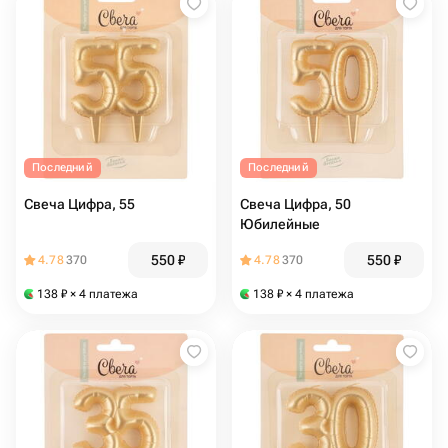
Последний
Последний
Свеча Цифра, 55
Свеча Цифра, 50
Юбилейные
550
₽
550
₽
4.78
370
4.78
370
138
₽
× 4 платежа
138
₽
× 4 платежа