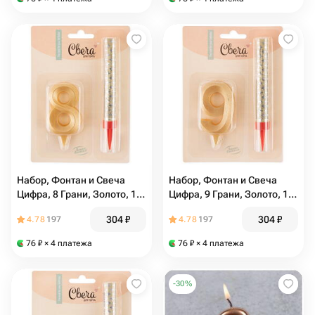
Набор, Фонтан и Свеча
Набор, Фонтан и Свеча
Цифра, 8 Грани, Золото, 10
Цифра, 9 Грани, Золото, 10
см., 1 шт. С держат
см, 1 шт. С держат
304
₽
304
₽
4.78
197
4.78
197
76
₽
× 4 платежа
76
₽
× 4 платежа
-
30
%