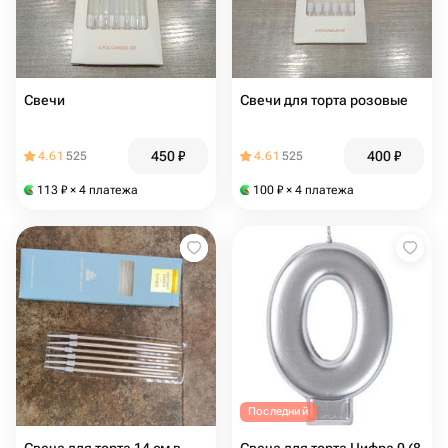
Свечи
Свечи для торта розовые
450
₽
400
₽
4.61
525
4.61
525
113
₽
× 4 платежа
100
₽
× 4 платежа
Последний