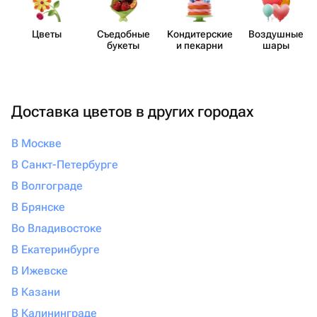
Цветы
Съедобные
Кондит​ерские
Воздушные
букеты
и пекарни
шары
Доставка цветов в других городах
В Москве
В Санкт-Петербурге
В Волгограде
В Брянске
Во Владивостоке
В Екатеринбурге
В Ижевске
В Казани
В Калининграде