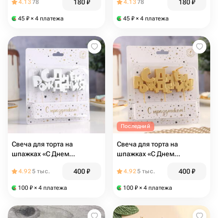
180
₽
180
₽
4.13
78
4.13
78
45
₽
× 4 платежа
45
₽
× 4 платежа
Последний
Свеча для торта на
Свеча для торта на
шпажках «С Днем
шпажках «С Днем
рождения», серебряная
рождения», золотая
400
₽
400
₽
4.92
5 тыс.
4.92
5 тыс.
100
₽
× 4 платежа
100
₽
× 4 платежа