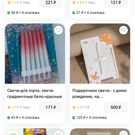
221
₽
121
₽
4.88
1 тыс.
4.88
1 тыс.
56
₽
× 4 платежа
31
₽
× 4 платежа
Свечи для торта, свечи
Подарочная свеча - с днем
градиентные бело-красные
рождения, на
поздравительной
171
₽
500
₽
4.88
1 тыс.
4.80
12
открыткой
43
₽
× 4 платежа
125
₽
× 4 платежа
-
25
%