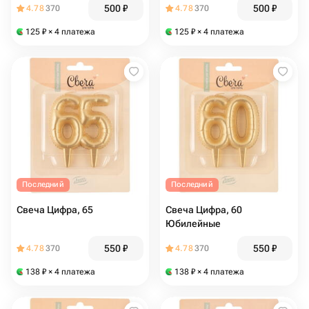
500
₽
500
₽
4.78
370
4.78
370
125
₽
× 4 платежа
125
₽
× 4 платежа
Последний
Последний
Свеча Цифра, 65
Свеча Цифра, 60
Юбилейные
550
₽
550
₽
4.78
370
4.78
370
138
₽
× 4 платежа
138
₽
× 4 платежа