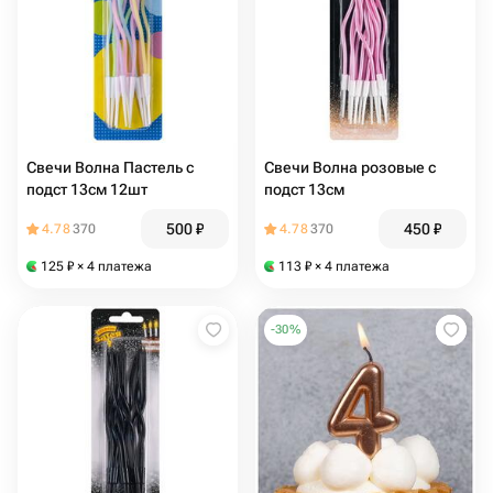
Свечи Волна Пастель с
Свечи Волна розовые с
подст 13см 12шт
подст 13см
500
₽
450
₽
4.78
370
4.78
370
125
₽
× 4 платежа
113
₽
× 4 платежа
-
30
%