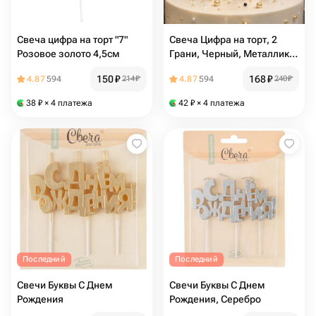
Свеча цифра на торт "7"
Свеча Цифра на торт, 2
Розовое золото 4,5см
Грани, Черный, Металлик,
4,2*6 + 4,5 см
150
₽
168
₽
4.87
594
214
₽
4.87
594
240
₽
38
₽
× 4 платежа
42
₽
× 4 платежа
Последний
Последний
Свечи Буквы С Днем
Свечи Буквы С Днем
Рождения
Рождения, Серебро