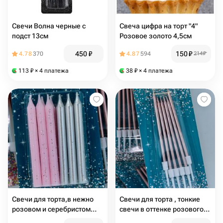
Свечи Волна черные с
Свеча цифра на торт "4"
подст 13см
Розовое золото 4,5см
450
₽
150
₽
4.78
370
4.87
594
214
₽
113
₽
× 4 платежа
38
₽
× 4 платежа
Свечи для торта,в нежно
Свечи для торта , тонкие
розовом и серебристом
свечи в оттенке розового
оттенке
золота