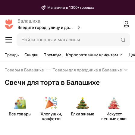
Магазины в 1300+ городах
Балашиха
Введите город, улицу и дом доставки
Найти товары и магазины
Тренды
Скидки
Премиум
Корпоративным клиентам
Цв
Товары в Балашихе
Товары для праздника в Балашихе
Свечи для торта в Балашихе
Все товары
Хлопушки,
Елки живые
Искусст​
конфетти
венные елки