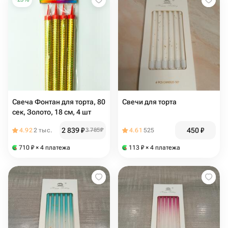
Свеча Фонтан для торта, 80
Свечи для торта
сек, Золото, 18 см, 4 шт
2 839
₽
450
₽
4.92
2 тыс.
3 785
₽
4.61
525
710
₽
× 4 платежа
113
₽
× 4 платежа