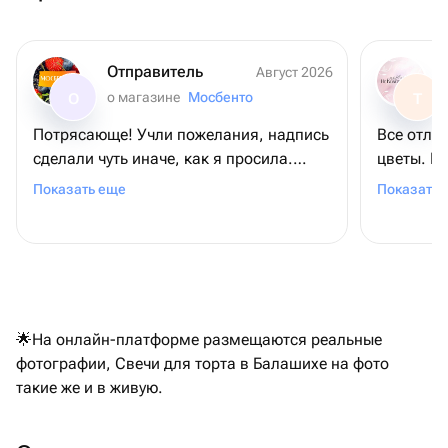
Отправитель
Август 2026
о магазине
Мосбенто
О
Т
Потрясающе! Учли пожелания, надпись
Все отли
сделали чуть иначе, как я просила.
цветы. П
Учитывая что заказывала ночью, а
ожидаем
Показать еще
Показать 
заказ был уже к району полудня
следующего дня. Помогали с курьером,
когда возникли проблемы на месте.
Маме торт очень понравился. Спасибо
большое!
🌟На онлайн-платформе размещаются реальные
фотографии, Свечи для торта в Балашихе на фото
такие же и в живую.