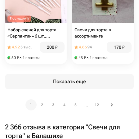
Последний
Набор свечей для торта
Свечи для торта в
«Серпантин» 6 шт.,
ассортименте
серебристые
200
₽
170
₽
4.92
5 тыс.
4.66
94
50
₽
× 4 платежа
43
₽
× 4 платежа
Показать еще
1
2
3
4
5
12
...
2 366 отзыва в категории "Свечи для
торта" в Балашихе