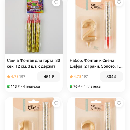
Свеча Фонтан для торта, 30
Набор, Фонтан и Свеча
сек, 12 см, 3 шт. с держат
Цифра, 2 Грани, Золото, 10
см, 1 шт. с держат
451
₽
304
₽
4.78
197
4.78
197
113
₽
× 4 платежа
76
₽
× 4 платежа