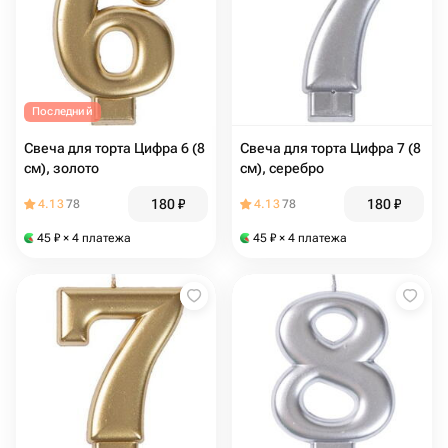
Последний
Свеча для торта Цифра 6 (8
Свеча для торта Цифра 7 (8
см), золото
см), серебро
180
₽
180
₽
4.13
78
4.13
78
45
₽
× 4 платежа
45
₽
× 4 платежа