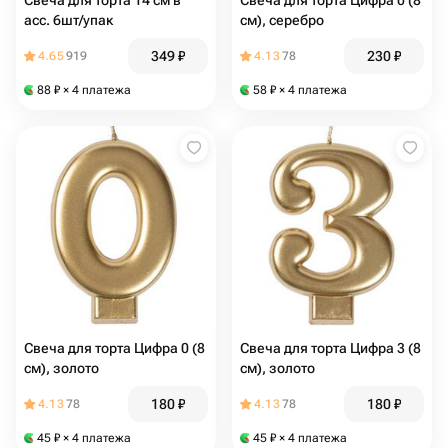
Свеча для торта 14 см в
Свеча для торта Цифра 0 (8
асс. 6шт/упак
см), серебро
349
₽
230
₽
4.65
919
4.13
78
88
₽
× 4 платежа
58
₽
× 4 платежа
Свеча для торта Цифра 0 (8
Свеча для торта Цифра 3 (8
см), золото
см), золото
180
₽
180
₽
4.13
78
4.13
78
45
₽
× 4 платежа
45
₽
× 4 платежа