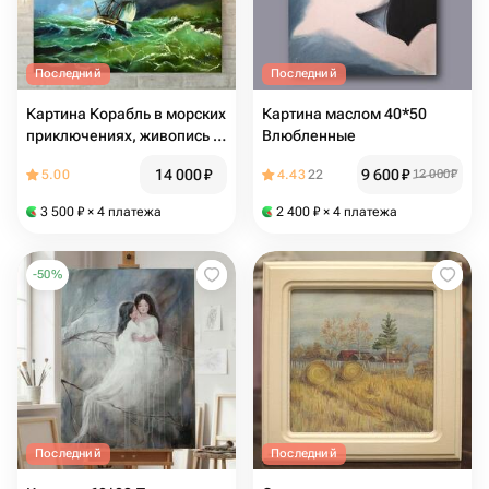
Последний
Последний
Картина Корабль в морских
Картина маслом 40*50
приключениях, живопись в
Влюбленные
подарок
14 000
₽
9 600
₽
5.00
4.43
22
12 000
₽
3 500
₽
× 4 платежа
2 400
₽
× 4 платежа
-
50
%
Последний
Последний