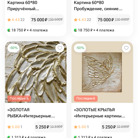
Картина 60*80
Картина 60*80
Приручённый
Пробуждение, сияние
неустрашимый страж
гривы солнечного льва
75 000
₽
75 000
₽
4.43
22
150 000
₽
4.43
22
150 000
₽
18 750
₽
× 4 платежа
18 750
₽
× 4 платежа
-
50
%
-
50
%
Последний
Последний
«ЗОЛОТАЯ
«ЗОЛОТЫЕ КРЫЛЬЯ
РЫБКА»Интерьерные
«Интерьерные картины
картины панно на стену
панно на стену маленькая
5 250
₽
5 250
₽
5.00
1
10 500
₽
5.00
1
10 500
₽
маленькая картина
картина настольная
настольная картина
картина картина объемная
1 313
₽
× 4 платежа
1 313
₽
× 4 платежа