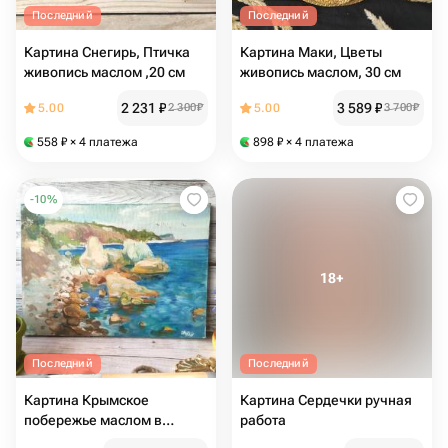
Последний
Последний
Картина Снегирь, Птичка
Картина Маки, Цветы
живопись маслом ,20 см
живопись маслом, 30 см
2 231
₽
3 589
₽
5.00
2 300
₽
5.00
3 700
₽
558
₽
× 4 платежа
898
₽
× 4 платежа
-
10
%
Последний
Последний
Картина Крымское
Картина Сердечки ручная
побережье маслом в
работа
подарок