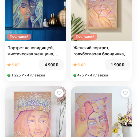
Последний
Последний
Портрет ясновидящей,
Женский портрет,
мистическая женщина,
голубоглазая блондинка,
шаманка, провидица,
закат, небо, облака,
4 900
₽
1 900
₽
5.00
5.00
богиня, звездное небо,
сюрреализм, минимализм,
третий глаз, этнические
маленькая картина
1 225
₽
× 4 платежа
475
₽
× 4 платежа
мотивы