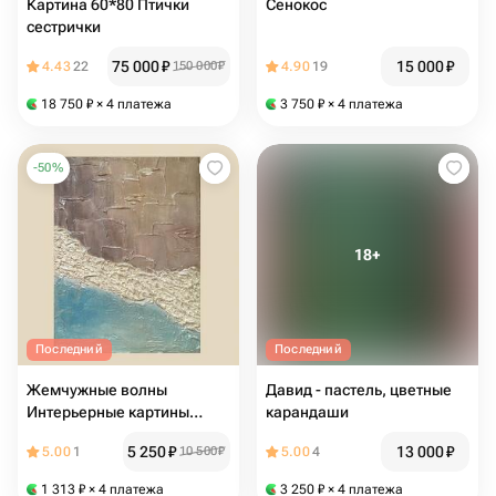
Картина 60*80 Птички
Сенокос
сестрички
75 000
₽
15 000
₽
4.43
22
150 000
₽
4.90
19
18 750
₽
× 4 платежа
3 750
₽
× 4 платежа
-
50
%
Последний
Последний
Жемчужные волны
Давид - пастель, цветные
Интерьерные картины
карандаши
панно на стену маленькая
5 250
₽
13 000
₽
5.00
1
10 500
₽
5.00
4
картина настольная
картина картина объемная
1 313
₽
× 4 платежа
3 250
₽
× 4 платежа