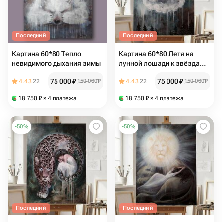
Последний
Последний
Картина 60*80 Тепло
Картина 60*80 Летя на
невидимого дыхания зимы
лунной лошади к звёздам,
не смотри назад
75 000
₽
75 000
₽
4.43
22
150 000
₽
4.43
22
150 000
₽
18 750
₽
× 4 платежа
18 750
₽
× 4 платежа
-
50
%
-
50
%
Последний
Последний