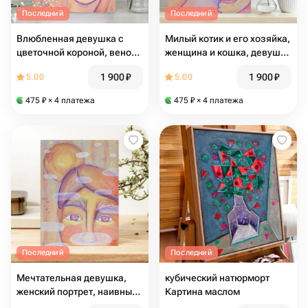
Последний
Последний
Влюбленная девушка с
Милый котик и его хозяйка,
цветочной короной, венок
женщина и кошка, девушка
из цветов, гипсофила,
с котом, портрет, рисунок
1 900
₽
1 900
₽
5.00
5.00
мимоза, женский портрет
кота, полосатый кот,
берегиня, пудровый цвет
475
₽
× 4 платежа
475
₽
× 4 платежа
Последний
Последний
Мечтательная девушка,
кубический натюрморт
женский портрет, наивный
Картина маслом
стиль, бохо, облака,