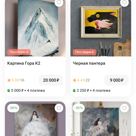
Последний
Последний
Картина Гора К2
Черная пантера
20 000
₽
9 000
₽
5.00
16
4.43
22
5 000
₽
× 4 платежа
2 250
₽
× 4 платежа
-
50
%
-
50
%