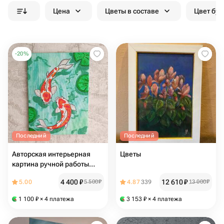
Цена
Цветы в составе
Цвет бук
-
20
%
Последний
Последний
Авторская интерьерная
Цветы
картина ручной работы
«Карпы Кои» акрилом на
4 400
₽
12 610
₽
5.00
5 500
₽
4.87
339
13 000
₽
холсте 30×40 см | Символ
изобилия
1 100
₽
× 4 платежа
3 153
₽
× 4 платежа