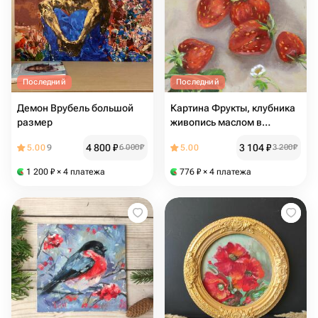
Последний
Последний
Демон Врубель большой
Картина Фрукты, клубника
размер
живопись маслом в
подарок
4 800
₽
3 104
₽
5.00
9
6 000
₽
5.00
3 200
₽
1 200
₽
× 4 платежа
776
₽
× 4 платежа