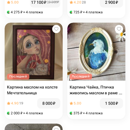
17 100
₽
2 900
₽
5.00
19 000
₽
4.20
28
4 275
₽
× 4 платежа
725
₽
× 4 платежа
Последний
Последний
Картина маслом на холсте
Картина Чайка, Птичка
Мечтательница
живопись маслом в раме в
подарок
8 000
₽
1 500
₽
4.90
19
5.00
2 000
₽
× 4 платежа
375
₽
× 4 платежа