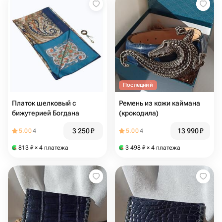
Последний
Платок шелковый с
Ремень из кожи каймана
бижутерией Богдана
(крокодила)
3 250
₽
13 990
₽
5.00
4
5.00
4
813
₽
× 4 платежа
3 498
₽
× 4 платежа