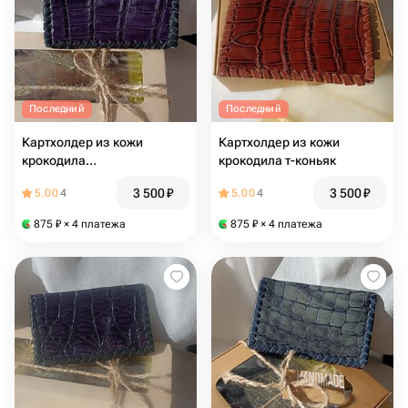
Последний
Последний
Картхолдер из кожи
Картхолдер из кожи
крокодила
крокодила т-коньяк
чернобаклажановый
3 500
₽
3 500
₽
5.00
4
5.00
4
875
₽
× 4 платежа
875
₽
× 4 платежа