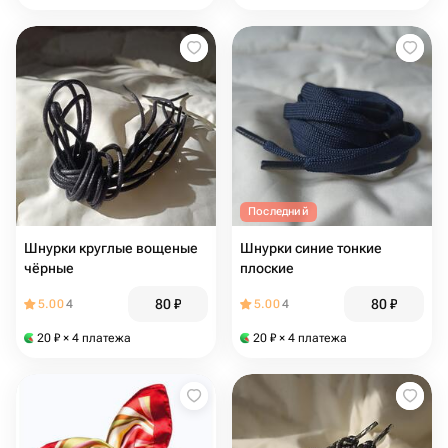
Последний
Шнурки круглые вощеные
Шнурки синие тонкие
чёрные
плоские
80
₽
80
₽
5.00
4
5.00
4
20
₽
× 4 платежа
20
₽
× 4 платежа