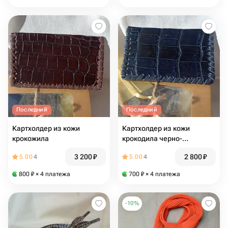
Последний
Последний
Картхолдер из кожи
Картхолдер из кожи
крокожила
крокодила черно-
черничный
3 200
₽
2 800
₽
5.00
4
5.00
4
800
₽
× 4 платежа
700
₽
× 4 платежа
-
10
%