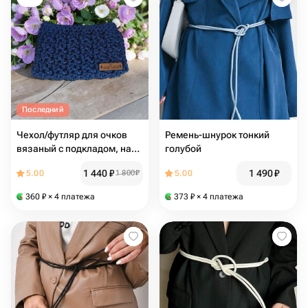
Последний
Чехол/футляр для очков
Ремень-шнурок тонкий
вязаный с подкладом, на
голубой
магнитной кнопке
1 440
₽
1 490
₽
5.00
1 800
₽
5.00
360
₽
× 4 платежа
373
₽
× 4 платежа