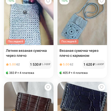
-
10
%
-
10
%
Последний
Последний
Летняя вязаная сумочка
Вязаная сумочка через
через плечо
плечо с карманом
1 530
₽
1 620
₽
5.00
62
1 700
₽
5.00
62
1 800
₽
383
₽
× 4 платежа
405
₽
× 4 платежа