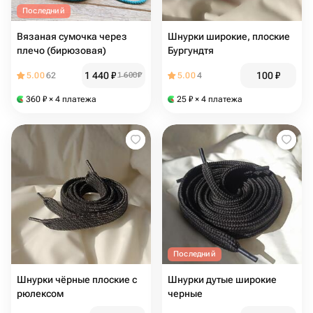
Последний
Вязаная сумочка через
Шнурки широкие, плоские
плечо (бирюзовая)
Бургундтя
1 440
₽
100
₽
5.00
62
1 600
₽
5.00
4
360
₽
× 4 платежа
25
₽
× 4 платежа
Последний
Шнурки чёрные плоские с
Шнурки дутые широкие
рюлексом
черные