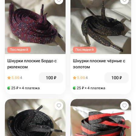
Последний
Последний
Шнурки плоские Бордо с
Шнурки плоские чёрные с
рюлексом
золотом
100
₽
100
₽
5.00
4
5.00
4
25
₽
× 4 платежа
25
₽
× 4 платежа