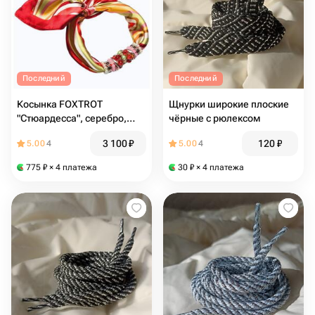
Последний
Последний
Косынка FOXTROT
Щнурки широкие плоские
"Стюардесса", серебро,
чёрные с рюлексом
55х55 смн
3 100
₽
120
₽
5.00
4
5.00
4
775
₽
× 4 платежа
30
₽
× 4 платежа