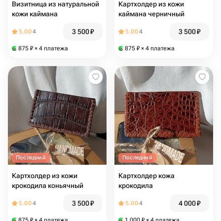
Визитница из натуральной
Картхолдер из кожи
кожи каймана
каймана черничный
3 500
₽
3 500
₽
5.00
4
5.00
4
875
₽
× 4 платежа
875
₽
× 4 платежа
Последний
Последний
Картхолдер из кожи
Картхолдер кожа
крокодила коньячный
крокодила
3 500
₽
4 000
₽
5.00
4
5.00
4
875
₽
× 4 платежа
1 000
₽
× 4 платежа