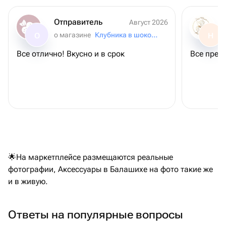
Отправитель
Август 2026
о магазине
Клубника в шоколаде и зефир
О
Н
Все отлично! Вкусно и в срок
Все прек
🌟На маркетплейсе размещаются реальные
фотографии, Аксессуары в Балашихе на фото такие же
и в живую.
Ответы на популярные вопросы