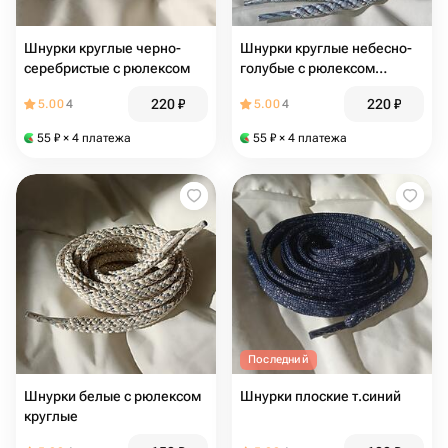
Шнурки круглые черно-
Шнурки круглые небесно-
серебристые с рюлексом
голубые с рюлексом
круглые
220
₽
220
₽
5.00
4
5.00
4
55
₽
× 4 платежа
55
₽
× 4 платежа
Последний
Шнурки белые с рюлексом
Шнурки плоские т.синий
круглые