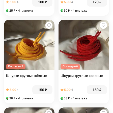
100
₽
120
₽
5.00
4
5.00
4
25
₽
× 4 платежа
30
₽
× 4 платежа
Последний
Последний
Шнурки круглые жёлтые
Шнурки круглые красные
150
₽
150
₽
5.00
4
5.00
4
38
₽
× 4 платежа
38
₽
× 4 платежа