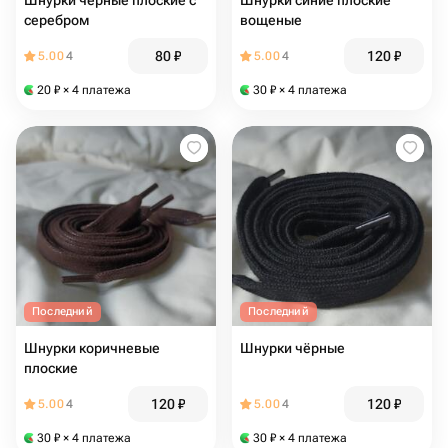
Шнурки чёрные плоские с
Шнурки синие плоские
серебром
вощеные
80
₽
120
₽
5.00
4
5.00
4
20
₽
× 4 платежа
30
₽
× 4 платежа
Последний
Последний
Шнурки коричневые
Шнурки чёрные
плоские
120
₽
120
₽
5.00
4
5.00
4
30
₽
× 4 платежа
30
₽
× 4 платежа