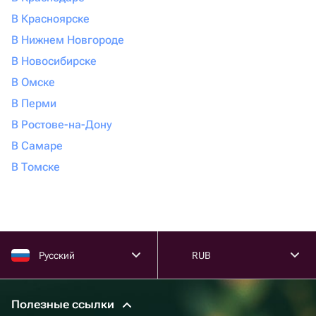
В Красноярске
В Нижнем Новгороде
В Новосибирске
В Омске
В Перми
В Ростове-на-Дону
В Самаре
В Томске
Русский
RUB
Полезные ссылки