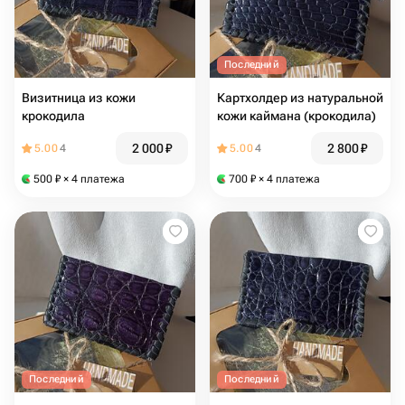
Последний
Визитница из кожи
Картхолдер из натуральной
крокодила
кожи каймана (крокодила)
2 000
₽
2 800
₽
5.00
4
5.00
4
500
₽
× 4 платежа
700
₽
× 4 платежа
Последний
Последний