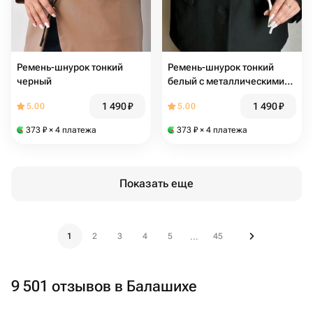
Ремень-шнурок тонкий
Ремень-шнурок тонкий
черный
белый с металлическими
кончиками
1 490
₽
1 490
₽
5.00
5.00
373
₽
× 4 платежа
373
₽
× 4 платежа
Показать еще
1
2
3
4
5
45
...
9 501 отзывов в Балашихе