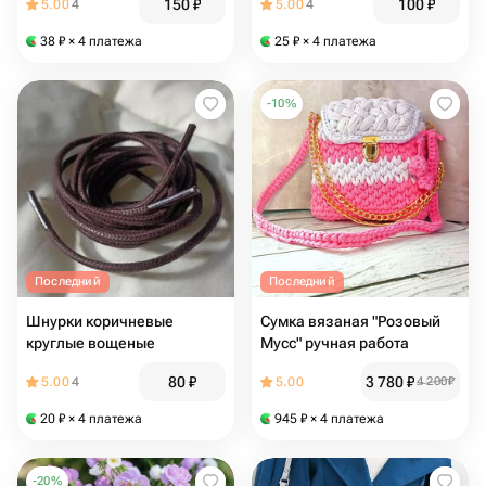
150
₽
100
₽
5.00
4
5.00
4
38
₽
× 4 платежа
25
₽
× 4 платежа
-
10
%
Последний
Последний
Шнурки коричневые
Сумка вязаная "Розовый
круглые вощеные
Мусс" ручная работа
80
₽
3 780
₽
5.00
4
5.00
4 200
₽
20
₽
× 4 платежа
945
₽
× 4 платежа
-
20
%