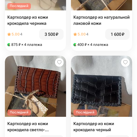
Последний
Картхолдер из кожи
Картхолдер из натуральной
крокодила черника
лаковой кожи
3 500
₽
1 600
₽
5.00
4
5.00
4
875
₽
× 4 платежа
400
₽
× 4 платежа
Последний
Последний
Картхолдер из кожи
Картхолдер из кожи
крокодила светло-
крокодила черный
коричневый