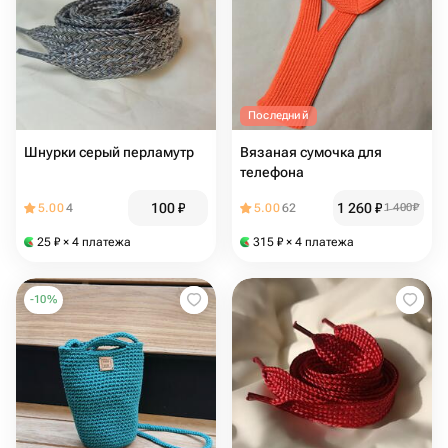
Последний
Шнурки серый перламутр
Вязаная сумочка для
телефона
100
₽
1 260
₽
5.00
4
5.00
62
1 400
₽
25
₽
× 4 платежа
315
₽
× 4 платежа
-
10
%