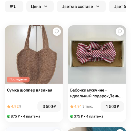
Цена
Цветы в составе
Цвет бук
Последний
Сумка шоппер вязаная
Бабочки мужчине -
идеальный подарок День
отца
3 500
₽
1 500
₽
4.92
9
4.91
3 тыс.
875
₽
× 4 платежа
375
₽
× 4 платежа