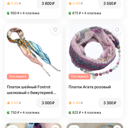
3 800
₽
3 500
₽
5.00
4
5.00
4
950
₽
× 4 платежа
875
₽
× 4 платежа
Последний
Последний
Платок шейный Foxtrot
Платок Агата розовый
шелковый с бижутерией
персиковый-голубой Марта
3 000
₽
3 300
₽
5.00
4
5.00
4
750
₽
× 4 платежа
825
₽
× 4 платежа