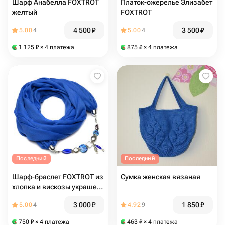
Шарф Анабелла FOXTROT
Платок-ожерелье Элизабет
желтый
FOXTROT
4 500
₽
3 500
₽
5.00
4
5.00
4
1 125
₽
× 4 платежа
875
₽
× 4 платежа
Последний
Последний
Шарф-браслет FOXTROT из
Сумка женская вязаная
хлопка и вискозы украшен
бижутерной вставкой
3 000
₽
1 850
₽
5.00
4
4.92
9
750
₽
× 4 платежа
463
₽
× 4 платежа