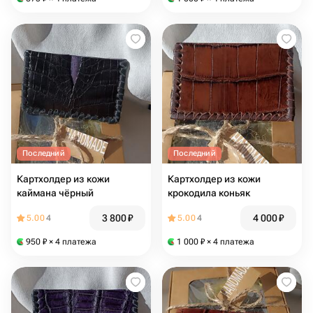
Последний
Последний
Картхолдер из кожи
Картхолдер из кожи
каймана чёрный
крокодила коньяк
3 800
₽
4 000
₽
5.00
4
5.00
4
950
₽
× 4 платежа
1 000
₽
× 4 платежа