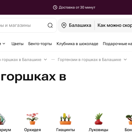
Доставка от 30 минут
ры и магазины
Балашиха
Как можно ско
м
Цветы
Бенто-торты
Клубника в шоколаде
Подарочные н
в горшках в Балашихе
Гортензии в горшках в Балашихе
 горшках в
ариум
Орхидея
Гиацинты
Луковицы
Бон