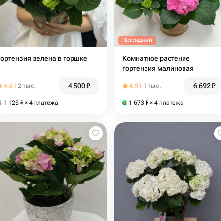
Последний
Гортензия зелена в горшке
Комнатное растение
гортензия малиновая
4 500
₽
6 692
₽
4.61
2 тыс.
4.91
1 тыс.
1 125
₽
× 4 платежа
1 673
₽
× 4 платежа