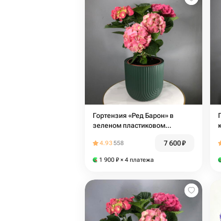
Гортензия «Ред Барон» в
зеленом пластиковом
двойном горшке
7 600
₽
4.93
558
1 900
₽
× 4 платежа