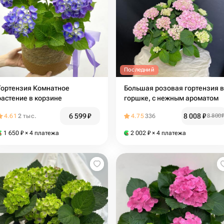
Последний
Гортензия Комнатное
Большая розовая гортензия в
растение в корзине
горшке, с нежным ароматом
6 599
₽
8 008
₽
4.61
2 тыс.
4.75
336
8 800
1 650
₽
× 4 платежа
2 002
₽
× 4 платежа