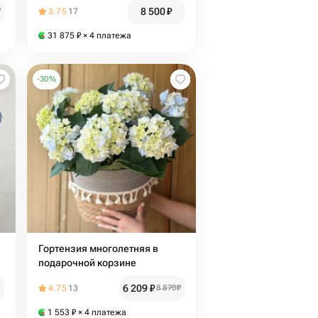
8 500
₽
₽
3.75
17
31 875
₽
× 4 платежа
-
30
%
Гортензия многолетняя в
подарочной корзине
6 209
₽
4.75
13
8 870
₽
1 553
₽
× 4 платежа