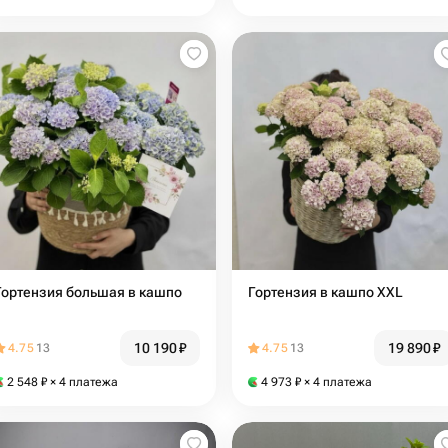
Гортензия большая в кашпо
Гортензия в кашпо XXL
10 190
₽
19 890
₽
4.75
13
4.75
13
2 548
₽
× 4 платежа
4 973
₽
× 4 платежа