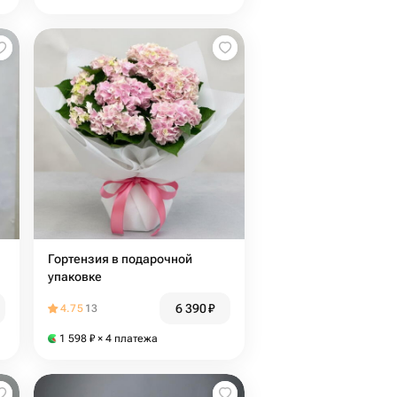
Гортензия в подарочной
упаковке
6 390
₽
4.75
13
1 598
₽
× 4 платежа