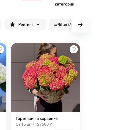
категории
Рейтинг
cv/filters/name_fast_delivery
Скид
Гортензия в корзинке
От 15 шт / 127500 ₽