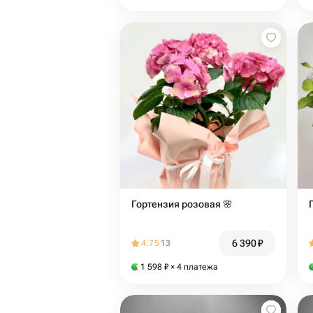
Гортензия розовая 🌸
6 390
₽
4.75
13
1 598
₽
× 4 платежа