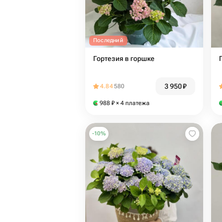
Последний
Гортезия в горшке
3 950
₽
4.84
580
988
₽
× 4 платежа
-
10
%