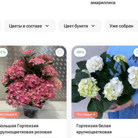
амар​иллиса
Цветы в составе
Цвет букета
Уже собран
51
%
-
50
%
Последний
Последний
Большая Гортензия
Гортензия белая
крупноцветковая розовая
крупноцветковая