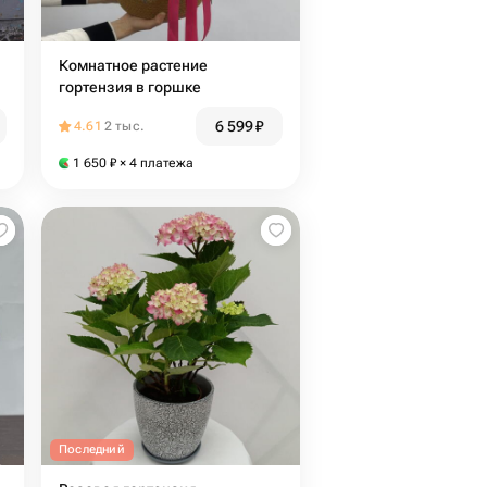
Комнатное растение
гортензия в горшке
6 599
₽
4.61
2 тыс.
1 650
₽
× 4 платежа
Последний