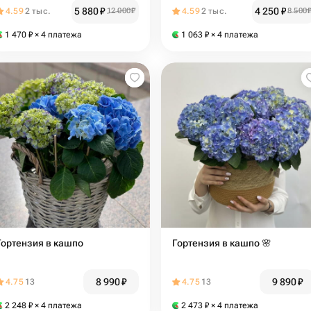
5 880
₽
4 250
₽
4.59
2 тыс.
12 000
₽
4.59
2 тыс.
8 500
1 470
₽
× 4 платежа
1 063
₽
× 4 платежа
Гортензия в кашпо
Гортензия в кашпо 🌸
8 990
₽
9 890
₽
4.75
13
4.75
13
2 248
₽
× 4 платежа
2 473
₽
× 4 платежа