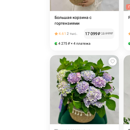
Большая корзина с
гортензиями
17 099
₽
4.61
2 тыс.
18 999
₽
4 275
₽
× 4 платежа