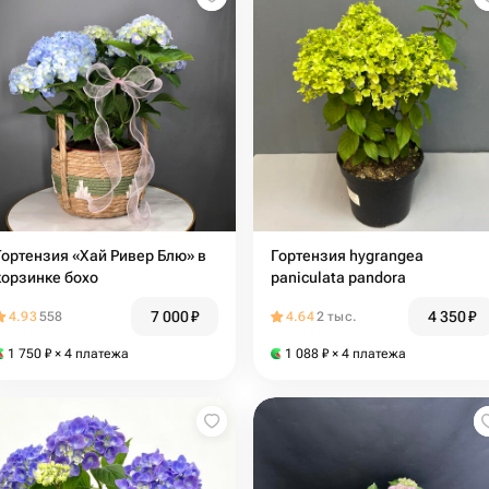
Гортензия «Хай Ривер Блю» в
Гортензия hygrangea
корзинке бохо
paniculata pandora
7 000
₽
4 350
₽
4.93
558
4.64
2 тыс.
1 750
₽
× 4 платежа
1 088
₽
× 4 платежа