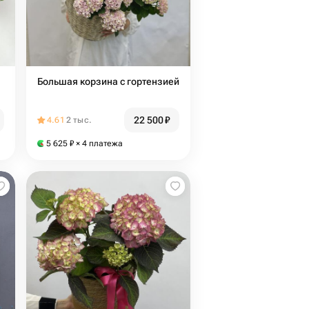
Большая корзина с гортензией
22 500
₽
4.61
2 тыс.
5 625
₽
× 4 платежа