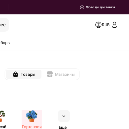
Фото до доставки
рее
RUB
аборы
Товары
Магазины
сай
Гортензия
Еще