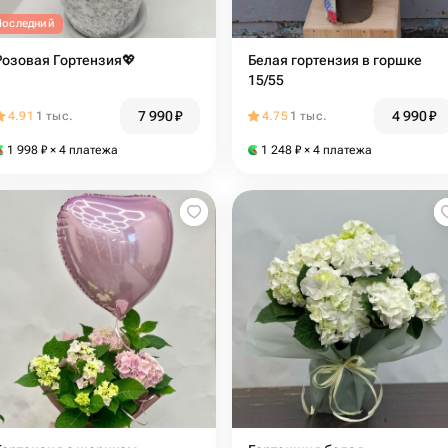
Последний
Розовая Гортензия💖
Белая гортензия в горшке
15/55
7 990
₽
4 990
₽
4.91
1 тыс.
4.75
1 тыс.
1 998
₽
× 4 платежа
1 248
₽
× 4 платежа