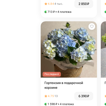
2 850
₽
4.84
4 тыс.
713
₽
× 4 платежа
Последний
Гортензия в подарочной
корзине
6 390
₽
4.75
13
1 598
₽
× 4 платежа