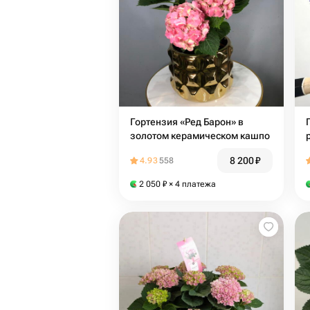
Гортензия «Ред Барон» в
золотом керамическом кашпо
8 200
₽
4.93
558
2 050
₽
× 4 платежа