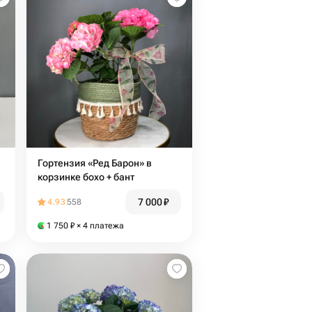
Гортензия «Ред Барон» в
корзинке бохо + бант
7 000
₽
4.93
558
1 750
₽
× 4 платежа