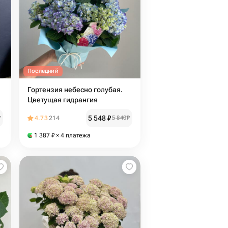
Последний
Гортензия небесно голубая.
Цветущая гидрангия
5 548
₽
₽
4.73
214
5 840
₽
1 387
₽
× 4 платежа