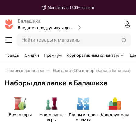
Магазины в 1300+ городах
Балашиха
Введите город, улицу и дом доставки
Найти товары и магазины
Тренды
Скидки
Премиум
Корпоративным клиентам
Цв
Товары в Балашихе
Все для хобби и творчества в Балашихе
Наборы для лепки в Балашихе
Все товары
Наст​ольные
Пазлы и голов​
Констр​укторы
игры
оломки