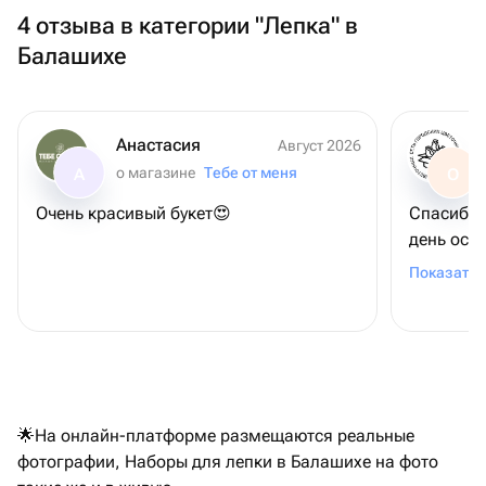
4 отзыва в категории "Лепка" в
Балашихе
Анастасия
Август 2026
о магазине
Тебе от меня
А
О
Очень красивый букет😍
Спасибо,что п
день осо
человека
Показать 
🌟На онлайн-платформе размещаются реальные
фотографии, Наборы для лепки в Балашихе на фото