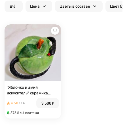
Цена
Цветы в составе
Цвет бук
"Яблочко и змий
искуситель" керамика
статуэтка
3 500
₽
4.58
114
875
₽
× 4 платежа