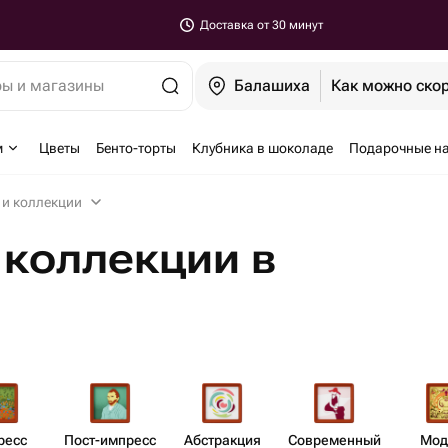
Доставка от 30 минут
ры и магазины
Балашиха
Как можно ско
м
Цветы
Бенто-торты
Клубника в шоколаде
Подарочные н
 и коллекции
 коллекции в
есс​
Пост-импресс​
Абст​ракция
Совре​менный
Мод