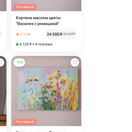
Последний
Картина маслом цветы
"Василек с ромашкой"
24 500
₽
₽
4.84
6
35 000
₽
6 125
₽
× 4 платежа
-
10
%
Последний