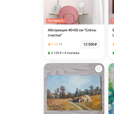
Последний
Абстракция 40×50 см "Слёзы
счастья"
12 500
₽
5.00
14
3 125
₽
× 4 платежа