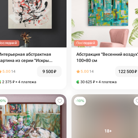
Последний
Последний
Интерьерная абстрактная
Абстракция "Весенний воздух
картина из серии "Искры
100×80 см
счастья" 5
9 500
₽
122 500
₽
5.00
14
5.00
14
2 375
₽
× 4 платежа
30 625
₽
× 4 платежа
20
%
-
10
%