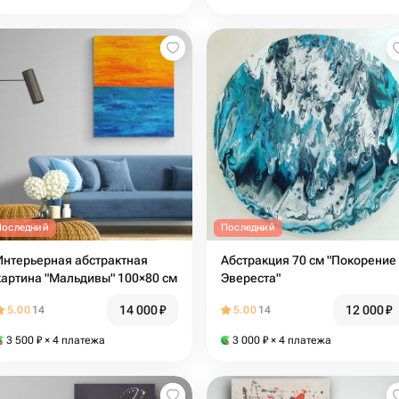
Последний
Последний
Интерьерная абстрактная
Абстракция 70 см "Покорение
картина "Мальдивы" 100×80 см
Эвереста"
14 000
₽
12 000
₽
5.00
14
5.00
14
3 500
₽
× 4 платежа
3 000
₽
× 4 платежа