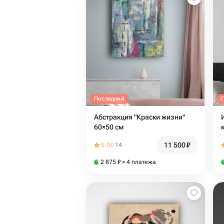
Последний
Абстракция "Краски жизни"
60×50 см
11 500
₽
5.00
14
2 875
₽
× 4 платежа