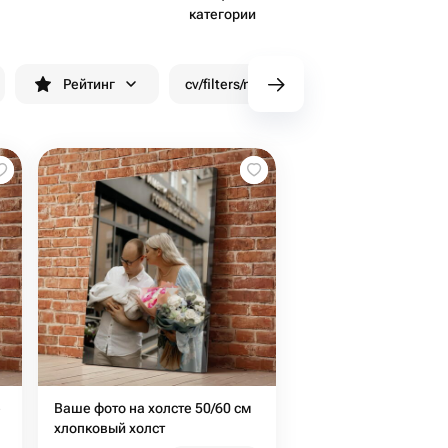
категории
Рейтинг
cv/filters/name_fast_delivery
Скид
е
Ваше фото на холсте 50/60 см
хлопковый холст