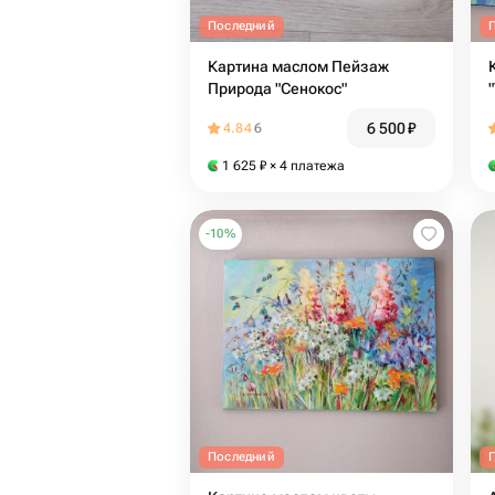
Последний
Картина маслом Пейзаж
Природа "Сенокос"
6 500
₽
4.84
6
1 625
₽
× 4 платежа
-
10
%
Последний