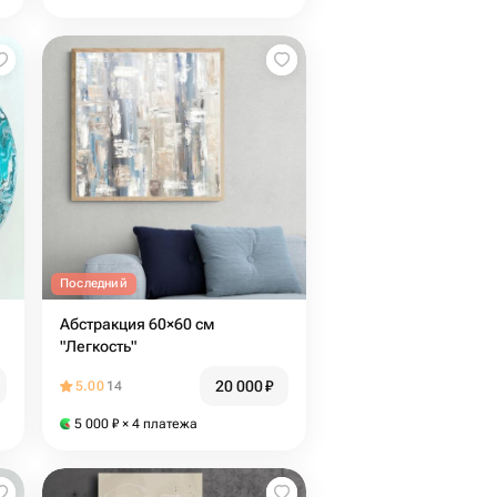
Последний
Абстракция 60×60 см
"Легкость"
20 000
₽
5.00
14
5 000
₽
× 4 платежа