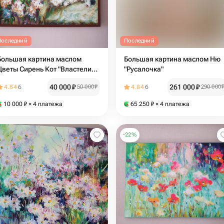
Последний
Последний
Большая картина маслом
Большая картина маслом Ню
Цветы Сирень Кот "Властелин
"Русалочка"
сердец"
40 000
₽
261 000
₽
4.84
6
50 000
₽
4.84
6
290 000
10 000
₽
× 4 платежа
65 250
₽
× 4 платежа
-
22
%