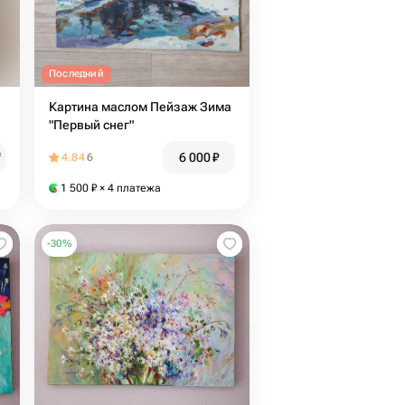
Последний
Картина маслом Пейзаж Зима
"Первый снег"
6 000
₽
₽
4.84
6
1 500
₽
× 4 платежа
-
30
%