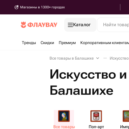
Магазины в 1300+ городах
Каталог
Найти това
Тренды
Скидки
Премиум
Корпоративным клиента
Все товары в Балашихе
Искусство
Искусство и
Балашихе
Все товары
Поп-арт
Импр