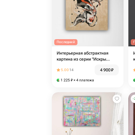
Последний
Интерьерная абстрактная
картина из серии "Искры
счастья" 3
4 900
₽
5.00
14
1 225
₽
× 4 платежа
-