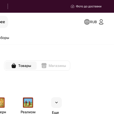
Фото до доставки
рее
RUB
аборы
Товары
Магазины
ерн
Реализм
Еще