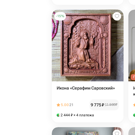
-
15
%
Икона «Серафим Саровский»
9 775
₽
5.00
21
11 500
₽
2 444
₽
× 4 платежа