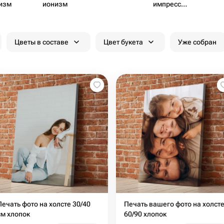
изм
ионизм
импресс​
ионизм
Цветы в составе
Цвет букета
Уже собран
Печать фото на холсте 30/40
Печать вашего фото на холст
см хлопок
60/90 хлопок