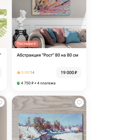
Последний
"
Абстракция "Рост" 80 на 80 см
19 000
₽
5.00
14
4 750
₽
× 4 платежа