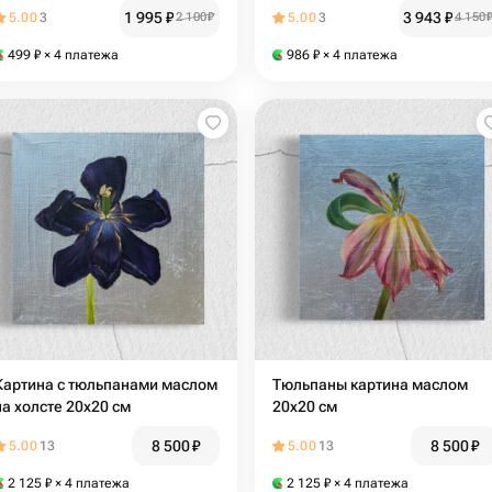
1 995
₽
3 943
₽
5.00
3
2 100
₽
5.00
3
4 150
499
₽
× 4 платежа
986
₽
× 4 платежа
Картина с тюльпанами маслом
Тюльпаны картина маслом
на холсте 20х20 см
20х20 см
8 500
₽
8 500
₽
5.00
13
5.00
13
2 125
₽
× 4 платежа
2 125
₽
× 4 платежа