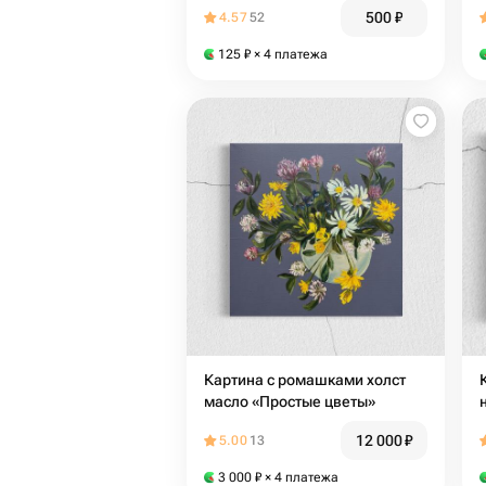
500
₽
4.57
52
125
₽
× 4 платежа
Картина с ромашками холст
масло «Простые цветы»
12 000
₽
5.00
13
3 000
₽
× 4 платежа