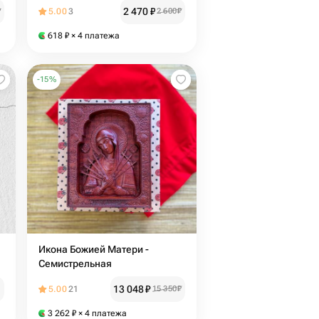
2 470
₽
₽
5.00
3
2 600
₽
618
₽
× 4 платежа
-
15
%
Икона Божией Матери -
Семистрельная
13 048
₽
5.00
21
15 350
₽
3 262
₽
× 4 платежа