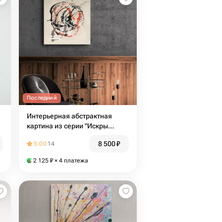
Последний
Интерьерная абстрактная
картина из серии "Искры
счастья" 4
8 500
₽
5.00
14
2 125
₽
× 4 платежа