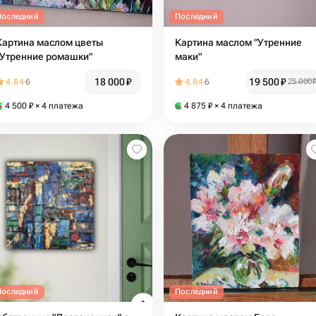
Последний
Последний
Картина маслом цветы
Картина маслом "Утренние
"Утренние ромашки"
маки"
18 000
₽
19 500
₽
4.84
6
4.84
6
25 000
4 500
₽
× 4 платежа
4 875
₽
× 4 платежа
Последний
Последний