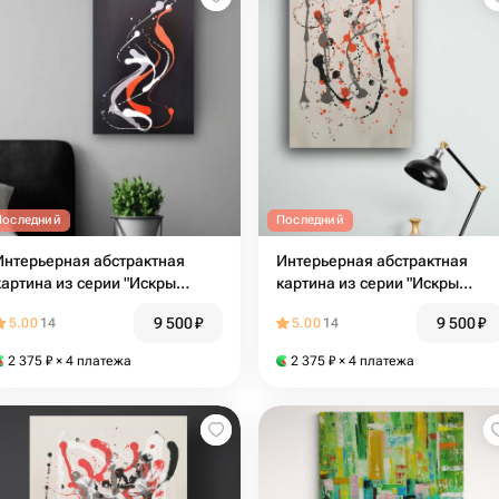
Последний
Последний
Интерьерная абстрактная
Интерьерная абстрактная
картина из серии "Искры
картина из серии "Искры
счастья" 1
счастья" 2
9 500
₽
9 500
₽
5.00
14
5.00
14
2 375
₽
× 4 платежа
2 375
₽
× 4 платежа