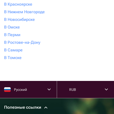
В Красноярске
В Нижнем Новгороде
В Новосибирске
В Омске
В Перми
В Ростове-на-Дону
В Самаре
В Томске
Русский
RUB
Полезные ссылки