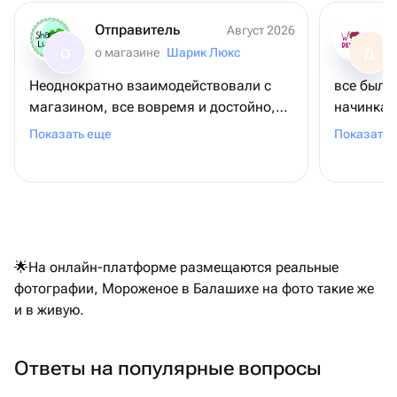
Отправитель
Август 2026
о магазине
Шарик Люкс
О
Д
Неоднократно взаимодействовали с
все было
магазином, все вовремя и достойно,
начинка 
одни из немногих, где одновременно
жизни оч
Показать еще
Показать 
есть цветы и чайные и прочие наборы,
довольны
не только сладкое.
рекоменд
🌟На онлайн-платформе размещаются реальные
фотографии, Мороженое в Балашихе на фото такие же
и в живую.
Ответы на популярные вопросы