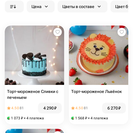
Цена
Цветы в составе
Цвет бук
Торт-мороженое Сливки с
Торт-мороженое Львёнок
печеньем
4 290
₽
6 270
₽
4.50
81
4.50
81
1 073
₽
× 4 платежа
1 568
₽
× 4 платежа