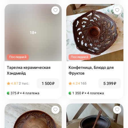
Последний
Последний
Тарелка керамическая
Конфетница, Блюдо для
Хэндмейд
Фруктов
1 500
₽
5 399
₽
4.87
2 тыс.
4.24
165
375
₽
× 4 платежа
1 350
₽
× 4 платежа