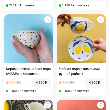
725
₽
× 4 платежа
1 150
₽
× 4 платежа
Керамическая чайная пара
Чайная пара с лимонами
«МАМА» с мелкими
ручной работы
цветочками РУЧНАЯ
4 600
₽
4 600
₽
4.86
295
4.86
295
РАБОТА
1 150
₽
× 4 платежа
1 150
₽
× 4 платежа