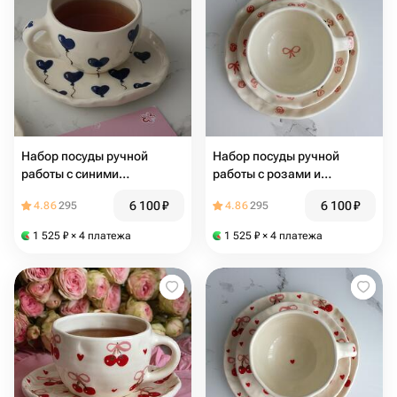
Набор посуды ручной
Набор посуды ручной
работы с синими
работы с розами и
воздушными сердцами
бантиками
6 100
₽
6 100
₽
4.86
295
4.86
295
1 525
₽
× 4 платежа
1 525
₽
× 4 платежа