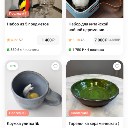
Последний
Набор из 5 предметов
Набор для китайской
чайной церемонии
Персики, ручная роспись,
1 400
₽
7 000
₽
4.28
57
5.00
45
14 000
₽
на 2 персоны, в
ударопрочном кейсе
350
₽
× 4 платежа
1 750
₽
× 4 платежа
-
10
%
Последний
Последний
Кружка улитка 🐌
Тарелочка керамическая (