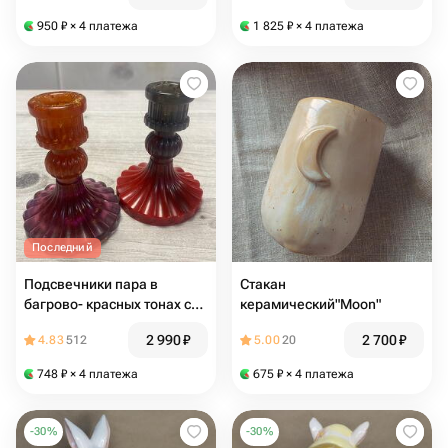
950
₽
× 4 платежа
1 825
₽
× 4 платежа
Последний
Подсвечники пара в
Стакан
багрово- красных тонах с
керамический"Moon"
золотом
2 990
₽
2 700
₽
4.83
512
5.00
20
748
₽
× 4 платежа
675
₽
× 4 платежа
-
30
%
-
30
%