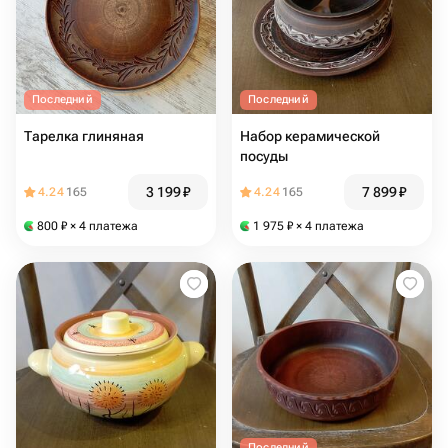
Последний
Последний
Тарелка глиняная
Набор керамической
посуды
3 199
₽
7 899
₽
4.24
165
4.24
165
800
₽
× 4 платежа
1 975
₽
× 4 платежа
Последний