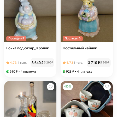
Последний
Последний
Бонка под сахар,,Кролик
Посхальный чайник
3 640
₽
3 710
₽
4.73
1 тыс.
5 200
₽
4.73
1 тыс.
5 300
₽
910
₽
× 4 платежа
928
₽
× 4 платежа
-
50
%