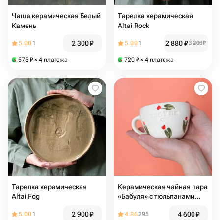
Чаша керамическая Белый
Тарелка керамическая
Камень
Altai Rock
2 300
₽
2 880
₽
5.00
1
5.00
1
3 200
₽
575
₽
× 4 платежа
720
₽
× 4 платежа
Тарелка керамическая
Керамическая чайная пара
Altai Fog
«Бабуля» с тюльпанами
ручной работы
2 900
₽
4 600
₽
5.00
1
4.86
295