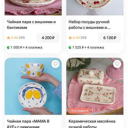
Чайная пара с вишнями и
Набор посуды ручной
бантиками
работы с вишнями и
бантиками
4 200
₽
6 100
₽
4.86
295
4.86
295
1 050
₽
× 4 платежа
1 525
₽
× 4 платежа
Последний
Чайная пара «МАМА В
Керамическая маслёнка
А️УЕ» с лимонами
ручной работы