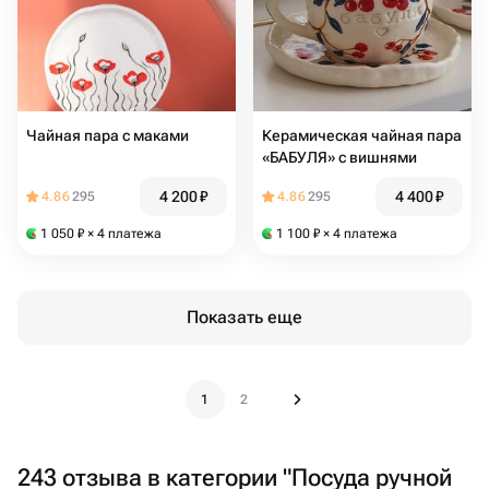
Чайная пара с маками
Керамическая чайная пара
«БАБУЛЯ» с вишнями
4 200
₽
4 400
₽
4.86
295
4.86
295
1 050
₽
× 4 платежа
1 100
₽
× 4 платежа
Показать еще
1
2
243 отзыва в категории "Посуда ручной