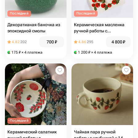
Последний
Последний
Декоратианая баночка из
Керамическая масленка
эпоксидной смолы
ручной работы с
помидорами
700
₽
4 800
₽
4.82
202
4.86
295
175
₽
× 4 платежа
1 200
₽
× 4 платежа
Последний
Керамический салатник
Чайная пара ручной