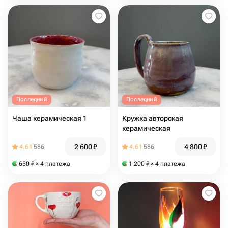
Последний
Последний
Чаша керамическая 1
Кружка авторская
керамическая
2 600
₽
4 800
₽
4.61
586
4.61
586
650
₽
× 4 платежа
1 200
₽
× 4 платежа