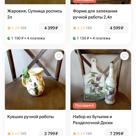
Жаровня, Супница роспись
Форма для запекания
2л
ручной работы 2,4л
4 399
₽
4 599
₽
4.24
165
4.24
165
1 100
₽
× 4 платежа
1 150
₽
× 4 платежа
Последний
Кувшин ручной работы
Набор из Бутылки и
Разделочной Доски
3 799
₽
7 299
₽
4.24
165
4.24
165