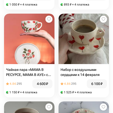
1 050
₽
× 4 платежа
893
₽
× 4 платежа
Чайная пара «МАМА В
Набор с воздушными
РЕСУРСЕ, МАМА В А️УЕ» с
сердцами к 14 февраля
клубникой
4 600
₽
6 100
₽
4.86
295
4.86
295
1 150
₽
× 4 платежа
1 525
₽
× 4 платежа