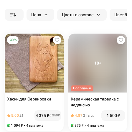
Цена
Цветы в составе
Цвет бук
-
30
%
Последний
Хаски для Сервировки
Керамическая тарелка с
надписью
4 375
₽
1 500
₽
5.00
21
6 250
₽
4.87
2 тыс.
1 094
₽
× 4 платежа
375
₽
× 4 платежа