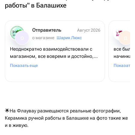
работы" в Балашихе
Отправитель
Август 2026
о магазине
Шарик Люкс
О
Д
Неоднократно взаимодействовали с
все было
магазином, все вовремя и достойно,
начинка 
одни из немногих, где одновременно
жизни оч
Показать еще
Показать 
есть цветы и чайные и прочие наборы,
довольны
не только сладкое.
рекоменд
🌟На Флаувау размещаются реальные фотографии,
Керамика ручной работы в Балашихе на фото такие же
и в живую.