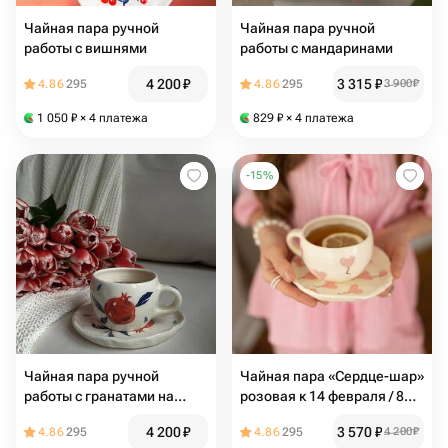
Чайная пара ручной
Чайная пара ручной
работы с вишнями
работы с мандаринами
4 200
₽
3 315
₽
4.86
295
4.86
295
3 900
₽
1 050
₽
× 4 платежа
829
₽
× 4 платежа
-
15
%
Чайная пара ручной
Чайная пара «Сердце-шар»
работы с гранатами на
розовая к 14 февраля / 8
День Татьяны
марта
4 200
₽
3 570
₽
4.86
295
4.86
295
4 200
₽