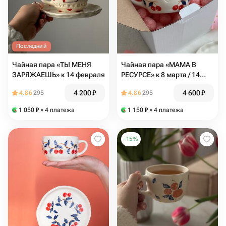
Последний
Чайная пара «ТЫ МЕНЯ
Чайная пара «МАМА В
ЗАРЯЖАЕШЬ» к 14 февраля
РЕСУРСЕ» к 8 марта / 14
февраля
4 200
₽
4 600
₽
4.86
295
4.86
295
1 050
₽
× 4 платежа
1 150
₽
× 4 платежа
-
15
%