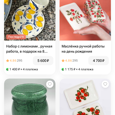
Последний
Набор с лимонами , ручная
Маслёнка ручной работы
работа, в подарок на 8
на день рождения
марта
5 600
₽
4 700
₽
4.86
295
4.86
295
1 400
₽
× 4 платежа
1 175
₽
× 4 платежа