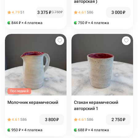
авторская )
3 375
₽
3 000
₽
4.79
51
3 750
₽
4.61
586
844
₽
× 4 платежа
750
₽
× 4 платежа
Последний
Молочник керамический
Стакан керамический
авторский 1
3 800
₽
2 750
₽
4.61
586
4.61
586
950
₽
× 4 платежа
688
₽
× 4 платежа