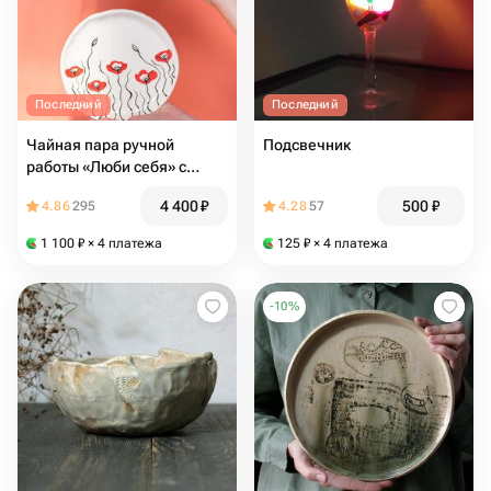
Последний
Последний
Чайная пара ручной
Подсвечник
работы «Люби себя» с
маками в Татьянин день
4 400
₽
500
₽
4.86
295
4.28
57
1 100
₽
× 4 платежа
125
₽
× 4 платежа
-
10
%