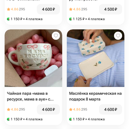
4 600
₽
4 500
₽
4.86
295
4.86
295
1 150
₽
× 4 платежа
1 125
₽
× 4 платежа
Чайная пара «мама в
Маслёнка керамическая на
ресурсе, мама в а️уе» с
подарок 8 марта
розами и бантиками
4 600
₽
4 600
₽
4.86
295
4.86
295
1 150
₽
× 4 платежа
1 150
₽
× 4 платежа