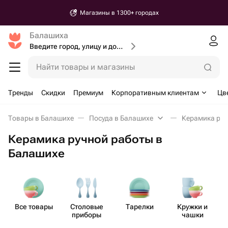
Магазины в 1300+ городах
Балашиха
Введите город, улицу и дом доставки
Найти товары и магазины
Тренды
Скидки
Премиум
Корпоративным клиентам
Цв
Товары в Балашихе
Посуда в Балашихе
Керамика руч
Керамика ручной работы в
Балашихе
Все товары
Столовые
Тарелки
Кружки и
П
приборы
чашки