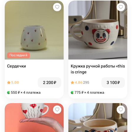
Последний
Сердечки
Кружка ручной работы «this
is cringe
2 200
₽
3 100
₽
5.00
4.86
295
550
₽
× 4 платежа
775
₽
× 4 платежа