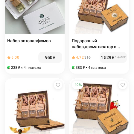
Набор автопарфюмов
Подарочный
набор,ароматизатор в
машину 3 шт "Дольче
950
₽
1 529
₽
5.00
4.72
316
1 699
₽
Габбана,Porsche,Запах
денег" освежитель воздуха
238
₽
× 4 платежа
383
₽
× 4 платежа
в авто, автопарфюм
-
10
%