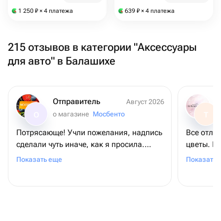
1 250
₽
× 4 платежа
639
₽
× 4 платежа
215 отзывов в категории "Аксессуары
для авто" в Балашихе
Отправитель
Август 2026
о магазине
Мосбенто
О
Т
Потрясающе! Учли пожелания, надпись
Все отли
сделали чуть иначе, как я просила.
цветы. П
Учитывая что заказывала ночью, а
ожидаем
Показать еще
Показать 
заказ был уже к району полудня
следующего дня. Помогали с курьером,
когда возникли проблемы на месте.
Маме торт очень понравился. Спасибо
большое!