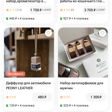
набор,ароматизатор в
работы из кошачьего глаза
машину 3 шт "Джиоржио
(хризоберилла)
1 758
₽
3 705
₽
4.72
316
1 890
₽
4.50
49
3 900
₽
Армани, Благородная кожа,
Лакост" освежитель
440
₽
× 4 платежа
927
₽
× 4 платежа
воздуха в авто,
автопарфюм
Последний
Диффузор для автомобиля
Набор автопарфюмов для
PEONY LEATHER
мужчин
480
₽
1 300
₽
5.00
5.00
120
₽
× 4 платежа
325
₽
× 4 платежа