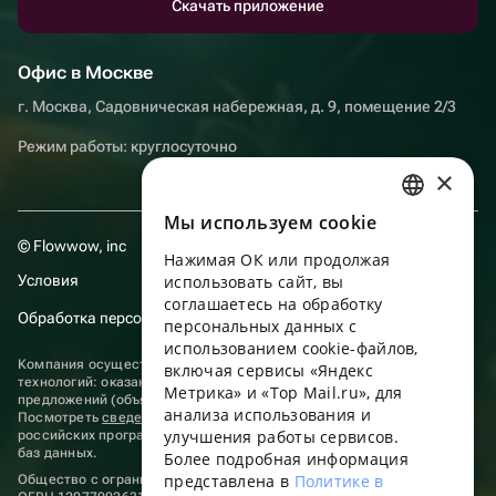
Скачать приложение
Офис в Москве
г. Москва, Садовническая набережная, д. 9, помещение 2/3
Режим работы: круглосуточно
×
Мы используем сookie
RUSSIAN
© Flowwow, inc
Нажимая ОК или продолжая
ENGLISH
Условия
использовать сайт, вы
UKRAINIAN
соглашаетесь на обработку
Обработка персональных данных
персональных данных с
PORTUGUESE
использованием cookie-файлов,
Компания осуществляет деятельность в области информационных
включая сервисы «Яндекс
SPANISH
технологий: оказание услуг в сети “Интернет” по размещению
Метрика» и «Top Mail.ru», для
предложений (объявлений) продавцов о реализации товаров.
анализа использования и
HUNGARIAN
Посмотреть
сведения о программах
, включенных в реестр
улучшения работы сервисов.
российских программ для электронных вычислительных машин и
ITALIAN
баз данных.
Более подробная информация
представлена в
Политике в
Общество с ограниченной ответственностью «ФЛАУВАУ»
FRENCH