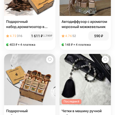
Подарочный
Автодиффузор с ароматом
набор,ароматизатор в
морозный можжевельник
машину 3 шт "Удовая
1 611
₽
590
₽
4.72
316
1 790
₽
4.76
52
амбра, Хлопок и кашемир,
Перуанский пачули"
403
₽
× 4 платежа
148
₽
× 4 платежа
освежитель воздуха в авто
Последний
Подарочный
Четки в машину ручной