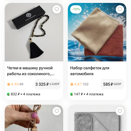
-
10
%
Четки в машину ручной
Набор салфеток для
работы из соколиного,
автомобиля
бычьего и тигрового глаза
3 325
₽
585
₽
4.50
49
3 500
₽
4.87
102
650
₽
832
₽
× 4 платежа
147
₽
× 4 платежа