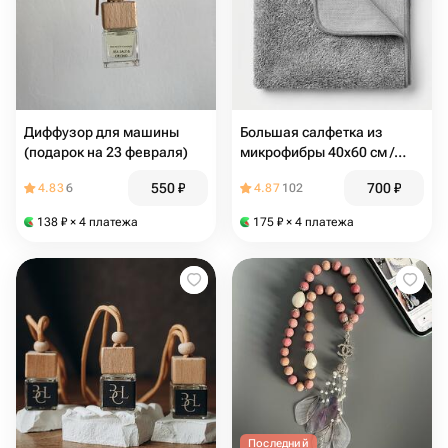
Диффузор для машины
Большая салфетка из
(подарок на 23 февраля)
микрофибры 40х60 см /
Салфетка для авто, уборки
550
₽
700
₽
4.83
6
4.87
102
дома и стекол / Серый
138
₽
× 4 платежа
175
₽
× 4 платежа
Последний