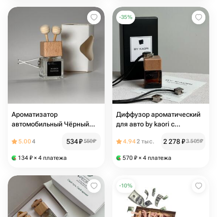
авто
-
35
%
Ароматизатор
Диффузор ароматический
автомобильный Чёрный
для авто by kaori с
перец и Амбра
ароматом tobacco vanilla
534
₽
2 278
₽
5.00
4
550
₽
4.94
2 тыс.
3 505
₽
134
₽
× 4 платежа
570
₽
× 4 платежа
-
10
%