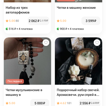
Набор из трех
Четки в машину женские
автопарфюмов
2 062
₽
3 599
₽
5.00
80
2 170
₽
5.00
516
₽
× 4 платежа
900
₽
× 4 платежа
Последний
Четки мусульманские в
Подарочный набор свечей.
машину в
Аромасвечи. рум спрей в
подарок на 8 марта , день
5 000
₽
2 556
₽
5.00
4.62
181
2 690
₽
рождение. Декор для дома