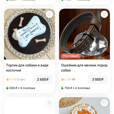
Последний
Тортик для собаки в виде
Ошейник для мелких пород
косточки
собак
2 600
₽
3 000
₽
4.95
2 тыс.
5.00
48
650
₽
× 4 платежа
750
₽
× 4 платежа