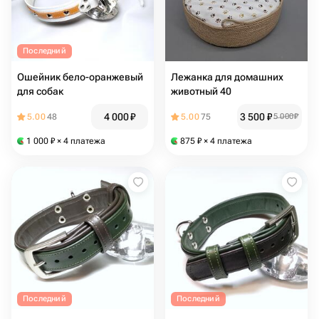
Последний
Ошейник бело-оранжевый
Лежанка для домашних
для собак
животный 40
4 000
₽
3 500
₽
5.00
48
5.00
75
5 000
₽
1 000
₽
× 4 платежа
875
₽
× 4 платежа
Последний
Последний