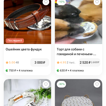
-
10
%
Последний
Ошейник цвета фундук
Торт для собаки с
говядиной и печеньем-
косточками
3 000
₽
2 520
₽
5.00
48
4.95
2 тыс.
2 800
₽
750
₽
× 4 платежа
630
₽
× 4 платежа
-
30
%