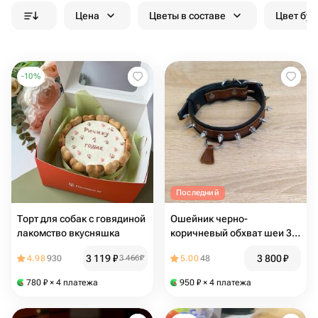
Цена
Цветы в составе
Цвет бук
-
10
%
Последний
Торт для собак с говядиной
Ошейник черно-
лакомство вкусняшка
коричневый обхват шеи 31-
40 см
3 119
₽
3 800
₽
4.98
930
3 466
₽
5.00
48
780
₽
× 4 платежа
950
₽
× 4 платежа