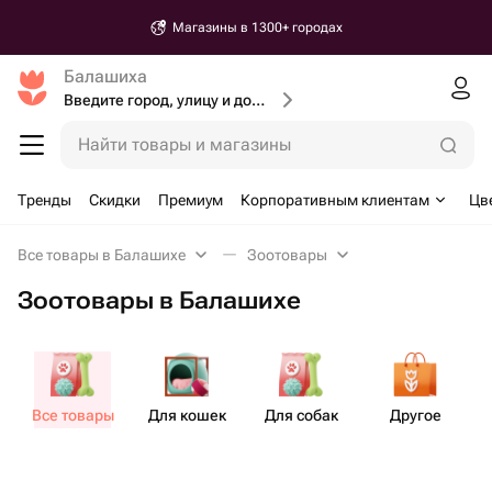
Магазины в 1300+ городах
Балашиха
Введите город, улицу и дом доставки
Найти товары и магазины
Тренды
Скидки
Премиум
Корпоративным клиентам
Цв
Все товары в Балашихе
Зоотовары
Зоотовары в Балашихе
Все товары
Для кошек
Для собак
Другое