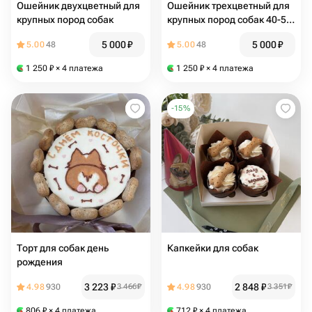
Ошейник двухцветный для
Ошейник трехцветный для
крупных пород собак
крупных пород собак 40-55
см
5 000
₽
5 000
₽
5.00
48
5.00
48
1 250
₽
× 4 платежа
1 250
₽
× 4 платежа
-
15
%
Торт для собак день
Капкейки для собак
рождения
3 223
₽
2 848
₽
4.98
930
3 466
₽
4.98
930
3 351
₽
806
₽
× 4 платежа
712
₽
× 4 платежа