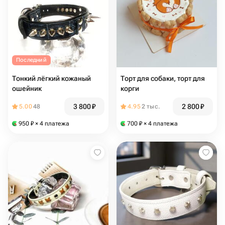
Последний
Тонкий лёгкий кожаный
Торт для собаки, торт для
ошейник
корги
3 800
₽
2 800
₽
5.00
48
4.95
2 тыс.
950
₽
× 4 платежа
700
₽
× 4 платежа