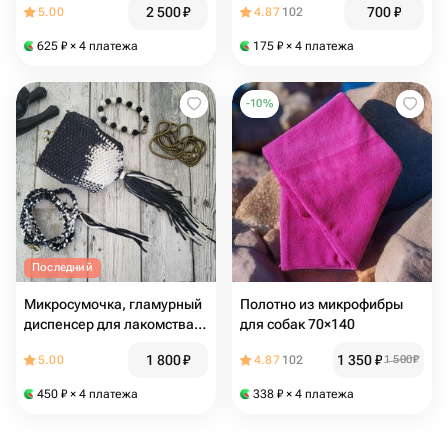
2 500
₽
700
₽
5.00
4.87
102
625
₽
× 4 платежа
175
₽
× 4 платежа
-
10
%
Последний
Микросумочка, гламурный
Полотно из микрофибры
диспенсер для лакомства
для собак 70×140
(макраме)
1 800
₽
1 350
₽
5.00
4.87
102
1 500
₽
450
₽
× 4 платежа
338
₽
× 4 платежа