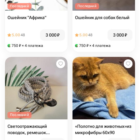
Последний
Последний
Ошейник "Африка"
Ошейник для собак белый
3 000
₽
3 000
₽
5.00
48
5.00
48
750
₽
× 4 платежа
750
₽
× 4 платежа
Последний
Светоотражающий
«Полотно для животных»из
поводок, ремешок
микрофибры 60х90
(Макраме)