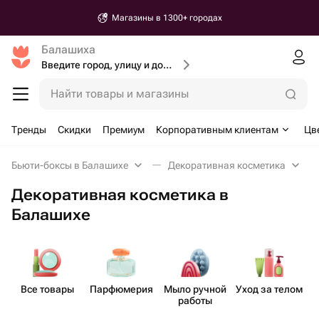
Магазины в 1300+ городах
Балашиха
Введите город, улицу и дом доставки
Найти товары и магазины
Тренды
Скидки
Премиум
Корпоративным клиентам
Цв
Бьюти-боксы в Балашихе
Декоративная косметика
Декоративная косметика в
Балашихе
Все товары
Парф​юмерия
Мыло ручной
Уход за телом
Д
работы