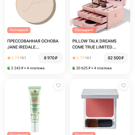
Последний
Последний
ПРЕССОВАННАЯ ОСНОВА
PILLOW TALK DREAMS
JANE IREDALE
COME TRUE LIMITED
PUREPRESSED® BASE
EDITION MAKEUP KIT
8 970
₽
82 500
₽
2.79
161
2.79
161
MINERAL FOUNDATION SPF
20/15 IVORY
2 243
₽
× 4 платежа
20 625
₽
× 4 платежа
Последний
Последний