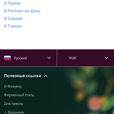
В Перми
В Ростове-на-Дону
В Самаре
В Томске
Русский
RUB
Полезные ссылки
О Флаувау
Фирменный стиль
Для прессы
Вакансии