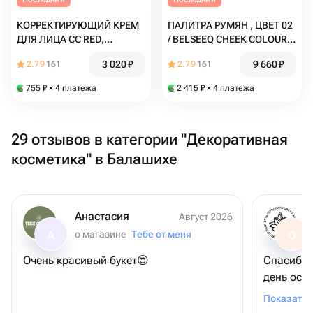
КОРРЕКТИРУЮЩИЙ КРЕМ
ПАЛИТРА РУМЯН , ЦВЕТ 02
ДЛЯ ЛИЦА CC RED,
/ BELSEEQ CHEEK COLOUR
ERBORIAN - 15МЛ
02
3 020
₽
9 660
₽
2.79
161
2.79
161
755
₽
× 4 платежа
2 415
₽
× 4 платежа
29 отзывов в категории "Декоративная
косметика" в Балашихе
Анастасия
Август 2026
о магазине
Тебе от меня
А
О
Очень красивый букет😍
Спасибо,что п
день осо
человека
Показать 