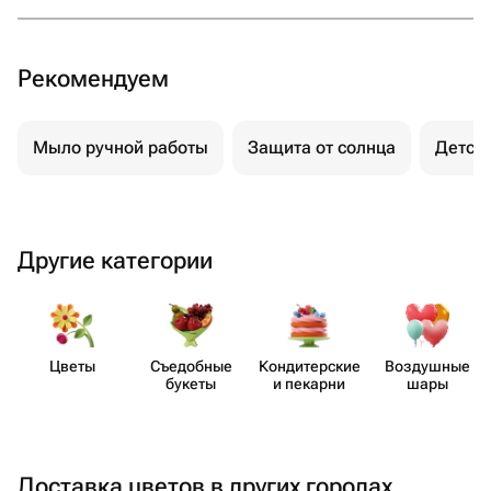
Рекомендуем
Мыло ручной работы
Защита от солнца
Детск
Другие категории
Цветы
Съедобные
Кондит​ерские
Воздушные
букеты
и пекарни
шары
Доставка цветов в других городах