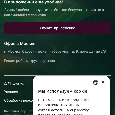
В приложении еще удобнее!
Личный кабинет получателя, больше бонусов за покупки и
напоминания о событиях
Скачать приложение
Офис в Москве
г. Москва, Садовническая набережная, д. 9, помещение 2/3
Режим работы: круглосуточно
×
© Flowwow, inc
Мы используем сookie
Условия
RUSSIAN
Нажимая ОК или продолжая
Обработка персональных данных
ENGLISH
использовать сайт, вы
UKRAINIAN
соглашаетесь на обработку
Компания осуществляет деятельность в области информационных