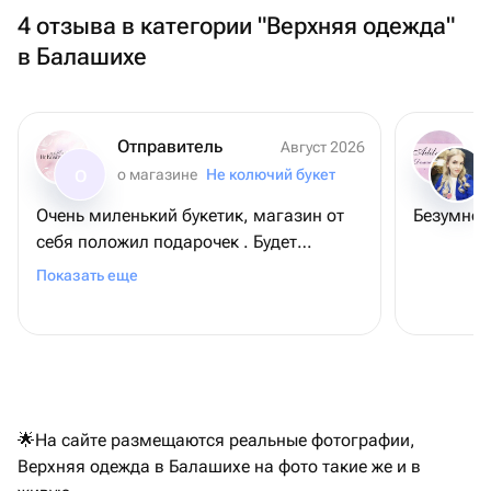
4 отзыва в категории "Верхняя одежда"
в Балашихе
Отправитель
Август 2026
о магазине
Не колючий букет
О
Очень миленький букетик, магазин от
Безумно 
себя положил подарочек . Будет
дополнение к букету. 😊😊😊
Показать еще
🌟На сайте размещаются реальные фотографии,
Верхняя одежда в Балашихе на фото такие же и в