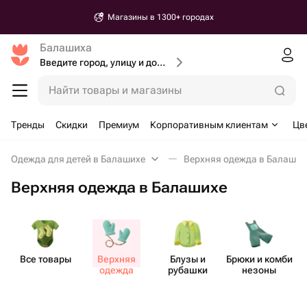
Магазины в 1300+ городах
Балашиха
Введите город, улицу и дом доставки
Найти товары и магазины
Тренды
Скидки
Премиум
Корпоративным клиентам
Цв
Одежда для детей в Балашихе
Верхняя одежда в Балаших
Верхняя одежда в Балашихе
Все товары
Верхняя
Блузы и
Брюки и комби​
одежда
рубашки
незоны