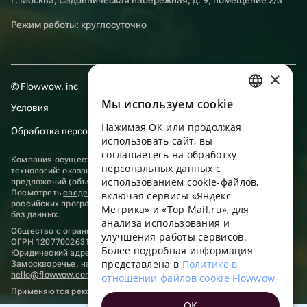
Режим работы: круглосуточно
×
© Flowwow, inc
Мы используем сookie
RUSSIAN
Условия
Нажимая ОК или продолжая
ENGLISH
Обработка персональных данных
использовать сайт, вы
UKRAINIAN
соглашаетесь на обработку
Компания осуществляет деятельность в области информационных
персональных данных с
технологий: оказание услуг в сети “Интернет” по размещению
PORTUGUESE
использованием cookie-файлов,
предложений (объявлений) продавцов о реализации товаров.
Посмотреть
сведения о программах
, включенных в реестр
включая сервисы «Яндекс
SPANISH
российских программ для электронных вычислительных машин и
Метрика» и «Top Mail.ru», для
баз данных.
анализа использования и
HUNGARIAN
Общество с ограниченной ответственностью «ФЛАУВАУ»
улучшения работы сервисов.
ОГРН 1207700263198, ИНН 9702020445
ITALIAN
Более подробная информация
Юридический адрес: г. Москва, вн.тер. г. Муниципальный округ
представлена в
Политике в
Замоскворечье, наб. Садовническая, д. 9, помещ. 2/3.
FRENCH
hello@flowwow.com
8 800 555-16-15
отношении файлов cookie Flowwow
Применяются
рекомендательные технологии
TURKISH
OK